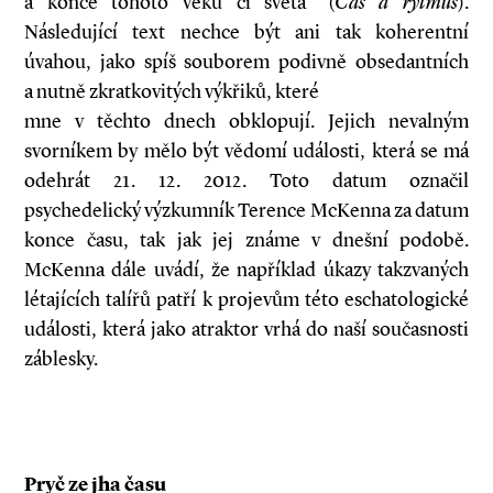
a konce tohoto věku či světa“ (
Čas a rytmus
).
Následující text nechce být ani tak koherentní
úvahou, jako spíš souborem podivně obsedantních
a nutně zkratkovitých výkřiků, které
mne v těchto dnech obklopují. Jejich nevalným
svorníkem by mělo být vědomí události, která se má
odehrát 21. 12. 2012. Toto datum označil
psychedelický výzkumník Terence McKenna za datum
konce času, tak jak jej známe v dnešní podobě.
McKenna dále uvádí, že například úkazy takzvaných
létajících talířů patří k projevům této eschatologické
události, která jako atraktor vrhá do naší současnosti
záblesky.
Pryč ze jha času