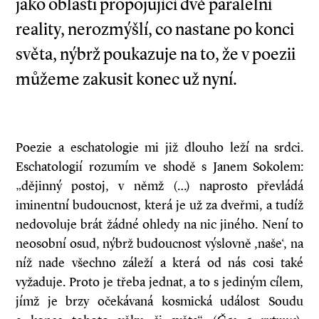
jako oblasti propojující dvě paralelní
reality, nerozmýšlí, co nastane po konci
světa, nýbrž poukazuje na to, že v poezii
můžeme zakusit konec už nyní.
Poezie a eschatologie mi již dlouho leží na srdci.
Eschatologií rozumím ve shodě s Janem Sokolem:
„dějinný postoj, v němž (…) naprosto převládá
iminentní budoucnost, která je už za dveřmi, a tudíž
nedovoluje brát žádné ohledy na nic jiného. Není to
neosobní osud, nýbrž budoucnost výslovně ,naše‘, na
níž nade všechno záleží a která od nás cosi také
vyžaduje. Proto je třeba jednat, a to s jediným cílem,
jímž je brzy očekávaná kosmická událost Soudu