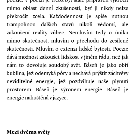
poezie. V poezii je třeba být stále připraven vykročit
mimo oblast denní zkušenosti, byť ji nikdy nelze
překročit zcela. Každodennost je spíše nutnou
trampolínou dalších stavů nikoli vědomí, ale
zakoušení reality vůbec. Nemluvím tedy o úniku
mimo skutečnost, mluvím o přechodu do zesílené
skutečnosti. Mluvím o extenzi lidské bytosti. Poezie
dává možnost zakoušet lidskost v jiném řádu, než jak
nám to dovoluje soudobý svět. Báseň je jako obří
bublina, jež odemyká póry a nechává prýštit záchvěvy
neviditelné energie, jež pozdvihuje naše plynutí
prostorem. Báseň je výronem energie. Báseň je
energie nahuštěná v jazyce.
Mezi dvěma světy