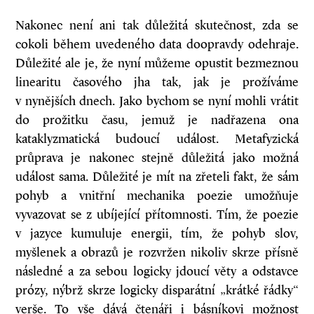
Nakonec není ani tak důležitá skutečnost, zda se
cokoli během uvedeného data do­­opravdy odehraje.
Důležité ale je, že nyní můžeme opustit bezmeznou
linearitu časového jha tak, jak je prožíváme
v nynějších dnech. Jako bychom se nyní mohli vrátit
do prožitku času, jemuž je nadřazena ona
kataklyzmatická budoucí událost. Metafyzická
průprava je nakonec stejně důležitá jako možná
událost sama. Důležité je mít na zřeteli fakt, že sám
pohyb a vnitřní mechanika poezie umožňuje
vyvazovat se z ubíjející přítomnosti. Tím, že poezie
v jazyce kumuluje energii, tím, že pohyb slov,
myšlenek a obrazů je rozvržen nikoliv skrze přísně
následné a za sebou logicky jdoucí věty a odstavce
prózy, nýbrž skrze logicky disparátní „krátké řádky“
verše. To vše dává čtenáři i básníkovi možnost