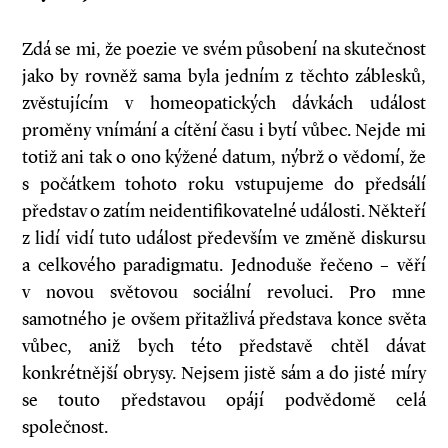
Zdá se mi, že poezie ve svém působení na skutečnost
jako by rovněž sama byla jedním z těchto záblesků,
zvěstujícím v homeopatických dávkách událost
proměny vnímání a cítění času i bytí vůbec. Nejde mi
totiž ani tak o ono kýžené datum, nýbrž o vědomí, že
s počátkem tohoto roku vstupujeme do předsálí
představ o zatím neidentifikovatelné události. Někteří
z lidí vidí tuto událost především ve změně diskursu
a celkového paradigmatu. Jednoduše řečeno – věří
v novou světovou sociální revoluci. Pro mne
samotného je ovšem přitažlivá představa konce světa
vůbec, aniž bych této představě chtěl dávat
konkrétnější obrysy. Nejsem jistě sám a do jisté míry
se touto představou opájí podvědomě celá
společnost.