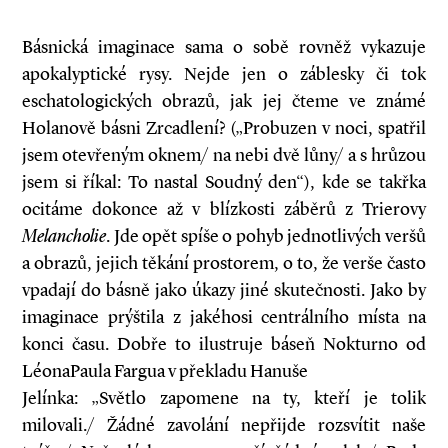
Básnická imaginace sama o sobě rovněž vykazuje
apokalyptické rysy. Nejde jen o záblesky či tok
eschatologických obrazů, jak jej čteme ve známé
Holanově básni Zrcadlení? („Probuzen v noci, spatřil
jsem otevřeným oknem/ na nebi dvě lůny/ a s hrůzou
jsem si říkal: To nastal Soudný den“), kde se takřka
ocitáme dokonce až v blízkosti záběrů z Trierovy
Melancholie
. Jde opět spíše o pohyb jednotlivých veršů
a obrazů, jejich těkání prostorem, o to, že verše často
vpadají do básně jako úkazy jiné skutečnosti. Jako by
imaginace prýštila z jakéhosi centrálního místa na
konci času. Dobře to ilustruje báseň Nokturno od
Léona­Paula Fargua v překladu Hanuše
Jelínka: „Světlo zapomene na ty, kteří je tolik
milovali./ Žádné zavolání nepřijde rozsvítit naše