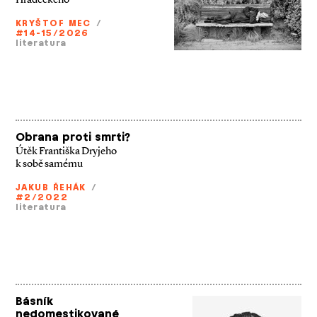
KRYŠTOF MEC
/
#14-15/2026
literatura
Obrana proti smrti?
Útěk Františka Dryjeho
k sobě samému
JAKUB ŘEHÁK
/
#2/2022
literatura
Básník
nedomestikované