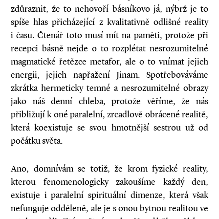
zdůraznit, že to nehovoří básníkovo já, nýbrž je to
spíše hlas přicházející z kvalitativně odlišné reality
i času. Čtenář toto musí mít na paměti, protože při
recepci básně nejde o to rozplétat nesrozumitelné
magmatické řetězce metafor, ale o to vnímat jejich
energii, jejich napřažení Jinam. Spotřebováváme
zkrátka hermeticky temné a nesrozumitelné obrazy
jako náš denní chleba, protože věříme, že nás
přibližují k oné paralelní, zrcadlově obrácené realitě,
která koexistuje se svou hmotnější sestrou už od
počátku světa.
Ano, domnívám se totiž, že krom fyzické reality,
kterou fenomenologicky zakoušíme každý den,
existuje i paralelní spirituální dimenze, která však
nefunguje odděleně, ale je s onou bytnou realitou ve