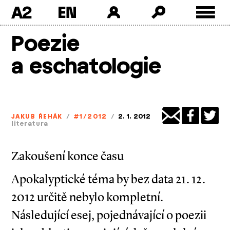
A2
Skip
Poezie
to
content
a eschatologie
JAKUB ŘEHÁK
/
#1/2012
/
2. 1. 2012
literatura
Zakoušení konce času
Apokalyptické téma by bez data 21. 12.
2012 určitě nebylo kompletní.
Následující esej, pojednávající o poezii