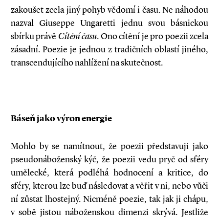
zakoušet zcela jiný pohyb vědomí i času. Ne náhodou
nazval Giuseppe Ungaretti jednu svou básnickou
sbírku právě
Cítění času
. Ono cítění je pro poezii zcela
zásadní. Poezie je jednou z tradičních oblastí jiného,
transcendujícího nahlížení na skutečnost.
Báseň jako výron energie
Mohlo by se namítnout, že poezii představuji jako
pseudonáboženský kýč, že poezii vedu pryč od sféry
umělecké, která podléhá hodnocení a kritice, do
sféry, kterou lze buď následovat a věřit v ni, nebo vůči
ní zůstat lhostejný. Nicméně poezie, tak jak ji chápu,
v sobě jistou náboženskou dimenzi skrývá. Jestliže