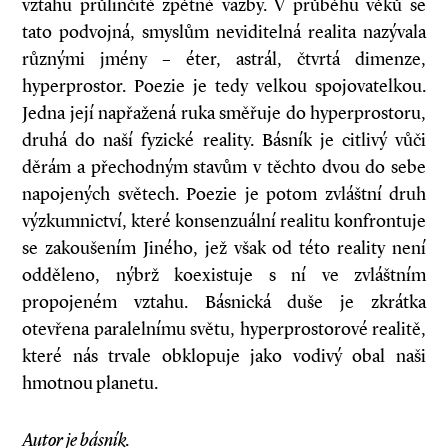
vztahu průlinčité zpětné vazby. V průběhu věků se
tato podvojná, smyslům neviditelná realita nazývala
různými jmény – éter, astrál, čtvrtá dimenze,
hyperprostor. Poezie je tedy velkou spojovatelkou.
Jedna její napřažená ruka směřuje do hyperprostoru,
druhá do naší fyzické reality. Básník je citlivý vůči
děrám a přechodným stavům v těchto dvou do sebe
napojených světech. Poezie je potom zvláštní druh
výzkumnictví, které konsenzuální realitu konfrontuje
se zakoušením Jiného, jež však od této reality není
odděleno, nýbrž koexistuje s ní ve zvláštním
propojeném vztahu. Básnická duše je zkrátka
otevřena paralelnímu světu, hyperprostorové realitě,
které nás trvale obklopuje jako vodivý obal naši
hmotnou planetu.
Autor je básník.