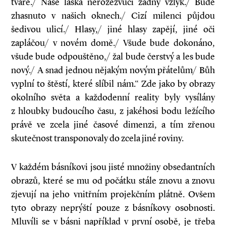
tváře./ Naše láska nerozezvučí žádný vzlyk./ Bude
zhasnuto v našich oknech./ Cizí milenci půjdou
šedivou ulicí./ Hlasy,/ jiné hlasy zapějí, jiné oči
zapláčou/ v novém domě./ Všude bude dokonáno,
všude bude odpouštěno,/ žal bude čerstvý a les bude
nový./ A snad jednou nějakým novým přátelům/ Bůh
vyplní to štěstí, které slíbil nám.“ Zde jako by obrazy
okolního světa a každodenní reality byly vysílány
z hloubky budoucího času, z jakéhosi bodu ležícího
právě ve zcela jiné časové dimenzi, a tím zřenou
skutečnost transponovaly do zcela jiné roviny.
V každém básníkovi jsou jisté množiny obsedantních
obrazů, které se mu od počátku stále znovu a znovu
zjevují na jeho vnitřním projekčním plátně. Ovšem
tyto obrazy neprýští pouze z básníkovy osobnosti.
Mluví­li se v básni například v první osobě, je třeba