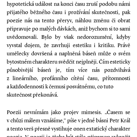
hypotetická událost na konci času zruší podobu námi
přijatého běžného času i prožívání skutečnosti, pak
poezie nás na tento přeryv, náhlou změnu či obrat
připravuje po malých dávkách, aniž bychom si to sami
uvědomovali. Bylo by však nedorozumění, kdyby
vyvstal dojem, že zavrhuji estetiku i kritiku. Právě
umělecky dovršená a naplněná báseň může o svém
bytostném charakteru svědčit nejplněji. Čím esteticky
působivější báseň je, tím více nás pozdvihává
z lineárního, profánního cítění času, přítomnosti
a každodennosti k čemusi posvátnému, co tuto
skutečnost překonává.
Poezii nevnímám jako projev mimesis. „Časem se
v chůzi málem vznášíme,“ píše v jedné básni Petr Král
a tento verš přesně vystihuje onen extatický charakter