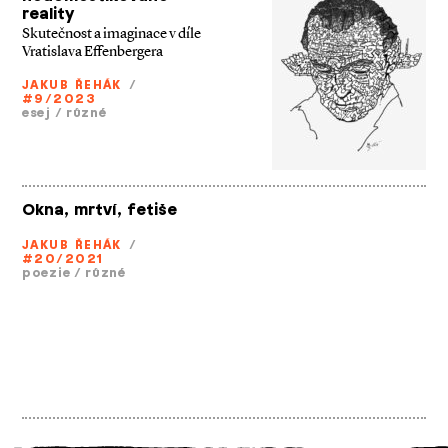
reality
Skutečnost a imaginace v díle
Vratislava Effenbergera
JAKUB ŘEHÁK
/
#9/2023
esej
/
různé
Okna, mrtví, fetiše
JAKUB ŘEHÁK
/
#20/2021
poezie
/
různé