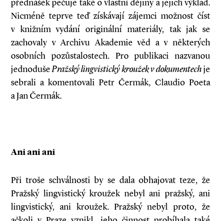
přednášek pečuje také o vlastní dějiny a jejich výklad.
Nicméně teprve teď získávají zájemci možnost číst
v knižním vydání originální materiály, tak jak se
zachovaly v Archivu Akademie věd a v některých
osobních pozůstalostech. Pro publikaci nazvanou
jednoduše
Pražský lingvistický kroužek v dokumentech
je
sebrali a komentovali Petr Čermák, Claudio Poeta
a Jan Čermák.
Ani ani ani
Při troše schválnosti by se dala obhajovat teze, že
Pražský lingvistický kroužek nebyl ani pražský, ani
lingvistický, ani kroužek. Pražský nebyl proto, že
ačkoli v Praze vznikl, jeho činnost probíhala také