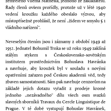
zemřelého Viléma Mathesia, jednoho ze zakladatelů.
Řady členů ovšem prořídly, protože už v létě 1940
vedení kroužku každého obeslalo výzvou, aby
místopřísežně prohlásil, že není „židem ve smyslu § 1
vládního nařízení“.
Neveselým čtením jsou i záznamy z období 1949 až
1952. Jednatel Bohumil Trnka se už roku 1949 zaklíná
stálým stykem s Československo-sovětským
institutem prostřednictvím Bohuslava Havránka
a navrhuje, aby kroužek byl v souladu s novými
opatřeními zařazen pod Českou akademii věd, tedy
zbaven samostatnosti. Sám pak navrhuje cenzorům na
základě jejich dotazu vyřadit z prodeje kromě
jednoho „nezávadného“ dílu všech osm svazků
slavných sborníků Travaux du Cercle Linguistique de
Prague. V té době vystupují Bohuslav Havránek,