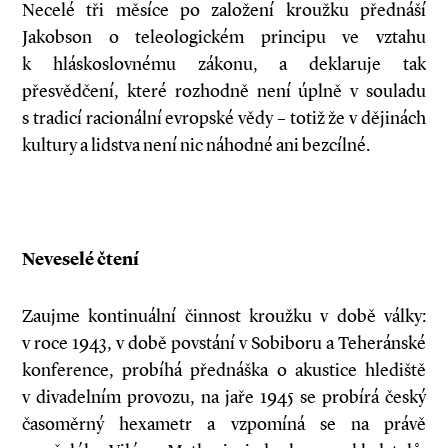
Necelé tři měsíce po založení kroužku přednáší
Jakobson o teleologickém principu ve vztahu
k hláskoslovnému zákonu, a deklaruje tak
přesvědčení, které rozhodně není úplně v souladu
s tradicí racionální evropské vědy – totiž že v dějinách
kultury a lidstva není nic náhodné ani bezcílné.
Neveselé čtení
Zaujme kontinuální činnost kroužku v době války:
v roce 1943, v době povstání v Sobiboru a Teheránské
konference, probíhá přednáška o akustice hlediště
v divadelním provozu, na jaře 1945 se probírá český
časoměrný hexametr a vzpomíná se na právě