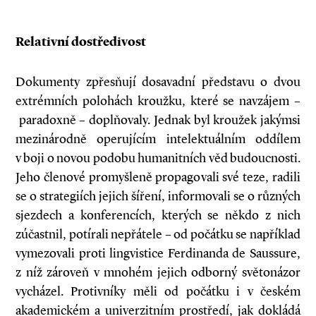
Relativní dostředivost
Dokumenty zpřesňují dosavadní představu o dvou
extrémních polohách kroužku, které se navzájem –
paradoxně – doplňovaly. Jednak byl kroužek jakýmsi
mezinárodně operujícím intelektuálním oddílem
v boji o novou podobu humanitních věd budoucnosti.
Jeho členové promyšleně propagovali své teze, radili
se o strategiích jejich šíření, informovali se o různých
sjezdech a konferencích, kterých se někdo z nich
zúčastnil, potírali nepřátele – od počátku se například
vymezovali proti lingvistice Ferdinanda de Saussure,
z níž zároveň v mnohém jejich odborný světonázor
vycházel. Protivníky měli od počátku i v českém
akademickém a univerzitním prostředí, jak dokládá