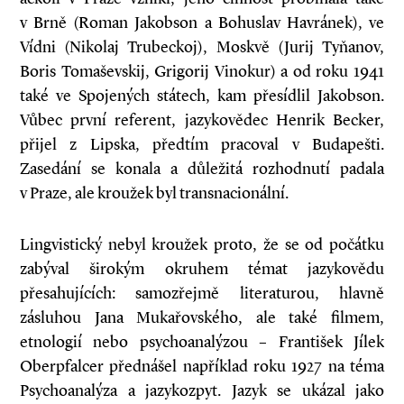
v Brně (Roman Jakobson a Bohuslav Havránek), ve
Vídni (Nikolaj Trubeckoj), Moskvě (Jurij Tyňanov,
Boris Tomaševskij, Grigorij Vinokur) a od roku 1941
také ve Spojených státech, kam přesídlil Jakobson.
Vůbec první referent, jazykovědec Henrik Becker,
přijel z Lipska, předtím pracoval v Budapešti.
Zasedání se konala a důležitá rozhodnutí padala
v Praze, ale kroužek byl transnacionální.
Lingvistický nebyl kroužek proto, že se od počátku
zabýval širokým okruhem témat jazykovědu
přesahujících: samozřejmě literaturou, hlavně
zásluhou Jana Mukařovského, ale také filmem,
etnologií nebo psychoanalýzou – František Jílek
Oberpfalcer přednášel například roku 1927 na téma
Psychoanalýza a jazykozpyt. Jazyk se ukázal jako