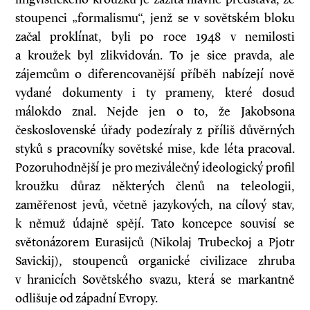
stoupenci „formalismu“, jenž se v sovětském bloku
začal proklínat, byli po roce 1948 v nemilosti
a kroužek byl zlikvidován. To je sice pravda, ale
zájemcům o diferencovanější příběh nabízejí nově
vydané dokumenty i ty prameny, které dosud
málokdo znal. Nejde jen o to, že Jakobsona
československé úřady podezíraly z příliš důvěrných
styků s pracovníky sovětské mise, kde léta pracoval.
Pozoruhodnější je pro meziválečný ideologický profil
kroužku důraz některých členů na teleologii,
zaměřenost jevů, včetně jazykových, na cílový stav,
k němuž údajně spějí. Tato koncepce souvisí se
světonázorem Eurasijců (Nikolaj Trubeckoj a Pjotr
Savickij), stoupenců organické civilizace zhruba
v hranicích Sovětského svazu, která se markantně
odlišuje od západní Evropy.