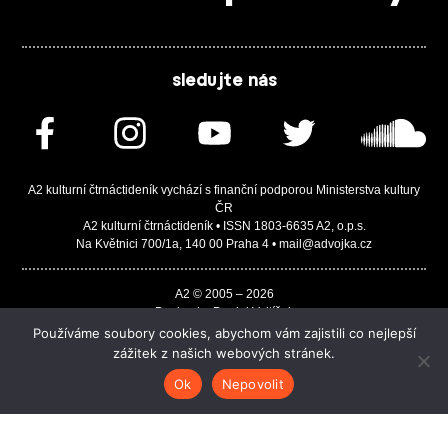
sledujte nás
A2 kulturní čtrnáctideník vychází s finanční podporou Ministerstva kultury
ČR
A2 kulturní čtrnáctideník • ISSN 1803-6635 A2, o.p.s.
Na Květnici 700/1a, 140 00 Praha 4 • mail@advojka.cz
A2 © 2005 – 2026
Design by Daniel Vojtíšek
Built by JASA-IT & ChSoft
Používáme soubory cookies, abychom vám zajistili co nejlepší
zážitek z našich webových stránek.
Ok
Nepovolit