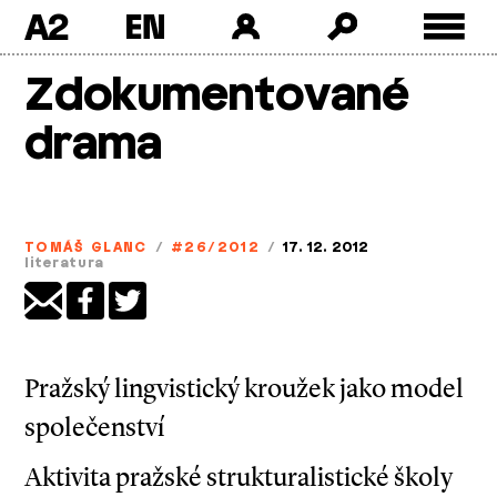
A2
Skip
Zdokumentované
to
content
drama
TOMÁŠ GLANC
/
#26/2012
/
17. 12. 2012
literatura
Pražský lingvistický kroužek jako model
společenství
Aktivita pražské strukturalistické školy