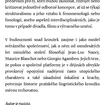
především pro ty, kteří budou zkoumat, rozvíjet nebo
kritizovat jednotlivé odborné koncepce, ať už se týkají
strukturalismu a jeho vztahu k fenomenologii nebo
fonologii, anebo aspektů interdisciplinárních, jako je
tomu v případě divadla, filmu a výtvarného umění.
V budoucnosti snad kroužek zaujme i jako model
svérázného společenství, jak o něm od osmdesátých
let minulého století filosofují Jean-Luc Nancy,
Maurice Blanchot nebo Giorgio Agamben. Jejich teze,
že pokus o společné platformy je v dějinách obvykle
provázený opojnými nadějemi často utopického
charakteru a také zásadními úskalími a krachy,
potvrzuje historie pražského lingvistického kroužku
měrou vrchovatou.
Autor je rusista.