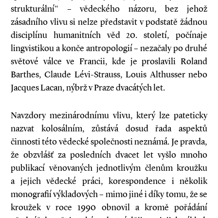
strukturální“ – vědeckého názoru, bez jehož
zásadního vlivu si nelze představit v podstatě žádnou
disciplínu humanitních věd 20. století, počínaje
lingvistikou a konče antropologií – nezačaly po druhé
světové válce ve Francii, kde je proslavili Roland
Barthes, Claude Lévi-Strauss, Louis Althusser nebo
Jacques Lacan, nýbrž v Praze dvacátých let.
Navzdory mezinárodnímu vlivu, který lze pateticky
nazvat kolosálním, zůstává dosud řada aspektů
činnosti této vědecké společnosti neznámá. Je pravda,
že obzvlášť za posledních dvacet let vyšlo mnoho
publikací věnovaných jednotlivým členům kroužku
a jejich vědecké práci, korespondence i několik
monografií výkladových – mimo jiné i díky tomu, že se
kroužek v roce 1990 obnovil a kromě pořádání