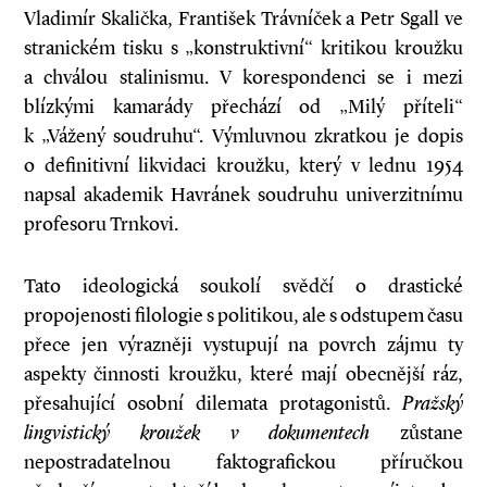
Vladimír Skalička, František Trávníček a Petr Sgall ve
stranickém tisku s „konstruktivní“ kritikou kroužku
a chválou stalinismu. V korespondenci se i mezi
blízkými kamarády přechází od „Milý příteli“
k „Vážený soudruhu“. Výmluvnou zkratkou je dopis
o definitivní likvidaci kroužku, který v lednu 1954
napsal akademik Havránek soudruhu univerzitnímu
profesoru Trnkovi.
Tato ideologická soukolí svědčí o drastické
propojenosti filologie s politikou, ale s odstupem času
přece jen výrazněji vystupují na povrch zájmu ty
aspekty činnosti kroužku, které mají obecnější ráz,
přesahující osobní dilemata protagonistů.
Pražský
lingvistický kroužek v dokumentech
zůstane
nepostradatelnou faktografickou příručkou