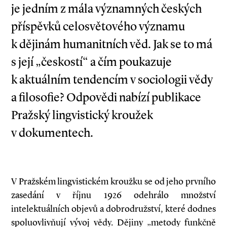
je jedním z mála významných českých
příspěvků celosvětového významu
k dějinám humanitních věd. Jak se to má
s její „českostí“ a čím poukazuje
k aktuálním tendencím v sociologii vědy
a filosofie? Odpovědi nabízí publikace
Pražský lingvistický kroužek
v dokumentech.
V Pražském lingvistickém kroužku se od jeho prvního
zasedání v říjnu 1926 odehrálo množství
intelektuálních objevů a dobrodružství, které dodnes
spoluovlivňují vývoj vědy. Dějiny „metody funkčně