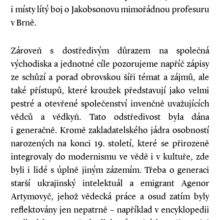
i místy lítý boj o Jakobsonovu mimořádnou profesuru
v Brně.
Zároveň s dostředivým důrazem na společná
východiska a jednotné cíle pozorujeme napříč zápisy
ze schůzí a porad obrovskou šíři témat a zájmů, ale
také přístupů, které kroužek představují jako velmi
pestré a otevřené společenství invenčně uvažujících
vědců a vědkyň. Tato odstředivost byla dána
i generačně. Kromě zakladatelského jádra osobností
narozených na konci 19. století, které se přirozeně
integrovaly do modernismu ve vědě i v kultuře, zde
byli i lidé s úplně jiným zázemím. Třeba o generaci
starší ukrajinský intelektuál a emigrant Agenor
Artymovyč, jehož vědecká práce a osud zatím byly
reflektovány jen nepatrně – například v encyklopedii