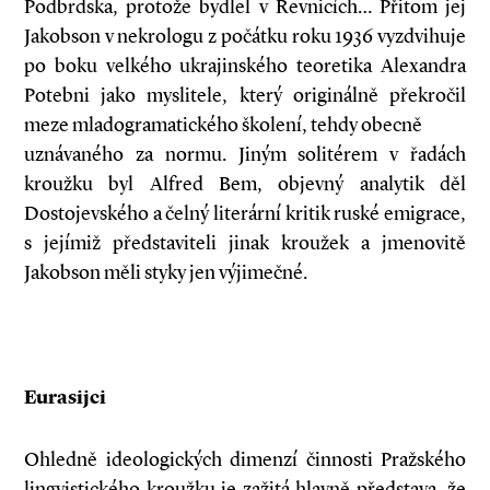
Podbrdska, protože bydlel v Řevnicích… Přitom jej
Jakobson v nekrologu z počátku roku 1936 vyzdvihuje
po boku velkého ukrajinského teoretika Alexandra
Potebni jako myslitele, který originálně překročil
meze mladogramatického školení, tehdy obecně
uznávaného za normu. Jiným solitérem v řadách
kroužku byl Alfred Bem, objevný analytik děl
Dostojevského a čelný literární kritik ruské emigrace,
s jejímiž představiteli jinak kroužek a jmenovitě
Jakobson měli styky jen výjimečné.
Eurasijci
Ohledně ideologických dimenzí činnosti Pražského
lingvistického kroužku je zažitá hlavně představa, že