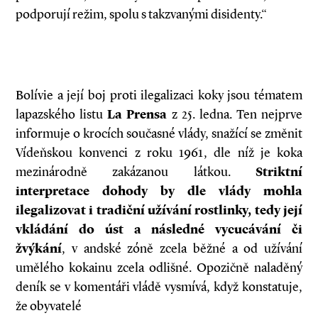
podporují režim, spolu s takzvanými disidenty.“
Bolívie a její boj proti ilegalizaci koky jsou tématem
lapazského listu
La Prensa
z 25. ledna. Ten nejprve
informuje o krocích současné vlády, snažící se změnit
Vídeňskou konvenci z roku 1961, dle níž je koka
mezinárodně zakázanou látkou.
Striktní
interpretace dohody by dle vlády mohla
ilegalizovat i tradiční užívání rostlinky, tedy její
vkládání do úst a následné vycucávání či
žvýkání
, v andské zóně zcela běžné a od užívání
umělého kokainu zcela odlišné. Opozičně naladěný
deník se v komentáři vládě vysmívá, když konstatuje,
že obyvatelé