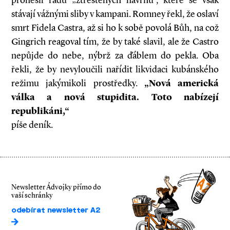
pronesli řadu „ztřeštěných návrhů“, které se však
stávají vážnými sliby v kampani. Romney řekl, že oslaví
smrt Fidela Castra, až si ho k sobě povolá Bůh, na což
Gingrich reagoval tím, že by také slavil, ale že Castro
nepůjde do nebe, nýbrž za ďáblem do pekla. Oba
řekli, že by nevyloučili nařídit likvidaci kubánského
režimu jakýmikoli prostředky.
„Nová americká
válka a nová stupidita. Toto nabízejí
republikáni,“
píše deník.
Newsletter Ádvojky přímo do
vaší schránky
odebírat newsletter A2