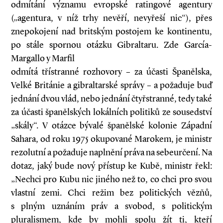
odmítání významu evropské ratingové agentury
(„agentura, v níž trhy nevěří, nevyřeší nic“), přes
znepokojení nad britským postojem ke kontinentu,
po stále spornou otázku Gibraltaru. Zde García­
Margallo y Marfil
odmítá třístranné rozhovory – za účasti Španělska,
Velké Británie a gibraltarské správy – a požaduje buď
jednání dvou vlád, nebo jednání čtyřstranné, tedy také
za účasti španělských lokálních politiků ze sousedství
„skály“. V otázce bývalé španělské kolonie Západní
Sahara, od roku 1975 okupované Marokem, je ministr
rezolutní a požaduje naplnění práva na sebeurčení. Na
dotaz, jaký bude nový přístup ke Kubě, ministr řekl:
„Nechci pro Kubu nic jiného než to, co chci pro svou
vlastní zemi. Chci režim bez politických vězňů,
s plným uznáním práv a svobod, s politickým
pluralismem, kde by mohli spolu žít ti, kteří