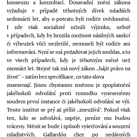
konsenzu a konzultací. Dosavadní znění zákona
vyžaduje v případě těhotných dívek mladších
sedmnácti let, aby o potratu byli rodiče uvědoměni.
I zde však socialisté učinili výjimku, neboť
v případech, kdy by hrozila možnost násilných sankcí
či výhružek vůči nezletilé, nemuseli být rodiče ani
informováni. Nyní se má požadovat jejich souhlas, a to
ve všech případech, kdy je těhotným méně než
osmnáct let. Stejně tak má nový zákon „hájit právo na
život“ – zatím bez specifikace, co tato slova
znamenají. Jinou chystanou změnou je zpoplatnění
jakéhokoli odvolání proti rozsudku vynesenému
soudem první instance či jakéhokoli odvolání se výš.
Tento institut se prý až příliš „zneužívá“. Pokud však
ten, kdo se odvolává, uspěje, peníze mu budou
vráceny. Měnit se bude i způsob vyšetřování a souzení
mladistvých. Gallardón chce po nedávných