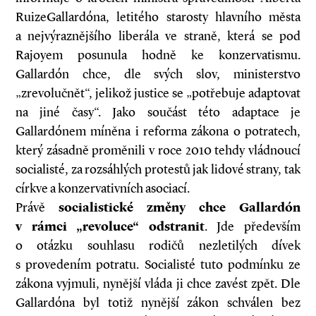
Ruize­Gallardóna, letitého starosty hlavního města
a nejvýraznějšího liberála ve straně, která se pod
Rajoyem posunula hodně ke konzervatismu.
Gallardón chce, dle svých slov, ministerstvo
„zrevolučnět“, jelikož justice se „potřebuje adaptovat
na jiné časy“. Jako součást této adaptace je
Gallardónem míněna i reforma zákona o potratech,
který zásadně proměnili v roce 2010 tehdy vládnoucí
socialisté, za rozsáhlých protestů jak lidové strany, tak
církve a konzervativních asociací.
Právě
socialistické změny chce Gallardón
v rámci „revoluce“ odstranit
. Jde především
o otázku souhlasu rodičů nezletilých dívek
s provedením potratu. Socialisté tuto podmínku ze
zákona vyjmuli, nynější vláda ji chce zavést zpět. Dle
Gallardóna byl totiž nynější zákon schválen bez