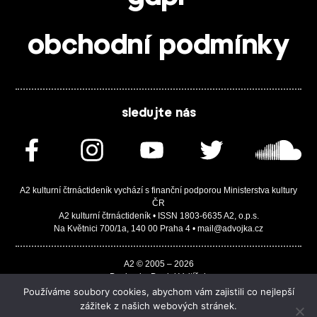
obchodní podmínky
sledujte nás
A2 kulturní čtrnáctideník vychází s finanční podporou Ministerstva kultury
ČR
A2 kulturní čtrnáctideník • ISSN 1803-6635 A2, o.p.s.
Na Květnici 700/1a, 140 00 Praha 4 • mail@advojka.cz
A2 © 2005 – 2026
Design by Daniel Vojtíšek
Built by JASA-IT & ChSoft
Používáme soubory cookies, abychom vám zajistili co nejlepší
zážitek z našich webových stránek.