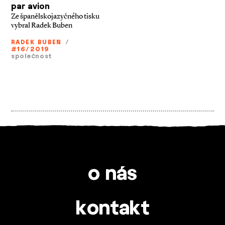
par avion
Ze španělskojazyčného tisku
vybral Radek Buben
RADEK BUBEN
/
#16/2019
společnost
o nás
kontakt