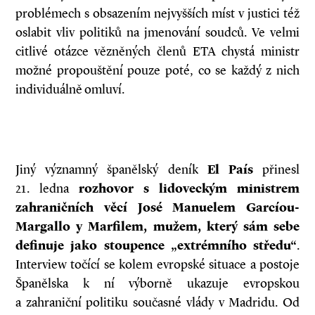
problémech s obsazením nejvyšších míst v justici též
oslabit vliv politiků na jmenování soudců. Ve velmi
citlivé otázce vězněných členů ETA chystá ministr
možné propouštění pouze poté, co se každý z nich
individuálně omluví.
Jiný významný španělský deník
El País
přinesl
21. ledna
rozhovor s lidoveckým ministrem
zahraničních věcí José Manuelem Garcíou­
Margallo y Marfilem, mužem, který sám sebe
definuje jako stoupence „extrémního středu“
.
Interview točící se kolem evropské situace a postoje
Španělska k ní výborně ukazuje evropskou
a zahraniční politiku současné vlády v Madridu. Od