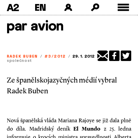
A2
Skip
par avion
to
content
RADEK BUBEN
/
#3/2012
/
29. 1. 2012
společnost
Ze španělskojazyčných médií vybral
Radek Buben
Nová španělská vláda Mariana Rajoye se již dala plně
do díla. Madridský deník
El Mundo
z 25. ledna
informuje o krocích ministra spravedlnosti Alberta