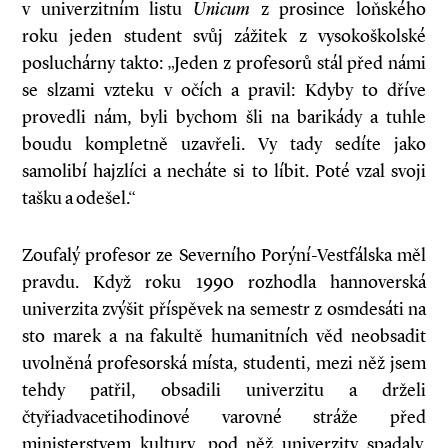
v univerzitním listu
Unicum
z prosince loňského
roku jeden student svůj zážitek z vysokoškolské
posluchárny takto: „Jeden z profesorů stál před námi
se slzami vzteku v očích a pravil: Kdyby to dříve
provedli nám, byli bychom šli na barikády a tuhle
boudu kompletně uzavřeli. Vy tady sedíte jako
samolibí hajzlíci a necháte si to líbit. Poté vzal svoji
tašku a odešel.“
Zoufalý profesor ze Severního Porýní­-Vestfálska měl
pravdu. Když roku 1990 rozhodla hannoverská
univerzita zvýšit příspěvek na semestr z osmdesáti na
sto marek a na fakultě humanitních věd neobsadit
uvolněná profesorská místa, studenti, mezi něž jsem
tehdy patřil, obsadili univerzitu a drželi
čtyřiadvacetihodinové varovné stráže před
ministerstvem kultury, pod něž univerzity spadaly.