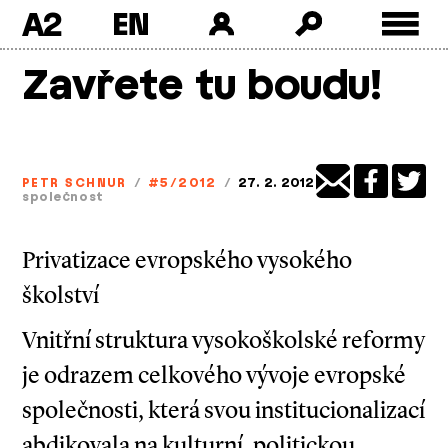
A2
Skip
Zavřete tu boudu!
to
content
PETR SCHNUR
/
#5/2012
/
27. 2. 2012
společnost
Privatizace evropského vysokého
školství
Vnitřní struktura vysokoškolské reformy
je odrazem celkového vývoje evropské
společnosti, která svou institucionalizací
abdikovala na kulturní, politickou