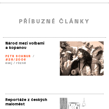
PŘÍBUZNÉ ČLÁNKY
Národ mezi volbami
a kopanou
PETR SCHNUR
/
#28/2006
esej
/
různé
Reportáže z českých
maloměst