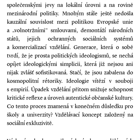
společenskými jevy na lokální úrovni a na rovině
mezinárodní politiky. Mnohým stále ještě nedošla
kauzální souvislost mezi politikou Evropské unie
a „volnotržními“ smlouvami, demontáží národních
států, jejich ochranných sociálních systémů
a komercializací vzdělání. Generace, která o sobě
tvrdí, že je prosta politických ideologismů, se nechá
opíjet ideologickými simplicii, která již nejsou ani
nijak zvlášť sofistikovaná. Stačí, že jsou zabalena do
kosmopolitní rétoriky. Ideologie vítězí v souboji
s empirií. Úpadek vzdělání přitom snižuje schopnost
kritické reflexe a úroveň autentické občanské kultury.
Co tento proces znamená v konečném důsledku pro
školy a univerzity? Vzdělávací koncept založený na
sociální exkluzivitě.