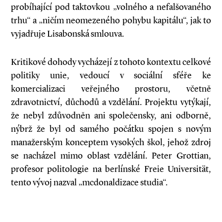
probíhající pod taktovkou „volného a nefalšovaného
trhu“ a „ničím neomezeného pohybu kapitálu“, jak to
vyjadřuje Lisabonská smlouva.
Kritikové dohody vycházejí z tohoto kontextu celkové
politiky unie, vedoucí v sociální sféře ke
komercializaci veřejného prostoru, včetně
zdravotnictví, důchodů a vzdělání. Projektu vytýkají,
že nebyl zdůvodněn ani společensky, ani odborně,
nýbrž že byl od samého počátku spojen s novým
manažerským konceptem vysokých škol, jehož zdroj
se nacházel mimo oblast vzdělání. Peter Grottian,
profesor politologie na berlínské Freie Universität,
tento vývoj nazval „mcdonaldizace studia“.