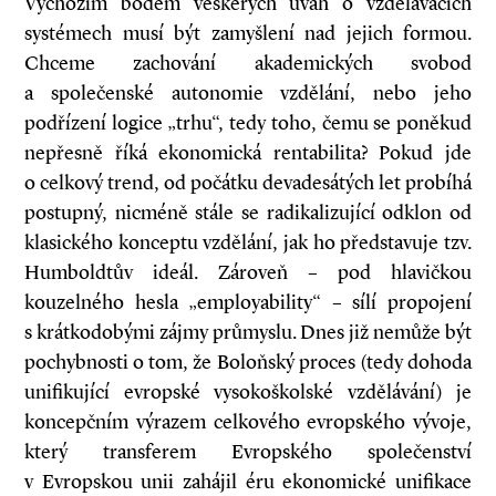
Výchozím bodem veškerých úvah o vzdělávacích
systémech musí být zamyšlení nad jejich formou.
Chceme zachování akademických svobod
a společenské autonomie vzdělání, nebo jeho
podřízení logice „trhu“, tedy toho, čemu se poněkud
nepřesně říká ekonomická rentabilita? Pokud jde
o celkový trend, od počátku devadesátých let probíhá
postupný, nicméně stále se radikalizující odklon od
klasického konceptu vzdělání, jak ho představuje tzv.
Humboldtův ideál. Zároveň – pod hlavičkou
kouzelného hesla „employability“ – sílí propojení
s krátkodobými zájmy průmyslu. Dnes již nemůže být
pochybnosti o tom, že Boloňský proces (tedy dohoda
unifikující evropské vysokoškolské vzdělávání) je
koncepčním výrazem celkového evropského vývoje,
který transferem Evropského společenství
v Evropskou unii zahájil éru ekonomické unifikace