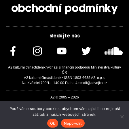
obchodní podmínky
sledujte nás
A2 kulturní čtrnáctideník vychází s finanční podporou Ministerstva kultury
ČR
A2 kulturní čtrnáctideník • ISSN 1803-6635 A2, o.p.s.
Na Květnici 700/1a, 140 00 Praha 4 • mail@advojka.cz
A2 © 2005 – 2026
Design by Daniel Vojtíšek
Built by JASA-IT & ChSoft
Používáme soubory cookies, abychom vám zajistili co nejlepší
zážitek z našich webových stránek.
Ok
Nepovolit