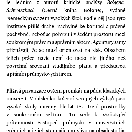
je jedním z autorů kritické analýzy
Bologna­
Schwarzbuch
(Černá kniha Boloně), vydané
Německým svazem vysokých škol. Podle něj jsou tyto
instituce příliš drahé, náchylné ke korupci a právně
pochybné, neboť se pohybují v šedém prostoru mezi
soukromým právem a správním aktem. Agentury samy
přiznávají, že se musí orientovat na zisk. Obsahem
jejich práce navíc není de facto nic jiného než
povrchní srovnání studijního plánu s představou
a přáním průmyslových firem.
Plíživá privatizace ovšem proniká i na půdu klasických
univerzit. V důsledku krácení veřejných výdajů jsou
vysoké školy nuceny hledat tzv. třetí prostředky
v soukromém sektoru. To vede k vzrůstající
přítomnosti zástupců průmyslu v univerzitních
grémiích a jejich stoupajícímu vlivu na obsah studia.