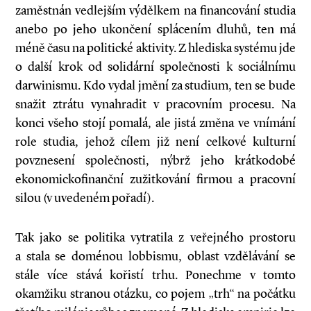
zaměstnán vedlejším výdělkem na financování studia
anebo po jeho ukončení splácením dluhů, ten má
méně času na politické aktivity. Z hlediska systému jde
o další krok od solidární společnosti k sociálnímu
darwinismu. Kdo vydal jmění za studium, ten se bude
snažit ztrátu vynahradit v pracovním procesu. Na
konci všeho stojí pomalá, ale jistá změna ve vnímání
role studia, jehož cílem již není celkové kulturní
povznesení společnosti, nýbrž jeho krátkodobé
ekonomicko­finanční zužitkování firmou a pracovní
silou (v uvedeném pořadí).
Tak jako se politika vytratila z veřejného prostoru
a stala se doménou lobbismu, oblast vzdělávání se
stále více stává kořistí trhu. Ponechme v tomto
okamžiku stranou otázku, co pojem „trh“ na počátku