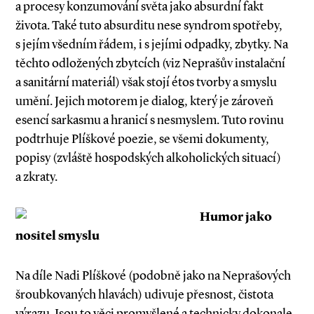
a procesy konzumování světa jako absurdní fakt
života. Také tuto absurditu nese syndrom spotřeby,
s jejím všedním řádem, i s jejími odpadky, zbytky. Na
těchto odložených zbytcích (viz Neprašův instalační
a sanitární materiál) však stojí étos tvorby a smyslu
umění. Jejich motorem je dialog, který je zároveň
esencí sarkasmu a hranicí s nesmyslem. Tuto rovinu
podtrhuje Plíškové poezie, se všemi dokumenty,
popisy (zvláště hospodských alkoholických situací)
a zkraty.
Humor jako
nositel smyslu
Na díle Nadi Plíškové (podobně jako na Neprašových
šroubkovaných hlavách) udivuje přesnost, čistota
výrazu. Jsou to věci promyšlené a technicky dokonale