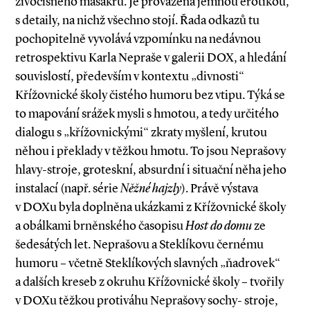
živočišného masakru. Je provázena jemnou erotikou,
s detaily, na nichž všechno stojí. Řada odkazů tu
pochopitelně vyvolává vzpomínku na nedávnou
retrospektivu Karla Nepraše v galerii DOX, a hledání
souvislostí, především v kontextu „divnosti“
Křížovnické školy čistého humoru bez vtipu. Týká se
to mapování srážek mysli s hmotou, a tedy určitého
dialogu s „křížovnickými“ zkraty myšlení, krutou
něhou i překlady v těžkou hmotu. To jsou Neprašovy
hlavy-stroje, groteskní, absurdní i situační něha jeho
instalací (např. série
Něžné hajzly
). Právě výstava
v DOXu byla doplněna ukázkami z Křížovnické školy
a obálkami brněnského časopisu
Host do domu
ze
šedesátých let. Neprašovu a Steklíkovu černému
humoru – včetně Steklíkových slavných „ňadrovek“
a dalších kreseb z okruhu Křížovnické školy – tvořily
v DOXu těžkou protiváhu Neprašovy sochy- stroje,