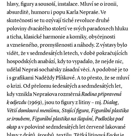
hlavy, figury a sousoší, instalace. Mluví se o ironii,
absurditě, humoru i popu Karla Nepraše. Ve
skutečnosti se tu ozývají tiché revoluce druhé
poloviny dvacátého století ve svých paradoxech hluku
a ticha, klasické harmonie a komiky, obyčejnosti
a vznešeného, promyšlenosti a náhody. Z výstavy bylo
vidět, že v sedmdesátých letech, v době pokračujících
hospodských anabází, kdy to vypadalo, že nejde nic,
udělal Nepraš sochařsky zásadní věci. A podobně je to
i s grafikami Naděždy Plíškové. A to přesto, že se mluví
o krizi. Od přelomu šedesátých a sedmdesátých let,
kdy vznikla Neprašova rozměrná
Rodina připravená
k odjezdu
(1969), jsou to figury z litiny – mj.
Dialog
,
Větší domlouvá menšímu,
Stojící figura, Figurální plastika
se šroubem, Figurální plastika na šlapání, Podložka pod
okap
a v polovině sedmdesátých let červeně lakované
hlavy z drátů, šroubů, textilu. Těžká litinová
Facka
je