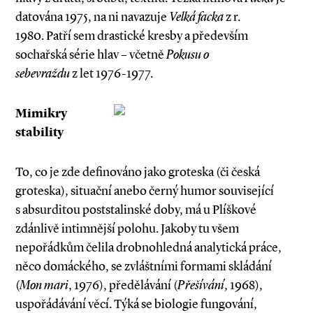
datována 1975, na ni navazuje
Velká facka
z r.
1980. Patří sem drastické kresby a především
sochařská série hlav – včetně
Pokusu o
sebevraždu
z let 1976-1977.
Mimikry
stability
To, co je zde definováno jako groteska (či česká
groteska), situační anebo černý humor související
s absurditou poststalinské doby, má u Plíškové
zdánlivě intimnější polohu. Jakoby tu všem
nepořádkům čelila drobnohledná analytická práce,
něco domáckého, se zvláštními formami skládání
(
Mon mari
, 1976), předělávání (
Přešívání
, 1968),
uspořádávání věcí. Týká se biologie fungování,