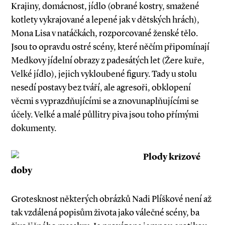
Krajiny, domácnost, jídlo (obrané kostry, smažené
kotlety vykrajované a lepené jak v dětských hrách),
Mona Lisa v natáčkách, rozporcované ženské tělo.
Jsou to opravdu ostré scény, které něčím připomínají
Medkovy jídelní obrazy z padesátých let (Žere kuře,
Velké jídlo), jejich vykloubené figury. Tady u stolu
nesedí postavy bez tváří, ale agresoři, obklopení
věcmi s vyprazdňujícími se a znovunaplňujícími se
účely. Velké a malé půllitry piva jsou toho přímými
dokumenty.
Plody krizové
doby
Grotesknost některých obrázků Nadi Plíškové není až
tak vzdálená popisům života jako válečné scény, ba