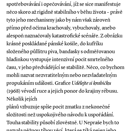
spotřebovávání i opečovávání, jíž se sice manifestuje
něco skoro až rigidně stabilního v běhu života – právě
tyto jeho mechanismy jako by nám však zároveň
přímo před očima krachovaly, vybuchovaly, anebo
alespoň naznačovaly katastrofické scénáře. Z obrázku
krásně poskládané pánské košile, do kufříku
složeného půllitru piva, bandasky s odměřovanou
hladinkou vystupuje intenzivní pocit smrtelného
času, v jeho předvádějící se stabilitě. Něco, co bychom
mohli nazvat nezvratitelným nebo nezvladatelným
propukáním události. Grafice
Udělejte si krabičku
(1968) vévodí ruce a jejich ponor do krajiny rébusu.
Několik jejích
plánů vzbuzuje spíše pocit zmatku z nekonečné
složitosti než uspokojivého návodu k uspořádání.
Touha stability působí zlověstně. U Nepraše bych to
nazvala něžnou tíhou věcí, která se týká nejen jeho