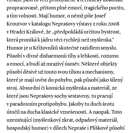
propracované, přitom plné emocí, tragického pocitu,
a tím volnosti. Mají humor, o němž píše Josef
Kroutvor v katalogu Neprašovy výstavy z roku 2008
v Hradci Králové, že „předpokládá určitou bystrost,
která proniká k jádru věci rychleji než myšlenka.“
Humor je u Křížovníků skutečně razidlem smyslu.
Působí v divné disharmonii tíhy a lehkosti, rozumu
a emocí, a budí až mrazivý úsměv. Některé objekty
působí děsivě už touto svou tíhou a mechanismy,
které je mají uvést do pohybu, pak působí jako šílený
stroj. Absurdní či komická myšlenka a materiál, ze
které jsou Neprašovy sochy sestaveny, tu pracují
v paradoxním protipohybu. Jakoby tu duch šrotu
útočil na ducha klasické vznešenosti. A naopak. Toto
uzemňující (myšlenkový zkrat, odpadový materiál,
hospodský humor) v dílech Nepraše i Plíškové působí