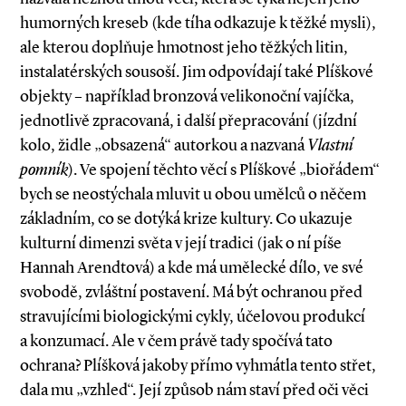
humorných kreseb (kde tíha odkazuje k těžké mysli),
ale kterou doplňuje hmotnost jeho těžkých litin,
instalatérských sousoší. Jim odpovídají také Plíškové
objekty – například bronzová velikonoční vajíčka,
jednotlivě zpracovaná, i další přepracování (jízdní
kolo, židle „obsazená“ autorkou a nazvaná
Vlastní
pomník
). Ve spojení těchto věcí s Plíškové „biořádem“
bych se neostýchala mluvit u obou umělců o něčem
základním, co se dotýká krize kultury. Co ukazuje
kulturní dimenzi světa v její tradici (jak o ní píše
Hannah Arendtová) a kde má umělecké dílo, ve své
svobodě, zvláštní postavení. Má být ochranou před
stravujícími biologickými cykly, účelovou produkcí
a konzumací. Ale v čem právě tady spočívá tato
ochrana? Plíšková jakoby přímo vyhmátla tento střet,
dala mu „vzhled“. Její způsob nám staví před oči věci