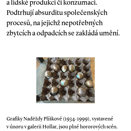
a lidské produkci či konzumaci.
Podtrhují absurditu společenských
procesů, na jejichž nepotřebných
zbytcích a odpadcích se zakládá umění.
Grafiky Naděždy Plíškové (1934-1999), vystavené
v únoru v galerii Hollar, jsou plné hororových scén.