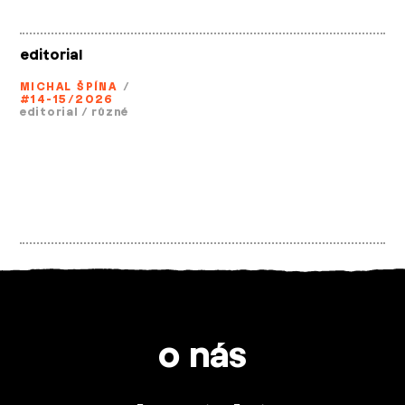
editorial
MICHAL ŠPÍNA
/
#14-15/2026
editorial
/
různé
o nás