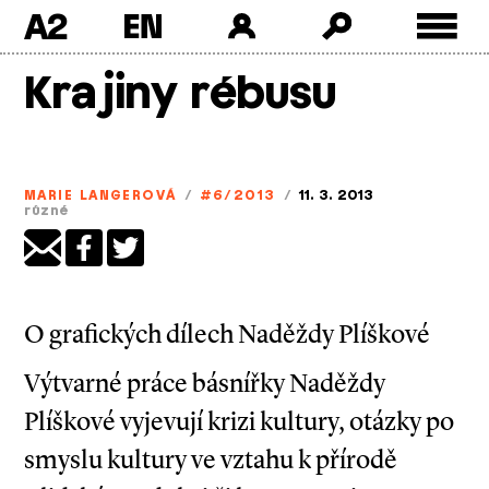
A2
Skip
Krajiny rébusu
to
content
MARIE LANGEROVÁ
/
#6/2013
/
11. 3. 2013
různé
O grafických dílech Naděždy Plíškové
Výtvarné práce básnířky Naděždy
Plíškové vyjevují krizi kultury, otázky po
smyslu kultury ve vztahu k přírodě