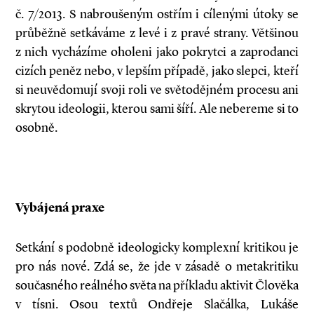
č. 7/2013. S nabroušeným ostřím i cílenými útoky se
průběžně setkáváme z levé i z pravé strany. Většinou
z nich vycházíme oholeni jako pokrytci a zaprodanci
cizích peněz nebo, v lepším případě, jako slepci, kteří
si neuvědomují svoji roli ve světodějném procesu ani
skrytou ideologii, kterou sami šíří. Ale nebereme si to
osobně.
Vybájená praxe
Setkání s podobně ideologicky komplexní kritikou je
pro nás nové. Zdá se, že jde v zásadě o metakritiku
současného reálného světa na příkladu aktivit Člověka
v tísni. Osou textů Ondřeje Slačálka, Lukáše