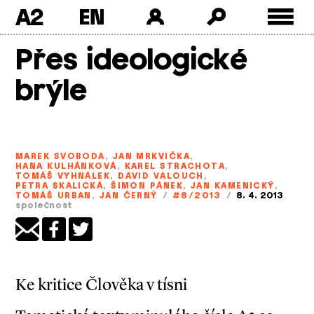
A2
Skip
Přes ideologické
to
content
brýle
MAREK SVOBODA
,
JAN MRKVIČKA
,
HANA KULHÁNKOVÁ
,
KAREL STRACHOTA
,
TOMÁŠ VYHNÁLEK
,
DAVID VALOUCH
,
PETRA SKALICKÁ
,
ŠIMON PÁNEK
,
JAN KAMENICKÝ
,
TOMÁŠ URBAN
,
JAN ČERNÝ
/
#8/2013
/
8. 4. 2013
společnost
Ke kritice Člověka v tísni