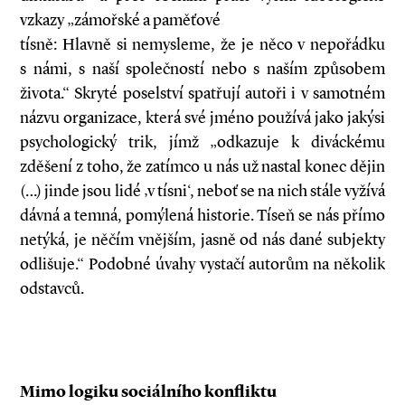
vzkazy „zámořské a paměťové
tísně: Hlavně si nemysleme, že je něco v nepořádku
s námi, s naší společností nebo s naším způsobem
života.“ Skryté poselství spatřují autoři i v samotném
názvu organizace, která své jméno používá jako jakýsi
psychologický trik, jímž „odkazuje k diváckému
zděšení z toho, že zatímco u nás už nastal konec dějin
(…) jinde jsou lidé ‚v tísni‘, neboť se na nich stále vyžívá
dávná a temná, pomýlená historie. Tíseň se nás přímo
netýká, je něčím vnějším, jasně od nás dané subjekty
odlišuje.“ Podobné úvahy vystačí autorům na několik
odstavců.
Mimo logiku sociálního konfliktu