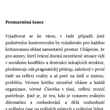
Promarněná šance
Vyjadřovat se ke všem, v řadě případů jistě
podnětným kontroverzím by vyžadovalo pro každou
kritizovanou oblast samostatný prostor. Chápeme, že
pro autory, kteří řešení dnešní neutěšené situace vidí
v sociálním konfliktu a destrukci stávajících struktur,
představuje náš pragmatický přístup, založený v první
řadě na reflexi reality a až poté na úsilí o změnu,
problém. Věcnou kritiku nicméně vítáme a každá
organizace, včetně Člověka v tísni, reflexi zvenčí
potřebuje. Jisté je, že ten, kdo je vystaven reálným
dilematům a rozhodování a dělá rozhodnutí
v reálném čase na reálných místech s reálnými lidmi,