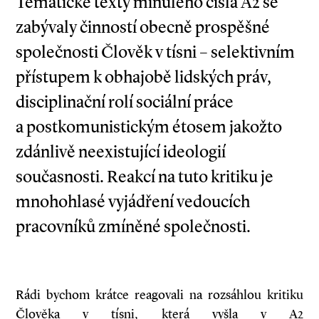
Tematické texty minulého čísla A2 se
zabývaly činností obecně prospěšné
společnosti Člověk v tísni – selektivním
přístupem k obhajobě lidských práv,
disciplinační rolí sociální práce
a postkomunistickým étosem jakožto
zdánlivě neexistující ideologií
současnosti. Reakcí na tuto kritiku je
mnohohlasé vyjádření vedoucích
pracovníků zmíněné společnosti.
Rádi bychom krátce reagovali na rozsáhlou kritiku
Člověka v tísni, která vyšla v A2