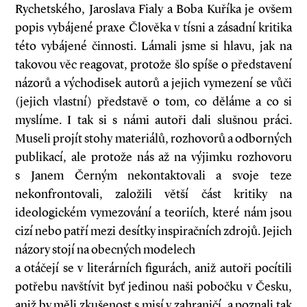
Rychetského, Jaroslava Fialy a Boba Kuříka je ovšem
popis vybájené praxe Člověka v tísni a zásadní kritika
této vybájené činnosti. Lámali jsme si hlavu, jak na
takovou věc reagovat, protože šlo spíše o představení
názorů a východisek autorů a jejich vymezení se vůči
(jejich vlastní) představě o tom, co děláme a co si
myslíme. I tak si s námi autoři dali slušnou práci.
Museli projít stohy materiálů, rozhovorů a odborných
publikací, ale protože nás až na výjimku rozhovoru
s Janem Černým nekontaktovali a svoje teze
nekonfrontovali, založili větší část kritiky na
ideologickém vymezování a teoriích, které nám jsou
cizí nebo patří mezi desítky inspiračních zdrojů. Jejich
názory stojí na obecných modelech
a otáčejí se v literárních figurách, aniž autoři pocítili
potřebu navštívit byť jedinou naši pobočku v Česku,
aniž by měli zkušenost s misí v zahraničí, a poznali tak