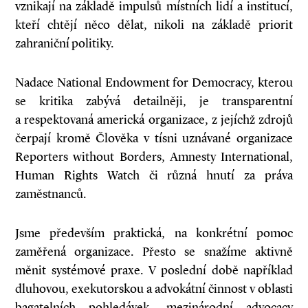
vznikají na základě impulsů místních lidí a institucí,
kteří chtějí něco dělat, nikoli na základě priorit
zahraniční politiky.
Nadace National Endowment for Democracy, kterou
se kritika zabývá detailněji, je transparentní
a respektovaná americká organizace, z jejíchž zdrojů
čerpají kromě Člověka v tísni uznávané organizace
Reporters without Borders, Amnesty International,
Human Rights Watch či různá hnutí za práva
zaměstnanců.
Jsme především praktická, na konkrétní pomoc
zaměřená organizace. Přesto se snažíme aktivně
měnit systémové praxe. V poslední době například
dluhovou, exekutorskou a advokátní činnost v oblasti
bagatelních pohledávek, mezinárodní advocacy