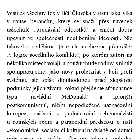
Vesměs všechny texty líčí Člověka v tísni jako vlka
v rouše beránčím, který se snaží přes navenek
ušlechtilé „prodávání odpustků“ a činění dobra
upevnit ve společnosti neoliberální ideologii. Nic
takového neděláme. Jistě ale nechceme přemýšlet
„v logice sociálního konfliktu“, po kterém autoři na
několika místech volají, a použít chudé rodiny, s nimiž
spolupracujeme, jako nový proletariát v boji proti
systému, ale spíše dlouhodobou prací zlepšovat
podmínky jejich života. Pokud přejdeme šťouchance
typu „nevládní McDonald“ a „pionýři
postkomunismu“, ničím nepodložené naznačování
korupce, nařčení z podněcování sebenenávisti
u romských rodin a paranoidní představu o naší
„ekonomické, sociální či kulturní nadvládě od dotací
přes vazby na média, Českou televizi, politiky,