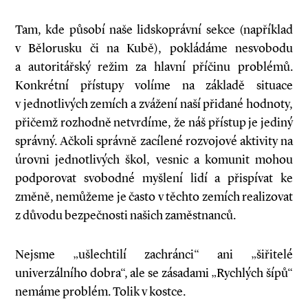
Tam, kde působí naše lidskoprávní sekce (například
v Bělorusku či na Kubě), pokládáme nesvobodu
a autoritářský režim za hlavní příčinu problémů.
Konkrétní přístupy volíme na základě situace
v jednotlivých zemích a zvážení naší přidané hodnoty,
přičemž rozhodně netvrdíme, že náš přístup je jediný
správný. Ačkoli správně zacílené rozvojové aktivity na
úrovni jednotlivých škol, vesnic a komunit mohou
podporovat svobodné myšlení lidí a přispívat ke
změně, nemůžeme je často v těchto zemích realizovat
z důvodu bezpečnosti našich zaměstnanců.
Nejsme „ušlechtilí zachránci“ ani „šiřitelé
univerzálního dobra“, ale se zásadami „Rychlých šípů“
nemáme problém. Tolik v kostce.