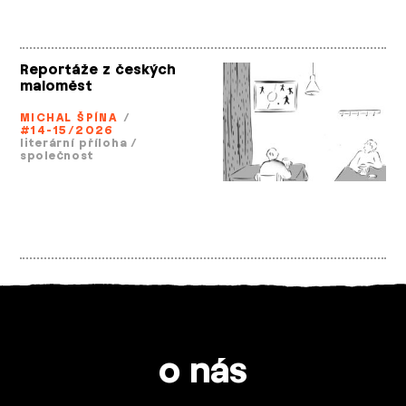
Reportáže z českých
maloměst
MICHAL ŠPÍNA
/
#14-15/2026
literární příloha
/
společnost
o nás