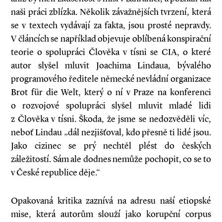
naši práci zblízka. Několik závažnějších tvrzení, která
se v textech vydávají za fakta, jsou prosté nepravdy.
V článcích se například objevuje oblíbená konspirační
teorie o spolupráci Člověka v tísni se CIA, o které
autor slyšel mluvit Joachima Lindaua, bývalého
programového ředitele německé nevládní organizace
Brot für die Welt, který o ní v Praze na konferenci
o rozvojové spolupráci slyšel mluvit mladé lidi
z Člověka v tísni. Škoda, že jsme se nedozvěděli víc,
neboť Lindau „dál nezjišťoval, kdo přesně ti lidé jsou.
Jako cizinec se prý nechtěl plést do českých
záležitostí. Sám ale dodnes nemůže pochopit, co se to
v České republice děje.“
Opakovaná kritika zaznívá na adresu naší etiopské
mise, která autorům slouží jako korupční corpus