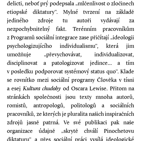
delicti, neboť prý podepsala „mlčenlivost o zločinech
etiopské diktatury“. Mylné tvrzení na základě
jediného zdroje tu autoři vydávají za
nezpochybnitelný fakt. Terénním pracovníkům
z Programů sociální integrace zase přičítají „ideologii
psychologizujícího individualismu“, která jim
umožňuje „převychovávat, individualizovat,
disciplinovat a patologizovat jedince… a tím
v posledku podporovat systémový status quo“. Klade
se rovnítko mezi sociální programy Člověka v tísni
a esej
Kultura chudoby
od Oscara Lewise. Přitom na
stránkách společnosti jsou texty mnoha autorů,
romistů, antropologů, politologů a sociálních
pracovníků, ze kterých je pluralita našich inspiračních
zdrojů jasně patrná. Ve své publikaci pak naše
organizace údajně „skrytě chválí Pinochetovu
diktaturu“ a přes sociální práci vysílá ideologické