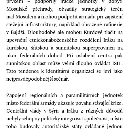
prvkem – podpořily irácké jednotky v dobytí
Mosulské přehrady, obsadily strategický terén
nad Mosulem a mohou podpořit armádu při zajištění
stěžejní infrastruktury, například obsazené rafinerie
v Bajdží. Dlouho­době ale mohou Kurdové tlačit na
upevnění etnicko­náboženského rozdělení Iráku na
kurdskou, šíitskou a sunnitskou super­provincii na
úkor federálních dohod. Při oslabení centra pak
sunnitskou oblast může velmi dlouho ovládat ISIL.
Tato tendence k identitární organizaci se jeví jako
nejpravděpodobnější scénář.
Zapojení regionálních a paramilitárních jednotek
místo federální armády ukazuje povahu stávající krize.
Centrální vlády v Sýrii a Iráku z různých důvodů
nebyly schopny politicky integrovat společnost, místo
toho budovaly autoritářské státy ovládané jednou