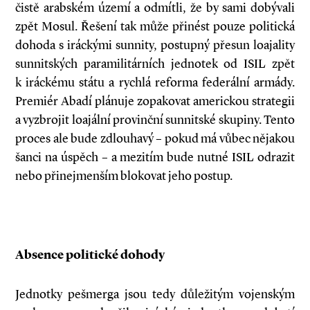
čistě arabském území a odmítli, že by sami dobývali
zpět Mosul. Řešení tak může přinést pouze politická
dohoda s iráckými sunnity, postupný přesun loajality
sunnitských paramilitárních jednotek od ISIL zpět
k iráckému státu a rychlá reforma federální armády.
Premiér Abadí plánuje zopakovat americkou strategii
a vyzbrojit loajální provinční sunnitské skupiny. Tento
proces ale bude zdlouhavý – pokud má vůbec nějakou
šanci na úspěch – a mezitím bude nutné ISIL odrazit
nebo přinejmenším blokovat jeho postup.
Absence politické dohody
Jednotky pešmerga jsou tedy důležitým vojenským