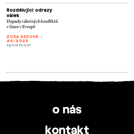
Rozdělující odrazy
válek
Dopady válečných konfliktů
v Gaze v Evropě
ZORA HESOVÁ
/
#6/2025
společnost
o nás
kontakt