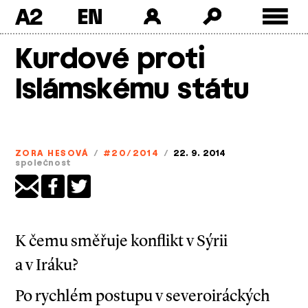
A2
Skip
Kurdové proti
to
content
Islámskému státu
ZORA HESOVÁ
/
#20/2014
/
22. 9. 2014
společnost
K čemu směřuje konflikt v Sýrii
a v Iráku?
Po rychlém postupu v severoiráckých