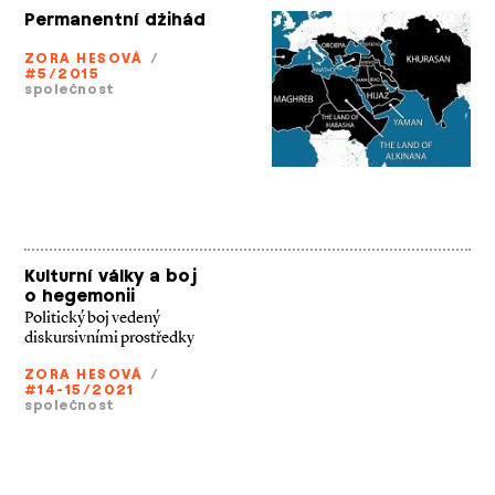
Permanentní džihád
ZORA HESOVÁ
/
#5/2015
společnost
Kulturní války a boj
o hegemonii
Politický boj vedený
diskursivními prostředky
ZORA HESOVÁ
/
#14-15/2021
společnost