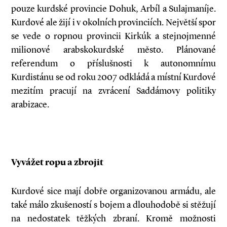
pouze kurdské provincie Dohuk, Arbíl a Sulajmaníje.
Kurdové ale žijí i v okolních provinciích. Největší spor
se vede o ropnou provincii Kirkúk a stejnojmenné
milio­nové arabsko­kurdské město. Plánované
referendum o příslušnosti k autonomnímu
Kurdistánu se od roku 2007 odkládá a místní Kurdové
mezitím pracují na zvrácení Saddámovy politiky
arabizace.
Vyvážet ropu a zbrojit
Kurdové sice mají dobře organizovanou armádu, ale
také málo zkušeností s bojem a dlouhodobě si stěžují
na nedostatek těžkých zbraní. Kromě možnosti