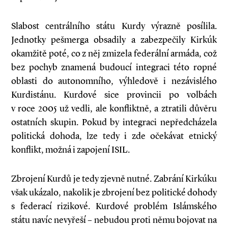
Slabost centrálního státu Kurdy výrazně posílila.
Jednotky pešmerga obsadily a zabezpečily Kirkúk
okamžitě poté, co z něj zmizela federální armáda, což
bez pochyb znamená budoucí integraci této ropné
oblasti do autonomního, výhledově i nezávislého
Kurdistánu. Kurdové sice provincii po volbách
v roce 2005 už vedli, ale konfliktně, a ztratili důvěru
ostatních skupin. Pokud by integraci nepředcházela
politická dohoda, lze tedy i zde očekávat etnický
konflikt, možná i zapojení ISIL.
Zbrojení Kurdů je tedy zjevně nutné. Zabrání Kirkúku
však ukázalo, nakolik je zbrojení bez politické dohody
s federací rizikové. Kurdové problém Islámského
státu navíc nevyřeší – nebudou proti němu bojovat na