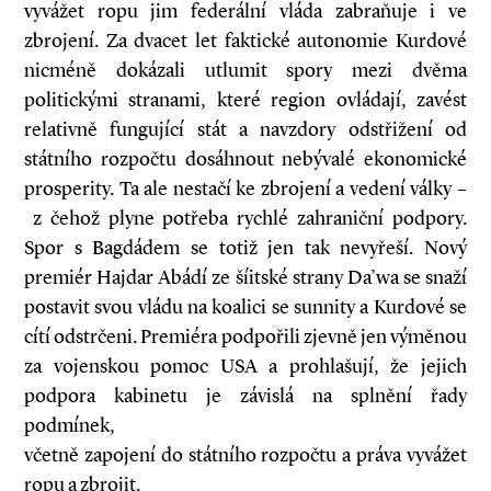
vyvážet ropu jim federální vláda zabraňuje i ve
zbrojení. Za dvacet let faktické autonomie Kurdové
nicméně dokázali utlumit spory mezi dvěma
politickými stranami, které region ovládají, zavést
relativně fungující stát a navzdory odstřižení od
státního rozpočtu dosáhnout nebývalé ekonomické
prosperity. Ta ale nestačí ke zbrojení a vedení války –
z čehož plyne potřeba rychlé zahraniční podpory.
Spor s Bagdádem se totiž jen tak nevyřeší. Nový
premiér Hajdar Abádí ze šíitské strany Da’wa se snaží
postavit svou vládu na koalici se sunnity a Kurdové se
cítí odstrčeni. Premiéra podpořili zjevně jen výměnou
za vojenskou pomoc USA a prohlašují, že jejich
podpora kabinetu je závislá na splnění řady
podmínek,
včetně zapojení do státního rozpočtu a práva vyvážet
ropu a zbrojit.