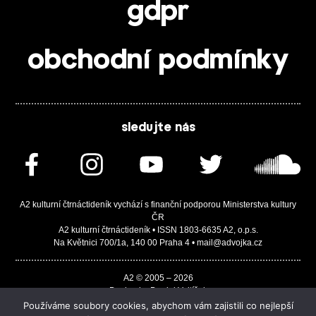
gdpr
obchodní podmínky
sledujte nás
A2 kulturní čtrnáctideník vychází s finanční podporou Ministerstva kultury
ČR
A2 kulturní čtrnáctideník • ISSN 1803-6635 A2, o.p.s.
Na Květnici 700/1a, 140 00 Praha 4 • mail@advojka.cz
A2 © 2005 – 2026
Design by Daniel Vojtíšek
Built by JASA-IT & ChSoft
Používáme soubory cookies, abychom vám zajistili co nejlepší