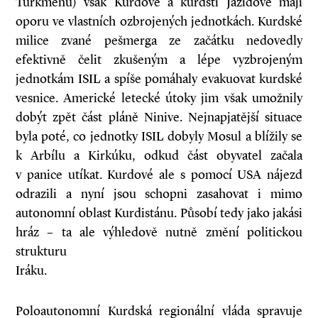
Turkmenů) však Kurdové a kurdští Jazídové mají
oporu ve vlastních ozbrojených jednotkách. Kurdské
milice zvané pešmerga ze začátku nedovedly
efektivně čelit zkušeným a lépe vyzbrojeným
jednotkám ISIL a spíše pomáhaly evakuovat kurdské
vesnice. Americké letecké útoky jim však umožnily
dobýt zpět část pláně Ninive. Nejnapjatější situace
byla poté, co jednotky ISIL dobyly Mosul a blížily se
k Arbílu a Kirkúku, odkud část obyvatel začala
v panice utíkat. Kurdové ale s pomocí USA nájezd
odrazili a nyní jsou schopni zasahovat i mimo
autonomní oblast Kurdistánu. Působí tedy jako jakási
hráz – ta ale výhledově nutně změní politickou
strukturu
Iráku.
Poloautonomní Kurdská regionální vláda spravuje