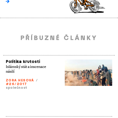
PŘÍBUZNÉ ČLÁNKY
Politika krutosti
Islámský stát a inscenace
násilí
ZORA HESOVÁ
/
#26/2017
společnost