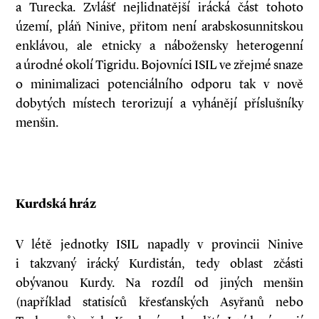
a Turecka. Zvlášť nejlidnatější irácká část tohoto
území, pláň Ninive, přitom není arabsko­sunnitskou
enklávou, ale etnicky a nábožensky heterogenní
a úrodné okolí Tigridu. Bojovníci ISIL ve zřejmé snaze
o minimalizaci potenciálního odporu tak v nově
dobytých místech terorizují a vyhánějí příslušníky
menšin.
Kurdská hráz
V létě jednotky ISIL napadly v provincii Ninive
i takzvaný irácký Kurdistán, tedy oblast zčásti
obývanou Kurdy. Na rozdíl od jiných menšin
(například statisíců křesťanských Asyřanů nebo