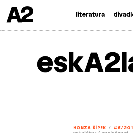
A2
literatura
divadl
Skip
to
content
eskA2l
HONZA ŠÍPEK
/
#6/201