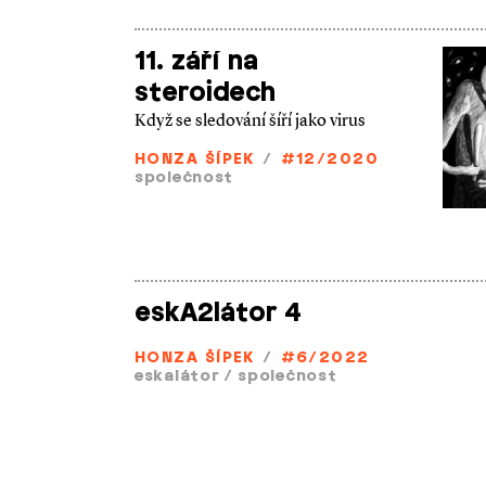
11. září na
steroidech
Když se sledování šíří jako virus
HONZA ŠÍPEK
/
#12/2020
společnost
eskA2látor 4
HONZA ŠÍPEK
/
#6/2022
eskalátor
/
společnost