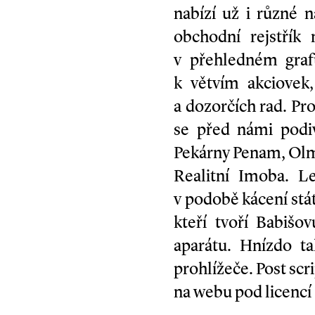
nabízí už i různé 
obchodní rejstřík
v přehledném graf
k větvím akciovek
a dozorčích rad. Pr
se před námi podi
Pekárny Penam, Olm
Realitní Imoba. Le
v podobě kácení stát
kteří tvoří Babišo
aparátu. Hnízdo t
prohlížeče. Post sc
na webu pod licencí