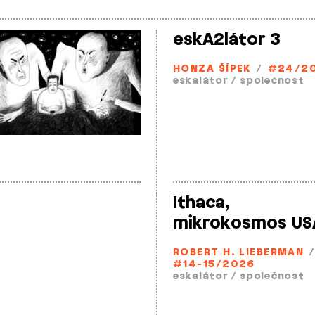
eskA2látor 3
HONZA ŠÍPEK
/
#24/2
eskalátor
/
společnost
Ithaca,
mikrokosmos US
ROBERT H. LIEBERMAN
#14-15/2026
eskalátor
/
společnost