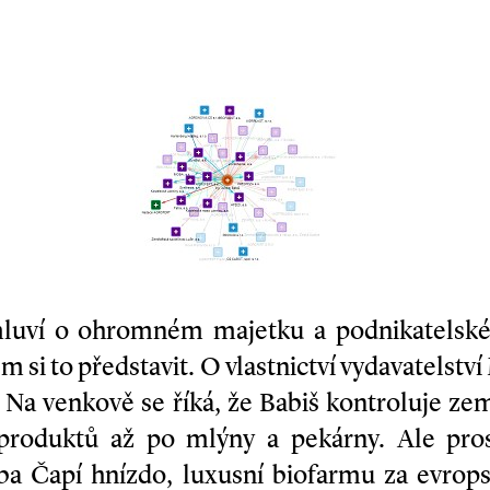
mluví o ohromném majetku a podnikatelsk
si to představit. O vlastnictví vydavatelství 
ď. Na venkově se říká, že Babiš kontroluje ze
 produktů až po mlýny a pekárny. Ale pros
eba Čapí hnízdo, luxusní biofarmu za evrop