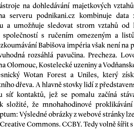
nástroje na dohledávání majetkových vztahů.
 na serveru podnikani.cz kombinuje data 
u a umožňuje sledovat strom vztahů od k
, společností s ručením omezeným a list
ozkoumávání Babišova impéria však není na 
vuhodná rozsáhlá pavučina. Precheza. Lovo
a Olomouc, Kostelecké uzeniny a Vodňanské
snický Wotan Forest a Uniles, který získ
ního dřeva. A hlavně stovky lidí z představen
vu síť kontaktů, jež se pomalu začíná stáva
ak složité, že mnohahodinové proklikáván
riptum: Výsledné obrázky z webové stránky lze
 Creative Commons. CC­BY. Tedy volně šířit 