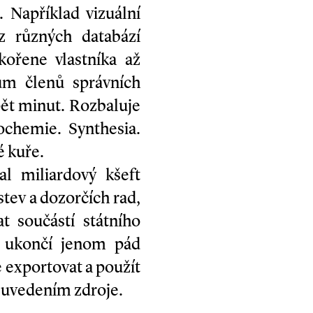
 Například vizuální
z různých databází
ořene vlastníka až
ům členů správních
pět minut. Rozbaluje
chemie. Synthesia.
 kuře.
al miliardový kšeft
stev a dozorčích rad,
t součástí státního
í ukončí jenom pád
 exportovat a použít
s uvedením zdroje.