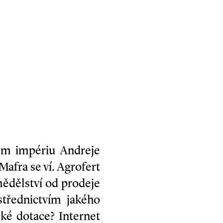
ém impériu Andreje
Mafra se ví. Agrofert
mědělství od prodeje
třednictvím jakého
ské dotace? Internet