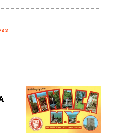
023
A
/