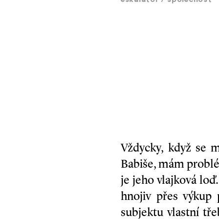
eskalátor
/
společnost
Vždycky, když se 
Babiše, mám problém 
je jeho vlajková lo
hnojiv přes výkup
subjektu vlastní tř