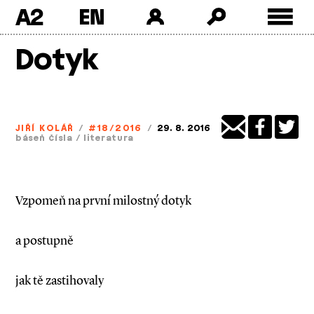
A2
Skip
Dotyk
to
content
JIŘÍ KOLÁŘ
/
#18/2016
/
29. 8. 2016
báseň čísla
/
literatura
Vzpomeň na první milostný dotyk
a postupně
jak tě zastihovaly