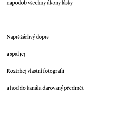
napodob všechny úkony lásky
Napiš žárlivý dopis
a spal jej
Roztrhej vlastní fotografii
a hoď do kanálu darovaný předmět