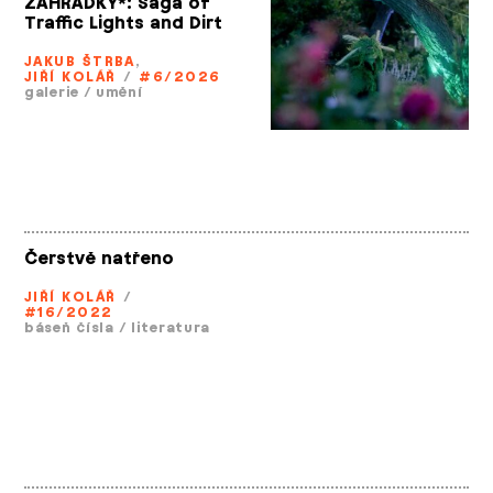
ZAHRÁDKY*: Saga of
Traffic Lights and Dirt
JAKUB ŠTRBA
,
JIŘÍ KOLÁŘ
/
#6/2026
galerie
/
umění
Čerstvě natřeno
JIŘÍ KOLÁŘ
/
#16/2022
báseň čísla
/
literatura