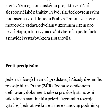
která vůči megalomanskému projektu vznášejí
alespoň nějaké námitky. Právě Hlaváček ovšem svým
podpisem stvrdil dohodu Prahy s Pentou, ve které se
metropole vzdává odvolání v územním řízení pro
první etapu, a tím i vynucování vlastních podmínek
a pravidel výstavby, která si stanovila.
Proti předpisům
Jeden z klíčových rámců představují Zásady územního
rozvoje hl. m. Prahy (ZÚR). Jedná se o zákonem
definovaný dokument, jaké si pro účely stanovení
základních mantinelů a priorit územního rozvoje
vytvářejí jednotlivé kraje a které stanovují podmínky