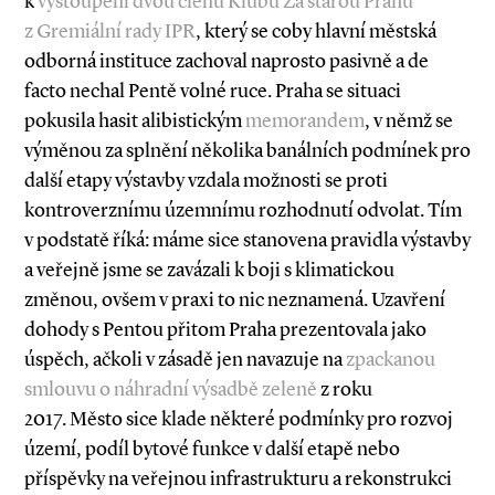
k
vystoupení dvou členů Klubu Za starou Prahu
z Gremiální rady IPR
, který se coby hlavní městská
odborná instituce zachoval naprosto pasivně a de
facto nechal Pentě volné ruce. Praha se situaci
pokusila hasit alibistickým
memorandem
, v němž se
výměnou za splnění několika banálních podmínek pro
další etapy výstavby vzdala možnosti se proti
kontroverznímu územnímu rozhodnutí odvolat. Tím
v podstatě říká: máme sice stanovena pravidla výstavby
a veřejně jsme se zavázali k boji s klimatickou
změnou, ovšem v praxi to nic neznamená. Uzavření
dohody s Pentou přitom Praha prezentovala jako
úspěch, ačkoli v zásadě jen navazuje na
zpackanou
smlouvu o náhradní výsadbě zeleně
z roku
2017. Město sice klade některé podmínky pro rozvoj
území, podíl bytové funkce v další etapě nebo
příspěvky na veřejnou infrastrukturu a rekonstrukci