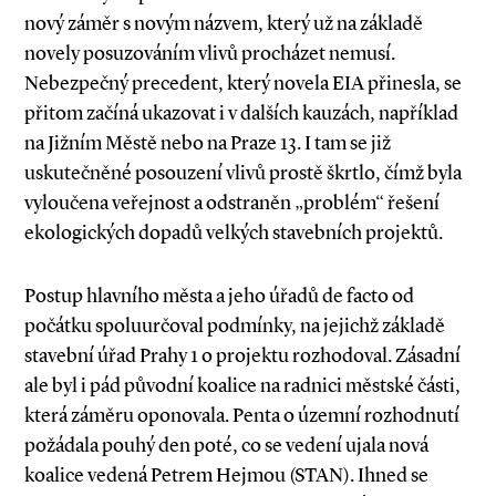
nový záměr s novým názvem, který už na základě
novely posuzováním vlivů procházet nemusí.
Nebezpečný precedent, který novela EIA přinesla, se
přitom začíná ukazovat i v dalších kauzách, například
na Jižním Městě nebo na Praze 13. I tam se již
uskutečněné posouzení vlivů prostě škrtlo, čímž byla
vyloučena veřejnost a odstraněn „problém“ řešení
ekologických dopadů velkých stavebních projektů.
Postup hlavního města a jeho úřadů de facto od
počátku spoluurčoval podmínky, na jejichž základě
stavební úřad Prahy 1 o projektu rozhodoval. Zásadní
ale byl i pád původní koalice na radnici městské části,
která záměru oponovala. Penta o územní rozhodnutí
požádala pouhý den poté, co se vedení ujala nová
koalice vedená Petrem Hejmou (STAN). Ihned se