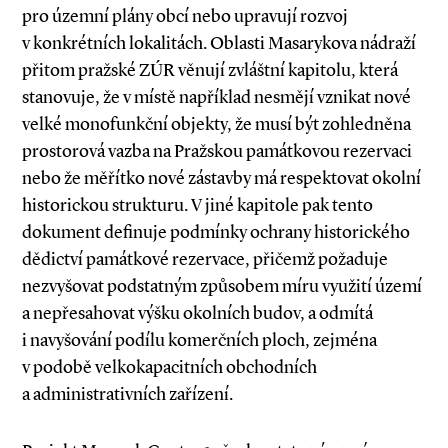
pro územní plány obcí nebo upravují rozvoj
v konkrétních lokalitách. Oblasti Masarykova nádraží
přitom pražské ZÚR věnují zvláštní kapitolu, která
stanovuje, že v místě například nesmějí vznikat nové
velké monofunkční objekty, že musí být zohledněna
prostorová vazba na Pražskou památkovou rezervaci
nebo že měřítko nové zástavby má respektovat okolní
historickou strukturu. V jiné kapitole pak tento
dokument definuje podmínky ochrany historického
dědictví památkové rezervace, přičemž požaduje
nezvyšovat podstatným způsobem míru využití území
a nepřesahovat výšku okolních budov, a odmítá
i navyšování podílu komerčních ploch, zejména
v podobě velkokapacitních obchodních
a administrativních zařízení.