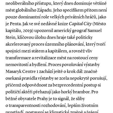
neoliberálního přístupu, který dnes dominuje většině
měst globálního Západu. Jeho specifikem přitom není
pouze dominantní role velkých privátních hráčů, jako
je Penta. Jak ve své nedávné knize
Capital City
(Město
kapitálu, 2019) upozornil americký geograf Samuel
Stein, klíčovou úlohu dnes hraje také politicky
akcelerovaný proces územního plánování, který tvoří
spojnici mezi státem a kapitálem, a rovněž vliv
transformace a revitalizace měst na rostoucí ceny
nemovitostí a bydlení. Proces povolování výstavby
Masaryk Centre 1 zachází ještě o krok dál: značně
osekaná pravidla výstavby se zcela nepokrytě porušují,
přičemž odpovědnost za bezprecedentní postup si
političtí aktéři přehazují jako horký brambor. Pro
běžné obyvatele Prahy je to signál, že sliby
o transparentnosti rozhodování, lepším životním
prostředí, postavení se klimatické změně a řešení