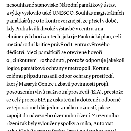
nesouhlasné stanovisko Národní památkový ústav,
a výtky vyslovilo také UNESCO. Souhlas magistrátních
památkářů je o to kontroverznější, že přišel v době,
kdy Praha kvůli divoké výstavbě v centru a na
chráněných horizontech, jako je Pankrácká pláň, čelí
mezinárodní kritice právě od Centra světového
dědictví. Mezi památkáři se otevřeně hovoří
o „cinknutém“ rozhodnutí, protože odporuje jakékoli
logice památkové ochrany v metropoli. Korunu
celému případu nasadil odbor ochrany prostředí,
který Masaryk Centre 1 zbavil povinnosti projít
posouzením vlivů na životní prostředí (EIA), přestože
se celý proces EIA již uskutečnil a dotčené i odborné
veřejnosti měl dát jednu z mála možností, jak se
zapojit do návazného územního řízení. Z územního
řízení tak byly vyloučeny spolky Arnika, AutoMat