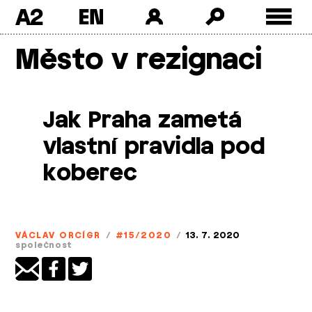
A2
Skip
Město v rezignaci
to
content
Jak Praha zametá
vlastní pravidla pod
koberec
VÁCLAV ORCÍGR
/
#15/2020
/
13. 7. 2020
společnost