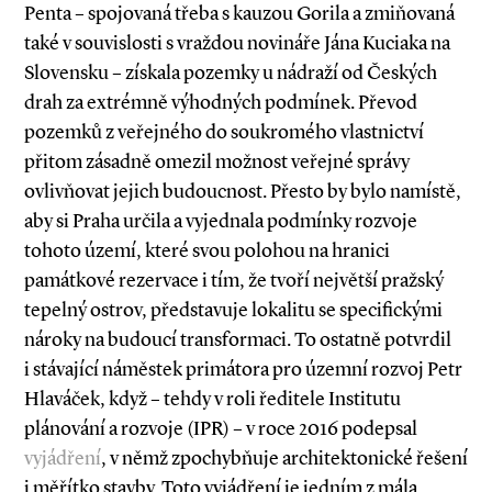
Penta – spojovaná třeba s kauzou Gorila a zmiňovaná
také v souvislosti s vraždou novináře Jána Kuciaka na
Slovensku – získala pozemky u nádraží od Českých
drah za extrémně výhodných podmínek. Převod
pozemků z veřejného do soukromého vlastnictví
přitom zásadně omezil možnost veřejné správy
ovlivňovat jejich budoucnost. Přesto by bylo namístě,
aby si Praha určila a vyjednala podmínky rozvoje
tohoto území, které svou polohou na hranici
památkové rezervace i tím, že tvoří největší pražský
tepelný ostrov, představuje lokalitu se specifickými
nároky na budoucí transformaci. To ostatně potvrdil
i stávající náměstek primátora pro územní rozvoj Petr
Hlaváček, když – tehdy v roli ředitele Institutu
plánování a rozvoje (IPR) – v roce 2016 podepsal
vyjádření
, v němž zpochybňuje architektonické řešení
i měřítko stavby. Toto vyjádření je jedním z mála,