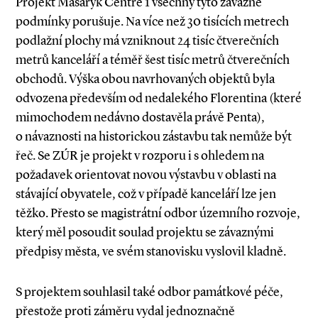
Projekt Masaryk Centre 1 všechny tyto závazné
podmínky porušuje. Na více než 30 tisících metrech
podlažní plochy má vzniknout 24 tisíc čtverečních
metrů kanceláří a téměř šest tisíc metrů čtverečních
obchodů. Výška obou navrhovaných objektů byla
odvozena především od nedalekého Florentina (které
mimochodem nedávno dostavěla právě Penta),
o návaznosti na historickou zástavbu tak nemůže být
řeč. Se ZÚR je projekt v rozporu i s ohledem na
požadavek orientovat novou výstavbu v oblasti na
stávající obyvatele, což v případě kanceláří lze jen
těžko. Přesto se magistrátní odbor územního rozvoje,
který měl posoudit soulad projektu se závaznými
předpisy města, ve svém stanovisku vyslovil kladně.
S projektem souhlasil také odbor památkové péče,
přestože proti záměru vydal jednoznačně