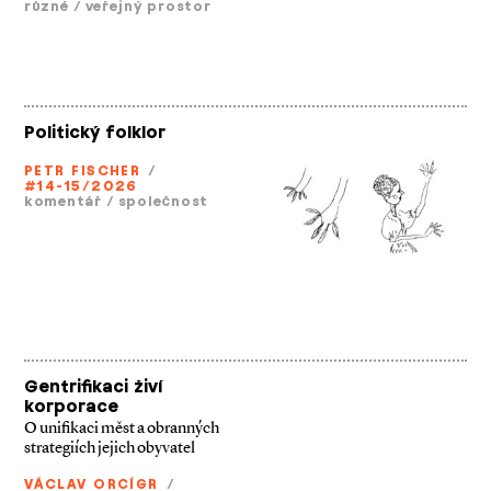
různé
/
veřejný prostor
Politický folklor
PETR FISCHER
/
#14-15/2026
komentář
/
společnost
Gentrifikaci živí
korporace
O unifikaci měst a obranných
strategiích jejich obyvatel
VÁCLAV ORCÍGR
/