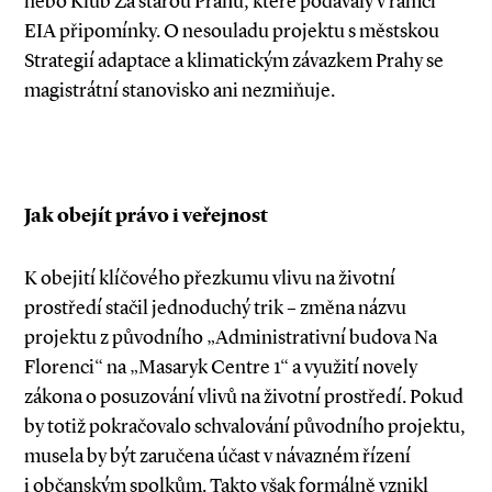
nebo Klub Za starou Prahu, které podávaly v rámci
EIA připomínky. O nesouladu projektu s městskou
Strategií adaptace a klimatickým závazkem Prahy se
magistrátní stanovisko ani nezmiňuje.
Jak obejít právo i veřejnost
K obejití klíčového přezkumu vlivu na životní
prostředí stačil jednoduchý trik – změna názvu
projektu z původního „Administrativní budova Na
Florenci“ na „Masaryk Centre 1“ a využití novely
zákona o posuzování vlivů na životní prostředí. Pokud
by totiž pokračovalo schvalování původního projektu,
musela by být zaručena účast v návazném řízení
i občanským spolkům. Takto však formálně vznikl