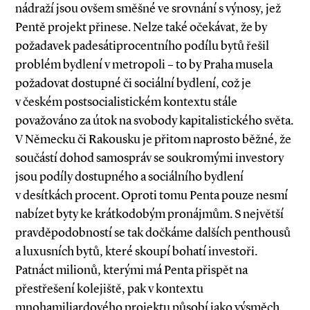
nádraží jsou ovšem směšné ve srovnání s výnosy, jež
Pentě projekt přinese. Nelze také očekávat, že by
požadavek padesátiprocentního podílu bytů řešil
problém bydlení v metropoli – to by Praha musela
požadovat dostupné či sociál­ní bydlení, což je
v českém postsocialistickém kontextu stále
považováno za útok na svobody kapitalistického světa.
V Německu či Rakousku je přitom naprosto běžné, že
součástí dohod samospráv se soukromými investory
jsou podíly dostupného a sociálního bydlení
v desítkách procent. Oproti tomu Penta pouze nesmí
nabízet byty ke krátkodobým pronájmům. S největší
pravděpodobností se tak dočkáme dalších penthousů
a luxusních bytů, které skoupí bohatí investoři.
Patnáct milionů, kterými má Penta přispět na
přestřešení kolejiště, pak v kontextu
mnohamiliardového projektu působí jako výsměch