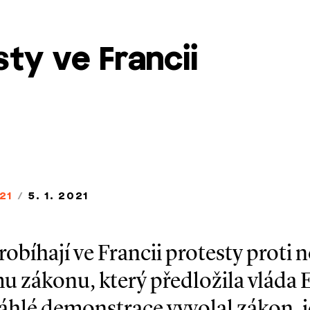
ty ve Francii
21
/
5. 1. 2021
robíhají ve Francii protesty proti
u zákonu, který předložila vlád
hlé demonstrace vyvolal zákon, 