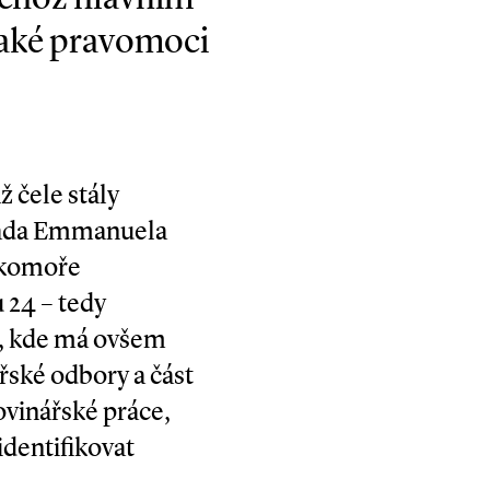
 také pravomoci
ž čele stály
vláda Emmanuela
 komoře
u 24 – tedy
u, kde má ovšem
ářské odbory a část
ovinářské práce,
identifikovat