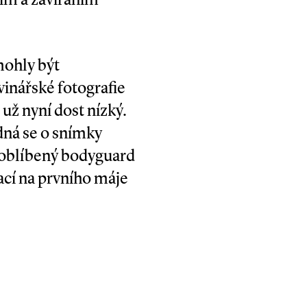
mohly být
inářské fotografie
 už nyní dost nízký.
dná se o snímky
 oblíbený bodyguard
rací na prvního máje