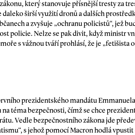
zákonu, který stanovuje přísnější tresty za tre
 daleko širší využití dronů a dalších prostřed
čanech a zvyšuje „ochranu policistů“, jež bud
t policie. Nelze se pak divit, když ministr vn
oře s vážnou tváří prohlásí, že je „fetišista o
ěr prvního prezidentského mandátu Emmanuela
a téma bezpečnosti, čímž se chce prezident 
átu. Vedle bezpečnostního zákona jde přede
ismu“, s jehož pomocí Macron hodlá vpustit