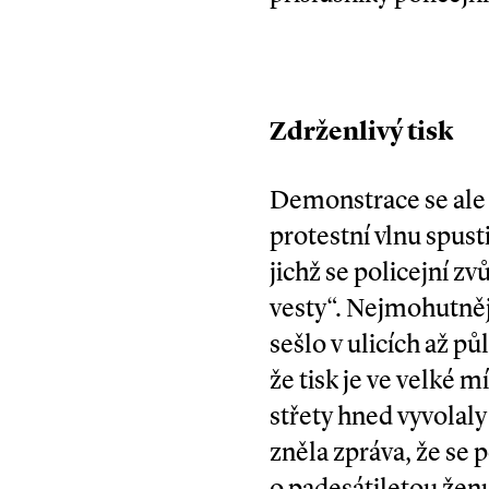
Zdrženlivý tisk
Demonstrace se ale n
protestní vlnu spust
jichž se policejní z
vesty“. Nejmohutnějš
sešlo v ulicích až 
že tisk je ve velké m
střety hned vyvolal
zněla zpráva, že se 
o padesátiletou ženu