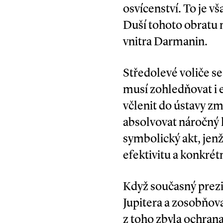
osvícenství. To je v
Duší tohoto obratu n
vnitra Darmanin.
Středolevé voliče s
musí zohledňovat i 
včlenit do ústavy zm
absolvovat náročný 
symbolický akt, jen
efektivitu a konkrét
Když současný prezi
Jupitera a zosobňova
z toho zbyla ochrana