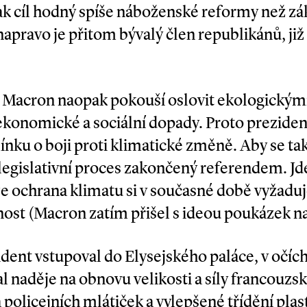
šak cíl hodný spíše náboženské reformy než zák
apravo je přitom bývalý člen republikánů, ji
e Macron naopak pokouší oslovit ekologickými
ekonomické a sociální dopady. Proto prezident
ínku o boji proti klimatické změně. Aby se ta
legislativní proces zakončený referendem. Jd
že ochrana klimatu si v současné době vyžadu
nost (Macron zatím přišel s ideou poukázek na
dent vstupoval do Elysejského paláce, v očí
l naděje na obnovu velikosti a síly francouzs
 policejních mlátiček a vylepšené třídění plas