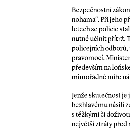
Bezpečnostní zákon 
nohama“. Při jeho př
letech se policie st
nutné učinit přítrž. 
policejních odborů, 
pravomocí. Ministers
především na loňské 
mimořádné míře nási
Jenže skutečnost je 
bezhlavému násilí ze
s těžkými či doživo
největší ztráty před