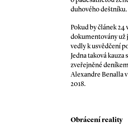
duhového deštníku.
Pokud by článek 24 
dokumentovány už je
vedly k usvědčení po
Jedna taková kauza 
zveřejněné deníkem 
Alexandre Benalla v 
2018.
Obrácení reality