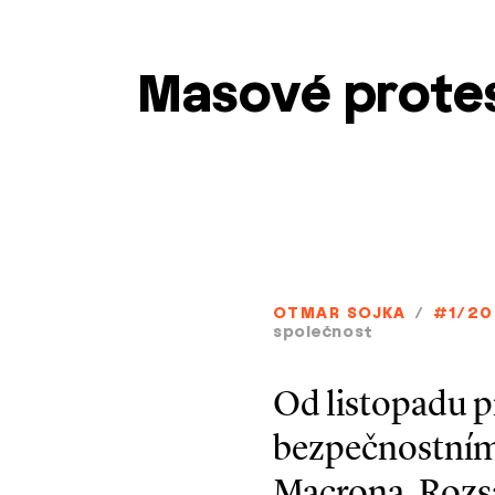
Masové protes
OTMAR SOJKA
/
#1/20
společnost
Od listopadu p
bezpečnostním
Macrona. Rozsá