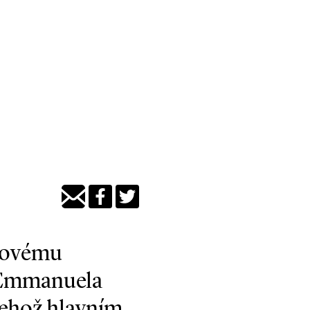
 novému
a Emmanuela
jehož hlavním