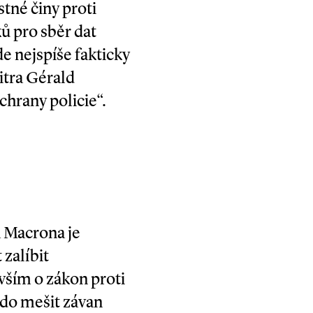
stné činy proti
ků pro sběr dat
e nejspíše fakticky
itra Gérald
chrany policie“.
 Macrona je
zalíbit
vším o zákon proti
 do mešit závan