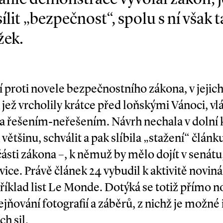
sílit „bezpečnost“, spolu s ní však
žek.
 proti novele bezpečnostního zákona, v jejich
 jež vrcholily krátce před loňskými Vánoci, 
a řešením­-neřešením. Návrh nechala v dolní
ětšinu, schválit a pak slíbila „stažení“ článk
části zákona –, k němuž by mělo dojít v senát
vice. Právě článek 24 vybudil k aktivitě novin
říklad list Le Monde. Dotýká se totiž přímo n
jňování fotografií a záběrů, z nichž je možné 
ch sil.