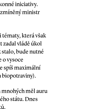
onné iniciativy.
ž zmíněný ministr
 tématy, která však
 zadal vládě úkol
k stalo, bude nutné
e o vysoce
je spíš maximální
 biopotraviny).
ch mnohých měl auru
kého státu. Dnes
tů.