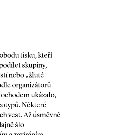
obodu tisku, kteří
 podílet skupiny,
stí nebo „žluté
odle organizátorů
mimochodem ukázalo,
eo­­typů. Některé
ých vest. Až úsměvně
dajně šlo
ním a zavíráním