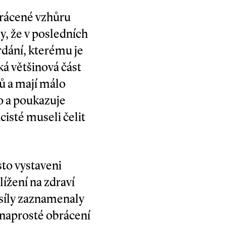
brácené vzhůru
y, že v posledních
rdání, kterému je
ká většinová část
ků a mají málo
lo a poukazuje
cisté museli čelit
sto vystaveni
lížení na zdraví
 síly zaznamenaly
 naprosté obrácení