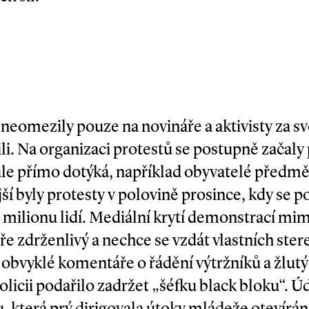
eomezily pouze na novináře a aktivisty za sv
ili. Na organizaci protestů se postupně začaly
vůle přímo dotýká, například obyvatelé předmě
í byly protesty v polovině prosince, kdy se p
půl milionu lidí. Mediální krytí demonstrací 
íře zdrženlivý a nechce se vzdát vlastních ster
y obvyklé komentáře o řádění výtržníků a žlut
policii podařilo zadržet „šéfku black bloku“. Ú
, která prý dirigovala útoky mládeže otevírá