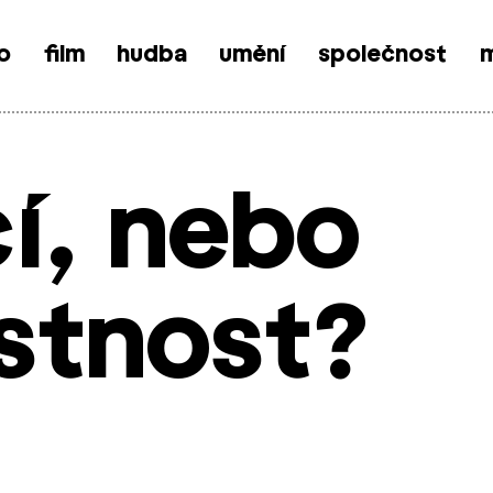
o
film
hudba
umění
společnost
m
í, nebo
stnost?