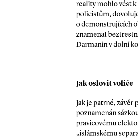
reality mohlo vést k 
policistům, dovoluje
o demonstrujících ob
znamenat beztrestnos
Darmanin v dolní kom
Jak oslovit voliče
Jak je patrné, záv
poznamenán sázkou n
pravicovému elektor
„islámskému separat