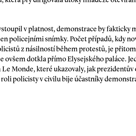
vstoupil v platnost, demonstrace by fakticky 
n policejními snímky. Počet případů, kdy nov
licistů z násilností během protestů, je přitom
se ovšem dotkla přímo Elysejského paláce. Je
Le ­Monde, které ukazovaly, jak prezidentův
roli policisty v civilu bije účastníky demonst