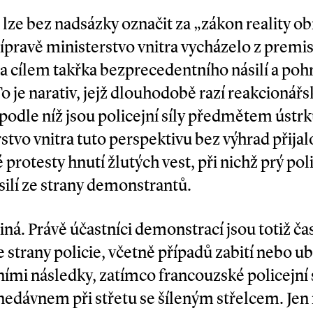
lze bez nadsázky označit za „zákon reality o
ípravě ministerstvo vnitra vycházelo z premis
ala cílem takřka bezprecedentního násilí a poh
To je narativ, jejž dlouhodobě razí reakcionářs
podle níž jsou policejní síly předmětem ústr
tvo vnitra tuto perspektivu bez výhrad přija
protesty hnutí žlutých vest, při nichž prý poli
lí ze strany demonstrantů.
jiná. Právě účastníci demonstrací jsou totiž ča
 strany policie, včetně případů zabití nebo ub
tními následky, zatímco francouzské policejní
 nedávnem při střetu se šíleným střelcem. Jen