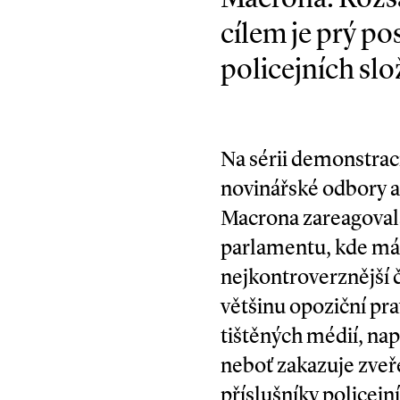
cílem je prý po
policejních slo
Na sérii demonstrací
novinářské odbory a
Macrona zareagoval
parlamentu, kde má v
nejkontroverznější 
většinu opoziční pra
tištěných médií, nap
neboť zakazuje zveře
příslušníky policejní