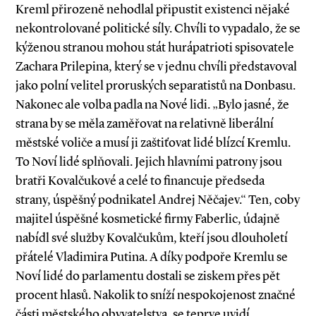
Kreml přirozeně nehodlal připustit existenci nějaké
nekontrolované politické síly. Chvíli to vypadalo, že se
kýženou stranou mohou stát hurápatrioti spisovatele
Zachara Prilepina, který se v jednu chvíli představoval
jako polní velitel proruských separatistů na Donbasu.
Nakonec ale volba padla na Nové lidi. „Bylo jasné, že
strana by se měla zaměřovat na relativně liberální
městské voliče a musí ji zaštiťovat lidé blízcí Kremlu.
To Noví lidé splňovali. Jejich hlavními patrony jsou
bratři Kovalčukové a celé to financuje předseda
strany, úspěšný podnikatel Andrej Něčajev.“ Ten, coby
majitel úspěšné kosmetické firmy Faberlic, údajně
nabídl své služby Kovalčukům, kteří jsou dlouholetí
přátelé Vladimira Putina. A díky podpoře Kremlu se
Noví lidé do parlamentu dostali se ziskem přes pět
procent hlasů. Nakolik to sníží nespokojenost značné
části městského obyvatelstva, se teprve uvidí.