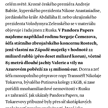
celém světě. Kromě českého premiéra Andreje
Babiše, kyperského prezidenta Nikose Anastasiadise,
jordánského krále Abdalláha II. nebo ukrajinského
prezidenta Volodymyra Zelenského se v materiálu
objevuje i řada jmen z Ruska.
V Pandora Papers
najdeme například rodinu Sergeje Čemezova,
šéfa státního zbrojařského koncernu Rostech,
jenž vlastní na Západě majetky v hodnotě 22
miliard rublů (přes deset miliard korun), včetně
85 metrů dlouhé jachty Valerie a vily na
Azurovém pobřeží za 15 milionů eur.
Dcera a zeť
šéfa monopolního přepravce ropy Transněfť Nikolaje
Tokareva, bývalého Putinova kolegy z KGB, si zase
pořídili mnohamiliardové nemovitosti v Rusku
a v zahraničí. Jak ukázaly Pandora Papers, na
Tokarevovy příbuzné byly přes síť skořápkových