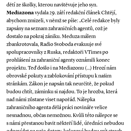
dětí ze školky, kterou navštěvuje jeho syn.
Mediazona
vydala 29. září redakční článek Chtějí,
abychom zmizeli, v němž se píše: „Celé redakce byly
zapsány na seznam zahraničních agentů, což je
dostalo na pokraj zániku. Meduza málem
zbankrotovala, Radio Svoboda evakuuje své
spolupracovníky z Ruska, redaktoři VTimes po
prohlášení za zahraniční agenty oznámili konec
projektu. Teď došlo i na Mediazonu (…) Hrozí nám
obrovské pokuty a zablokování přístupu k našim
stránkám. Zákon je napsán tak neurčitě, že pokud
budou chtít, záminku si najdou. To je hrozba, která
nad námi zůstane viset napořád. Nálepka
zahraničního agenta dělá práci novináře velice
nesnadnou, občas nemožnou. Kvůli této nálepce se
s námi přestanou bavit někteří lidé, úředníci nebudou