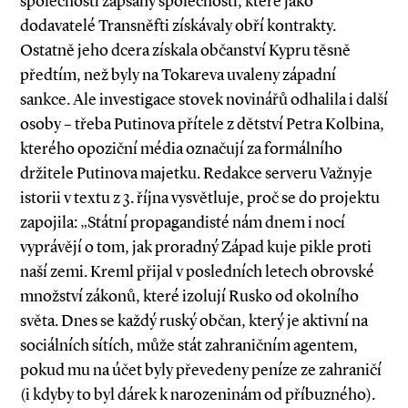
společností zapsány společnosti, které jako
dodavatelé Transněfti získávaly obří kontrakty.
Ostatně jeho dcera získala občanství Kypru těsně
předtím, než byly na Tokareva uvaleny západní
sankce. Ale investigace stovek novinářů odhalila i další
osoby – třeba Putinova přítele z dětství Petra Kolbina,
kterého opoziční média označují za formálního
držitele Putinova majetku. Redakce serveru Važnyje
istorii v textu z 3. října vysvětluje, proč se do projektu
zapojila: „Státní propagandisté nám dnem i nocí
vyprávějí o tom, jak proradný Západ kuje pikle proti
naší zemi. Kreml přijal v posledních letech obrovské
množství zákonů, které izolují Rusko od okolního
světa. Dnes se každý ruský občan, který je aktivní na
sociálních sítích, může stát zahraničním agentem,
pokud mu na účet byly převedeny peníze ze zahraničí
(i kdyby to byl dárek k narozeninám od příbuzného).