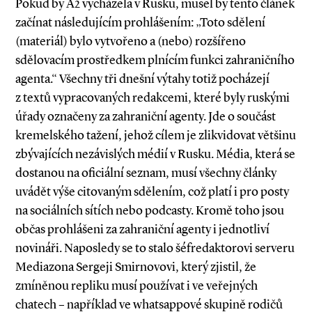
Pokud by A2 vycházela v Rusku, musel by tento článek
začínat následujícím prohlášením: „Toto sdělení
(materiál) bylo vytvořeno a (nebo) rozšířeno
sdělovacím prostředkem plnícím funkci zahraničního
agenta.“ Všechny tři dnešní výtahy totiž pocházejí
z textů vypracovaných redakcemi, které byly ruskými
úřady označeny za zahraniční agenty. Jde o součást
kremelského tažení, jehož cílem je zlikvidovat většinu
zbývajících nezávislých médií v Rusku. Média, která se
dostanou na oficiální seznam, musí všechny články
uvádět výše citovaným sdělením, což platí i pro posty
na sociálních sítích nebo podcasty. Kromě toho jsou
občas prohlášeni za zahraniční agenty i jednotliví
novináři. Naposledy se to stalo šéfredaktorovi serveru
Mediazona Sergeji Smirnovovi, který zjistil, že
zmíněnou repliku musí používat i ve veřejných
chatech – například ve whatsappové skupině rodičů