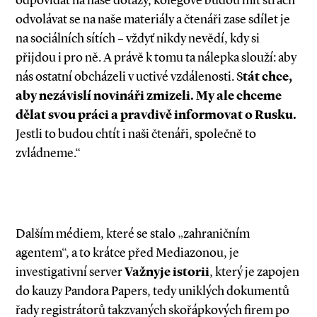
odpovídat na naše dotazy, kolegové budou mít strach
odvolávat se na naše materiály a čtenáři zase sdílet je
na sociálních sítích – vždyť nikdy nevědí, kdy si
přijdou i pro ně. A právě k tomu ta nálepka slouží: aby
nás ostatní obcházeli v uctivé vzdálenosti. S
tát chce,
aby nezávislí novináři zmizeli. My ale chceme
dělat svou práci a pravdivě informovat o Rusku.
Jestli to budou chtít i naši čtenáři, společně to
zvládneme.“
Dalším médiem, které se stalo „zahraničním
agentem“, a to krátce před Mediazonou, je
investigativní server
Važnyje istorii
, který je zapojen
do kauzy Pandora Papers, tedy uniklých dokumentů
řady registrátorů takzvaných skořápkových firem po