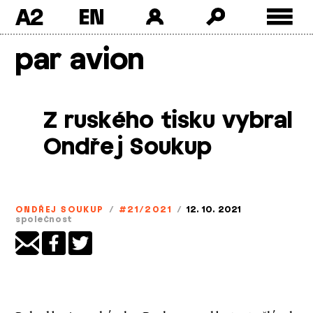
A2
Skip
par avion
to
content
Z ruského tisku vybral
Ondřej Soukup
ONDŘEJ SOUKUP
/
#21/2021
/
12. 10. 2021
společnost