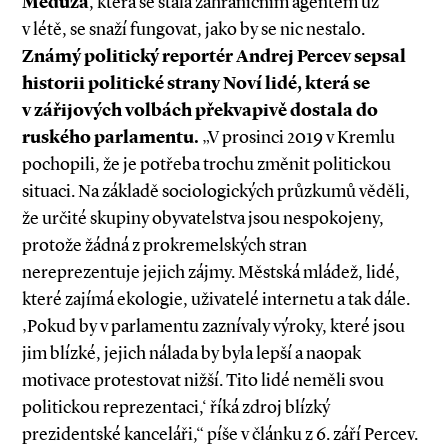
Meduza
, která se stala zahraničním agentem už
v létě, se snaží fungovat, jako by se nic nestalo.
Známý politický reportér Andrej Percev sepsal
historii politické strany Noví lidé, která se
v zářijových volbách překvapivě dostala do
ruského parlamentu.
„V prosinci 2019 v Kremlu
pochopili, že je potřeba trochu změnit politickou
situaci. Na základě sociologických průzkumů věděli,
že určité skupiny obyvatelstva jsou nespokojeny,
protože žádná z prokremelských stran
nereprezentuje jejich zájmy. Městská mládež, lidé,
které zajímá ekologie, uživatelé internetu a tak dále.
‚Pokud by v parlamentu zaznívaly výroky, které jsou
jim blízké, jejich nálada by byla lepší a naopak
motivace protestovat nižší. Tito lidé neměli svou
politickou reprezentaci,‘ říká zdroj blízký
prezidentské kanceláři,“ píše v článku z 6. září Percev.