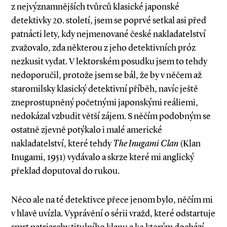
z nejvýznamnějších tvůrců klasické japonské
detektivky 20. století, jsem se poprvé setkal asi před
patnácti lety, kdy nejmenované české nakladatelství
zvažovalo, zda některou z jeho detektivních próz
nezkusit vydat. V lektorském posudku jsem to tehdy
nedoporučil, protože jsem se bál, že by v něčem až
staromilsky klasický detektivní příběh, navíc ještě
zneprostupněný početnými japonskými reáliemi,
nedokázal vzbudit větší zájem. S něčím podobným se
ostatně zjevně potýkalo i malé americké
nakladatelství, které tehdy
The Inugami Clan
(Klan
Inugami, 1951) vydávalo a skrze které mi anglický
překlad doputoval do rukou.
Něco ale na té detektivce přece jenom bylo, něčím mi
v hlavě uvízla. Vyprávění o sérii vražd, které odstartuje