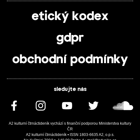
etický kodex
gdpr
obchodní podmínky
sledujte nás
A2 kulturní čtrnáctideník vychází s finanční podporou Ministerstva kultury
ČR
A2 kulturní čtrnáctideník • ISSN 1803-6635 A2, o.p.s.