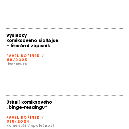
Výsledky
komiksového sicflajše
– literární zápisník
PAVEL KOŘÍNEK
/
#8/2025
literatura
Úskalí komiksového
„binge­-readingu“
PAVEL KOŘÍNEK
/
#18/2024
komentář
/
společnost