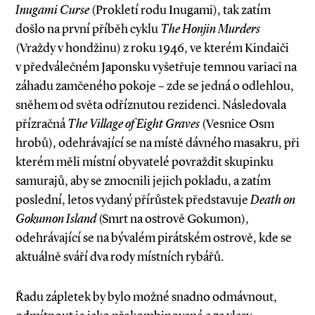
Inugami ­Curse
(Prokletí rodu Inugami), tak zatím
došlo na první příběh cyklu
The Honjin Murders
(Vraždy v hondžinu) z roku 1946, ve kterém Kindaiči
v předválečném Japonsku vyšetřuje temnou variaci na
záhadu zamčeného pokoje – zde se jedná o odlehlou,
sněhem od světa odříznutou rezidenci. Následovala
přízračná
The Village of Eight Graves
(Vesnice Osm
hrobů), odehrávající se na místě dávného masakru, při
kterém měli místní obyvatelé povraždit skupinku
samurajů, aby se zmocnili jejich pokladu, a zatím
poslední, letos vydaný přírůstek představuje
Death on
Gokumon Island
(Smrt na ostrově Gokumon),
odehrávající se na bývalém pirátském ostrově, kde se
aktuálně sváří dva rody místních rybářů.
Řadu zápletek by bylo možné snadno odmávnout,