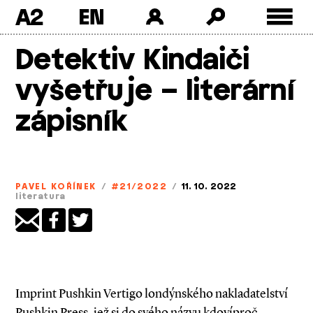
A2
Skip
Detektiv Kindaiči
to
content
vyšetřuje – literární
zápisník
PAVEL KOŘÍNEK
/
#21/2022
/
11. 10. 2022
literatura
Imprint Pushkin Vertigo londýnského nakladatelství
Pushkin Press, jež si do svého názvu kdovíproč