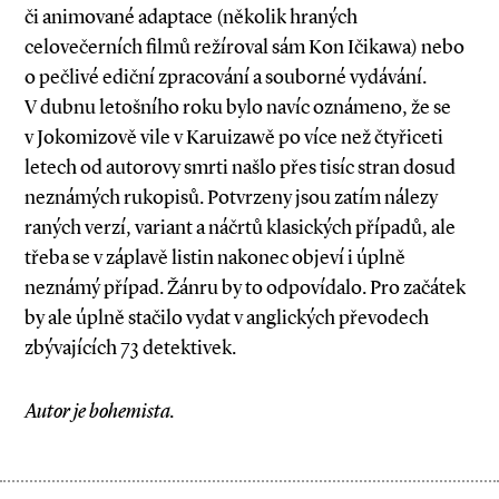
či animované adaptace (několik hraných
celovečerních filmů režíroval sám Kon Ičikawa) nebo
o pečlivé ediční zpracování a souborné vydávání.
V dubnu letošního roku bylo navíc oznámeno, že se
v Jokomizově vile v Karuizawě po více než čtyřiceti
letech od autorovy smrti našlo přes tisíc stran dosud
neznámých rukopisů. Potvrzeny jsou zatím nálezy
raných verzí, variant a náčrtů klasických případů, ale
třeba se v záplavě listin nakonec objeví i úplně
neznámý případ. Žánru by to odpovídalo. Pro začátek
by ale úplně stačilo vydat v anglických převodech
zbývajících 73 detektivek.
Autor je bohemista.