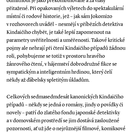
odmítnout je jako překombinované a za vlasy
přitažené. Při opakovaných výletech do spektakulární
místní či rodové historie, jež – jak sám Jokomizo
v rozhovorech uváděl – nesmějí v příbězích detektiva
Kindaičiho chybět, je také lepší zapomenout na
parametry uvěřitelnosti a uměřenosti. Takové kritické
pojmy ale nehrají při čtení Kindaičiho případů žádnou
roli, pohybujeme se totiž v prostoru hravého
žánrového čtení, v hájemství dobrodružné fikce se
sympatickým a inteligentním hrdinou, který čelí
někdy až ďábelsky spletitým úkladům.
Celkových sedmasedmdesát kanonických Kindaičiho
případů – někdy se jedná o romány, jindy o povídky či
novely – patří do zlatého fondu japonské detektivky
a v domovském prostředí se jim dostává zasloužené
pozornosti, ať už jde o nejrůznější filmové, komiksové