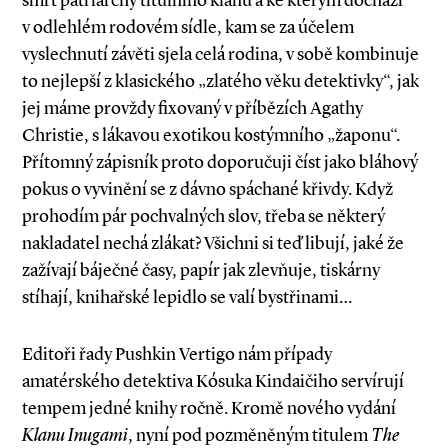
smrt patriarchy titulního klanu a ke kterým dochází
v odlehlém rodovém sídle, kam se za účelem
vyslechnutí závěti sjela celá rodina, v sobě kombinuje
to nejlepší z klasického „zlatého věku detektivky“, jak
jej máme provždy fixovaný v příbězích Agathy
Christie, s lákavou exotikou kostýmního „žaponu“.
Přítomný zápisník proto doporučuji číst jako bláhový
pokus o vyvinění se z dávno spáchané křivdy. Když
prohodím pár pochvalných slov, třeba se některý
nakladatel nechá zlákat? Všichni si teď libují, jaké že
zažívají báječné časy, papír jak zlevňuje, tiskárny
stíhají, knihařské lepidlo se valí bystřinami…
Editoři řady Pushkin Vertigo nám případy
amatérského detektiva Kósuka Kindaičiho servírují
tempem jedné knihy ročně. Kromě nového vydání
Klanu Inugami
, nyní pod pozměněným titulem
The