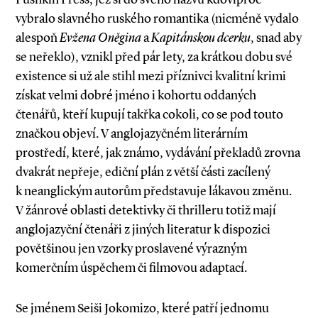
vybralo slavného ruského romantika (nicméně vydalo
alespoň
Evžena Oněgina
a
Kapitánskou dcerku
, snad aby
se neřeklo), vznikl před pár lety, za krátkou dobu své
existence si už ale stihl mezi příznivci kvalitní krimi
získat velmi dobré jméno i kohortu oddaných
čtenářů, kteří kupují takřka cokoli, co se pod touto
značkou objeví. V anglojazyčném literárním
prostředí, které, jak známo, vydávání překladů zrovna
dvakrát nepřeje, ediční plán z větší části zacílený
k neanglickým autorům představuje lákavou změnu.
V žánrové oblasti detektivky či thrilleru totiž mají
anglojazyční čtenáři z jiných literatur k dispozici
povětšinou jen vzorky proslavené výrazným
komerčním úspěchem či filmovou adaptací.
Se jménem Seiši Jokomizo, které patří jednomu