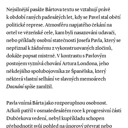
Nejsilnější pasáže Bártova textu se vztahují právě
k období raných padesátých let, kdy se Pavel stal obětí
politické represe. Atmosféru napjatého čekání na
ortel ve vězeňské cele, kam byli nasazováni udavači,
nebo příklady osobní statečnosti Josefa Pavla, který se
nepřiznal k žádnému z vykonstruovaných zločinů,
dokáže popsat mistrně. V kontrastu s Pavlovým
postojem vyznívá chování Artura Londona, jeho
někdejšího spolubojovníka ze Španělska, který
některá vlastní selhání ve slavných memoárech
Doznání
spíše zamlžil.
Pavla vnímá Bárta jako rozporuplnou osob­­nost.
Ačkoli patřil v osmašedesátém roce k progresivní části
Dubčekova vedení, nebyl kupříkladu schopen
přehodnotit svůj pohled na únorový převrat nebo