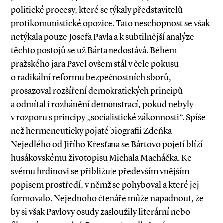
politické procesy, které se týkaly představitelů
protikomunistické opozice. Tato neschopnost se však
netýkala pouze Josefa Pavla a k subtilnější analýze
těchto postojů se už Bárta nedostává. Během
pražského jara Pavel ovšem stál v čele pokusu
o radikální reformu bezpečnostních sborů,
prosazoval rozšíření demokratických principů
a odmítal i rozhánění demonstrací, pokud nebyly
v rozporu s principy „socialistické zákonnosti“. Spíše
než hermeneuticky pojaté biografii Zdeňka
Nejedlého od Jiřího Křesťana se Bártovo pojetí blíží
husákovskému životopisu Michala Macháčka. Ke
svému hrdinovi se přibližuje především vnějším
popisem prostředí, v němž se pohyboval a které jej
formovalo. Nejednoho čtenáře může napadnout, že
by si však Pavlovy osudy zasloužily literární nebo