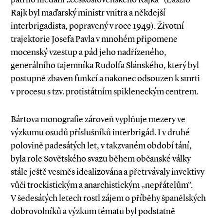
Rajk byl maďarský ministr vnitra a někdejší
interbrigadista, popravený v roce 1949). Životní
trajektorie Josefa Pavla v mnohém připomene
mocenský vzestup a pád jeho nadřízeného,
generálního tajemníka Rudolfa Slánského, který byl
postupně zbaven funkcí a nakonec odsouzen k smrti
v procesu s tzv. protistátním spikleneckým centrem.
Bártova monografie zároveň vyplňuje mezery ve
výzkumu osudů příslušníků interbrigád. I v druhé
polovině padesátých let, v takzvaném období tání,
byla role Sovětského svazu během občanské války
stále ještě vesměs idealizována a přetrvávaly invektivy
vůči trockistickým a anarchistickým „nepřátelům“.
V šedesátých letech rostl zájem o příběhy španělských
dobrovolníků a výzkum tématu byl podstatně