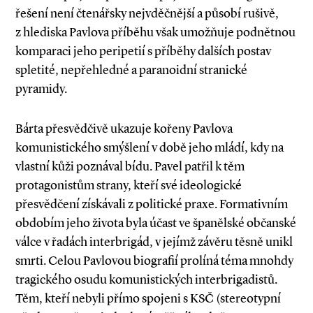
řešení není čtenářsky nejvděčnější a působí rušivě,
z hlediska Pavlova příběhu však umožňuje podnětnou
komparaci jeho peripetií s příběhy dalších postav
spletité, nepřehledné a paranoidní stranické
pyramidy.
Bárta přesvědčivě ukazuje kořeny Pavlova
komunistického smýšlení v době jeho mládí, kdy na
vlastní kůži poznával bídu. Pavel patřil k těm
protagonistům strany, kteří své ideologické
přesvědčení získávali z politické praxe. Formativním
obdobím jeho života byla účast ve španělské občanské
válce v řadách interbrigád, v jejímž závěru těsně unikl
smrti. Celou Pavlovou biografií prolíná téma mnohdy
tragického osudu komunistických interbrigadistů.
Těm, kteří nebyli přímo spojeni s KSČ (stereotypní