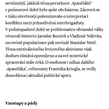
serióznější, jakkoli téma perzekuce „španěláků“
v poúnorové době bylo spíše obcházeno. Zároveň se
v tisku otevřeněji polemizovalo o interpretaci
konfliktu mezi jednotlivými interbrigadisty.
V polistopadové době se problematice občanské války
věnovali historici Jaroslav Bouček a Vladimír Nálevka,
na rovině popularizace pak novinář Stanislav Motl.
Téma meziválečného levicového aktivismu však
dodnes zůstává opomíjeno a na své syntetické
zpracování stále čeká. O osobnost i odkaz dalšího
„španěláka“, reformisty Františka Kriegla, se vedly
donedávna i aktuál­ní politické spory.
Vzestupy a pády