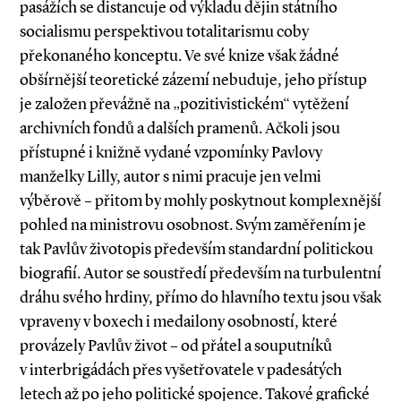
pasážích se distancuje od výkladu dějin státního
socialismu perspektivou totalitarismu coby
překonaného konceptu. Ve své knize však žádné
obšírnější teoretické zázemí nebuduje, jeho přístup
je založen převážně na „pozitivistickém“ vytěžení
archivních fondů a dalších pramenů. Ačkoli jsou
přístupné i knižně vydané vzpomínky Pavlovy
manželky Lilly, autor s nimi pracuje jen velmi
výběrově – přitom by mohly poskytnout komplexnější
pohled na ministrovu osobnost. Svým zaměřením je
tak Pavlův životopis především standardní politickou
biografií. Autor se soustředí především na turbulentní
dráhu svého hrdiny, přímo do hlavního textu jsou však
vpraveny v boxech i medailony osobností, které
provázely Pavlův život – od přátel a souputníků
v interbrigádách přes vyšetřovatele v padesátých
letech až po jeho politické spojence. Takové grafické