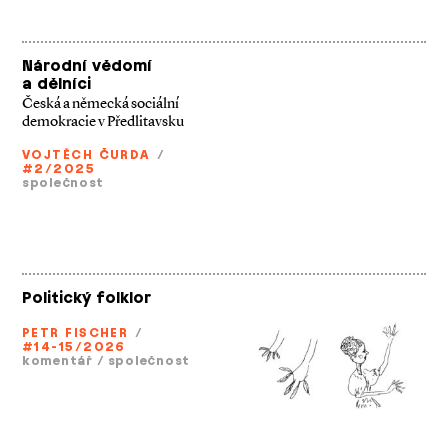
Národní vědomí
a dělníci
Česká a německá sociální
demokracie v Předlitavsku
VOJTĚCH ČURDA
/
#2/2025
společnost
Politický folklor
PETR FISCHER
/
#14-15/2026
komentář
/
společnost