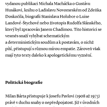
vydanou publikaci Michala Macháčka o Gustávu
Husákovi, knihu o Ladislavu Novomeském od Zdeňka
Doskočila, biografii Stanislava Holubce o Luise
Landové­-Štychové nebo životopis Rudolfa Slánského,
který byl zpracován Janem Chadimou. Tito historici se
vesměs snaží vyhýbat schematickým
a deterministickým soudům a k postavám, o nichž
píší, přistupují s různou mírou empatie. Zároveň však
mají tyto texty daleko k apologetickému vyznění.
Politická biografie
Milan Bárta přistupuje k Josefu Pavlovi (1908 až 1973)
právě v duchu snahy o nepředpojatost. Již v úvodních