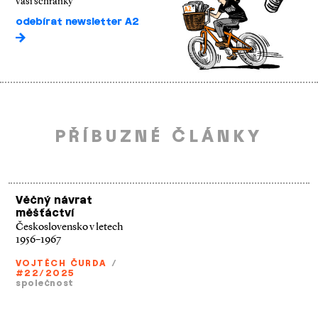
vaší schránky
odebírat newsletter A2
PŘÍBUZNÉ ČLÁNKY
Věčný návrat
měšťáctví
Československo v letech
1956–1967
VOJTĚCH ČURDA
/
#22/2025
společnost