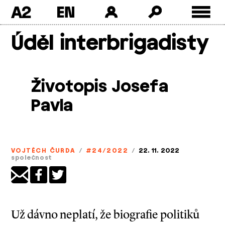
A2
Skip
Úděl interbrigadisty
to
content
Životopis Josefa
Pavla
VOJTĚCH ČURDA
/
#24/2022
/
22. 11. 2022
společnost
Už dávno neplatí, že biografie politiků