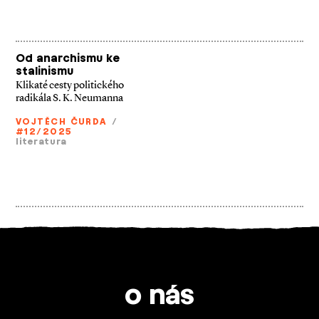
Od anarchismu ke
stalinismu
Klikaté cesty politického
radikála S. K. Neumanna
VOJTĚCH ČURDA
/
#12/2025
literatura
o nás