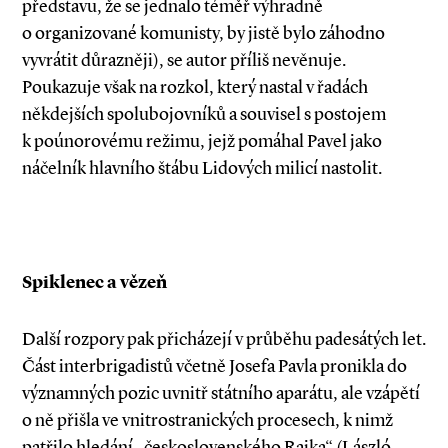
představu, že se jednalo téměř výhradně
o organizované komunisty, by jistě bylo záhodno
vyvrátit důrazněji), se autor příliš nevěnuje.
Poukazuje však na rozkol, který nastal v řadách
někdejších spolubojovníků a souvisel s postojem
k poúnorovému režimu, jejž pomáhal Pavel jako
náčelník hlavního štábu Lidových milicí nastolit.
Spiklenec a vězeň
Další rozpory pak přicházejí v průběhu padesátých let.
Část interbrigadistů včetně Josefa Pavla pronikla do
významných pozic uvnitř státního aparátu, ale vzápětí
o ně přišla ve vnitrostranických procesech, k nimž
patřilo hledání „československého Rajka“ (László