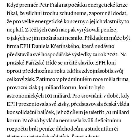
Když premiér Petr Fiala na počátku energetické krize
říkal, že všichni trochu zchudneme, zapomněl dodat,
že pro velké energetické koncerny a jejich vlastníky to
neplatí. Z těžkých časů naopak vyrýžovali peníze,
o jakých se jim možná ani nesnilo. Příkladem může být
firma EPH Daniela Křetínského, která nedávno
představila své hospodářské výsledky za rok 2022. Na
pražské Pařížské třídě se určitě slavilo: EPH loni
oproti předchozímu roku takřka zdvojnásobila svůj
celkový zisk. Zatímco v předminulém roce měla firma
provozní zisk 54 miliard korun, loni to bylo
astronomických 101 miliard. Pro srovnání: v době, kdy
EPH prezentovala své zisky, představovala česká vláda
konsolidační balíček, jehož cílem je ušetřit 70 miliard
korun. Možná by vláda nemusela kvůli deficitnímu
rozpočtu brát peníze důchodcům a studentům či