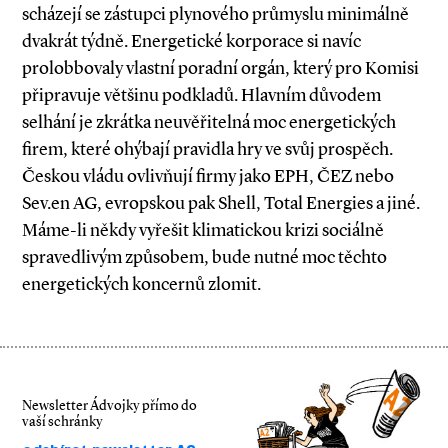
scházejí se zástupci plynového průmyslu minimálně
dvakrát týdně. Energetické korporace si navíc
prolobbovaly vlastní poradní orgán, který pro Komisi
připravuje většinu podkladů. Hlavním důvodem
selhání je zkrátka neuvěřitelná moc energetických
firem, které ohýbají pravidla hry ve svůj prospěch.
Českou vládu ovlivňují firmy jako EPH, ČEZ nebo
Sev.en AG, evropskou pak Shell, Total Energies a jiné.
Máme­-li někdy vyřešit klimatickou krizi sociálně
spravedlivým způsobem, bude nutné moc těchto
energetických koncernů zlomit.
Newsletter Ádvojky přímo do
vaší schránky