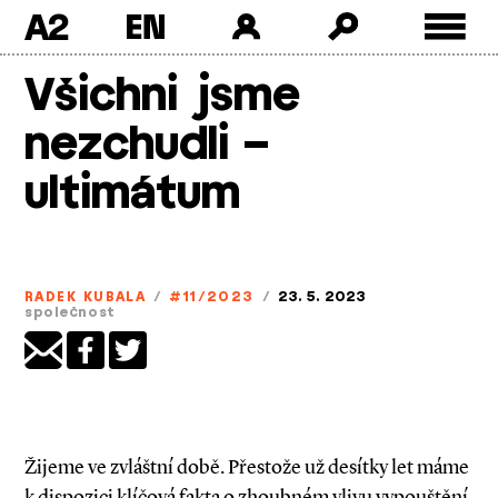
A2
Skip
Všichni jsme
to
content
nezchudli –
ultimátum
RADEK KUBALA
/
#11/2023
/
23. 5. 2023
společnost
Žijeme ve zvláštní době. Přestože už desítky let máme
k dispozici klíčová fakta o zhoubném vlivu vypouštění