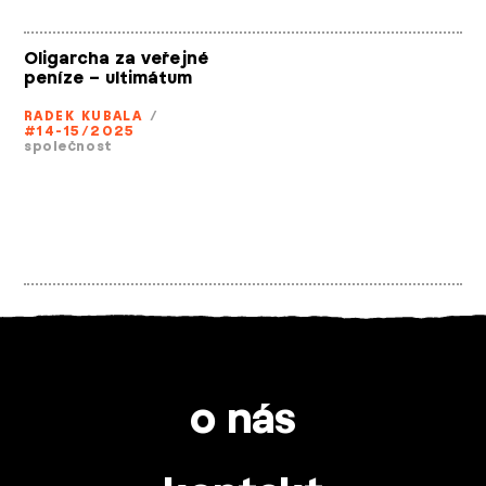
Oligarcha za veřejné
peníze – ultimátum
RADEK KUBALA
/
#14-15/2025
společnost
o nás