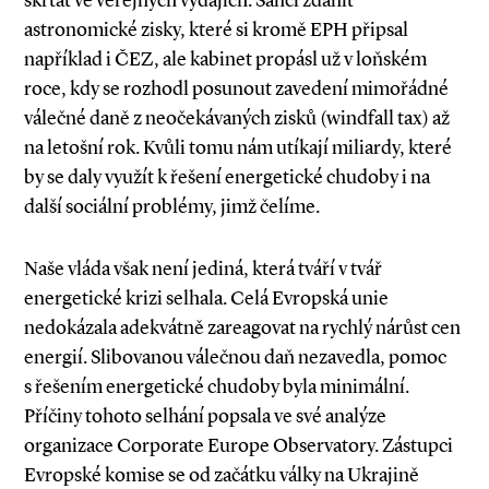
škrtat ve veřejných výdajích. Šanci zdanit
astronomické zisky, které si kromě EPH připsal
například i ČEZ, ale kabinet propásl už v loňském
roce, kdy se rozhodl posunout zavedení mimořádné
válečné daně z neočekávaných zisků (windfall tax) až
na letošní rok. Kvůli tomu nám utíkají miliardy, které
by se daly využít k řešení energetické chudoby i na
další sociální problémy, jimž čelíme.
Naše vláda však není jediná, která tváří v tvář
energetické krizi selhala. Celá Evropská unie
nedokázala adekvátně zarea­govat na rychlý nárůst cen
energií. Slibovanou válečnou daň nezavedla, pomoc
s řešením energetické chudoby byla minimální.
Příčiny tohoto selhání popsala ve své analýze
organizace Corporate Europe Observatory. Zástupci
Evropské komise se od začátku války na Ukrajině