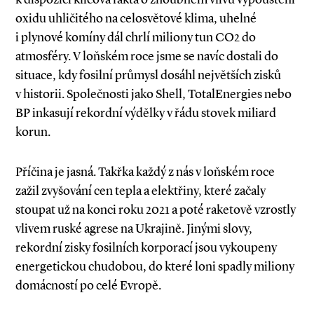
oxidu uhličitého na celosvětové klima, uhelné
i plynové komíny dál chrlí miliony tun CO2 do
atmosféry. V loňském roce jsme se navíc dostali do
situace, kdy fosilní průmysl dosáhl největších zisků
v historii. Společnosti jako Shell, TotalEnergies nebo
BP inkasují rekordní výdělky v řádu stovek miliard
korun.
Příčina je jasná. Takřka každý z nás v loňském roce
zažil zvyšování cen tepla a elektřiny, které začaly
stoupat už na konci roku 2021 a poté raketově vzrostly
vlivem ruské agrese na Ukrajině. Jinými slovy,
rekordní zisky fosilních korporací jsou vykoupeny
energetickou chudobou, do které loni spadly miliony
domácností po celé Evropě.