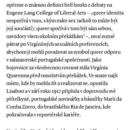
opřeme o známou definici bell hooks z debaty na
Eugene Lang College of Liberal Arts – „queer identita
nespočívá v tom, s kým máte sex (ačkoli to může být
její součástí); queer spočívá v tom být sám sebou,
navzdory všem okolním překážkám“ –, není nutné
pátrat po Virgíniiných sexuálních preferencích,
abychom ji mohli považovat za symbol queer odporu
v salazarovské portugalské společnosti. Jako
bojovnice za všeobecnou rovnost stála Virgínia
Quaresma před množstvím překážek. Ve snaze najít
místo, kde by mohla žít a realizovat se, opustila
Lisabon a v září roku 1912 připlula v doprovodu své
přítelkyně, portugalské novinářky a básnířky Marii da
Cunha Zorro, do brazilského Ria de Janeira, kde
pokračovala v reportérské kariéře.