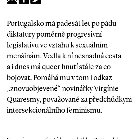
Portugalsko má padesát let po pádu
diktatury poměrně progresivní
legislativu ve vztahu k sexuálním
menšinám. Vedla k ní nesnadná cesta
a i dnes má queer hnutí stále za co
bojovat. Pomáhá mu v tom i odkaz
„znovuobjevené“ novinářky Virgínie
Quaresmy, považované za předchůdkyni
intersekcionálního feminismu.