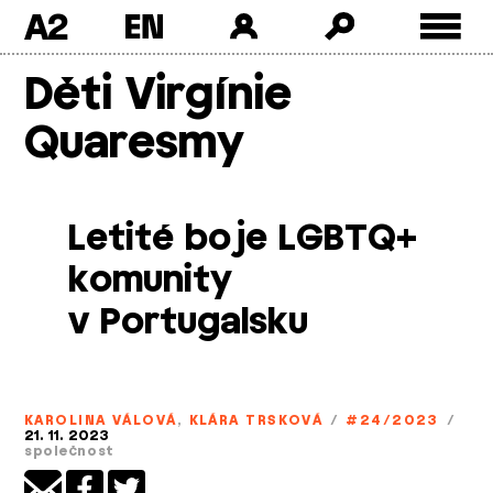
A2
Skip
Děti Virgínie
to
content
Quaresmy
Letité boje LGBTQ+
komunity
v Portugalsku
KAROLINA VÁLOVÁ
,
KLÁRA TRSKOVÁ
/
#24/2023
/
21. 11. 2023
společnost