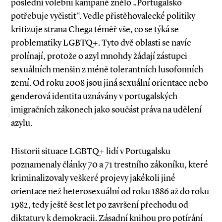
poslední volební kampaně znělo „Portugalsko
potřebuje vyčistit“. Vedle přistěhovalecké politiky
kritizuje strana Chega téměř vše, co se týká se
problematiky LGBTQ+. Tyto dvě oblasti se navíc
prolínají, protože o azyl mnohdy žádají zástupci
sexuálních menšin z méně tolerantních lusofonních
zemí. Od roku 2008 jsou jiná sexuál­­ní orientace nebo
genderová identita uznávány v portugalských
imigračních zákonech jako součást práva na udělení
azylu.
Historii situace LGBTQ+ lidí v Portugalsku
poznamenaly články 70 a 71 trestního zákoníku, které
kriminalizovaly veškeré projevy jakékoli jiné
orientace než heterosexuální od roku 1886 až do roku
1982, tedy ještě šest let po završení přechodu od
diktatury k demokracii. Zásadní knihou pro potírání