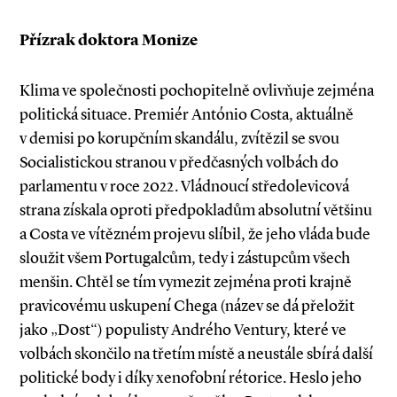
Přízrak doktora Monize
Klima ve společnosti pochopitelně ovlivňuje zejména
politická situace. Premiér António Costa, aktuálně
v demisi po korupčním skandálu, zvítězil se svou
Socialistickou stranou v předčasných volbách do
parlamentu v roce 2022. Vládnoucí středolevicová
strana získala oproti předpokladům absolutní většinu
a Costa ve vítězném projevu slíbil, že jeho vláda bude
sloužit všem Portugalcům, tedy i zástupcům všech
menšin. Chtěl se tím vymezit zejména proti krajně
pravicovému uskupení Chega (název se dá přeložit
jako „Dost“) populisty Andrého Ventury, které ve
volbách skončilo na třetím místě a neustále sbírá další
politické body i díky xenofobní rétorice. Heslo jeho