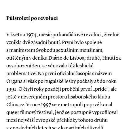
Půlstoletí po revoluci
V květnu 1974, měsíc po karafiátové revoluci, živelně
vznikla dvě zásadní hnutí. První bylo spojené
s manifestem Svobodu sexuálním menšinám,
otištěným v deníku Diário de Lisboa; druhé, Hnutí za
osvobození žen, se věnovalo též lesbické
problematice. Na první oficiální časopis s názvem
Organa si však portugalské lesby počkaly až do roku
1991. O čtyři roky později proběhl první „pride“, ale
ještě v neveřejném prostoru lisabonského klubu
Climacz. V roce 1997 se v metropoli poprvé konal
queer filmový festival, jenž se postupně vyprofiloval
mezi největší evropské přehlídky tohoto druhu
a v posledních letech se z kapacitních důvodů