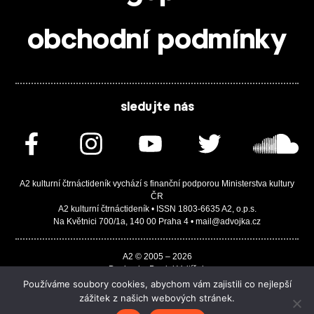
obchodní podmínky
sledujte nás
A2 kulturní čtrnáctideník vychází s finanční podporou Ministerstva kultury
ČR
A2 kulturní čtrnáctideník • ISSN 1803-6635 A2, o.p.s.
Na Květnici 700/1a, 140 00 Praha 4 • mail@advojka.cz
A2 © 2005 – 2026
Design by Daniel Vojtíšek
Built by JASA-IT & ChSoft
Používáme soubory cookies, abychom vám zajistili co nejlepší
zážitek z našich webových stránek.