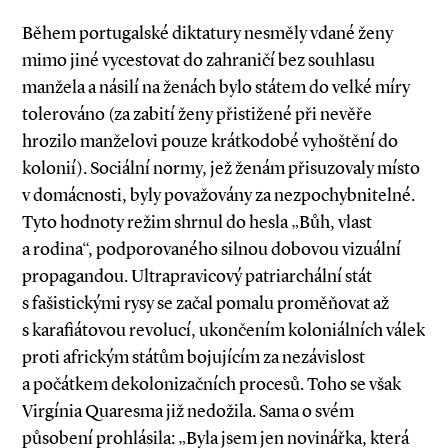
Během portugalské diktatury nesměly vdané ženy
mimo jiné vycestovat do zahraničí bez souhlasu
manžela a násilí na ženách bylo státem do velké míry
tolerováno (za zabití ženy přistižené při nevěře
hrozilo manželovi pouze krátkodobé vyhoštění do
kolonií). Sociální normy, jež ženám přisuzovaly místo
v domácnosti, byly považovány za nezpochybnitelné.
Tyto hodnoty režim shrnul do hesla „Bůh, vlast
a rodina“, podporovaného silnou dobovou vizuální
propagandou. Ultrapravicový patriarchální stát
s fašistickými rysy se začal pomalu proměňovat až
s karafiátovou revolucí, ukončením koloniálních válek
proti africkým státům bojujícím za nezávislost
a počátkem dekolonizačních procesů. Toho se však
Virgínia Quaresma již nedožila. Sama o svém
působení prohlásila: „Byla jsem jen novinářka, která