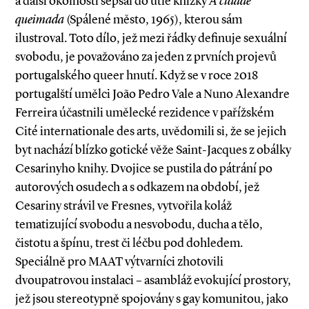
a další okolnosti sepsal do útlé knížky
A cidade
queimada
(Spálené město, 1965), kterou sám
ilustroval. Toto dílo, jež mezi řádky definuje sexuál­ní
svobodu, je považováno za jeden z prvních projevů
portugalského queer hnutí. Když se v roce 2018
portugalští umělci João Pedro Vale a Nuno Alexandre
Ferreira účastnili umělecké rezidence v pařížském
Cité internationale des arts, uvědomili si, že se jejich
byt nachází blízko gotické věže Saint­-Jacques z obálky
Cesarinyho knihy. Dvojice se pustila do pátrání po
autorových osudech a s odkazem na období, jež
Cesariny strávil ve Fresnes, vytvořila koláž
tematizující svobodu a nesvobodu, ducha a tělo,
čistotu a špínu, trest či léčbu pod dohledem.
Speciálně pro MAAT výtvarníci zhotovili
dvoupatrovou instalaci – asambláž evokující prostory,
jež jsou stereotypně spojovány s gay komunitou, jako