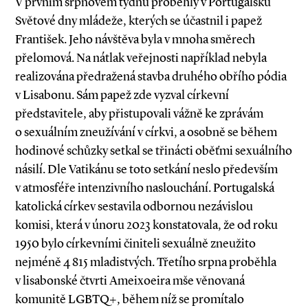
V prvním srpnovém týdnu proběhly v Portugalsku
Světové dny mládeže, kterých se účastnil i papež
František. Jeho návštěva byla v mnoha směrech
přelomová. Na nátlak veřejnosti například nebyla
realizována předražená stavba druhého obřího pódia
v Lisabonu. Sám papež zde vyzval církevní
představitele, aby přistupovali vážně ke zprávám
o sexuálním zneužívání v církvi, a osobně se během
hodinové schůzky setkal se třinácti oběťmi sexuálního
násilí. Dle Vatikánu se toto setkání neslo především
v atmosféře intenzivního naslouchání. Portugalská
katolická církev sestavila odbornou nezávislou
komisi, která v únoru 2023 konstatovala, že od roku
1950 bylo církevními činiteli sexuálně zneužito
nejméně 4 815 mladistvých. Třetího srpna proběhla
v lisabonské čtvrti Ameixoeira mše věnovaná
komunitě LGBTQ+, během níž se promítalo