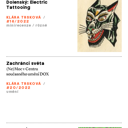
Dolenský: Electric
Tattooing
KLÁRA TRSKOVÁ
/
#16/2022
minirecenze
/
různé
Zachránci světa
(Ne)Moc v Centru
současného umění DOX
KLÁRA TRSKOVÁ
/
#20/2022
umění