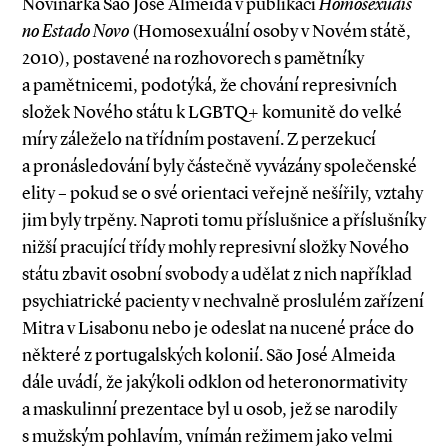
Novinářka São José Almeida v publikaci
Homosexuais
no Estado Novo
(Homosexuální osoby v Novém státě,
2010), postavené na rozhovorech s pamětníky
a pamětnicemi, podotýká, že chování represivních
složek Nového státu k LGBTQ+ komunitě do velké
míry záleželo na třídním postavení. Z perzekucí
a pronásledování byly částečně vyvázány společenské
elity – pokud se o své orientaci veřejně nešířily, vztahy
jim byly trpěny. Naproti tomu příslušnice a příslušníky
nižší pracující třídy mohly represivní složky Nového
státu zbavit osobní svobody a udělat z nich například
psychiatrické pacienty v nechvalně proslulém zařízení
Mitra v Lisabonu nebo je odeslat na nucené práce do
některé z portugalských kolonií. São José Almeida
dále uvádí, že jakýkoli odklon od heteronormativity
a maskulinní prezentace byl u osob, jež se narodily
s mužským pohlavím, vnímán režimem jako velmi