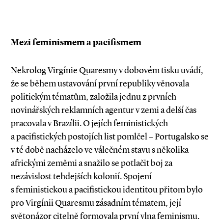
Mezi feminismem a pacifismem
Nekrolog Virgínie Quaresmy v dobovém tisku uvádí,
že se během ustavování první republiky věnovala
politickým tématům, založila jednu z prvních
novinářských reklamních agentur v zemi a delší čas
pracovala v Brazílii. O jejích feministických
a pacifistických postojích list pomlčel – Portugalsko se
v té době nacházelo ve válečném stavu s několika
africkými zeměmi a snažilo se potlačit boj za
nezávislost tehdejších kolonií. Spojení
s feministickou a pacifistickou identitou přitom bylo
pro Virgínii Quaresmu zásadním tématem, její
světoná­zor citelně formovala první vlna ­feminismu.