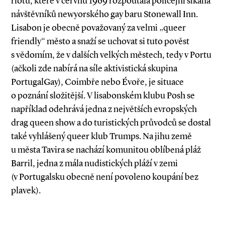
riotů, které v červnu 1969 rozpoutala policejní šikana
návštěvníků newyorského gay baru Stonewall Inn.
Lisabon je obecně považovaný za velmi „queer
friendly“ město a snaží se uchovat si tuto pověst
s vědomím, že v dalších velkých městech, tedy v Portu
(ačkoli zde nabírá na síle aktivistická skupina
PortugalGay), Coimbře nebo Évoře, je situace
o poznání složitější. V lisabonském klubu Posh se
například odehrává jedna z největších evropských
drag queen show a do turistických průvodců se dostal
také vyhlášený queer klub Trumps. Na jihu země
u města Tavira se nachází komunitou oblíbená pláž
Barril, jedna z mála nudistických pláží v zemi
(v Portugalsku obecně není povoleno koupání bez
plavek).