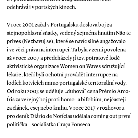
odehrává i v portských kinech.
V roce 2001 začal v Portugalsku doslova boj za
stejnopohlavní sňatky, vedený zejména hnutím Não te
prives (Nezbavuj se), které se navíc silně angažovalo
i ve věci práva na interrupci. Ta byla v zemi povolena
až v roce 2007 a předcházely jí tzv. potratové lodě
aktivistické organizace Women on Waves sdružující
lékaře, kteří byli ochotní provádět interrupce na
lodích kotvících mimo portugalské teritoriální vody.
Od roku 2003 se uděluje „duhová“ cena Prémio Arco­-
Íris za veřejný boj proti homo­- a bifobiím, nejčastěji
za článek, esej nebo knihu. V roce 2017 v rozhovoru
pro deník Diário de Notícias udělala coming out první
politička – socialistka Graça Fonseca.