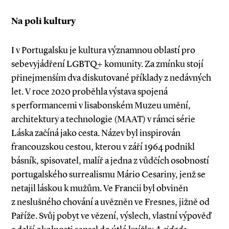
Na poli kultury
I v Portugalsku je kultura významnou oblastí pro
sebevyjádření LGBTQ+ komunity. Za zmínku stojí
přinejmenším dva diskutované příklady z nedávných
let. V roce 2020 proběhla výstava spojená
s performancemi v lisabonském Muzeu umění,
architektury a technologie (MAAT) v rámci série
Láska začíná jako cesta. Název byl inspirován
francouzskou cestou, kterou v září 1964 podnikl
básník, spisovatel, malíř a jedna z vůdčích osobností
portugalského surrealismu Mário Cesariny, jenž se
netajil láskou k mužům. Ve Francii byl obviněn
z neslušného chování a uvězněn ve Fresnes, jižně od
Paříže. Svůj pobyt ve vězení, výslech, vlastní výpověď