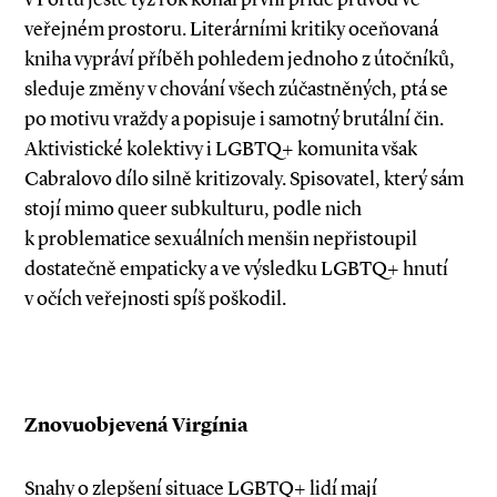
veřejném prostoru. Literárními kritiky oceňovaná
kniha vypráví příběh pohledem jednoho z útočníků,
sleduje změny v chování všech zúčastněných, ptá se
po motivu vraždy a popisuje i samotný brutální čin.
Aktivistické kolektivy i LGBTQ+ komunita však
Cabralovo dílo silně kritizovaly. Spisovatel, který sám
stojí mimo queer subkulturu, podle nich
k problematice sexuálních menšin nepřistoupil
dostatečně empaticky a ve výsledku LGBTQ+ hnutí
v očích veřejnosti spíš poškodil.
Znovuobjevená Virgínia
Snahy o zlepšení situace LGBTQ+ lidí mají