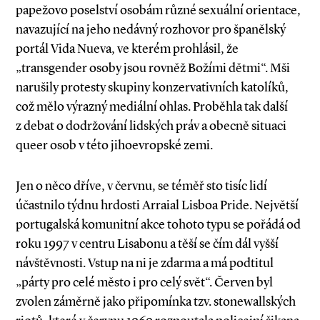
papežovo poselství osobám různé sexuální orientace,
navazující na jeho nedávný rozhovor pro španělský
portál Vida Nueva, ve kterém prohlásil, že
„transgender osoby jsou rovněž Božími dětmi“. Mši
narušily protesty skupiny konzervativních katolíků,
což mělo výrazný mediální ohlas. Proběhla tak další
z debat o dodržování lidských práv a obecně situaci
queer osob v této jihoevropské zemi.
Jen o něco dříve, v červnu, se téměř sto tisíc lidí
účastnilo týdnu hrdosti Arraial Lisboa Pride. Největší
portugalská komunitní akce tohoto typu se pořádá od
roku 1997 v centru Lisabonu a těší se čím dál vyšší
návštěvnosti. Vstup na ni je zdarma a má podtitul
„párty pro celé město i pro celý svět“. Červen byl
zvolen záměrně jako připomínka tzv. stonewallských