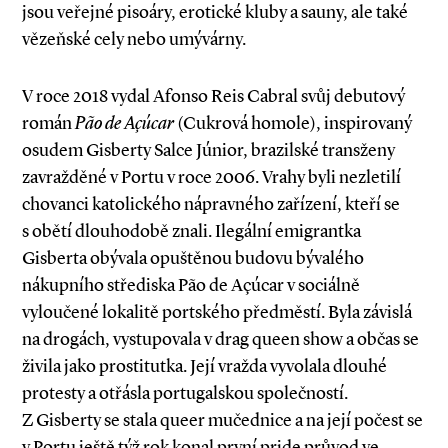
jsou veřejné pisoáry, erotické kluby a sauny, ale také
vězeňské cely nebo umývárny.
V roce 2018 vydal Afonso Reis Cabral svůj debutový
román
Pão de Açúcar
(Cukrová homole), inspirovaný
osudem Gisberty Salce Júnior, brazilské transženy
zavražděné v Portu v roce 2006. Vrahy byli nezletilí
chovanci katolického nápravného zařízení, kteří se
s obětí dlouhodobě znali. Ilegální emigrantka
Gisberta obývala opuštěnou budovu bývalého
nákupního střediska Pão de Açúcar v sociál­ně
vyloučené lokalitě portského předměstí. Byla závislá
na drogách, vystupovala v drag queen show a občas se
živila jako prostitutka. Její vražda vyvolala dlouhé
protesty a otřásla portugalskou společností.
Z Gisberty se stala queer mučednice a na její počest se
v Portu ještě týž rok konal první pride průvod ve