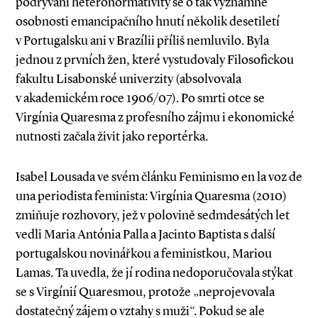
podrývání heteronormativity se o tak významné
osobnosti emancipačního hnutí několik desetiletí
v Portugalsku ani v Brazílii příliš nemluvilo. Byla
jednou z prvních žen, které vystudovaly Filosofickou
fakultu Lisabonské univerzity (absolvovala
v akademickém roce 1906/07). Po smrti otce se
Virgínia Quaresma z profesního zájmu i ekonomické
nutnosti začala živit jako reportérka.
Isabel Lousada ve svém článku Feminismo en la voz de
una periodista feminista: Virgínia Quaresma (2010)
zmiňuje rozhovory, jež v polovině sedmdesátých let
vedli Maria Antónia Palla a Jacinto Baptista s další
portugalskou novinářkou a feministkou, Mariou
Lamas. Ta uvedla, že jí rodina nedoporučovala stýkat
se s Virgínií Quaresmou, protože „neprojevovala
dostatečný zájem o vztahy s muži“. Pokud se ale