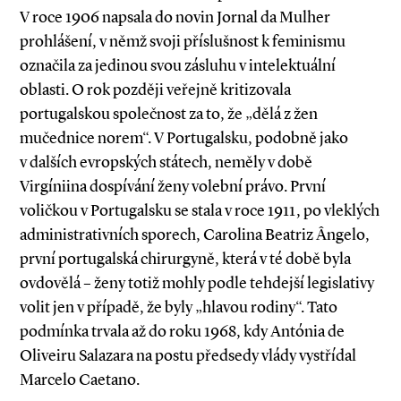
V roce 1906 napsala do novin Jornal da Mulher
prohlášení, v němž svoji příslušnost k feminismu
označila za jedinou svou zásluhu v intelektuální
oblasti. O rok později veřejně kritizovala
portugalskou společnost za to, že „dělá z žen
mučednice norem“. V Portugalsku, podobně jako
v dalších evropských státech, neměly v době
Virgíniina dospívání ženy volební právo. První
voličkou v Portugalsku se stala v roce 1911, po vleklých
administrativních sporech, Carolina Beatriz Ângelo,
první portugalská chirurgyně, která v té době byla
ovdovělá – ženy totiž mohly podle tehdejší legislativy
volit jen v případě, že byly „hlavou rodiny“. Tato
podmínka trvala až do roku 1968, kdy Antónia de
Oliveiru Salazara na postu předsedy vlády vystřídal
Marcelo Caetano.