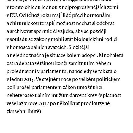
v tomto ohledu jednou z nejprogresivnějších zemí
v EU. Od téhož roku mají lidé před hormonální
a chirurgickou terapií možnost nechat si odebrat
a archivovat spermie či vajíčka, aby se později
v souladu se zákony mohli stát biologickými rodiči
v homosexuál­ních svazcích. Složitější
a nejednoznačná je situace kolem adopcí. Mnohaletá
ostrá debata většinou končí zamítnutím během
projednávání v parlamentu, naposledy se tak stalo
v lednu 2015. Ve stejném roce po velkém politickém
boji prošel parlamentem zákon umožňující
neheterosexuálním mužům darovat krev (v platnost
vešel až v roce 2017 po několikrát prodloužené
zkušební lhůtě).