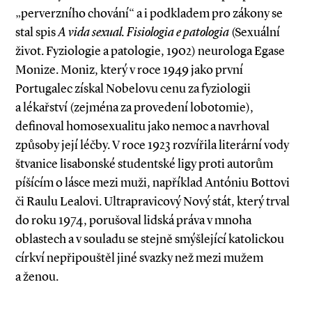
„perverzního chování“ a i podkladem pro zákony se
stal spis
A vida sexual. Fisiologia e patologia
(Sexuální
život. Fyziologie a patologie, 1902) neurologa Egase
Monize. Moniz, který v roce 1949 jako první
Portugalec získal Nobelovu cenu za fyziologii
a lékařství (zejména za provedení lobotomie),
definoval homosexualitu jako nemoc a navrhoval
způsoby její léčby. V roce 1923 rozvířila literární vody
štvanice lisabonské studentské ligy proti autorům
píšícím o lásce mezi muži, například Antóniu Bottovi
či Raulu Lealovi. Ultrapravicový Nový stát, který trval
do roku 1974, porušoval lidská práva v mnoha
oblastech a v souladu se stejně smýšlející katolickou
církví nepřipouštěl jiné svazky než mezi mužem
a ženou.