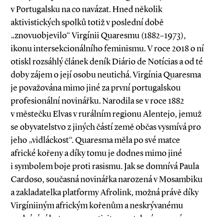
v Portugalsku na co navázat. Hned několik
aktivistických spolků totiž v poslední době
„znovuobjevilo“ Virgínii Quaresmu (1882–1973),
ikonu intersekcionálního feminismu. V ro­­ce 2018 o ní
otiskl rozsáhlý článek deník Diário de Notícias a od té
doby zájem o její osobu neutichá. Virgínia Quaresma
je považována mimo jiné za první portugalskou
profesionální novinářku. Narodila se v roce 1882
v městečku Elvas v rurálním regionu Alentejo, jemuž
se obyvatelstvo z jiných částí země občas vysmívá pro
jeho „vidláckost“. Quaresma měla po své matce
africké kořeny a díky tomu je dodnes mimo jiné
i symbolem boje proti rasismu. Jak se domnívá Paula
Cardoso, současná novinářka narozená v Mosambiku
a zakladatelka platformy Afrolink, možná právě díky
Virgíniiným africkým kořenům a neskrývanému