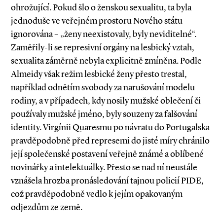
ohrožující. Pokud šlo o ženskou sexualitu, ta byla
jednoduše ve veřejném prostoru Nového státu
ignorována – „ženy neexistovaly, byly neviditelné“.
Zaměřily­-li se represivní orgány na lesbický vztah,
sexualita záměrně nebyla explicitně zmíněna. Podle
Almeidy však režim lesbické ženy přesto trestal,
například odnětím svobody za narušování modelu
rodiny, a v případech, kdy nosily mužské oblečení či
používaly mužské jméno, byly souzeny za falšování
identity. Virgínii Quaresmu po návratu do Portugalska
pravděpodobně před represemi do jisté míry chránilo
její společenské postavení veřejně známé a oblíbené
novinářky a intelektuálky. Přesto se nad ní ne­­ustále
vznášela hrozba pronásledování tajnou policií PIDE,
což pravděpodobně vedlo k jejím opakovaným
odjezdům ze země.