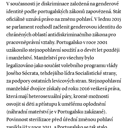
V současnosti je diskriminace založená na genderové
identitě podle portugalských zákonů zapovězená. Stát
oficiálně uznává právo na změnu pohlaví. V lednu 2015
se parlament rozhodl začlenit genderovou identitu do
chráněných oblastí antidiskriminačního zákona pro
pracovněprávní vztahy. Portugalsko v roce 2001
uzákonilo stejnopohlavní soužití a o devět let později
i manželství. Manželství pro všechny bylo
legalizováno jako součást volebního programu vlády
Josého Sócrata, tehdejšího lídra Socialistické strany,
za podpory ostatních levicových stran. Stejnopohlavní
manželské dvojice získaly od roku 2016 veškerá práva,
která mají heterosexuální páry, kromě možnosti
osvojit si děti a přístupu k umělému oplodnění
(náhradní mateřství je v Portugalsku zakázané).
Povinnost sterilizace před úřední změnou pohlaví
zanikla již v roce 2011, a Portugalsko se tak stalo