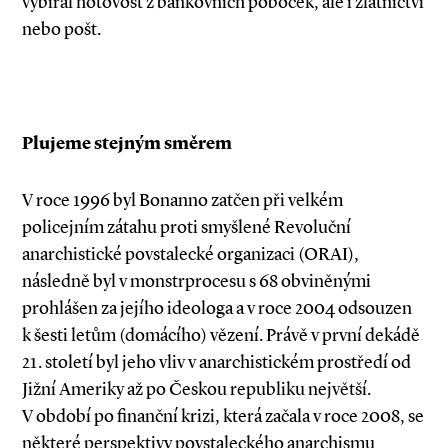
vybíral hotovost z bankovních poboček, ale i zlatnictví
nebo pošt.
Plujeme stejným směrem
V roce 1996 byl Bonanno zatčen při velkém
policejním zátahu proti smyšlené Revoluční
anarchistické povstalecké organizaci (ORAI),
následně byl v monstrprocesu s 68 obviněnými
prohlášen za jejího ideologa a v roce 2004 odsouzen
k šesti letům (domácího) vězení. Právě v první dekádě
21. století byl jeho vliv v anarchistickém prostředí od
Jižní Ameriky až po Českou republiku největší.
V období po finanční krizi, která začala v roce 2008, se
některé perspektivy povstaleckého anarchismu