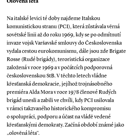
Olověná léta
Na italské levici té doby najdeme Italskou
komunistickou stranu (PCI), která zůstávala věrná
sovětské linii až do roku 1969, kdy se po odmítnutí
invaze vojsk Varšavské smlouvy do Československa
vydala cestou eurokomunismu, dále jsou zde Brigate
Rosse (Rudé brigády), teroristická organizace
založená v ro­­ce 1969 a v počátcích podporovná
československou StB. V těchto letech vládne
křesťanská demokracie, jejíhož trojnásobného
premiéra Alda Mora v roce 1978 členové Rudých
brigád unesli a zabili ve chvíli, kdy PCI usilovala
v rámci takzvaného historického kompromisu
o spolupráci, podporu a účast na vládě vedené
křesťanskými demokraty. Začíná období známé jako
„olověná léta“.