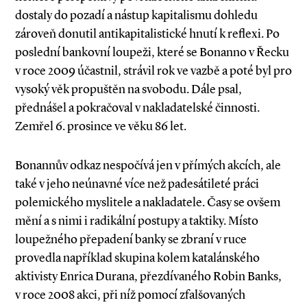
dostaly do pozadí a nástup kapitalismu dohledu
zároveň donutil antikapitalistické hnutí k reflexi. Po
poslední bankovní loupeži, které se Bonanno v Řecku
v roce 2009 účastnil, strávil rok ve vazbě a poté byl pro
vysoký věk propuštěn na svobodu. Dále psal,
přednášel a pokračoval v nakladatelské činnosti.
Zemřel 6. prosince ve věku 86 let.
Bonannův odkaz nespočívá jen v přímých akcích, ale
také v jeho neúnavné více než padesátileté práci
polemického myslitele a nakladatele. Časy se ovšem
mění a s nimi i radikální postupy a taktiky. Místo
loupežného přepadení banky se zbraní v ruce
provedla například skupina kolem katalánského
aktivisty Enrica Durana, přezdívaného Robin Banks,
v roce 2008 akci, při níž pomocí zfalšovaných