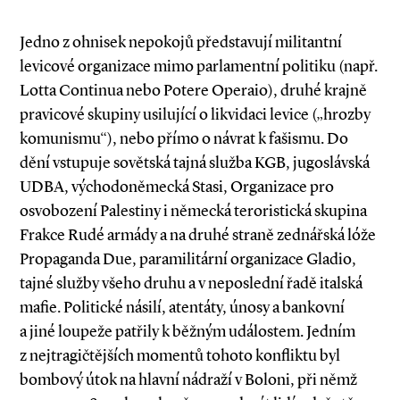
Jedno z ohnisek nepokojů představují militantní
levicové organizace mimo parlamentní politiku (např.
Lotta Continua nebo Potere Operaio), druhé krajně
pravicové skupiny usilující o likvidaci levice („hrozby
komunismu“), nebo přímo o návrat k fašismu. Do
dění vstupuje sovětská tajná služba KGB, jugoslávská
UDBA, východoněmecká Stasi, Organizace pro
osvobození Palestiny i německá teroristická skupina
Frakce Rudé armády a na druhé straně zednářská lóže
Propaganda Due, paramilitární organizace Gladio,
tajné služby všeho druhu a v neposlední řadě italská
mafie. Politické násilí, atentáty, únosy a bankovní
a jiné loupeže patřily k běžným událostem. Jedním
z nejtragičtějších momentů tohoto konfliktu byl
bombový útok na hlavní nádraží v Boloni, při němž