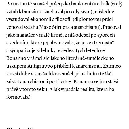
Po maturitě si našel práci jako bankovní úředník (vřelý
vztah k bankám si zachoval po celý život), následně
vystudoval ekonomii a filosofii (diplomovou práci
věnoval vztahu Maxe Stirnera a anarchismu). Pracoval
jako manažer v malé firmě, z níž odešel po sporech
s vedením, které jej obviňovalo, že je „extremista“
a sympatizuje s dělníky. V šedesátých letech se
Bonanno v rámci sicilského literárně­-uměleckého
uskupení Antigruppo přiblížil k anarchismu. Zatímco
v naší době a v našich končinách je nadmíru těžké
zůstat anarchistou i po třicítce, Bonanno se jím stává
právě v tomto věku. A jak vypadala realita, která ho
formovala?