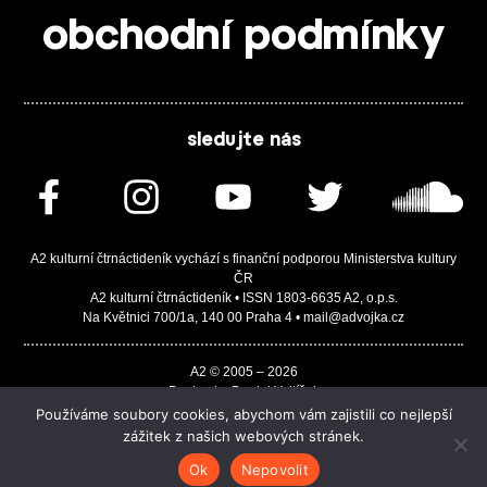
obchodní podmínky
sledujte nás
A2 kulturní čtrnáctideník vychází s finanční podporou Ministerstva kultury
ČR
A2 kulturní čtrnáctideník • ISSN 1803-6635 A2, o.p.s.
Na Květnici 700/1a, 140 00 Praha 4 • mail@advojka.cz
A2 © 2005 – 2026
Design by Daniel Vojtíšek
Built by JASA-IT & ChSoft
Používáme soubory cookies, abychom vám zajistili co nejlepší
zážitek z našich webových stránek.
Ok
Nepovolit