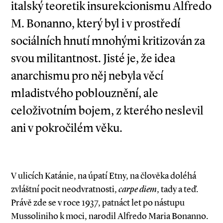
italský teoretik insurekcionismu Alfredo
M. Bonanno, který byl i v prostředí
sociálních hnutí mnohými kritizován za
svou militantnost. Jisté je, že idea
anarchismu pro něj nebyla věcí
mladistvého poblouznění, ale
celoživotním bojem, z kterého neslevil
ani v pokročilém věku.
V ulicích Katánie, na úpatí Etny, na člověka doléhá
zvláštní pocit neodvratnosti,
carpe diem
, tady a teď.
Právě zde se v roce 1937, patnáct let po nástupu
Mussoliniho k moci, narodil Alfredo Maria Bonanno.