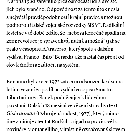
2. srpna 1980 zahynulo přes osmdesát lidí a dvě stě
jich bylo zraněno. Odpovědnost za tento útok nesla
s největší pravděpodobností krajní pravice s možnou
podporou italské vojenské rozvědky SISMI. Radikální
levici se v té době zdálo, že „nebesa konečně spadla na
zem: revoluce je spravedlivá, nutná a možná“ (jak se
psalo v časopisu A/traverso, který spolu s dalšími
vydával Franco „Bifo“ Berardi) a že nastal čas přejít od
slov k činům a zaútočit na systém.
Bonanno byl v roce 1972 zatčen a odsouzen ke dvěma
letům vězení za podíl na vydání časopisu Sinistra
Libertaria a za článek podněcující k lidovému
povstání. Dalších 18 měsíců ve vězení strávil za text
Gioia armata
(Ozbrojená radost, 1977), který mimo
jiné zmiňuje atentát Rudých brigád na pravicového
novináře Montanelliho, v italštině označovaný slovem