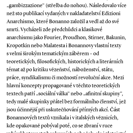
„gambizzazione“ (střelba do nohou). Následovalo více
než sto publikací vydaných v nakladatelství Edizioni
Anarchismo, které Bonanno založil a vedl až do své
smrti. Vycházeli zde předchůdci a klasikové
anarchismu jako Fourier, Proudhon, Stirner, Bakunin,
Kropotkin nebo Malatesta i Bonannovy vlastní texty
s velmi širokým tematickým záběrem – od
teoretických, filosofických, historických a literárních
témat až po kritiku vězeňství, náboženství, státu,
práce, syndikalismu či možností revoluční akce. Mezi
hlavní koncepty propagované v těchto teoretických
textech patří „sociální válka“ nebo „afinitní skupiny“,
tedy malé skupinky přátel bez formálního členství, jež
jsou účinnější při uskutečňování přímých akcí. Část
Bonannových textů vznikala i v italských věznicích,
kde opakovaně pobýval poté, co se zbraní v ruce