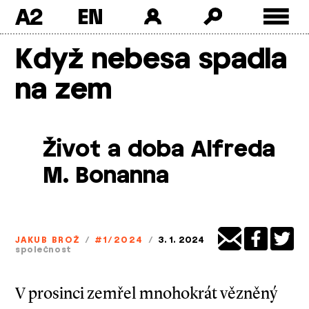
A2
Skip
Když nebesa spadla
to
content
na zem
Život a doba Alfreda
M. Bonanna
JAKUB BROŽ
/
#1/2024
/
3. 1. 2024
společnost
V prosinci zemřel mnohokrát vězněný