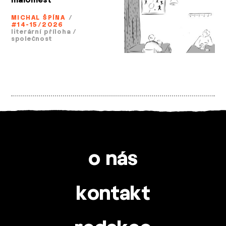
maloměst
MICHAL ŠPÍNA
/
#14-15/2026
literární příloha
/
společnost
o nás
kontakt