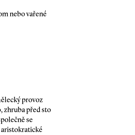
izom nebo vařené
umělecký provoz
, zhruba před sto
 společně se
 aristokratické