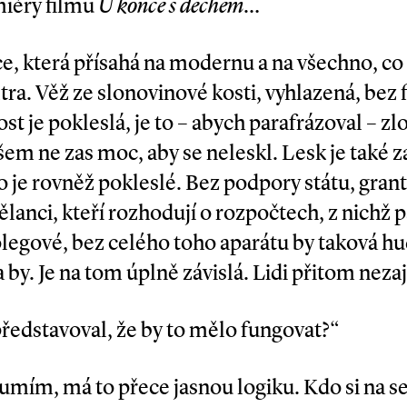
miéry filmu
U konce s dechem
…
která přísahá na mo­dernu a na všechno, co z
ltra. Věž ze slonovinové kosti, vyhlazená, bez 
ost je pokleslá, je to – abych parafrázoval – zl
šem ne zas moc, aby se neleskl. Lesk je také z
 je rovněž pokleslé. Bez podpory státu, grant
ělanci, kteří rozhodují o rozpočtech, z nichž p
ch kolegové, bez celého toho aparátu by taková 
 by. Je na tom úplně závislá. Lidi přitom neza
 představoval, že by to mělo fungovat?“
zumím, má to přece jasnou logiku. Kdo si na