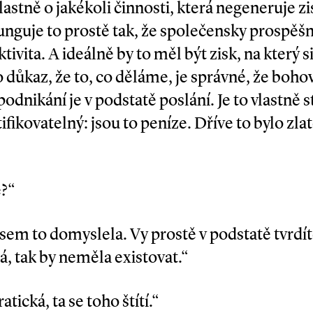
vlastně o jakékoli činnosti, která negeneruje z
unguje to prostě tak, že společensky prospěšná
tivita. A ideálně by to měl být zisk, na kter
ko důkaz, že to, co děláme, je správné, že boh
podnikání je v podstatě poslání. Je to vlastně 
ntifikovatelný: jsou to peníze. Dříve to bylo z
e?“
jsem to domyslela. Vy prostě v podstatě tvrdít
, tak by neměla existovat.“
tická, ta se toho štítí.“