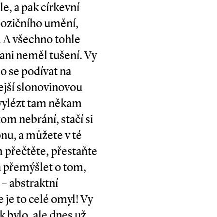
le, a pak církevní
pozičního umění,
e. A všechno tohle
 ani neměl tušení. Vy
o se podívat na
dejší slonovinovou
, vylézt tam někam
om nebrání, stačí si
onu, a můžete v té
m přečtěte, přestaňte
a přemýšlet o tom,
 – abstraktní
e je to celé omyl! Vy
k bylo, ale dnes už