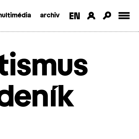
ultimédia
archiv
tismus
deník