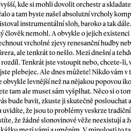
vyšší, kde si mohli dovolit orchestr a skladate
ačalo a tam byste našel absolutní vrcholy kom
xistoval instrumentální sloh, baroko a tak dál
ý člověk nemohl. A obvykle o jejich existenci
echnout vrcholné zjevy renesanční hudby neb
era, ale tenkrát to nešlo. Mezi dnešní a teh
 rozdíl. Tenkrát jste vstoupit nebo, chcete­-li
ste plebejec. Ale dnes můžete! Nikdo vám v t
 je obvykle levnější než na nějakou popovou ik
ete tam ale muset sám vyšplhat. Něco si o to
ás bude bavit, zkuste ji skutečně poslouchat 
a uvidíte, že jsou to problémy veskrze tradiční
títe, že žádné slonovinové věže neexistují a ž
řekážku mezi vámi a uměním. V minulosti to ta