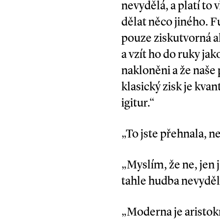
nevydělá, a platí to 
dělat něco jiného. F
pouze ziskutvorná ak
a vzít ho do ruky ja
nakloněni a že naše 
klasický zisk je kva
igitur.“
„To jste přehnala, n
„Myslím, že ne, jen 
tahle hudba nevydělá
„Moderna je aristokra