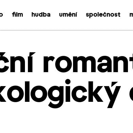
o
film
hudba
umění
společnost
m
ční roman
kologický 