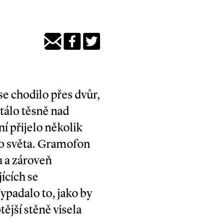
se chodilo přes dvůr,
tálo těsně nad
ní přijelo několik
ho světa. Gramofon
u a zároveň
ících se
ypadalo to, jako by
ější stěně visela