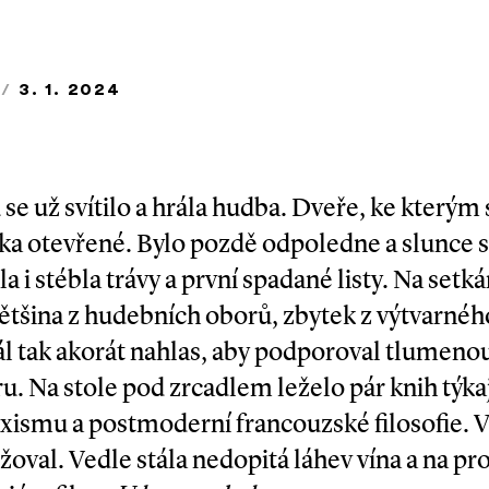
/
3. 1. 2024
e už svítilo a hrála hudba. Dveře, ke kterým 
ka otevřené. Bylo pozdě odpoledne a slunce s
 i stébla trávy a první spadané listy. Na setká
většina z hudebních oborů, zbytek z výtvarné
ál tak akorát nahlas, aby podporoval tlumeno
. Na stole pod zrcadlem leželo pár knih týkaj
xismu a postmoderní francouzské filosofie. V
oval. Vedle stála nedopitá láhev vína a na prot