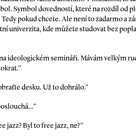
mbol. Symbol dovedností, které na rozdíl od p
 Tedy pokud chcete. Ale není to zadarmo a zá
tátní univerzita, kde můžete studovat bez popl
ko na ideologickém semináři. Mávám velkým 
okrat.“
obraťte desku. Už to dohrálo.“
eposlouchá…“
ee jazz? Byl to free jazz, ne?“