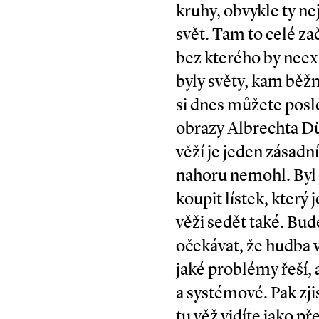
kruhy, obvykle ty nej
svět. Tam to celé z
bez kterého by ne­­e
byly světy, kam běžn
si dnes můžete posl
obrazy Albrechta Dür
věží je jeden zásadní
nahoru nemohl. Byl j
koupit lístek, který
věži sedět také. Bud
očekávat, že hudba v
jaké problémy řeší, 
a systémové. Pak zjis
tu věž vidíte jako p