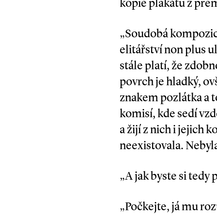
kopie plakátu z pre
„Soudobá kompozice, 
elitářství non plus u
stále platí, že zdobn
povrch je hladký, ov
znakem pozlátka a to
komisí, kde sedí vzd
a žijí z nich i jeji
neexistovala. Nebyla
„A jak byste si tedy
„Počkejte, já mu ro