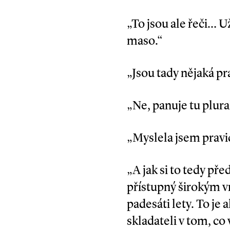
„To jsou ale řeči… 
maso.“
„Jsou tady nějaká pr
„Ne, panuje tu plural
„Myslela jsem pravi
„A jak si to tedy př
přístupný širokým vr
padesáti lety. To je
skladateli v tom, co