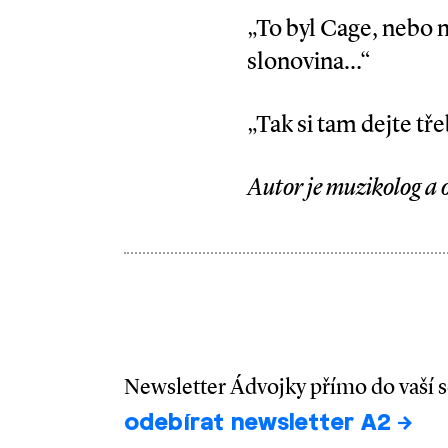
„To byl Cage, nebo ne
slonovina…“
„Tak si tam dejte tř
Autor je muzikolog a
Newsletter Ádvojky přímo do vaší 
odebírat newsletter A2