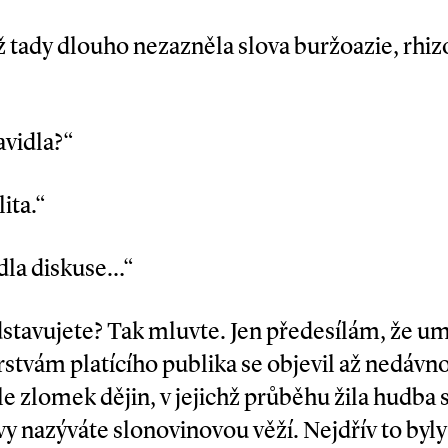
Už tady dlouho nezazněla slova buržoazie, rh
avidla?“
ita.“
dla diskuse…“
edstavujete? Tak mluvte. Jen předesílám, že 
stvám platícího publika se objevil až nedávno
 ale zlomek dějin, v jejichž průběhu žila hudba
 vy nazýváte slonovinovou věží. Nejdřív to byly