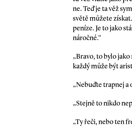
ne. Teď je ta věž sy
světě můžete získat.
peníze. Je to jako s
náročné.“
„Bravo, to bylo ja
každý může být arist
„Nebuďte trapnej a 
„Stejně to nikdo n
„Ty řeči, nebo ten fr