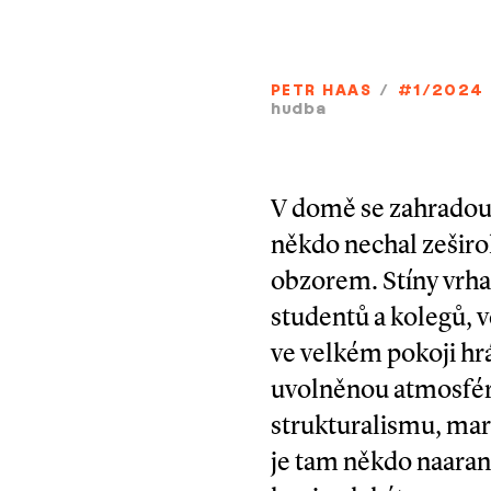
PETR HAAS
/
#1/2024
hudba
V domě se zahradou s
někdo nechal zeširo
obzorem. Stíny vrhala
studentů a kolegů, 
ve velkém pokoji hr
uvolněnou atmosféru
strukturalismu, mar
je tam někdo naaranž