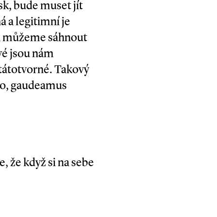
isk, bude muset jít
 a legitimní je
ý si můžeme sáhnout
ové jsou nám
státotvorné. Takový
lato, gaudeamus
e, že když si na sebe