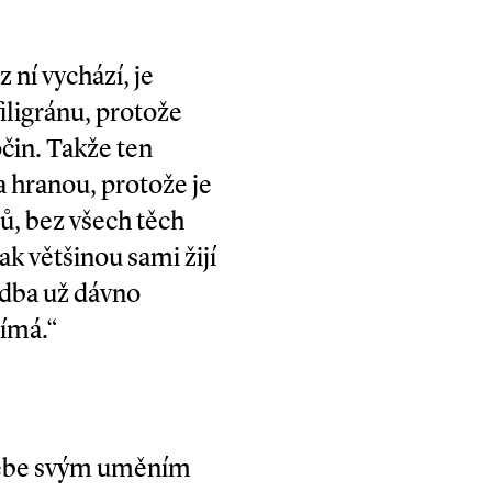
 ní vychází, je
filigránu, protože
očin. Takže ten
a hranou, protože je
ů, bez všech těch
ak většinou sami žijí
hudba už dávno
jímá.“
 sebe svým uměním