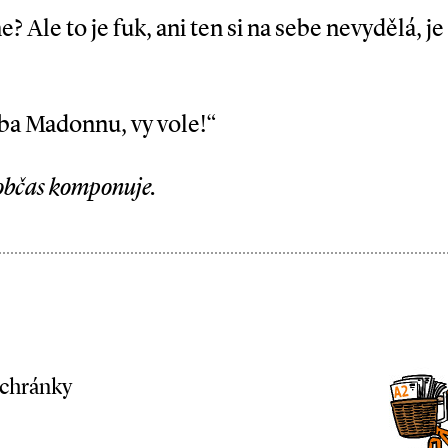
? Ale to je fuk, ani ten si na sebe nevydělá, j
eba Madonnu, vy vole!“
 občas komponuje.
schránky