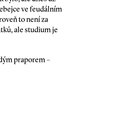
lebejce ve feudálním
roveň to není za
atků, ale studium je
rudým praporem –