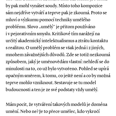
by pak mohl vynášet soudy. Místo toho kompozice
sám nejdříve vytváří a teprve pak je zkoumá. Proto se
mluví o výzkumu pomocí techniky umělého
problému. Slovo „umělý“ je přitom používáno
i v pejorativním smyslu. Kritikové tím narážejí na
určitý akademický intelektualismus a ztrátu kontaktu
s realitou. O umělý problém se však jedná i z jiných,
mnohem závažnějších důvodů. Zde se totiž nezkoumá
způsobem, jaký je uměnovědám vlastní: nehledí se do
minulosti na to, co už bylo vytvořeno. Pohled se upírá
opačným směrem, k tomu, co ještě není a co by možná
teprve mohlo vzniknout. Sestavuje se tu model
budoucnosti a ten je ze své podstaty vždy umělý.
Mám pocit, že vytváření takových modelů je doména
umění. Nebo ne? Je to přece umělec, kdo vykročí