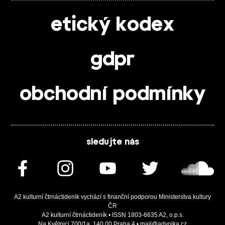
etický kodex
gdpr
obchodní podmínky
sledujte nás
A2 kulturní čtrnáctideník vychází s finanční podporou Ministerstva kultury
ČR
A2 kulturní čtrnáctideník • ISSN 1803-6635 A2, o.p.s.
Na Květnici 700/1a, 140 00 Praha 4 • mail@advojka.cz