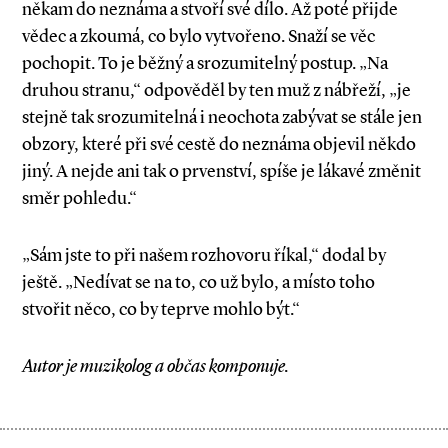
někam do neznáma a stvoří své dílo. Až poté přijde
vědec a zkoumá, co bylo vytvořeno. Snaží se věc
pochopit. To je běžný a srozumitelný postup. „Na
druhou stranu,“ odpověděl by ten muž z nábřeží, „je
stejně tak srozumitelná i neochota zabývat se stále jen
obzory, které při své cestě do neznáma objevil někdo
jiný. A nejde ani tak o prvenství, spíše je lákavé změnit
směr pohledu.“
„Sám jste to při našem rozhovoru říkal,“ dodal by
ještě. „Nedívat se na to, co už bylo, a místo toho
stvořit něco, co by teprve mohlo být.“
Autor je muzikolog a občas komponuje.