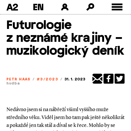
A2
Skip
Futurologie
to
content
z neznámé krajiny –
muzikologický deník
PETR HAAS
/
#3/2023
/
31. 1. 2023
hudba
Nedávno jsem si na nábřeží všiml vyššího muže
středního věku. Viděl jsem ho tam pak ještě několikrát
a pokaždé jen tak stál a díval se k řece. Mohlo by se