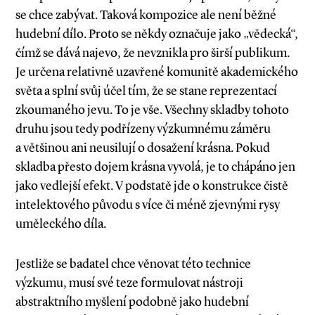
se chce zabývat. Taková kompozice ale není běžné
hudební dílo. Proto se někdy označuje jako „vědecká“,
čímž se dává najevo, že nevznikla pro širší publikum.
Je určena relativně uzavřené komunitě akademického
světa a splní svůj účel tím, že se stane reprezentací
zkoumaného jevu. To je vše. Všechny skladby tohoto
druhu jsou tedy podřízeny výzkumnému záměru
a většinou ani neusilují o dosažení krásna. Pokud
skladba přesto dojem krásna vyvolá, je to chápáno jen
jako vedlejší efekt. V podstatě jde o konstrukce čistě
intelektového původu s více či méně zjevnými rysy
uměleckého díla.
Jestliže se badatel chce věnovat této technice
výzkumu, musí své teze formulovat nástroji
abstraktního myšlení podobně jako hudební