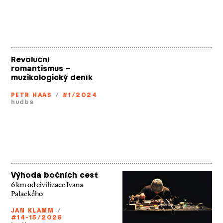
Revoluční
romantismus –
muzikologický deník
PETR HAAS
/
#1/2024
hudba
Výhoda bočních cest
6 km od civilizace Ivana
Palackého
JAN KLAMM
/
#14-15/2026