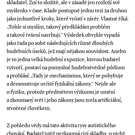
skladatel. Zní to složitě, ale v zásadě jen rozloží své
myšlenky v čase. Klade postupně jednu tezi za druhou
jako jednotlivé kroky, které vyústí v závěr. Vlastně říká:
„Tohle si myslím, takový předkládám problém
a takové řešení navrhuji.“ Výsledek obvykle vypadá
jako řada po sobě následujících různě dlouhých
hudebních úseků, jež mají nějakou souvislost. Anebo
je to jedna velká hudební expozice, kterou badatel
vytvoří, postaví na pomyslné hudebněvědné pódium
a prohlásí: „Tady je mechanismus, který se pohybuje
a demonstruje určité fyzikální zákony.“ Nejde ale
o fyziku, protože předmětem výzkumu je umění
a zkoumaný svět i jeho zákony jsou zcela artificiální,
stvořené člověkem.
Z pohledu vědy má tato aktivita rysy autistického
chování. Badatel totiž nezkoumá cizí skladby, o nichž