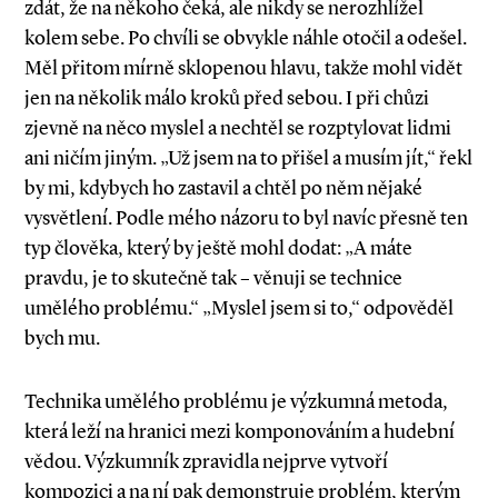
zdát, že na někoho čeká, ale nikdy se nerozhlížel
kolem sebe. Po chvíli se obvykle náhle otočil a odešel.
Měl přitom mírně sklopenou hlavu, takže mohl vidět
jen na několik málo kroků před sebou. I při chůzi
zjevně na něco myslel a nechtěl se rozptylovat lidmi
ani ničím jiným. „Už jsem na to přišel a musím jít,“ řekl
by mi, kdybych ho zastavil a chtěl po něm nějaké
vysvětlení. Podle mého názoru to byl navíc přesně ten
typ člověka, který by ještě mohl dodat: „A máte
pravdu, je to skutečně tak – věnuji se technice
umělého problému.“ „Myslel jsem si to,“ odpověděl
bych mu.
Technika umělého problému je výzkumná metoda,
která leží na hranici mezi komponováním a hudební
vědou. Výzkumník zpravidla nejprve vytvoří
kompozici a na ní pak demonstruje problém, kterým