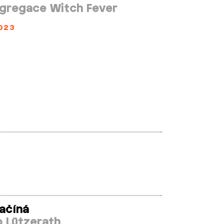
gregace Witch Fever
023
ačíná
o Lützerath