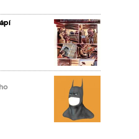
ápí
ho