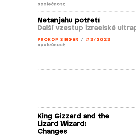
společnost
Netanjahu potřetí
Další vzestup izraelské ultra
PROKOP SINGER
/
#3/2023
společnost
King Gizzard and the
Lizard Wizard:
Changes