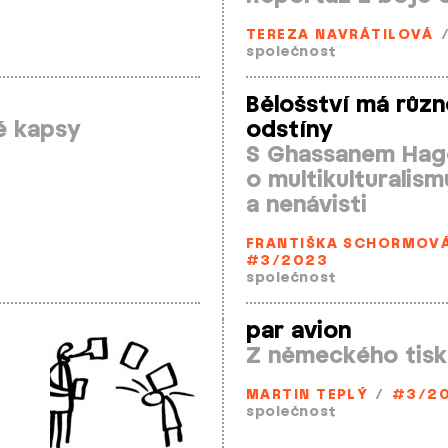
TEREZA NAVRÁTILOVÁ
společnost
Bělošství má různ
é kapsy
odstíny
S Ghassanem Ha
o multikulturalism
a nenávisti
FRANTIŠKA SCHORMOV
#3/2023
společnost
par avion
Z německého tisk
MARTIN TEPLÝ
/
#3/2
společnost