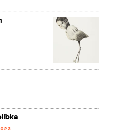
n
líbka
2023