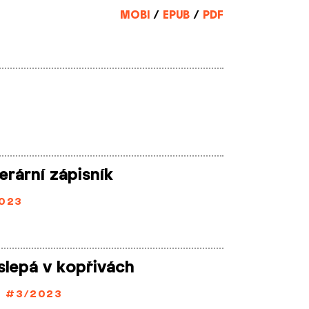
MOBI
/
EPUB
/
PDF
erární zápisník
023
slepá v kopřivách
/
#3/2023