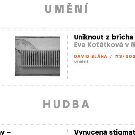
UMĚNÍ
Uniknout z břicha
Eva Koťátková v N
DAVID BLÁHA
/
#3/20
umění
HUDBA
ny –
Vynucená stigma