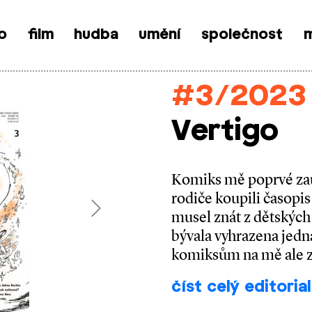
o
film
hudba
umění
společnost
m
#3/2023
Vertigo
Komiks mě poprvé zau
rodiče koupili časopi
musel znát z dětských
Next
bývala vyhrazena jedn
komiksům na mě ale z
číst celý editorial