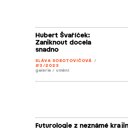
Hubert Švaříček:
Zaniknout docela
snadno
SLÁVA SOBOTOVIČOVÁ
/
#3/2023
galerie
/
umění
Futurologie z neznámé kraji