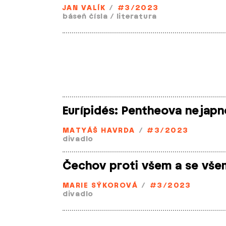
JAN VALÍK
/
#3/2023
báseň čísla
/
literatura
Eurípidés: Pentheova nejapn
MATYÁŠ HAVRDA
/
#3/2023
divadlo
Čechov proti všem a se vše
MARIE SÝKOROVÁ
/
#3/2023
divadlo