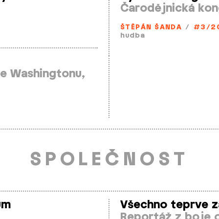
Čarodějnická kon
ŠTĚPÁN ŠANDA
/
#3/2
hudba
ve Washingtonu,
SPOLEČNOST
um
Všechno teprve z
Reportáž z boje 