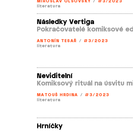
MIROSLAV OLŠOVSKÝ
/
#3/2023
literatura
Následky Vertiga
Pokračovatelé komiksové ed
ANTONÍN TESAŘ
/
#3/2023
literatura
Neviditelní
Komiksový rituál na úsvitu mi
MATOUŠ HRDINA
/
#3/2023
literatura
Hrníčky