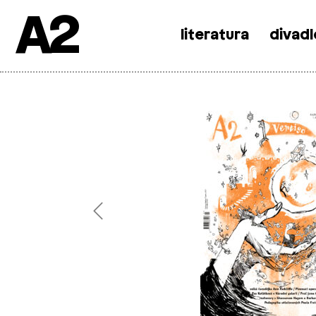
A2
literatura
divadl
Skip
to
content
Previous