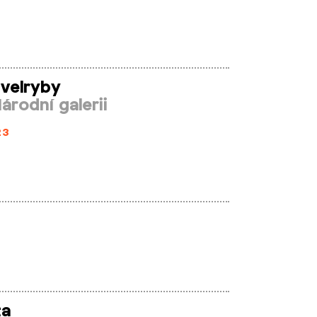
 velryby
árodní galerii
23
ta