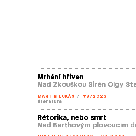
Mrhání hřiven
Nad Zkouškou Sirén Olgy St
MARTIN LUKÁŠ
/
#3/2023
literatura
Rétorika, nebo smrt
Nad Barthovým plovoucím d