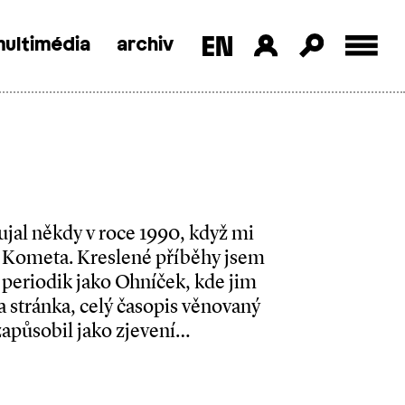
ultimédia
archiv
jal někdy v roce 1990, když mi
s Kometa. Kreslené příběhy jsem
 periodik jako Ohníček, kde jim
a stránka, celý časopis věnovaný
apůsobil jako zjevení…