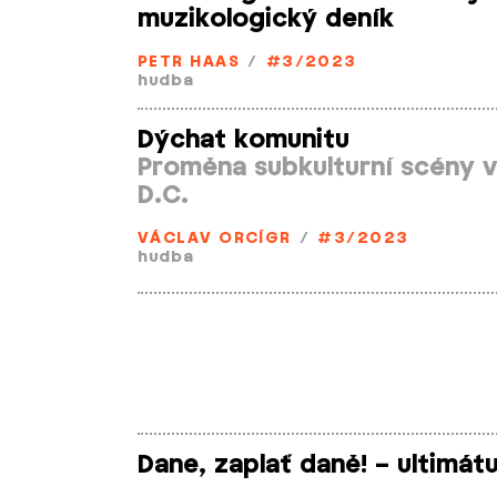
muzikologický deník
PETR HAAS
/
#3/2023
hudba
Dýchat komunitu
Proměna subkulturní scény 
D.C.
VÁCLAV ORCÍGR
/
#3/2023
hudba
Dane, zaplať daně! – ultimát