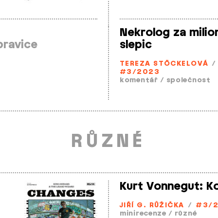
Nekrolog za milio
pravice
slepic
TEREZA STÖCKELOVÁ
/
#3/2023
komentář
/
společnost
RŮZNÉ
Kurt Vonnegut: Ko
JIŘÍ G. RŮŽIČKA
/
#3/
minirecenze
/
různé