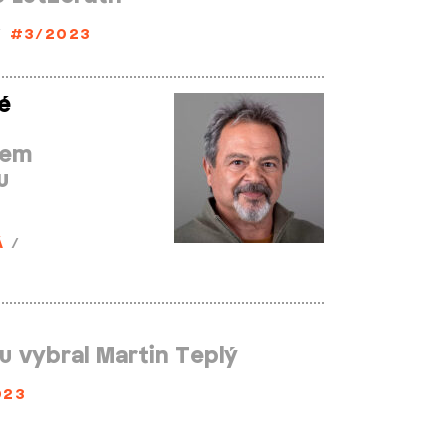
/
#3/2023
é
gem
u
Á
/
u vybral Martin Teplý
023