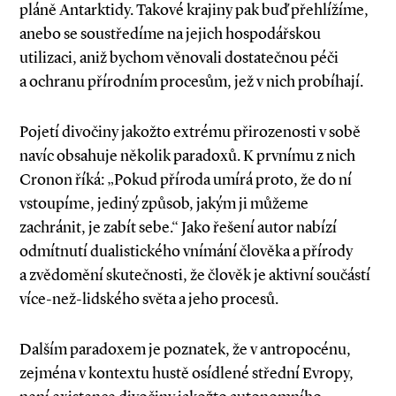
pláně Antarktidy. Takové krajiny pak buď přehlížíme,
anebo se soustředíme na jejich hospodářskou
utilizaci, aniž bychom věnovali dostatečnou péči
a ochranu přírodním procesům, jež v nich probíhají.
Pojetí divočiny jakožto extrému přirozenosti v sobě
navíc obsahuje několik paradoxů. K prvnímu z nich
Cronon říká: „Pokud příroda umírá proto, že do ní
vstoupíme, jediný způsob, jakým ji můžeme
zachránit, je zabít sebe.“ Jako řešení autor nabízí
odmítnutí dualistického vnímání člověka a přírody
a zvědomění skutečnosti, že člověk je aktivní součástí
více­-než­-lidského světa a jeho procesů.
Dalším paradoxem je poznatek, že v antropocénu,
zejména v kontextu hustě osídlené střední Evropy,