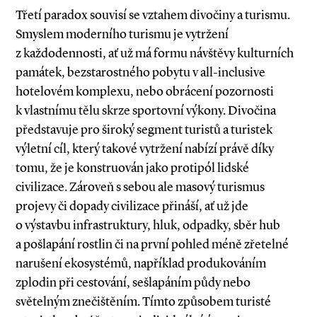
Třetí paradox souvisí se vztahem divočiny a turismu.
Smyslem moderního turismu je vytržení
z každodennosti, ať už má formu návštěvy kulturních
památek, bezstarostného pobytu v all­-inclusive
hotelovém komplexu, nebo obrácení pozornosti
k vlastnímu tělu skrze sportovní výkony. Divočina
představuje pro široký segment turistů a turistek
výletní cíl, který takové vytržení nabízí právě díky
tomu, že je konstruován jako protipól lidské
civilizace. Zároveň s sebou ale masový turismus
projevy či dopady civilizace přináší, ať už jde
o výstavbu infrastruktury, hluk, odpadky, sběr hub
a pošlapání rostlin či na první pohled méně zřetelné
narušení ekosystémů, například produkováním
zplodin při cestování, sešlapáním půdy nebo
světelným znečištěním. Tímto způsobem turisté