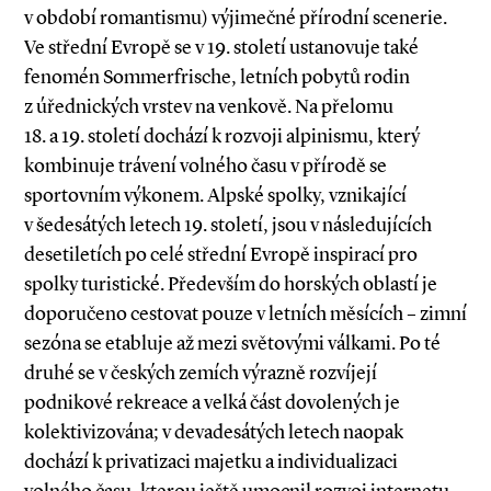
v období romantismu) výjimečné přírodní scenerie.
Ve střední Evropě se v 19. století ustanovuje také
fenomén Sommerfrische, letních pobytů rodin
z úřednických vrstev na venkově. Na přelomu
18. a 19. století dochází k rozvoji alpinismu, který
kombinuje trávení volného času v přírodě se
sportovním výkonem. Alpské spolky, vznikající
v šedesátých letech 19. století, jsou v následujících
desetiletích po celé střední Evropě inspirací pro
spolky turistické. Především do horských oblastí je
doporučeno cestovat pouze v letních měsících – zimní
sezóna se etabluje až mezi světovými válkami. Po té
druhé se v českých zemích výrazně rozvíjejí
podnikové rekreace a velká část dovolených je
kolektivizována; v devadesátých letech naopak
dochází k privatizaci majetku a individualizaci