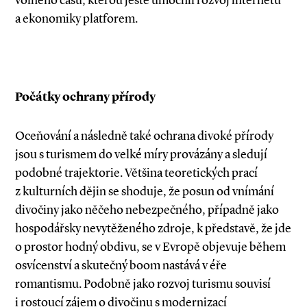
volného času, kterou ještě umocnil rozvoj internetu
a ekonomiky platforem.
Počátky ochrany přírody
Oceňování a následně také ochrana divoké přírody
jsou s turismem do velké míry provázány a sledují
podobné trajektorie. Většina teoretických prací
z kulturních dějin se shoduje, že posun od vnímání
divočiny jako něčeho nebezpečného, případně jako
hospodářsky nevytěženého zdroje, k představě, že jde
o prostor hodný obdivu, se v Evropě objevuje během
osvícenství a skutečný boom nastává v éře
romantismu. Podobně jako rozvoj turismu souvisí
i rostoucí zájem o divočinu s modernizací