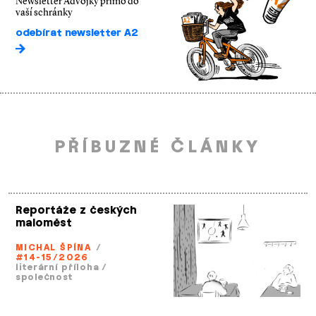
Newsletter Ádvojky přímo do
vaší schránky
odebírat newsletter A2
PŘÍBUZNÉ ČLÁNKY
Reportáže z českých
maloměst
MICHAL ŠPÍNA
/
#14-15/2026
literární příloha
/
společnost