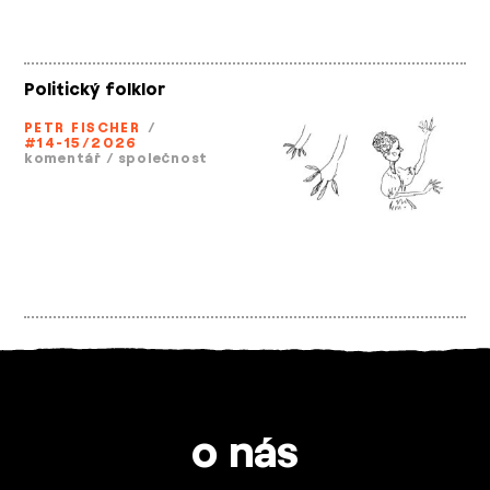
Politický folklor
PETR FISCHER
/
#14-15/2026
komentář
/
společnost
o nás