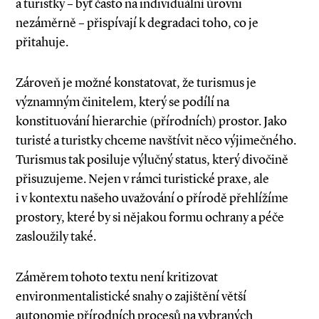
a turistky – byť často na individuální úrovni
nezáměrně – přispívají k degradaci toho, co je
přitahuje.
Zároveň je možné konstatovat, že turismus je
významným činitelem, který se podílí na
konstituování hierarchie (přírodních) prostor. Jako
turisté a turistky chceme navštívit něco výjimečného.
Turismus tak posiluje výlučný status, který divočině
přisuzujeme. Nejen v rámci turistické praxe, ale
i v kontextu našeho uvažování o přírodě přehlížíme
prostory, které by si nějakou formu ochrany a péče
zasloužily také.
Záměrem tohoto textu není kritizovat
environmentalistické snahy o zajištění větší
autonomie přírodních procesů na vybraných