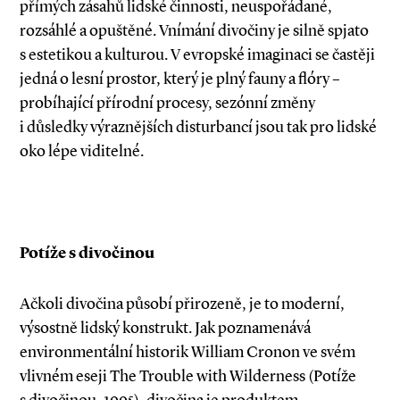
přímých zásahů lidské činnosti, neuspořádané,
rozsáhlé a opuštěné. Vnímání divočiny je silně spjato
s estetikou a kulturou. V evropské imaginaci se častěji
jedná o lesní prostor, který je plný fauny a flóry –
probíhající přírodní procesy, sezónní změny
i důsledky výraznějších disturbancí jsou tak pro lidské
oko lépe viditelné.
Potíže s divočinou
Ačkoli divočina působí přirozeně, je to moderní,
výsostně lidský konstrukt. Jak poznamenává
environmentální historik William Cronon ve svém
vlivném eseji The Trouble with Wilderness (Potíže