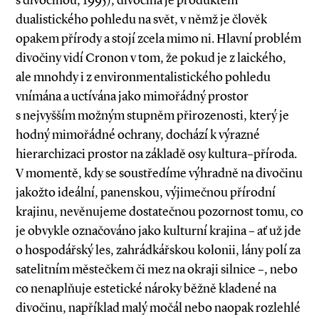
s divočinou, 1995), divočina je produktem
dualistického pohledu na svět, v němž je člověk
opakem přírody a stojí zcela mimo ni. Hlavní problém
divočiny vidí Cronon v tom, že pokud je z laického,
ale mnohdy i z environmentalistického pohledu
vnímána a uctívána jako mimořádný prostor
s nejvyšším možným stupněm přirozenosti, který je
hodný mimořádné ochrany, dochází k výrazné
hierarchizaci prostor na základě osy kultura–příroda.
V momentě, kdy se soustředíme výhradně na divočinu
jakožto ideální, panenskou, výjimečnou přírodní
krajinu, nevěnujeme dostatečnou pozornost tomu, co
je obvykle označováno jako kulturní krajina – ať už jde
o hospodářský les, zahrádkářskou kolonii, lány polí za
satelitním městečkem či mez na okraji silnice –, nebo
co nenaplňuje estetické nároky běžně kladené na
divočinu, například malý močál nebo naopak rozlehlé