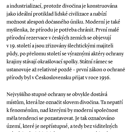
a industrializací, protože divočina je konstruována
jako ideální protiklad lidské civilizace a nabízí
možnost alespoň dočasného úniku. Moderní je také
myšlenka, že přírodu je potřeba chránit. První malé
přírodní rezervace v českých zemích se objevují
v 19. století a jsou zřizovány šlechtickými majiteli
půdy, po přelomu století se výraznými aktéry ochrany
krajiny stávají okrašlovací spolky. Státní rámec se
ustanovuje až relativně pozdě – první zákon o ochraně
přírody byl v Československu přijat v roce 1956.
Nejvyššího stupně ochrany se obvykle dostává
místům, která lze označit slovem divočina. Ta nepatří
k fenoménům, nad kterými by moderní společnost
měla tendenci se pozastavovat. Je tak označováno
území, které je nepřístupné, a tedy bez viditelných