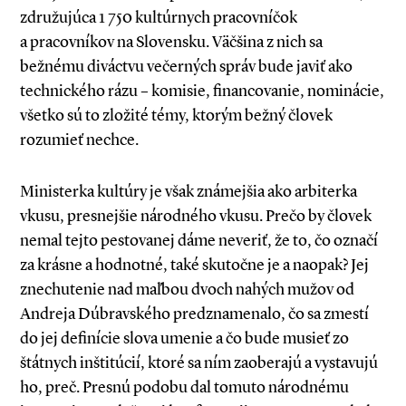
združujúca 1 750 kultúrnych pracovníčok
a pracovníkov na Slovensku. Väčšina z nich sa
bežnému diváctvu večerných správ bude javiť ako
technického rázu – komisie, financovanie, nominácie,
všetko sú to zložité témy, ktorým bežný človek
rozumieť nechce.
Ministerka kultúry je však známejšia ako arbiterka
vkusu, presnejšie národného vkusu. Prečo by človek
nemal tejto pestovanej dáme neveriť, že to, čo označí
za krásne a hodnotné, také skutočne je a naopak? Jej
znechutenie nad maľbou dvoch nahých mužov od
Andreja Dúbravského predznamenalo, čo sa zmestí
do jej definície slova umenie a čo bude musieť zo
štátnych inštitúcií, ktoré sa ním zaoberajú a vystavujú
ho, preč. Presnú podobu dal tomuto národnému