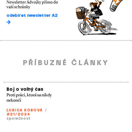
Newsletter Ádvojky přímo do
vaší schránky
odebírat newsletter A2
PŘÍBUZNÉ ČLÁNKY
Boj o voľný čas
Proti práci, ktorá sa nikdy
nekončí
ĽUBICA KOBOVÁ
/
#21/2024
společnost