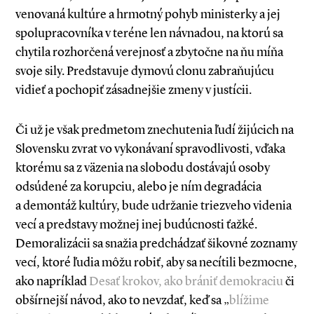
venovaná kultúre a hrmotný pohyb ministerky a jej
spolupracovníka v teréne len návnadou, na ktorú sa
chytila rozhorčená verejnosť a zbytočne na ňu míňa
svoje sily. Predstavuje dymovú clonu zabraňujúcu
vidieť a pochopiť zásadnejšie zmeny v justícii.
Či už je však predmetom znechutenia ľudí žijúcich na
Slovensku zvrat vo vykonávaní spravodlivosti, vďaka
ktorému sa z väzenia na slobodu dostávajú osoby
odsúdené za korupciu, alebo je ním degradácia
a demontáž kultúry, bude udržanie triezveho videnia
vecí a predstavy možnej inej budúcnosti ťažké.
Demoralizácii sa snažia predchádzať šikovné zoznamy
vecí, ktoré ľudia môžu robiť, aby sa necítili bezmocne,
ako napríklad
Desať krokov, ako brániť demokraciu
či
obšírnejší návod, ako to nevzdať, keď sa „
blížime