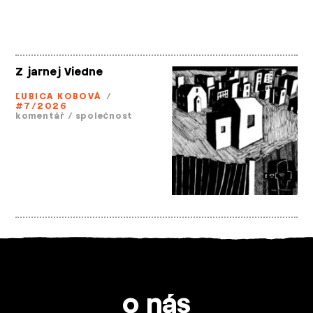
Z jarnej Viedne
ĽUBICA KOBOVÁ
/
#7/2026
komentář
/
společnost
o nás