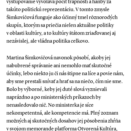
vystupovanie vyvoláva pocit trápnosti a hanby za
takúto politickú reprezentáciu. V tomto zmysle
Šimkovičová funguje ako účinný tmel rôznorodých
skupín, ktorým sa priečia nielen aktuálne politiky
v oblasti kultúry, a to kultúry štátom zriaďovanej aj
nezávislej, ale vládna politika celkovo.
Martina Šimkovičová navonok pôsobí, akoby jej
nabubrené správanie ani nemohlo mať skutočné
účinky, lebo niekto ju či nás štipne na líce a povie nám,
aby sme prestali snívať a hrať sa na niečo, čím nie sme.
Bolo by výborné, keby jej duté slová vyznievali
naprázdno a po ministerských príkazoch by
nenasledovalo nič. No ministerka je síce
nekompetentná, ale kompetencie má. Plný zoznam
možných aj skutočných dosahov jej pôsobenia zhŕňa
v svojom memorande platforma Otvorená Kultúra,