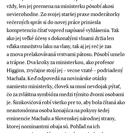
vždy, len jej premena na ministerku pôsobí akosi
nevierohodne. Zo svojej staršej praxe moderátorky
večerných správ si do novej práce priniesla
kompetenciu čítať vopred napísané vyhlásenia. Tak
ako jej veľké účesy s dokonalými vlnami držia len
vďaka množstvu laku na vlasy, tak aj jej reč je zas
a znova prelakovávaná vrstvami pátosu. Pôsobí umelo
a trápne. Dva kroky za ministerkou, ako profesor
Higgins, zvyčajne stojí jej – vecne vzaté – podriadený
Machala. Keď odpovedá na novinárske otázky
namiesto ministerky, človek sa musí nevdojak pýtať,
čo za zvláštna symbióza medzi týmito dvomi osobami
je. Šimkovičová robí všetko pre to, aby bola čítaná ako
neautonómna osoba konajúca na pokyny šedej
eminencie Machalu a Slovenskej národnej strany,
ktorej nominantmi obaja sú. Pohľad na ich