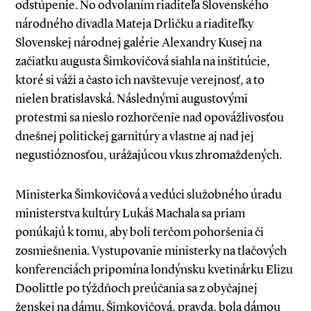
odstúpenie. No odvolaním riaditeľa Slovenského
národného divadla Mateja Drličku a riaditeľky
Slovenskej národnej galérie Alexandry Kusej na
začiatku augusta Šimkovičová siahla na inštitúcie,
ktoré si váži a často ich navštevuje verejnosť, a to
nielen bratislavská. Následnými augustovými
protestmi sa nieslo rozhorčenie nad opovážlivosťou
dnešnej politickej garnitúry a vlastne aj nad jej
negustióznosťou, urážajúcou vkus zhromaždených.
Ministerka Šimkovičová a vedúci služobného úradu
ministerstva kultúry Lukáš Machala sa priam
ponúkajú k tomu, aby boli terčom pohoršenia či
zosmiešnenia. Vystupovanie ministerky na tlačových
konferenciách pripomína londýnsku kvetinárku Elizu
Doolittle po týždňoch preúčania sa z obyčajnej
ženskej na dámu. Šimkovičová, pravda, bola dámou