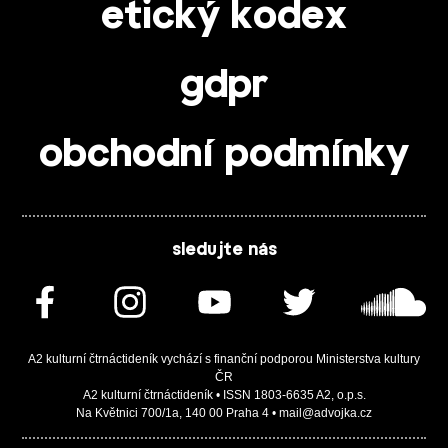
etický kodex
gdpr
obchodní podmínky
sledujte nás
A2 kulturní čtrnáctideník vychází s finanční podporou Ministerstva kultury
ČR
A2 kulturní čtrnáctideník • ISSN 1803-6635 A2, o.p.s.
Na Květnici 700/1a, 140 00 Praha 4 • mail@advojka.cz