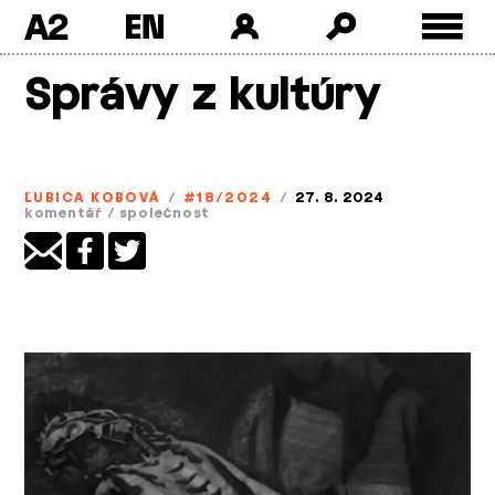
A2
Skip
Správy z kultúry
to
content
ĽUBICA KOBOVÁ
/
#18/2024
/
27. 8. 2024
komentář
/
společnost