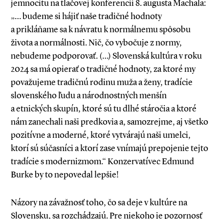
jemnocitu na tlačovej konferencii 8. augusta Machala:
„… budeme si hájiť naše tradičné hodnoty
a prikláňame sa k návratu k normálnemu spôsobu
života a normálnosti. Nič, čo vybočuje z normy,
nebudeme podporovať. (…) Slovenská kultúra v roku
2024 sa má opierať o tradičné hodnoty, za ktoré my
považujeme tradičnú rodinu muža a ženy, tradície
slovenského ľudu a národnostných menšín
a etnických skupín, ktoré sú tu dlhé stáročia a ktoré
nám zanechali naši predkovia a, samozrejme, aj všetko
pozitívne a moderné, ktoré vytvárajú naši umelci,
ktorí sú súčasníci a ktorí zase vnímajú prepojenie tejto
tradície s modernizmom.“ Konzervatívec Edmund
Burke by to nepovedal lepšie!
Názory na závažnosť toho, čo sa deje v kultúre na
Slovensku, sa rozchádzajú. Pre niekoho je pozornosť