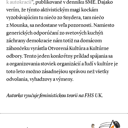
k autokracii
“, publikované v denníku SME. Dajako
verím, že týmto aktivistickým magi kockám
vyzobávajúcim tu niečo zo Snydera, tam niečo
z Mounka, sa nedostane veľa pozornosti. Namiesto
generických odporúčaní zo svetových kuchýň
záchrany demokracie nám totiž na domácom
záhončeku vyrástla Otvorená Kultúra a Kultúrne
odbory. Tento jeden konkrétny príklad spájania sa
a organizovania stoviek organizácií a ľudí v kultúre je
toto leto možno zásadnejšou správou než všetky
odvolania, vyhadzovy a výmeny.
Autorka vyučuje feministickou teorii na FHS UK.