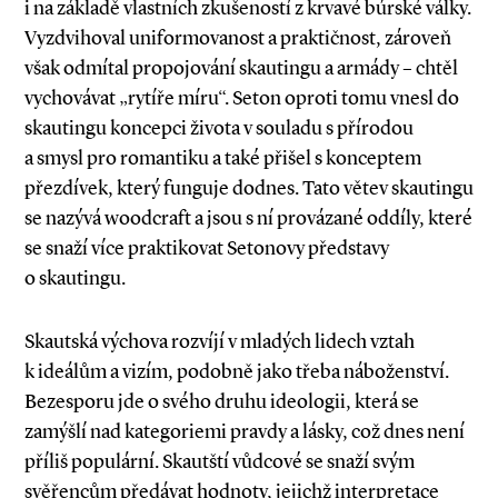
i na základě vlastních zkušeností z krvavé búrské války.
Vyzdvihoval uniformovanost a praktičnost, zároveň
však odmítal propojování skautingu a armády – chtěl
vychovávat „rytíře míru“. Seton oproti tomu vnesl do
skautingu koncepci života v souladu s přírodou
a smysl pro romantiku a také přišel s konceptem
přezdívek, který funguje dodnes. Tato větev skautingu
se nazývá woodcraft a jsou s ní provázané oddíly, které
se snaží více praktikovat Setonovy představy
o skautingu.
Skautská výchova rozvíjí v mladých lidech vztah
k ideálům a vizím, podobně jako třeba náboženství.
Bezesporu jde o svého druhu ideologii, která se
zamýšlí nad kategoriemi pravdy a lásky, což dnes není
příliš populární. Skautští vůdcové se snaží svým
svěřencům předávat hodnoty, jejichž interpretace