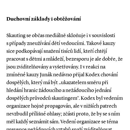
Duchovní základy i obtěžování
Skauting se občas mediálně skloňuje i v souvislosti
s případy zneužívání dětí vedoucími. Takové kauzy
sice podkopávají snažení tisíců lidí, kteří chtějí
pracovat s dětmi a mládeží, bezesporu je ale dobře, že
jsou zviditelňovány a vyšetřovány. I v reakci na
zmíněné kauzy Junák nedávno přijal Kodex chování
dospělých, který má být „ukazatelem směru při
hledání hranic žádoucího a nežádoucího jednání
dospělých průvodců skautingem“. Kodex byl vedením
organizace hojně propagován, ale v nižších patrech
nevzbudil přílišné ohlasy; zčásti proto, že by se s ním
měl každý seznámit sám. Vedení organizace se téma
prevence nežádoucích vztahů snaží zviditelňovat