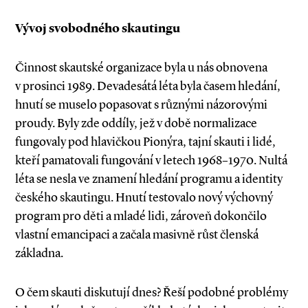
Vývoj svobodného skautingu
Činnost skautské organizace byla u nás obnovena
v prosinci 1989. Devadesátá léta byla časem hledání,
hnutí se muselo popasovat s různými názorovými
proudy. Byly zde oddíly, jež v době normalizace
fungovaly pod hlavičkou Pionýra, tajní skauti i lidé,
kteří pamatovali fungování v letech 1968–1970. Nultá
léta se nesla ve znamení hledání programu a identity
českého skautingu. Hnutí testovalo nový výchovný
program pro děti a mladé lidi, zároveň dokončilo
vlastní emancipaci a začala masivně růst členská
základna.
O čem skauti diskutují dnes? Řeší podobné problémy