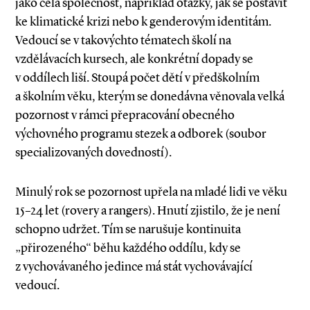
jako celá společnost, například otázky, jak se postavit
ke klimatické krizi nebo k genderovým identitám.
Vedoucí se v takovýchto tématech školí na
vzdělávacích kursech, ale konkrétní dopady se
v oddílech liší. Stoupá počet dětí v předškolním
a školním věku, kterým se donedávna věnovala velká
pozornost v rámci přepracování obecného
výchovného programu stezek a odborek (soubor
specializovaných dovedností).
Minulý rok se pozornost upřela na mladé lidi ve věku
15–24 let (rovery a rangers). Hnutí zjistilo, že je není
schopno udržet. Tím se narušuje kontinuita
„přirozeného“ běhu každého oddílu, kdy se
z vychovávaného je­dince má stát vychovávající
vedoucí.