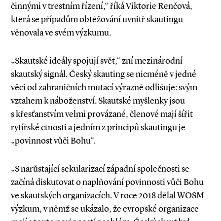
činnými v trestním řízení,“ říká Viktorie Renčová,
která se případům obtěžování uvnitř skautingu
věnovala ve svém výzkumu.
„Skautské ideály spojují svět,“ zní mezinárodní
skautský signál. Český skauting se nicméně v jedné
věci od zahraničních mutací výrazně odlišuje: svým
vztahem k náboženství. Skautské myšlenky jsou
s křesťanstvím velmi provázané, členové mají šířit
rytířské ctnosti a jedním z principů skautingu je
„povinnost vůči Bohu“.
„S narůstající sekularizací západní společnosti se
začíná diskutovat o naplňování povinnosti vůči Bohu
ve skautských organizacích. V roce 2018 dělal WOSM
výzkum, v němž se ukázalo, že evropské organizace