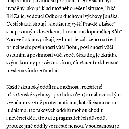
mají s touto povinností problém. Český skaut byl
uváděný jako příklad možného řešení situace,“ říká
Jiří Zajíc, vedoucí Odboru duchovní výchovy Junáka.
Čeští skauti slibují „sloužit nejvyšší Pravdě a Lásce“
s nepovinným dovětkem „k tomu mi dopomáhej Bůh“.
Zároveň stanovy říkají, že hnutí je založeno na třech
principech: povinnosti vůči Bohu, povinnosti vůči
ostatním a povinnosti vůči sobě. Skauting je zkrátka
svými kořeny provázán s vírou, čímž není exkluzivně
myšlena víra křesťanská.
Každý skautský oddíl má možnost „rozšířené
náboženské výchovy“ pro lidi s různým náboženským
vyznáním včetně protestantismu, katolicismu nebo
judaismu. Do takových oddílů mohou chodit
i nevěřící děti, třeba i z pragmatických důvodů,
protože jiné oddíly ve městě nejsou. V současnosti je