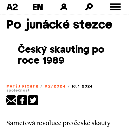
A2
Skip
Po junácké stezce
to
content
Český skauting po
roce 1989
MATĚJ RICHTR
/
#2/2024
/
16. 1. 2024
společnost
Sametová revoluce pro české skauty