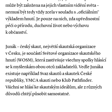
může být založena na jejich vlastním vidění světa –
nemusí být tedy vždy zcela v souladu s „oficiál­ním“
výkladem hnutí. Je pouze na nich, zda upřednostní
péči o přírodu, duchovní život nebo výchovu
k občanství.
Junák – český skaut, největší skautská organizace
v Česku, je součástí Světové organizace skautského
hnutí (WOSM), která zastřešuje všechny spolky hlásící
se k myšlenkám obou otců zakladatelů. Vedle Junáka
existuje například Svaz skautů a skautek České
republiky, YMCA skauti nebo Klub Pathfinder.
Všichni se hlásí ke skautským ideálům, ale z různých
důvodů chtějí působit samostatně.