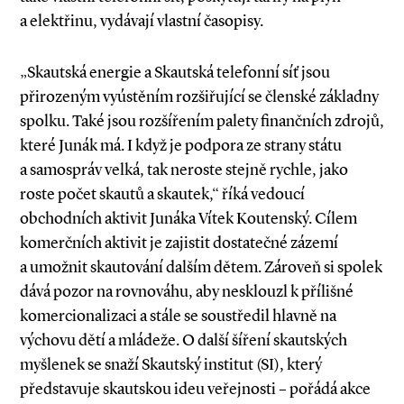
a elektřinu, vydávají vlastní časopisy.
„Skautská energie a Skautská telefonní síť jsou
přirozeným vyústěním rozšiřující se členské základny
spolku. Také jsou rozšířením palety finančních zdrojů,
které Junák má. I když je podpora ze strany státu
a samospráv velká, tak neroste stejně rychle, jako
roste počet skautů a skautek,“ říká vedoucí
obchodních aktivit Junáka Vítek Koutenský. Cílem
komerčních aktivit je zajistit dostatečné zázemí
a umožnit skautování dalším dětem. Zároveň si spolek
dává pozor na rovnováhu, aby nesklouzl k přílišné
komercionalizaci a stále se soustředil hlavně na
výchovu dětí a mládeže. O další šíření skautských
myšlenek se snaží Skautský institut (SI), který
představuje skautskou ideu veřejnosti – pořádá akce