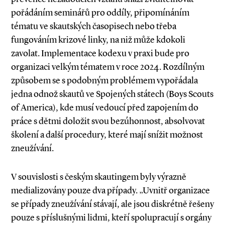
pořádáním seminářů pro oddíly, připomínáním
tématu ve skautských časopisech nebo třeba
fungováním krizové linky, na niž může kdokoli
zavolat. Implementace kodexu v praxi bude pro
organizaci velkým tématem v roce 2024. Rozdílným
způsobem se s podobným problémem vypořádala
jedna odnož skautů ve Spojených státech (Boys Scouts
of America), kde musí vedoucí před zapojením do
práce s dětmi doložit svou bezúhonnost, absolvovat
školení a další procedury, které mají snížit možnost
zneužívání.
V souvislosti s českým skautingem byly výrazně
medializovány pouze dva případy. „Uvnitř organizace
se případy zneužívání stávají, ale jsou diskrétně řešeny
pouze s příslušnými lidmi, kteří spolupracují s orgány