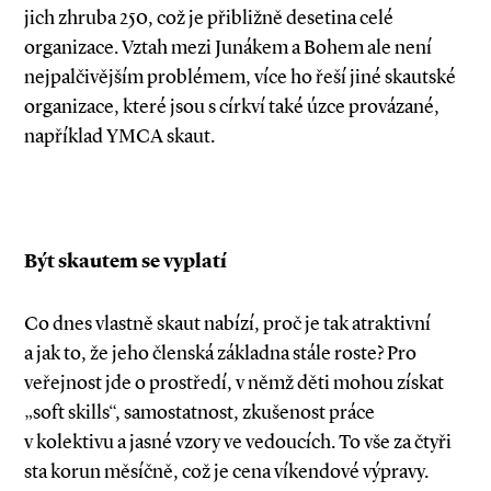
jich zhruba 250, což je přibližně desetina celé
organizace. Vztah mezi Junákem a Bohem ale není
nejpalčivějším problémem, více ho řeší jiné skautské
organizace, které jsou s církví také úzce provázané,
například YMCA skaut.
Být skautem se vyplatí
Co dnes vlastně skaut nabízí, proč je tak atraktivní
a jak to, že jeho členská základna stále roste? Pro
veřejnost jde o prostředí, v němž děti mohou získat
„soft skills“, samostatnost, zkušenost práce
v kolektivu a jasné vzory ve vedoucích. To vše za čtyři
sta korun měsíčně, což je cena víkendové výpravy.