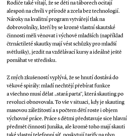
Rodiče také vítají, že se děti na táborech ocitají
alespoň na chvíli v přírodě a zcela bez technologií.
Nároky na kvalitní program vytvářejí tlak na
dobrovolníky, kteří by se kromě vlastní skautské
činnosti měli věnovat i výchově mladších (například
čtrnáctileté skautky mají vést schůzky pro mladší
světlušky), jezdit na vzdělávací kursy a ideálně ještě
pomáhat ve středisku.
Z mých zkušeností vyplývá, že se hnutí dostává do
věkové spirály: mladí nechtějí přebírat funkce
a všechno musí dělat „stará parta“, která skauting po
revoluci obnovovala. To vše v situaci, kdy je skauting
masovou záležitostí a s počtem dětí roste i objem
výchovné práce. Práce s dětmi představuje sice hlavní
předmět činnosti Junáka, ale kromě toho mají skauti
také vlastní telefonní síť, poskytují tarify na plyn