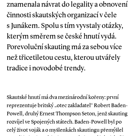
znamenala návrat do legality a obnovení
činnosti skautských organizací v čele
s Junákem. Spolu s tím vyvstaly otázky,
kterým směrem se české hnutí vydá.
Porevoluční skauting má za sebou více
než třicetiletou cestu, kterou utvářely
tradice i novodobé trendy.
Skautské hnutí má dva mezinárodní kořeny: první
reprezentuje britský „otec zakladatel“ Robert Baden­-
Powell, druhý Ernest Thompson Seton, jenž skauting
rozvíjel ve Spojených státech. Baden­-Powell byl po
celý život voják a o myšlenkách skautingu přemýšlel