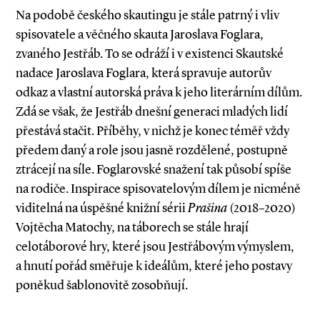
Na podobě českého skautingu je stále patrný i vliv
spisovatele a věčného skauta Jaroslava Foglara,
zvaného Jestřáb. To se odráží i v existenci Skautské
nadace Jaroslava Foglara, která spravuje autorův
odkaz a vlastní autorská práva k jeho literárním dílům.
Zdá se však, že Jestřáb dnešní generaci mladých lidí
přestává stačit. Příběhy, v nichž je konec téměř vždy
předem daný a role jsou jasně rozdělené, postupně
ztrácejí na síle. Foglarovské snažení tak působí spíše
na rodiče. Inspirace spisovatelovým dílem je nicméně
viditelná na úspěšné knižní sérii
Prašina
(2018–2020)
Vojtěcha Matochy, na táborech se stále hrají
celotáborové hry, které jsou Jestřábovým výmyslem,
a hnutí pořád směřuje k ideálům, které jeho postavy
poněkud šablonovitě zosobňují.