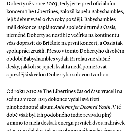
Doherty už v roce 2003, tedy ještě před oficiálním
koncem The Libertines, založil kapelu Babyshambles,
jejíž debut vyšel o dva roky později. Babyshambles
měli dokonce naplánované společné turné s Oasis,
nicméně Doherty se nestihl z večírku na kontinentu
včas dopravit do Británie na první koncert, a Oasis tak
spolupráci zrušili. Přesto v tomto Dohertyho divokém
období Babyshambles vydali tři relativně slušné
desky, jakkoli se jejich kvalita nedá poměřovat
s pozdější skvělou Dohertyho sólovou tvorbou.
Od roku 2010 se The Libertines čas od času vraceli na
scénu a v roce 2015 dokonce vydali své třetí
plnohodnotné album
Anthems for Doomed Youth
. V té
době však byl trh podobného indie revivalu plný
a mimo to měla deska k energii prvních dvou nahrávek
přece jen daleko, takže se obnovená kapela výrazněji