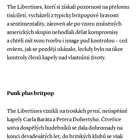
The Libertines, kteří si získali pozornost na přelomu
tisíciletí, vycházeli z typicky britpopové hravosti
a sentimentality, zároveň ale po vzoru zmíněných
amerických skupin nehodlali dělat kompromisy
a chtěli mít svou tvorbu i image pod kontrolou – což
ovšem, jak se později ukázalo, leckdy bylo na úkor
kontroly členů kapely nad vlastními životy.
Punk plus britpop
The Libertines vznikli na troskách první, ne­úspěšné
kapely Carla Barâta a Petera Dohertyho. Čtveřice
sotva dospělých hudebníků se dala dohromady na
konci devadesátých let, do britských klubů se však