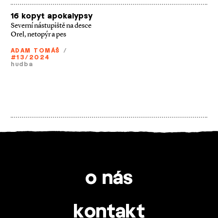
16 kopyt apokalypsy
Severní nástupiště na desce
Orel, netopýr a pes
ADAM TOMÁŠ
/
#13/2024
hudba
o nás
kontakt