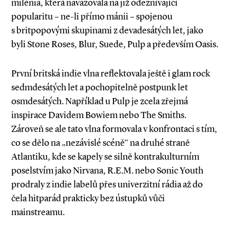
milénia, která navazovala na již odeznívající
popularitu – ne­-li přímo mánii – spojenou
s britpopovými skupinami z devadesátých let, jako
byli Stone Roses, Blur, ­Suede, Pulp a především Oasis.
První britská indie vlna reflektovala ještě i glam rock
sedmdesátých let a pochopitelně postpunk let
osmdesátých. Například u Pulp je zcela zřejmá
inspirace Davidem Bowiem nebo The Smiths.
Zároveň se ale tato vlna formovala v konfrontaci s tím,
co se dělo na „nezávislé scéně“ na druhé straně
Atlantiku, kde se kapely se silně kontrakulturním
poselstvím jako Nirvana, R.E.M. nebo Sonic Youth
prodraly z indie labelů přes univerzitní rádia až do
čela hitparád prakticky bez ústupků vůči
mainstreamu.