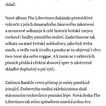
vklad.
Nové album The Libertines dokázalo přesvědčivě
vykročit z jejich dosavadního žánrového zakotvení
a nenuceně odkazuje k celé historii britské (nejen
rockové) hudby minulého století. Zaslechneme tak
odkazy na staré britské subkultury, jako byli třeba
mods, a vedle rock’n’rollu a punku se tu objevují i vlivy
two­-tone ska nebo reggae. A k tomu se v některých
písních přidává efektní sborový zpěv (v závěrečné
skladbě doplněný o psí vytí).
Zatímco Barâtův retro přístup je místy poněkud
iritující, Dohertyho totální eklekticismus sluší
stárnoucím rockerům o poznání lépe. Nová deska The
Libertines tak svým způsobem uzavírá jednu éru