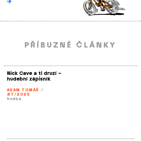
PŘÍBUZNÉ ČLÁNKY
Nick Cave a ti druzí –
hudební zápisník
ADAM TOMÁŠ
/
#7/2025
hudba