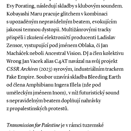
Evy Porating, následují skladby s klubovým soundem.
Kobayashi Maru pracuje glitchem v kombinaci
s upozaděným nepravidelným beatem, evokujícím
jakousi temnou dystopii. Multižánrovými tracky
přispěli i zkušení elektroničtí producenti Ladislav
Zensor, vystupující pod jménem Oblaka, či Jan
Macháček neboli Ancestral Vision. DJ a člen kolektivu
Wrong Jan Vacek alias C4AT navázal na svůj projekt
CSSR Archives
(2023) syrovým, industriálním trackem
Fake Empire. Soubor uzavírá skladba Bleeding Earth
od člena Amphibianu Ingera Illela (zde pod
uměleckým jménem Inom), v níž futuristický sound
s nepravidelným beatem doplňují nahrávky
z propalestinských protestů.
Transmission for Palestine
je v rámci tuzemské