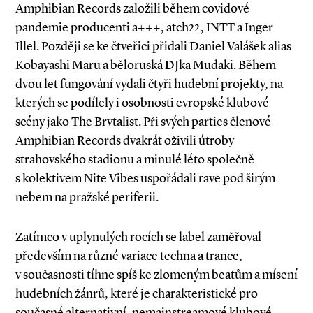
Amphibian Records založili během covidové
pandemie producenti a+++, atch22, INTT a Inger
Illel. Později se ke čtveřici přidali Da­niel Valášek alias
Kobayashi Maru a běloruská DJka Mudaki. Během
dvou let fungování vydali čtyři hudební projekty, na
kterých se podílely i osobnosti evropské klubové
scény jako The Brvtalist. Při svých parties členové
Amphibian Records dvakrát oživili útroby
strahovského stadionu a minulé léto společně
s kolektivem Nite Vibes uspořádali rave pod širým
nebem na pražské periferii.
Zatímco v uplynulých rocích se label zaměřoval
především na různé variace techna a trance,
v současnosti tíhne spíš ke zlomeným beatům a mísení
hudebních žánrů, které je charakteristické pro
současné alternativní, nemainstreamové klubové