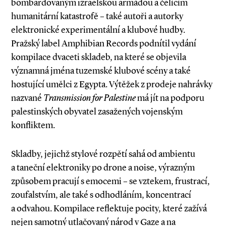
bombardovaným izraelskou armádou a čelícím
humanitární katastrofě – také autoři a autorky
elektronické experimentální a klubové hudby.
Pražský label Amphibian Records podnítil vydání
kompilace dvaceti skladeb, na které se objevila
významná jména tuzemské klubové scény a také
hostující umělci z Egypta. Výtěžek z prodeje nahrávky
nazvané
Transmission for Palestine
má jít na podporu
palestinských obyvatel zasažených vojenským
konfliktem.
Skladby, jejichž stylové rozpětí sahá od ambientu
a taneční elektroniky po drone a noise, výrazným
způsobem pracují s emocemi – se vztekem, frustrací,
zoufalstvím, ale také s odhodláním, koncentrací
a odvahou. Kompilace reflektuje pocity, které zažívá
nejen samotný utlačovaný národ v Gaze a na