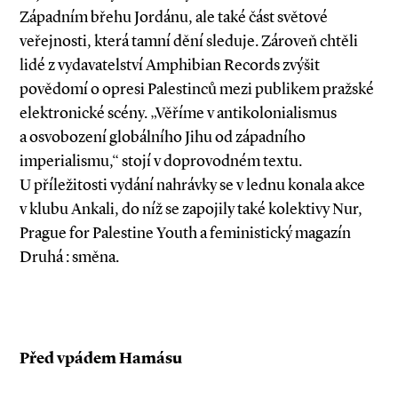
Západním břehu Jordánu, ale také část světové
veřejnosti, která tamní dění sleduje. Zároveň chtěli
lidé z vydavatelství Amphi­bian Records zvýšit
povědomí o opresi Palestinců mezi publikem pražské
elektronické scény. „Věříme v antikolonialismus
a osvobození globálního Jihu od západního
imperialismu,“ stojí v doprovodném textu.
U příležitosti vydání nahrávky se v lednu konala akce
v klubu Ankali, do níž se zapojily také kolektivy Nur,
Prague for Palestine Youth a feministický magazín
Druhá : směna.
Před vpádem Hamásu