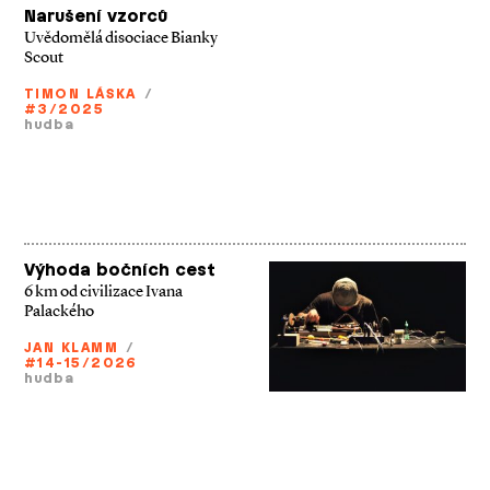
Narušení vzorců
Uvědomělá disociace Bianky
Scout
TIMON LÁSKA
/
#3/2025
hudba
Výhoda bočních cest
6 km od civilizace Ivana
Palackého
JAN KLAMM
/
#14-15/2026
hudba