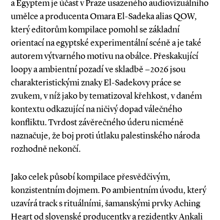
a Egyptem je účast v Praze usazeného audiovizuálního
umělce a producenta Omara El­-Sadeka alias QOW,
který editorům kompilace pomohl se základní
orientací na egyptské experimentální scéně a je také
autorem výtvarného motivu na obálce. Přeskakující
loopy a ambientní pozadí ve skladbě −2026 jsou
charakteristickými znaky El­-Sadekovy práce se
zvukem, v níž jako by tematizoval křehkost, v daném
kontextu odkazující na ničivý dopad válečného
konfliktu. Tvrdost závěrečného úderu nicméně
naznačuje, že boj proti útlaku palestinského národa
rozhodně nekončí.
Jako celek působí kompilace přesvědčivým,
konzistentním dojmem. Po ambientním úvodu, který
uzavírá track s rituálními, šamanskými prvky Aching
Heart od slovenské producentky a rezidentky Ankali