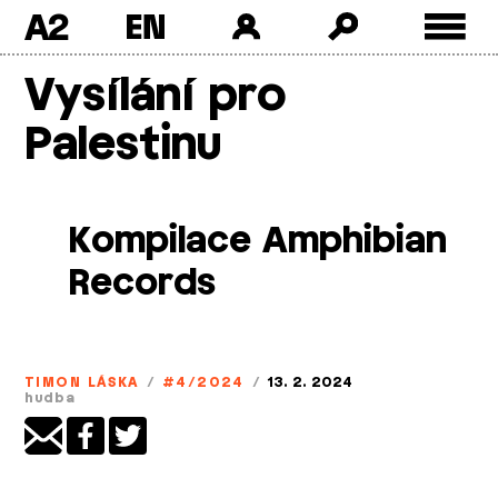
A2
Skip
Vysílání pro
to
content
Palestinu
Kompilace Amphibian
Records
TIMON LÁSKA
/
#4/2024
/
13. 2. 2024
hudba