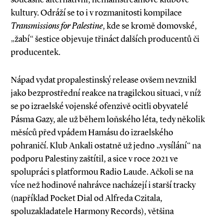
kultury. Odráží se to i v rozmanitosti kompilace
Transmissions for Palestine
, kde se kromě domovské,
„žabí“ šestice objevuje třináct dalších producentů či
producentek.
Nápad vydat propalestinský release ovšem nevznikl
jako bezprostřední reakce na tragilckou situaci, v níž
se po izraelské vojenské ofenzivě ocitli obyvatelé
Pásma Gazy, ale už během loňského léta, tedy několik
měsíců před vpádem Hamásu do izraelského
pohraničí. Klub Ankali ostatně už jedno „vysílání“ na
podporu Palestiny zaštítil, a sice v roce 2021 ve
spolupráci s platformou Radio Laude. Ačkoli se na
více než hodinové nahrávce nacházejí i starší tracky
(například Pocket Dial od Alfreda Czitala,
spoluzakladatele Harmony Records), většina