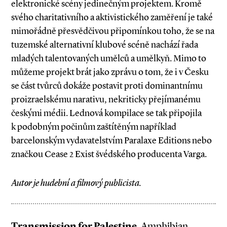
elektronické scény jedinečným projektem. Kromě
svého charitativního a aktivistického zaměření je také
mimořádně přesvědčivou připomínkou toho, že se na
tuzemské alternativní klubové scéně nachází řada
mladých talentovaných umělců a umělkyň. Mimo to
můžeme projekt brát jako zprávu o tom, že i v Česku
se část tvůrců dokáže postavit proti dominantnímu
proizraelskému narativu, nekriticky přejímanému
českými médii. Lednová kompilace se tak připojila
k podobným počinům zaštítěným například
barcelonským vydavatelstvím Paralaxe Editions nebo
značkou Cease 2 Exist švédského producenta Varga.
Autor je hudební a filmový publicista.
Transmission for Palestine.
Amphibian