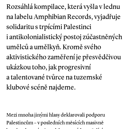
Rozsáhlá kompilace, která vyšla v lednu
na labelu Amphibian Records, vyjadřuje
solidaritu s trpícími Palestinci
i antikolonialistický postoj zúčastněných
umělců a umělkyň. Kromě svého
aktivistického zaměření je přesvědčivou
ukázkou toho, jak progresivní
a talentované tvůrce na tuzemské
klubové scéně najdeme.
Mezi mnoha jinými hlasy deklarovali podporu
Palestincům – v posledních měsících masivně