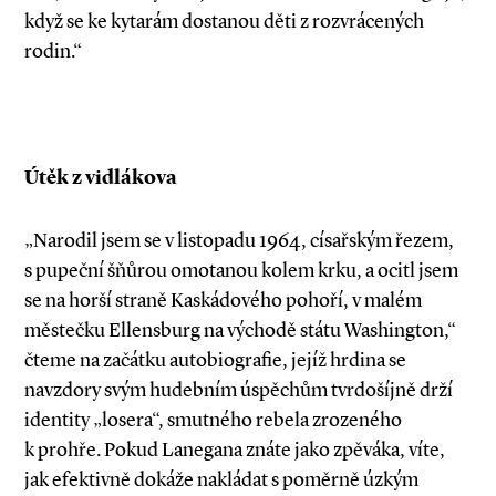
když se ke kytarám dostanou děti z rozvrácených
rodin.“
Útěk z vidlákova
„Narodil jsem se v listopadu 1964, císařským řezem,
s pupeční šňůrou omotanou kolem krku, a ocitl jsem
se na horší straně Kaskádového pohoří, v malém
městečku Ellensburg na východě státu Washington,“
čteme na začátku autobiografie, jejíž hrdina se
navzdory svým hudebním úspěchům tvrdošíjně drží
identity „losera“, smutného rebela zrozeného
k prohře. Pokud Lanegana znáte jako zpěváka, víte,
jak efektivně dokáže nakládat s poměrně úzkým