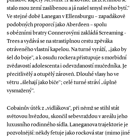
stalo mou zemí zaslíbenou a já našel smysl svého bytí.“
Ve stejné době Lanegan v Ellensburgu – zapadákově
podobných proporcí jako Aberdeen – spolu
s obézními bratry Connerovými zakládá Screaming ­
Trees a vydává se na strastiplnou cestu zpěváka
otráveného vlastní kapelou. Na turné vyráží, „jako by
šel do boje“, a k osudu rockera přistupuje s morbidní
zvědavostí adolescenta i odevzdaností mučedníka. Je
přecitlivělý a otupělý zároveň. Dlouhé vlasy ho ve
větru „šlehají jako biče“; celé turné stráví „úplně
vysmažený“.
Cobainův útěk z „vidlákova“, při němž se stihl stát
světovou hvězdou, skončil sebevraždou v areálu jeho
luxusního rodinného sídla. Laneganova trajektorie je
pozvolnější: někdy fetuje jako rocková star (mimo jiné