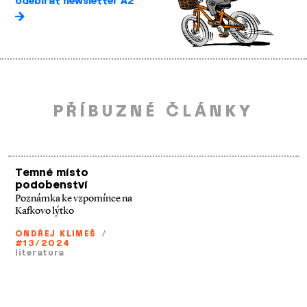
odebírat newsletter A2
PŘÍBUZNÉ ČLÁNKY
Temné místo
podobenství
Poznámka ke vzpomínce na
Kafkovo lýtko
ONDŘEJ KLIMEŠ
/
#13/2024
literatura