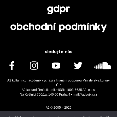
gdpr
obchodní podmínky
sledujte nás
A2 kulturní čtrnáctideník vychází s finanční podporou Ministerstva kultury
ČR
A2 kulturní čtrnáctideník • ISSN 1803-6635 A2, o.p.s.
Na Květnici 700/1a, 140 00 Praha 4 • mail@advojka.cz
A2 © 2005 – 2026
Design by Daniel Vojtíšek