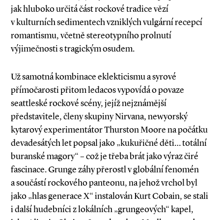
jak hluboko určitá část rockové tradice vězí
v kulturních sedimentech vzniklých vulgární recepcí
romantismu, včetně stereotypního prolnutí
výjimečnosti s tragickým osudem.
Už samotná kombinace eklekticismu a sy­­rové
přímočarosti přitom ledacos vypovídá o povaze
seattleské rockové scény, jejíž nejznámější
představitele, členy skupiny Nirvana, newyorský
kytarový experimentátor Thurston Moore na počátku
devadesátých let popsal jako „kukuřičné děti… totální
buranské magory“ – což je třeba brát jako výraz čiré
fascinace. Grunge záhy přerostl v globální fenomén
a součástí rockového panteonu, na jehož vrchol byl
jako „hlas generace X“ instalován Kurt Cobain, se stali
i další hudebníci z lokálních „grungeových“ kapel,