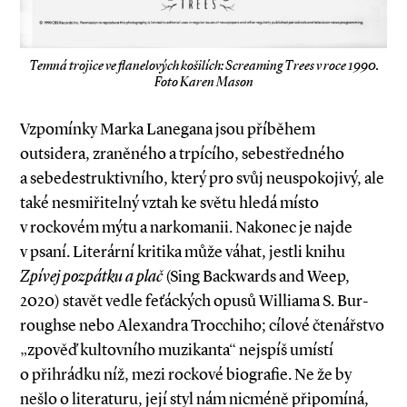
Temná trojice ve flanelových košilích: Screaming Trees v roce 1990.
Foto Karen Mason
Vzpomínky Marka Lanegana jsou příběhem
outsidera, zraněného a trpícího, sebestředného
a sebedestruktivního, který pro svůj neuspokojivý, ale
také nesmiřitelný vztah ke světu hledá místo
v rockovém mýtu a narkomanii. Nakonec je najde
v psaní. Literární kritika může váhat, jestli knihu
Zpívej pozpátku a plač
(Sing Backwards and Weep,
2020) stavět vedle feťáckých opusů Williama S. Bur­
rough­se nebo Alexandra Trocchiho; cílové čtenářstvo
„zpověď kultovního muzikanta“ nejspíš umístí
o přihrádku níž, mezi rockové biografie. Ne že by
nešlo o literaturu, její styl nám nicméně připomíná,