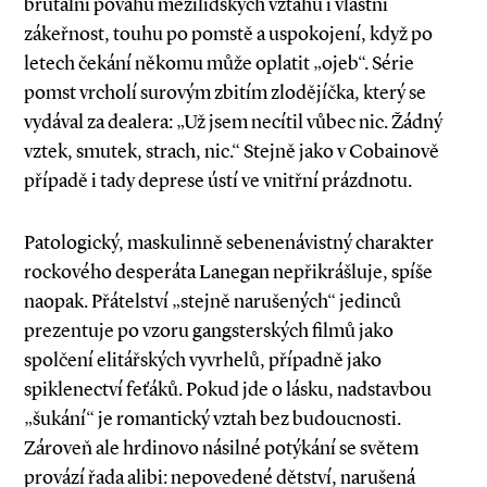
brutální povahu mezilidských vztahů i vlastní
zákeřnost, touhu po pomstě a uspokojení, když po
letech čekání někomu může oplatit „ojeb“. Série
pomst vrcholí surovým zbitím zlodějíčka, který se
vydával za dealera: „Už jsem necítil vůbec nic. Žádný
vztek, smutek, strach, nic.“ Stejně jako v Cobainově
případě i tady deprese ústí ve vnitřní prázdnotu.
Patologický, maskulinně ­sebenenávistný charakter
rockového desperáta Lanegan ne­přikrášluje, spíše
naopak. Přátelství „stejně narušených“ jedinců
prezentuje po vzoru gangsterských filmů jako
spolčení elitářských vyvrhelů, případně jako
spiklenectví feťáků. Pokud jde o lásku, nadstavbou
„šukání“ je romantický vztah bez budoucnosti.
Zároveň ale hrdinovo násilné potýkání se světem
provází řada alibi: nepovedené dětství, narušená