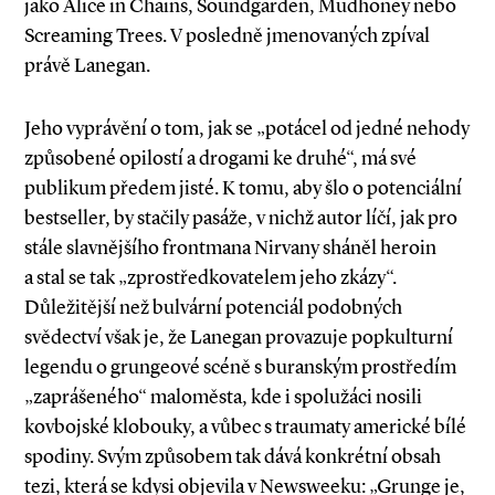
jako Alice in Chains, Soundgarden, Mudhoney nebo
Screaming Trees. V posledně jmenovaných zpíval
právě Lanegan.
Jeho vyprávění o tom, jak se „potácel od jedné nehody
způsobené opilostí a drogami ke druhé“, má své
publikum předem jisté. K tomu, aby šlo o potenciální
bestseller, by stačily pasáže, v nichž autor líčí, jak pro
stále slavnějšího frontmana Nirvany sháněl heroin
a stal se tak „zprostředkovatelem jeho zkázy“.
Důležitější než bulvární potenciál podobných
svědectví však je, že Lanegan provazuje popkulturní
legendu o grungeové scéně s buranským prostředím
„zaprášeného“ maloměsta, kde i spolužáci nosili
kovbojské klobouky, a vůbec s traumaty americké bílé
spodiny. Svým způsobem tak dává konkrétní obsah
tezi, která se kdysi objevila v Newsweeku: „Grunge je,