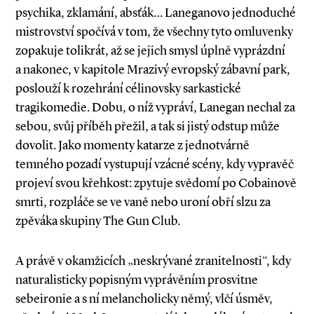
psychika, zklamání, absťák… Laneganovo jednoduché
mistrovství spočívá v tom, že všechny tyto omluvenky
zopakuje tolikrát, až se jejich smysl úplně vyprázdní
a nakonec, v kapitole Mrazivý evropský zábavní park,
poslouží k rozehrání célinovsky sarkastické
tragikomedie. Dobu, o níž vypráví, Lanegan nechal za
sebou, svůj příběh přežil, a tak si jistý odstup může
dovolit. Jako momenty katarze z jednotvárně
temného pozadí vystupují vzácné scény, kdy vypravěč
projeví svou křehkost: zpytuje svědomí po Cobainově
smrti, rozpláče se ve vaně nebo uroní obří slzu za
zpěváka skupiny The Gun Club.
A právě v okamžicích „neskrývané zranitelnosti“, kdy
naturalisticky popisným vyprávěním prosvitne
sebeironie a s ní melancholicky němý, vlčí úsměv,