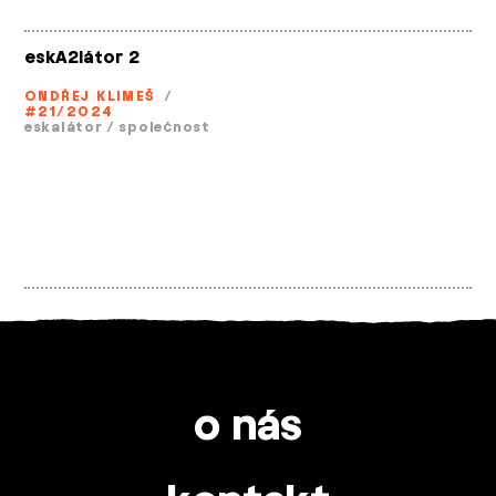
eskA2látor 2
ONDŘEJ KLIMEŠ
/
#21/2024
eskalátor
/
společnost
o nás