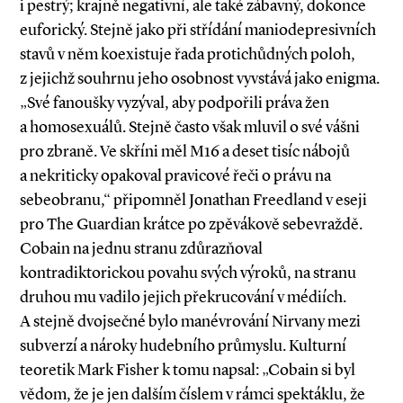
i pestrý; krajně negativní, ale také zábavný, dokonce
euforický. Stejně jako při střídání maniodepresivních
stavů v něm koexistuje řada protichůdných poloh,
z jejichž souhrnu jeho osobnost vyvstává jako enigma.
„Své fanoušky vyzýval, aby podpořili práva žen
a homosexuálů. Stejně často však mluvil o své vášni
pro zbraně. Ve skříni měl M16 a deset tisíc nábojů
a nekriticky opakoval pravicové řeči o právu na
sebeobranu,“ připomněl Jonathan Freedland v eseji
pro The Guardian krátce po zpěvákově sebevraždě.
Cobain na jednu stranu zdůrazňoval
kontradiktorickou povahu svých výroků, na stranu
druhou mu vadilo jejich překrucování v médiích.
A stejně dvojsečné bylo manévrování Nirvany mezi
subverzí a nároky hudebního průmyslu. Kulturní
teoretik Mark Fisher k tomu napsal: „Cobain si byl
vědom, že je jen dalším číslem v rámci spektáklu, že