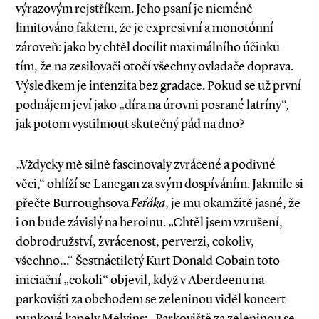
výrazovým rejstříkem. Jeho psaní je nicméně
limitováno faktem, že je expresivní a monotónní
zároveň: jako by chtěl docílit maximálního účinku
tím, že na zesilovači otočí všechny ovladače doprava.
Výsledkem je intenzita bez gradace. Pokud se už první
podnájem jeví jako „díra na úrovni posrané latríny“,
jak potom vystihnout skutečný pád na dno?
„Vždycky mě silně fascinovaly zvrácené a po­divné
věci,“ ohlíží se Lanegan za svým dospíváním. Jakmile si
přečte Burroughso­va
Feťáka
, je mu okamžitě jasné, že
i on bude závislý na heroinu. „Chtěl jsem vzrušení,
dobrodružství, zvrácenost, perverzi, cokoliv,
všechno…“ Šestnáctiletý Kurt Donald Cobain toto
iniciač­ní „cokoli“ objevil, když v Aberdeenu na
parkovišti za obchodem se zeleninou viděl koncert
punkové kapely Melvins: „Parkoviště za zeleninou se