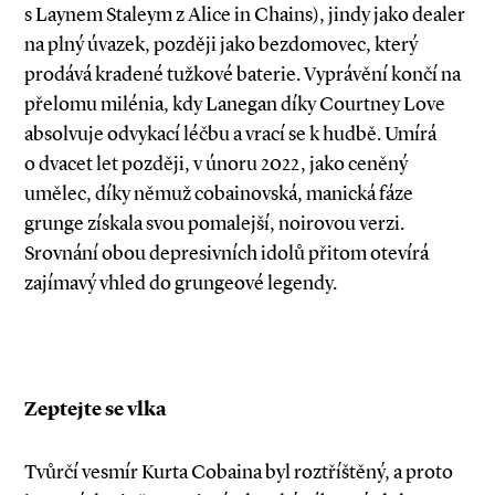
s Laynem Staleym z Alice in Chains), jindy jako dealer
na plný úvazek, později jako bezdomovec, který
prodává kradené tužkové baterie. Vyprávění končí na
přelomu milénia, kdy Lanegan díky Courtney Love
absolvuje odvykací léčbu a vrací se k hudbě. Umírá
o dvacet let později, v únoru 2022, jako ceněný
umělec, díky němuž cobainovská, manická fáze
grunge získala svou pomalejší, noirovou verzi.
Srovnání obou depresivních idolů přitom otevírá
zajímavý vhled do grungeové legendy.
Zeptejte se vlka
Tvůrčí vesmír Kurta Cobaina byl roztříštěný, a proto