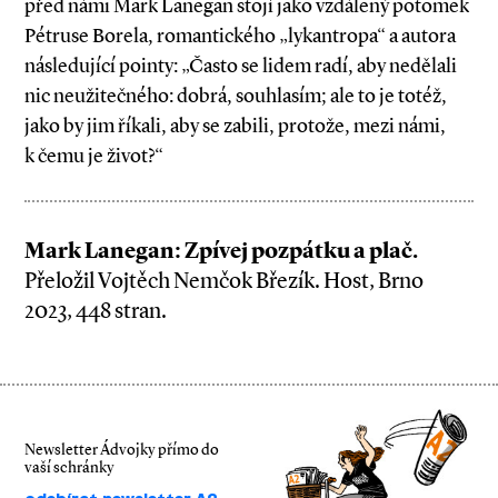
před námi Mark Lanegan stojí jako vzdálený potomek
Pétruse Borela, romantického „lykantropa“ a autora
následující pointy: „Často se lidem radí, aby nedělali
nic neužitečného: dobrá, souhlasím; ale to je totéž,
jako by jim říkali, aby se zabili, protože, mezi námi,
k čemu je život?“
Mark Lanegan: Zpívej pozpátku a plač.
Přeložil Vojtěch Nemčok Březík. Host, Brno
2023, 448 stran.
Newsletter Ádvojky přímo do
vaší schránky