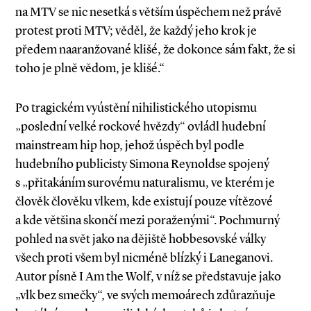
na MTV se nic nesetká s větším úspěchem než právě
protest proti MTV; věděl, že každý jeho krok je
předem naaranžované klišé, že dokonce sám fakt, že si
toho je plně vědom, je klišé.“
Po tragickém vyústění nihilistického utopismu
„poslední velké rockové hvězdy“ ovládl hudební
mainstream hip hop, jehož úspěch byl podle
hudebního publicisty Simona Reynoldse spojený
s „přitakáním surovému naturalismu, ve kterém je
člověk člověku vlkem, kde existují pouze vítězové
a kde většina skončí mezi poraženými“. Pochmurný
pohled na svět jako na dějiště hobbesovské války
všech proti všem byl nicméně blízký i Laneganovi.
Autor písně I Am the Wolf, v níž se představuje jako
„vlk bez smečky“, ve svých memoárech zdůrazňuje