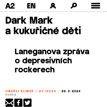
A2
Skip
Dark Mark
to
content
a kukuřičné děti
Laneganova zpráva
o depresivních
rockerech
ONDŘEJ KLIMEŠ
/
#7/2024
/
26. 3. 2024
hudba