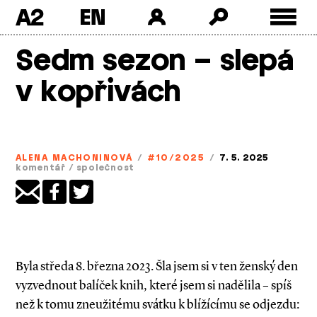
A2
Skip
Sedm sezon – slepá
to
content
v kopřivách
ALENA MACHONINOVÁ
/
#10/2025
/
7. 5. 2025
komentář
/
společnost
Byla středa 8. března 2023. Šla jsem si v ten ženský den
vyzvednout balíček knih, které jsem si nadělila – spíš
než k tomu zneužitému svátku k blížícímu se odjezdu: