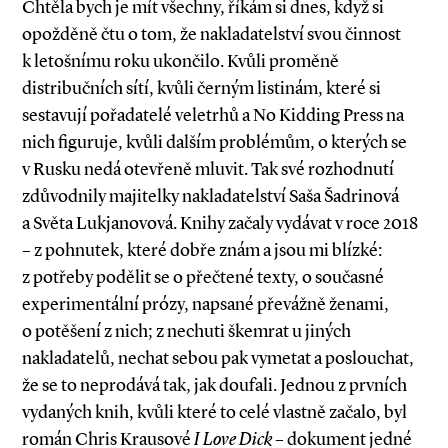
Chtěla bych je mít všechny, říkám si dnes, když si
opožděně čtu o tom, že nakladatelství svou činnost
k letošnímu roku ukončilo. Kvůli proměně
distribučních sítí, kvůli černým listinám, které si
sestavují pořadatelé veletrhů a No Kidding Press na
nich figuruje, kvůli dalším problémům, o kterých se
v Rusku nedá otevřeně mluvit. Tak své rozhodnutí
zdůvodnily majitelky nakladatelství Saša Šadrinová
a Světa Lukjanovová. Knihy začaly vydávat v roce 2018
– z pohnutek, které dobře znám a jsou mi blízké:
z potřeby podělit se o přečtené texty, o současné
experimentální prózy, napsané převážně ženami,
o potěšení z nich; z nechuti škemrat u jiných
nakladatelů, nechat sebou pak vymetat a poslouchat,
že se to neprodává tak, jak doufali. Jednou z prvních
vydaných knih, kvůli které to celé vlastně začalo, byl
román Chris Krausové
I Love Dick
– dokument jedné