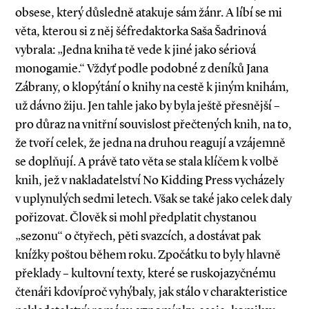
obsese, který důsledně atakuje sám žánr. A líbí se mi
věta, kterou si z něj šéfredaktorka Saša Šadrinová
vybrala: „Jedna kniha tě vede k jiné jako sériová
monogamie.“ Vždyť podle podobné z deníků Jana
Zábrany, o klopýtání o knihy na cestě k jiným knihám,
už dávno žiju. Jen tahle jako by byla ještě přesnější –
pro důraz na vnitřní souvislost přečtených knih, na to,
že tvoří celek, že jedna na druhou reagují a vzájemně
se doplňují. A právě tato věta se stala klíčem k volbě
knih, jež v nakladatelství No Kidding ­Press vycházely
v uplynulých sedmi letech. Však se také jako celek daly
pořizovat. Člověk si mohl předplatit chystanou
„sezonu“ o čtyřech, pěti svazcích, a dostávat pak
knížky poštou během roku. Zpočátku to byly hlavně
překlady – kultovní texty, které se ruskojazyčnému
čtenáři kdovíproč vyhýbaly, jak stálo v charakteristice