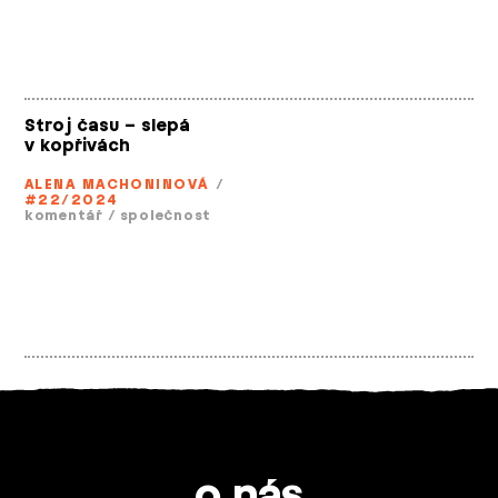
Stroj času – slepá
v kopřivách
ALENA MACHONINOVÁ
/
#22/2024
komentář
/
společnost
o nás