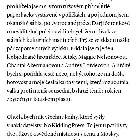
prohlížela jsem si v tom růžovém přítmí útlé
paperbacky vystavené v poličkách, a po jednom jsem
okamžitě sáhla, po vyprodané próze Darji Serenkové
o neviditelné práci neviditelných žen a dívek ve
státních kulturních institucích. Prý se ve skladu našlo
pár zapomenutých výtisků. Přidala jsem jeden
k objednané hromádce. A taky Mаggie Nelsonovou,
Chantal Akermanovou a Audrey Lordeovou. A určitě
bych si pořídila ještě něco, nebýt toho, že mi došla
hotovost a moje česká karta v zemi, která rozpoutala
válku proti menší sousední, byla už téměř rok jen
zbytečným kouskem plastu.
Chtěla bych mít všechny knihy, které vyšly
v nakladatelství No Kidding Press. To jemu patřily ty
dvě růžově osvětlené místnosti v centru Moskvy.