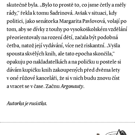
skutečně byla. „Bylo to prostě to, co jsme četly a měly
rády,“ řekla k tomu Šadrinová. Avšak v situaci, kdy
politici, jako senátorka Margarita Pavlovová, volají po
tom, aby se dívky z touhy po vysokoškolském vzdělání
přeorientovaly na rození dětí, začala být podobná
četba, natož její vydávání, více než riskantní. „Vyšla
spousta skvělých knih, ale tato epocha skončila,“
opakuju po nakladatelkách a na poličku u postele si
dávám kupičku knih zakoupených před dvěma lety
v oné růžové kanceláři, že si v nich budu znovu číst
a vracet se v čase. Začnu
Argonauty
.
Autorka je rusistka.