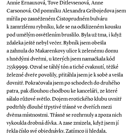
Annie Ernauxová, Tove Ditlevsenová, Anne
Carsonová. Od pomníku Alexandra Gribojedova jsem
mířila po zasněženém Čistoprudném bulváru
k zamrzlému rybníku, kde se na odklizeném kousku
pod umělým osvětlením bruslilo. Byla už tma, i když
zdaleka ještě nebyl večer. Rybník jsem obešla
a zahnula do Makarenkovy ulice k zelenému domu
s hnědými dveřmi, u kterých jsem namačkala kód
255k9999. Ozval se táhlý tón a tiché cvaknutí, těžké
železné dveře povolily, přitáhla jsem je k sobě a vešla
dovnitř. Pokračovala jsem po schodech do druhého
patra, pak dlouhou chodbou ke kanceláři, ze které
sálalo růžové světlo. Dojem erotického klubu uvnitř
podtrhly dlouhé třpytivé třásně ve dveřích mezi
dvěma místnostmi. Třásně se rozhrnuly a zpoza nich
vykoukla drobná dívka. A zase zmizela, když jsem jí
řekla číslo své objednávky. Zatímco ji hledala,