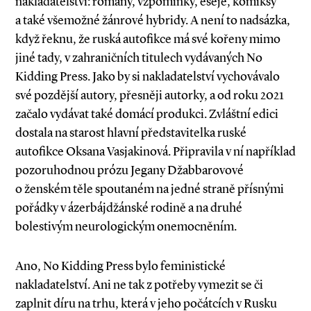
nakladatelství: romány, vzpomínky, eseje, komiksy
a také všemožné žánrové hybridy. A není to nadsázka,
když řeknu, že ruská autofikce má své kořeny mimo
jiné tady, v zahraničních titulech vydávaných No
Kidding Press. Jako by si nakladatelství vychovávalo
své pozdější autory, přesněji autorky, a od roku 2021
začalo vydávat také domácí produkci. Zvláštní edici
dostala na starost hlavní představitelka ruské
autofikce Oksana Vasjakinová. Připravila v ní například
pozoruhodnou prózu Jegany Džabbarovové
o ženském těle spoutaném na jedné straně přísnými
pořádky v ázerbájdžánské rodině a na druhé
bolestivým neurologickým onemocněním.
Ano, No Kidding Press bylo feministické
nakladatelství. Ani ne tak z potřeby vymezit se či
zaplnit díru na trhu, která v jeho počátcích v Rusku