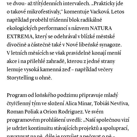
ve dvou­- až třítýdenních intervalech. „Prakticky jde
o takové mikrofestivaly,“ komentuje Vacková. Letos
například proběhl třídenní blok radikálně
ekologických performancí s názvem NATURA
EXTREMA, který se odehrával v blízké městské
divočině a částečně také v Nové libeňské synagoze.
V letních měsících se však pravidelně konají menší
akce i na přilehlé zahradě, kterou z jedné strany
lemuje vysoká kamenná zeď – například večery
Storytelling u ohně.
Program od loňského podzimu připravuje mladý
čtyřčlenný tým ve složení Alica Minar, Tobiáš Nevřiva,
Roman Poliak a Orion Rodriguez. Ve svém
programovém prohlášení uvedli: „Naší společnou vizí
je udržet kontinuitu stávajících projektů a spoluprací,
navazovat na ně, dále je rozvíjet a pečovat o ně –