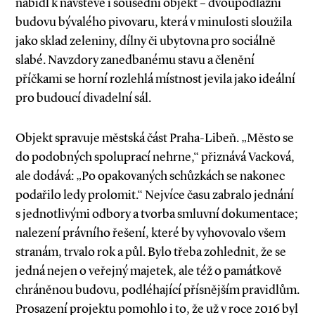
nabídl k návštěvě i sousední objekt – dvoupodlažní
budovu bývalého pivovaru, která v minulosti sloužila
jako sklad zeleniny, dílny či ubytovna pro sociálně
slabé. Navzdory zanedbanému stavu a členění
příčkami se horní rozlehlá místnost jevila jako ideální
pro budoucí divadelní sál.
Objekt spravuje městská část Praha­-Libeň. „Město se
do podobných spoluprací nehrne,“ přiznává Vacková,
ale dodává: „Po opakovaných schůzkách se nakonec
podařilo ledy prolomit.“ Nejvíce času zabralo jednání
s jednotlivými odbory a tvorba smluvní dokumentace;
nalezení právního řešení, které by vyhovovalo všem
stranám, trvalo rok a půl. Bylo třeba zohlednit, že se
jedná nejen o veřejný majetek, ale též o památkově
chráněnou budovu, podléhající přísnějším pravidlům.
Prosazení projektu pomohlo i to, že už v roce 2016 byl