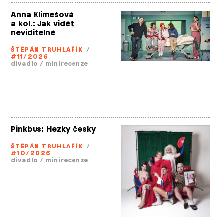
Anna Klimešová
a kol.: Jak vidět
neviditelné
ŠTĚPÁN TRUHLAŘÍK
/
#11/2026
divadlo
/
minirecenze
Pinkbus: Hezky česky
ŠTĚPÁN TRUHLAŘÍK
/
#10/2026
divadlo
/
minirecenze