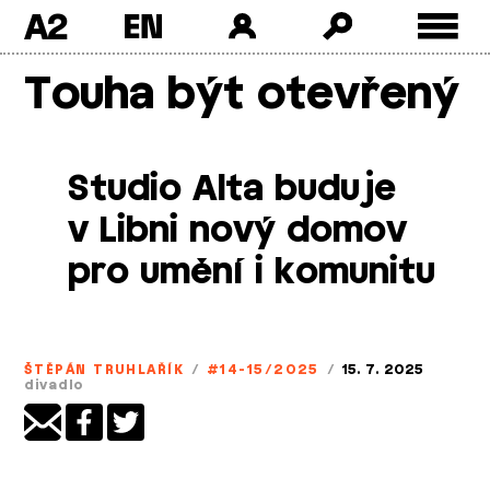
A2
Skip
Touha být otevřený
to
content
Studio Alta buduje
v Libni nový domov
pro umění i komunitu
ŠTĚPÁN TRUHLAŘÍK
/
#14-15/2025
/
15. 7. 2025
divadlo