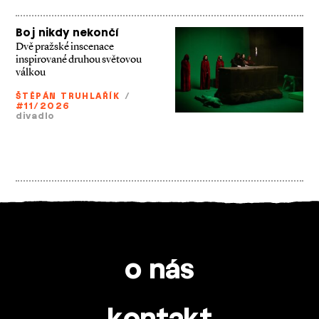
Boj nikdy nekončí
Dvě pražské inscenace
inspirované druhou světovou
válkou
ŠTĚPÁN TRUHLAŘÍK
/
#11/2026
divadlo
o nás