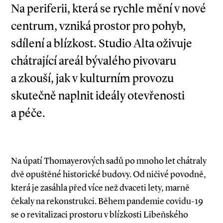
Na periferii, která se rychle mění v nové
centrum, vzniká prostor pro pohyb,
sdílení a blízkost. Studio Alta oživuje
chátrající areál bývalého pivovaru
a zkouší, jak v kulturním provozu
skutečně naplnit ideály otevřenosti
a péče.
Na úpatí Thomayerových sadů po mnoho let chátraly
dvě opuštěné historické budovy. Od ničivé povodně,
která je zasáhla před více než dvaceti lety, marně
čekaly na rekonstrukci. Během pandemie covidu­-19
se o revitalizaci prostoru v blízkosti Libeňského