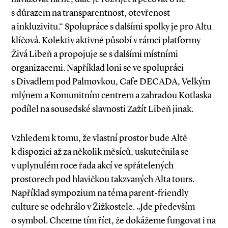
s důrazem na transparentnost, otevřenost
a inkluzivitu.“ Spolupráce s dalšími spolky je pro Altu
klíčová. Kolektiv aktivně působí v rámci platformy
Živá Libeň a propojuje se s dalšími místními
organizacemi. Například loni se ve spolupráci
s Divadlem pod Palmovkou, Cafe DECADA, Velkým
mlýnem a Komunitním centrem a zahradou Kotlaska
podílel na sousedské slavnosti Zažít Libeň jinak.
Vzhledem k tomu, že vlastní prostor bude Altě
k dispozici až za několik měsíců, uskutečnila se
v uplynulém roce řada akcí ve spřátelených
prostorech pod hlavičkou takzvaných Alta tours.
Například sympozium na téma parent­-friendly
culture se odehrálo v Žižkostele. „Jde především
o symbol. Chceme tím říct, že dokážeme fungovat i na