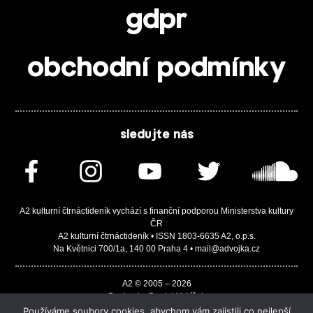
gdpr
obchodní podmínky
sledujte nás
A2 kulturní čtrnáctideník vychází s finanční podporou Ministerstva kultury
ČR
A2 kulturní čtrnáctideník • ISSN 1803-6635 A2, o.p.s.
Na Květnici 700/1a, 140 00 Praha 4 • mail@advojka.cz
A2 © 2005 – 2026
Design by Daniel Vojtíšek
Built by JASA-IT & ChSoft
Používáme soubory cookies, abychom vám zajistili co nejlepší