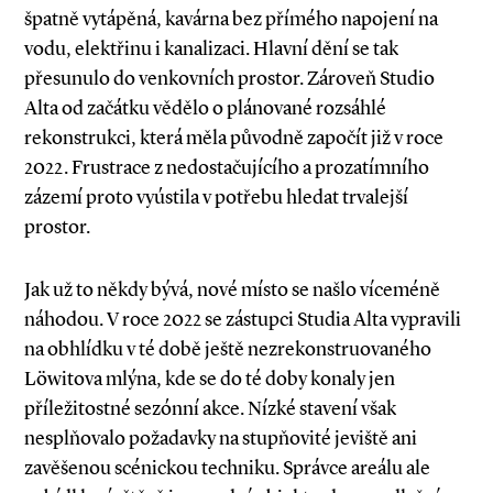
špatně vytápěná, kavárna bez přímého napojení na
vodu, elektřinu i kanalizaci. Hlavní dění se tak
přesunulo do venkovních prostor. Zároveň Studio
Alta od začátku vědělo o plánované rozsáhlé
rekonstrukci, která měla původně započít již v roce
2022. Frustrace z nedostačujícího a prozatímního
zázemí proto vyústila v potřebu hledat trvalejší
prostor.
Jak už to někdy bývá, nové místo se našlo víceméně
náhodou. V roce 2022 se zástupci Studia Alta vypravili
na obhlídku v té době ještě nezrekonstruovaného
Löwitova mlýna, kde se do té doby konaly jen
příležitostné sezónní akce. Nízké stavení však
nesplňovalo požadavky na stupňovité jeviště ani
zavěšenou scénickou techniku. Správce areálu ale