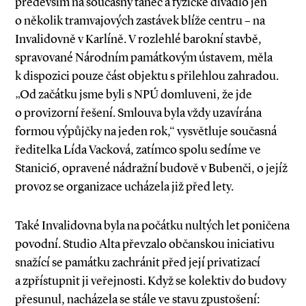
především na současný tanec a fyzické divadlo jen
o několik tramvajových zastávek blíže centru – na
Invalidovně v Karlíně. V rozlehlé barokní stavbě,
spravované Národním památkovým ústavem, měla
k dispozici pouze část objektu s přilehlou zahradou.
„Od začátku jsme byli s NPÚ domluveni, že jde
o provizorní řešení. Smlouva byla vždy uzavírána
formou výpůjčky na jeden rok,“ vysvětluje současná
ředitelka Lída Vacková, zatímco spolu sedíme ve
Stanici6, opravené nádražní budově v Bubenči, o jejíž
provoz se organizace ucházela již před lety.
Také Invalidovna byla na počátku nultých let poničena
povodní. Studio Alta převzalo občanskou iniciativu
snažící se památku zachránit před její privatizací
a zpřístupnit ji veřejnosti. Když se kolektiv do budovy
přesunul, nacházela se stále ve stavu zpustošení: