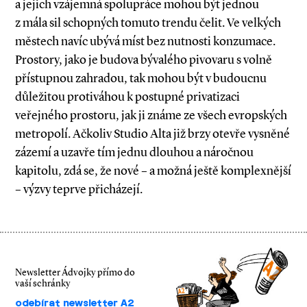
a jejich vzájemná spolupráce mohou být jednou
z mála sil schopných tomuto trendu čelit. Ve velkých
městech navíc ubývá míst bez nutnosti konzumace.
Prostory, jako je budova bývalého pivovaru s volně
přístupnou zahradou, tak mohou být v budoucnu
důležitou protiváhou k postupné privatizaci
veřejného prostoru, jak ji známe ze všech evropských
metropolí. Ačkoliv Studio Alta již brzy otevře vysněné
zázemí a uzavře tím jednu dlouhou a náročnou
kapitolu, zdá se, že nové – a možná ještě komplexnější
– výzvy teprve přicházejí.
Newsletter Ádvojky přímo do
vaší schránky
odebírat newsletter A2