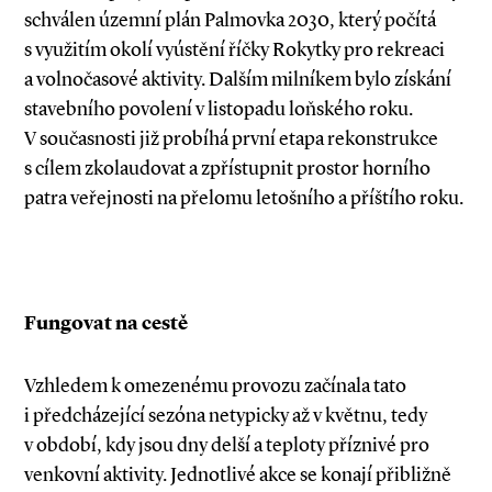
schválen územní plán Palmovka 2030, který počítá
s využitím okolí vyústění říčky Rokytky pro rekreaci
a volnočasové aktivity. Dalším milníkem bylo získání
stavebního povolení v listopadu loňského roku.
V současnosti již probíhá první etapa rekonstrukce
s cílem zkolaudovat a zpřístupnit prostor horního
patra veřejnosti na přelomu letošního a příštího roku.
Fungovat na cestě
Vzhledem k omezenému provozu začínala ta­­to
i předcházející sezóna netypicky až v květnu, tedy
v období, kdy jsou dny delší a teploty příznivé pro
venkovní aktivity. Jednotlivé akce se konají přibližně