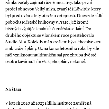
zámku začaly zajímat různé iniciativy. Jako první
prošel obnovou Velký mlýn, zvaný též Löwitův, který
byl před dvěma lety otevřen veřejnosti. Dnes zde sídlí
pobočka Městské knihovny v Praze, jež kromě
běžných výpůjček nabízí i čtenářská setkání. Do
druhého objektu se v loňském roce přestěhovalo
Studio Alta. Kolektiv má s areálem bývalého pivovaru
ambiciózní plány. Už na konci letošního roku by zde
měl vzniknout multifunkční sál pro zhruba dvě stě
osob a kavárna. Tím však jeho plány nekončí.
Na štaci
V letech 2020 až 2023 sídlila instituce zaměřená