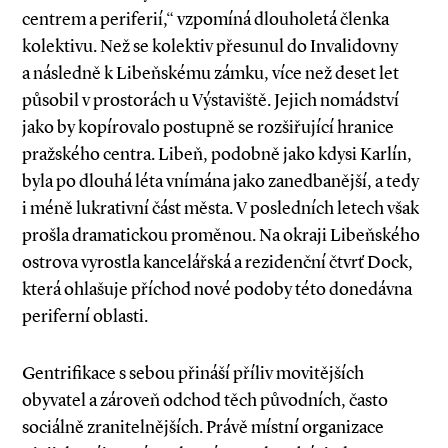
centrem a periferií,“ vzpomíná dlouholetá členka
kolektivu. Než se kolektiv přesunul do Invalidovny
a následně k Libeňskému zámku, více než deset let
působil v prostorách u Výstaviště. Jejich nomádství
jako by kopírovalo postupně se rozšiřující hranice
pražského centra. Libeň, podobně jako kdysi Karlín,
byla po dlouhá léta vnímána jako zanedbanější, a tedy
i méně lukrativní část města. V posledních letech však
prošla dramatickou proměnou. Na okraji Libeňského
ostrova vyrostla kancelářská a rezidenční čtvrť Dock,
která ohlašuje příchod nové podoby této donedávna
periferní oblasti.
Gentrifikace s sebou přináší příliv movitějších
obyvatel a zároveň odchod těch původních, často
sociálně zranitelnějších. Právě místní organizace