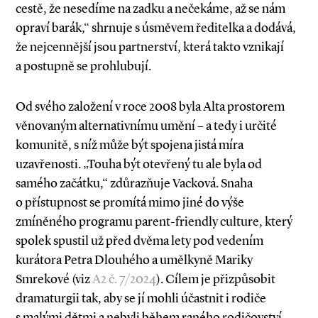
cestě, že nesedíme na zadku a nečekáme, až se nám
opraví barák,“ shrnuje s úsměvem ředitelka a dodává,
že nejcennější jsou partnerství, která takto vznikají
a postupně se prohlubují.
Od svého založení v roce 2008 byla Alta prostorem
věnovaným alternativnímu umění – a tedy i určité
komunitě, s níž může být spojena jistá míra
uzavřenosti. „Touha být otevřený tu ale byla od
samého začátku,“ zdůrazňuje Vacková. Snaha
o přístupnost se promítá mimo jiné do výše
zmíněného programu parent­-friendly culture, který
spolek spustil už před dvěma lety pod vedením
kurátora Petra Dlouhého a umělkyně Mariky
Smrekové (viz
A2 č. 7/2024
). Cílem je přizpůsobit
dramaturgii tak, aby se jí mohli účastnit i rodiče
s malými dětmi a nebyli během raného rodičovství