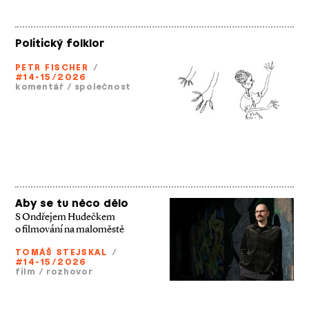
Politický folklor
PETR FISCHER
/
#14-15/2026
komentář
/
společnost
Aby se tu něco dělo
S Ondřejem Hudečkem
o filmování na maloměstě
TOMÁŠ STEJSKAL
/
#14-15/2026
film
/
rozhovor