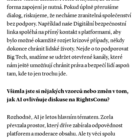
forma zapojení je nutná. Pokud úplně přerušíme
dialog, riskujeme, že necháme zranitelná společenství
bez podpory. Například naše Digitální bezpečnostní
linka spoléhá na přímý kontakt s platformami, aby
bylo možné okamžitě rozjet krizové případy, někdy
dokonce chránit lidské životy. Nejde o to podporovat
Big Tech, snažíme se udržet otevřené kanály, které
nám ještě umožňují chránit práva a bezpečí lidí aspoň
tam, kde to jen trochu jde.
Všimla jste si nějakých vzorců nebo změn v tom,
jak AI ovlivňuje diskuse na RightsConu?
Rozhodně, AI je letos hlavním tématem. Zcela
převzala prostor, který dříve zabírala odpovědnost
platforem a moderace obsahu. Ale ty věci spolu