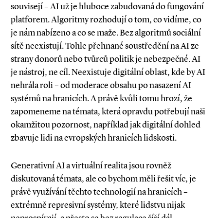
souvisejí – AI už je hluboce zabudovaná do fungování
platforem. Algoritmy rozhodují o tom, co vidíme, co
je nám nabízeno a co se maže. Bez algoritmů sociální
sítě neexistují. Tohle přehnané soustředění na AI ze
strany donorů nebo tvůrců politik je nebezpečné. AI
je nástroj, ne cíl. Neexistuje digitální oblast, kde by AI
nehrála roli – od moderace obsahu po nasazení AI
systémů na hranicích. A právě kvůli tomu hrozí, že
zapomeneme na témata, která opravdu potřebují naši
okamžitou pozornost, například jak digitální dohled
zbavuje lidi na evropských hranicích lidskosti.
Generativní AI a virtuální realita jsou rovněž
diskutovaná témata, ale co bychom měli řešit víc, je
právě využívání těchto technologií na hranicích –
extrémně represivní systémy, které lidstvu nijak