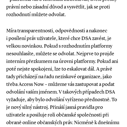
právní nebo zásadní důvod a vysvětlit, jak se proti
rozhodnutí můžete odvolat.
Míra transparentnosti, odpovědnosti a na­konec
i posílení práv uživatele, které chce DSA zavést, je
velkou novinkou. Pokud s rozhodnutím platformy
nesouhlasíte, můžete se odvolat. Nejprve to projde
interním přezkumem na úrovni platformy. Pokud ani
poté nejste spokojeni, lze to eskalovat dál. A právě
tady přicházejí na řadu neziskové organizace, jako
třeba Access Now – můžeme vás zastupovat a podat
odvolání vaším jménem. V takových případech DSA
vyžaduje, aby bylo odvolání vyřízeno přednostně. To
je nový silný nástroj. Přináší jasná pravidla pro
uživatele a posiluje roli občanské společnosti při
obraně online občanských práv. Nicméně k dnešnímu