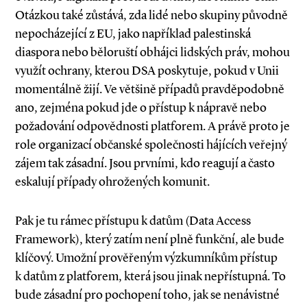
Otázkou také zůstává, zda lidé nebo skupiny původně
nepocházející z EU, jako například palestinská
diaspora nebo běloruští obhájci lidských práv, mohou
využít ochrany, kterou DSA poskytuje, pokud v Unii
momentálně žijí. Ve většině případů pravděpodobně
ano, zejména pokud jde o přístup k nápravě nebo
požadování odpovědnosti platforem. A právě proto je
role organizací občanské společnosti hájících veřejný
zájem tak zásadní. Jsou prvními, kdo reagují a často
eskalují případy ohrožených komunit.
Pak je tu rámec přístupu k datům (Data Access
Framework), který zatím není plně funkční, ale bude
klíčový. Umožní prověřeným výzkumníkům přístup
k datům z platforem, která jsou jinak nepřístupná. To
bude zásadní pro pochopení toho, jak se nenávistné