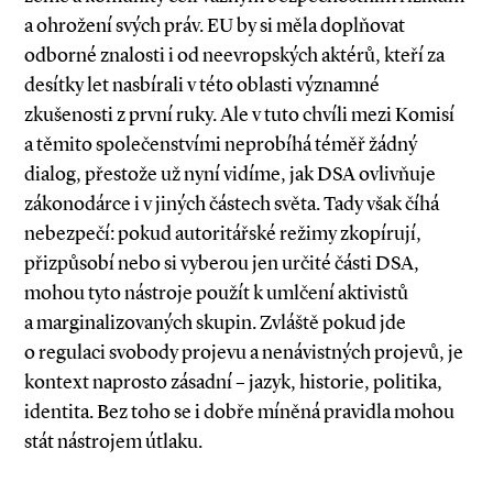
a ohrožení svých práv. EU by si měla doplňovat
odborné znalosti i od neevropských aktérů, kteří za
desítky let nasbírali v této oblasti významné
zkušenosti z první ruky. Ale v tuto chvíli mezi Komisí
a těmito společenstvími neprobíhá téměř žádný
dialog, přestože už nyní vidíme, jak DSA ovlivňuje
zákonodárce i v jiných částech světa. Tady však číhá
nebezpečí: pokud autoritářské režimy zkopírují,
přizpůsobí nebo si vyberou jen určité části DSA,
mohou tyto nástroje použít k umlčení aktivistů
a marginalizovaných skupin. Zvláště pokud jde
o regulaci svobody projevu a nenávistných projevů, je
kontext naprosto zásadní – jazyk, historie, politika,
identita. Bez toho se i dobře míněná pravidla mohou
stát nástrojem útlaku.