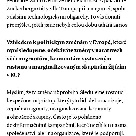
genocidě. Sami uvedli, že neudělali dost. A pak vidíte
Zuckerberga stát vedle Trumpa při inauguraci, spolu
s dalšími technologickými oligarchy. To vás donutí
přemýšlet, jestli jsme nebyli celou dobu taháni za nos.
Vzhledem k politickým změnám v Evropě, které
nyní sledujeme, očekáváte změny v narativech
vůči migrantům, komunitám vystaveným
rasismu a marginalizovaným skupinám žijícím
v EU?
Myslím, že ta změna už probíhá. Sledujeme rostoucí
bezpečnostní přístup, který tyto lidi dehumanizuje,
zejména migranty, marginalizované komunity
a ohrožené skupiny. Často je to poháněno
dezinformačními kampaněmi, které necílí jen na ona
společenství, ale i na organizace, které je podporují.