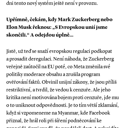
dni tento nový systém ještě není v provozu.
Upřímně, čekám, kdy Mark Zuckerberg nebo
Elon Musk řeknou: „S Evropskou unií jsme
skončili.“ A odejdou úplně…
Jistě, už teď se snaží evropskou regulaci podkopat
a prosadit deregulaci. Není náhoda, že Zuckerberg
veřejně zaútočil na EU poté, co Meta změnila své
politiky moderace obsahu a zrušila program
ověřování faktů. Obvinil unijní zákony, že jsou příliš
restriktivní, a tvrdil, že vedou k cenzuře. Ale jeho
kritika není motivována bojem proti cenzuře, jde mu
o to uniknout odpovědnosti. Je to tím větší zklamání,
když si vzpomeneme na Myanmar, kde Facebook
přiznal, že hrál roli při šíření podněcování ke