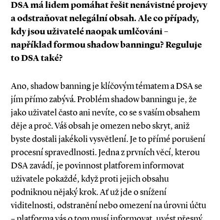
DSA má lidem pomáhat řešit nenávistné projevy
a odstraňovat nelegální obsah. Ale co případy,
kdy jsou uživatelé naopak umlčováni –
například formou shadow banningu? Reguluje
to DSA také?
Ano, shadow banning je klíčovým tématem a DSA se
jím přímo zabývá. Problém shadow banningu je, že
jako uživatel často ani nevíte, co se s vaším obsahem
děje a proč. Váš obsah je omezen nebo skryt, aniž
byste dostali jakékoli vysvětlení. Je to přímé porušení
procesní spravedlnosti. Jedna z prvních věcí, kterou
DSA zavádí, je povinnost platforem informovat
uživatele pokaždé, když proti jejich obsahu
podniknou nějaký krok. Ať už jde o snížení
viditelnosti, odstranění nebo omezení na úrovni účtu
– platforma vás o tom musí informovat, uvést přesný