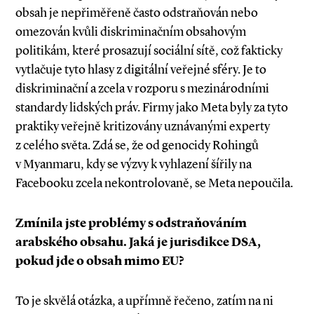
obsah je nepřiměřeně často odstraňován nebo
omezován kvůli diskriminačním obsahovým
politikám, které prosazují sociální sítě, což fakticky
vytlačuje tyto hlasy z digitální veřejné sféry. Je to
diskriminační a zcela v rozporu s mezinárodními
standardy lidských práv. Firmy jako Meta byly za tyto
praktiky veřejně kritizovány uznávanými experty
z celého světa. Zdá se, že od genocidy Rohingů
v Myanmaru, kdy se výzvy k vyhlazení šířily na
Facebooku zcela nekontrolovaně, se Meta nepoučila.
Zmínila jste problémy s odstraňováním
arabského obsahu. Jaká je jurisdikce DSA,
pokud jde o obsah mimo EU?
To je skvělá otázka, a upřímně řečeno, zatím na ni