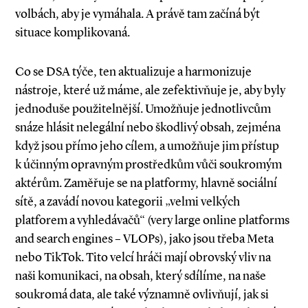
volbách, aby je vymáhala. A právě tam začíná být
situace komplikovaná.
Co se DSA týče, ten aktualizuje a harmonizuje
nástroje, které už máme, ale zefektivňuje je, aby byly
jednoduše použitelnější. Umožňuje jednotlivcům
snáze hlásit nelegální nebo škodlivý obsah, zejména
když jsou přímo jeho cílem, a umožňuje jim přístup
k účinným opravným prostředkům vůči soukromým
aktérům. Zaměřuje se na platformy, hlavně sociální
sítě, a zavádí novou kategorii „velmi velkých
platforem a vyhledávačů“ (very large online platforms
and search engines – VLOPs), jako jsou třeba Meta
nebo TikTok. Tito velcí hráči mají obrovský vliv na
naši komunikaci, na obsah, který sdílíme, na naše
soukromá data, ale také významně ovlivňují, jak si