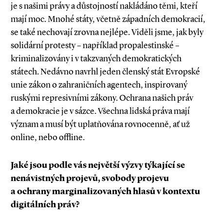
je s našimi právy a důstojností nakládáno těmi, kteří
mají moc. Mnohé státy, včetně západních demokracií,
se také nechovají zrovna nejlépe. Viděli jsme, jak byly
solidární protesty – například propalestinské –
kriminalizovány i v takzvaných demokratických
státech. Nedávno navrhl jeden členský stát Evropské
unie zákon o zahraničních agentech, inspirovaný
ruskými represivními zákony. Ochrana našich práv
a demokracie je v sázce. Všechna lidská práva mají
význam a musí být uplatňována rovnocenně, ať už
online, nebo offline.
Jaké jsou podle vás největší výzvy týkající se
nenávistných projevů, svobody projevu
a ochrany marginalizovaných hlasů v kontextu
digitálních práv?