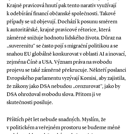
Krajně pravicová hnutí pak tento narativ využívají
k odebírání financí občanské společnosti. Takové
případy se už objevují. Dochází k posunu směrem
k autoritářské, krajně pravicové rétorice, která
záměrně snižuje hodnotu lidského života. Důraz na
„suverenitu“ se často pojí s migrační politikou a se
snahou EU globálně konkurovat v oblasti AI a inovací,
zejména Číně a USA. Význam práva na svobodu
projevu se také záměrně překrucuje. Někteří poslanci
Evropského parlamentu vyzývají Komisi, aby zajistila,
že zákony jako DSA nebudou „cenzurovat“, jako by
DSA ohrožoval svobodu slova. Přitom ji ve
skutečnosti posiluje.
Příštích pět let nebude snadných. Myslím, že
v politickém a veřejném prostoru se budeme méně