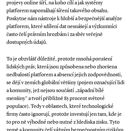
projevy online šíří, na koho cílí a jak systémy
platforem napomáhají šíření takového obsahu.
Poskytne nám nástroje k hlubší a bezpečnější analýze
platforem, které sdílení dat nesnášejí a výzkumníci
často čelí právním hrozbám i za sběr veřejně
dostupných údajů.
To je obzvlášť důležité, protože mnohá porušení
lidských práv, která jsou způsobena nebo zhoršena
nedbalostí platforem a absencí jejich zodpovědnosti,
se dějí v zemích globální většiny (pojem označující lidi
a komunity, jež nejsou součástí „západní bílé
menšiny“ a tvoří přibližně 85 procent světové
populace). Tedy v oblastech, které technologické
firmy často ignorují, protože investují jen tam, kde je
to pro ně výhodné nebo nutné z hlediska zisku. Tyto
země a komunity čelí vážným bezpečnostním rizikům