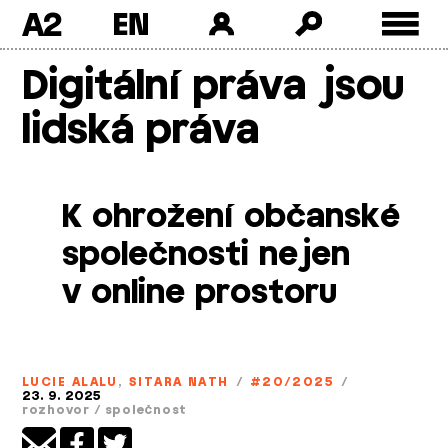
A2
Skip
Digitální práva jsou
to
content
lidská práva
K ohrožení občanské
společnosti nejen
v online prostoru
LUCIE ALALU
,
SITARA NATH
/
#20/2025
/
23. 9. 2025
rozhovor
/
společnost