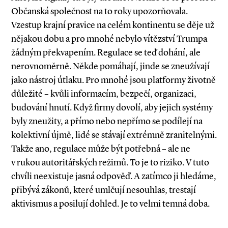
Občanská společnost na to roky upozorňovala.
Vzestup krajní pravice na celém kontinentu se děje už
nějakou dobu a pro mnohé nebylo vítězství Trumpa
žádným překvapením. Regulace se teď dohání, ale
nerovnoměrně. Někde pomáhají, jinde se zneužívají
jako nástroj útlaku. Pro mnohé jsou platformy životně
důležité – kvůli informacím, bezpečí, organizaci,
budování hnutí. Když firmy dovolí, aby jejich systémy
byly zneužity, a přímo nebo nepřímo se podílejí na
kolektivní újmě, lidé se stávají extrémně zranitelnými.
Takže ano, regulace může být potřebná – ale ne
v rukou autoritářských režimů. To je to riziko. V tuto
chvíli neexistuje jasná odpověď. A zatímco ji hledáme,
přibývá zákonů, které umlčují nesouhlas, trestají
aktivismus a posilují dohled. Je to velmi temná doba.