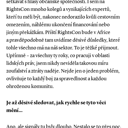
setkávat s hlasy občanské společnosti. I sem na
RightsCon mnoho kolegů a vynikajících expertů,
kteří tu měli být, nakonec nedorazilo kvůli cestovním
omezením, náhlému ukončení financování nebo
jiným překážkám. Příští RightsCon bude v Africe
a pravděpodobně tam uvidíme děsivé důsledky, které
tohle všechno má na náš sektor. To je těžké přijmout.
Upřímně – za všechny ty roky, co pracuji v oblasti
lidských práv, jsem nikdy neviděla takovou míru
zoufalství a ztráty naděje. Nejde jen o jeden problém,
ovlivňuje to každý boj za spravedlnost a každou
ohroženou komunitu.
Je až děsivé sledovat, jak rychle se tyto věci
mění…
Ano, ale signály tu byly dlouho. Nestalo se to přes noc.