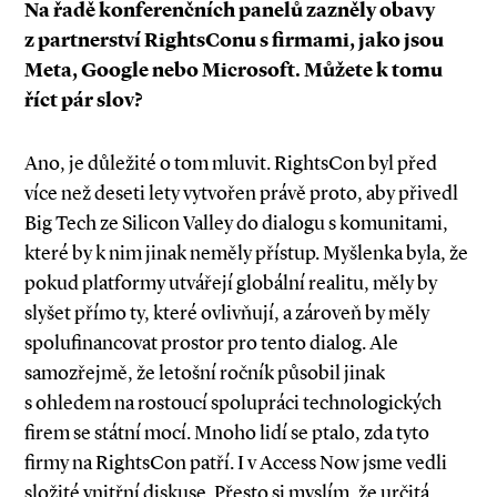
Na řadě konferenčních panelů zazněly obavy
z partnerství RightsConu s firmami, jako jsou
Meta, Google nebo Microsoft. Můžete k tomu
říct pár slov?
Ano, je důležité o tom mluvit. RightsCon byl před
více než deseti lety vytvořen právě proto, aby přivedl
Big Tech ze Silicon Valley do dialogu s komunitami,
které by k nim jinak neměly přístup. Myšlenka byla, že
pokud platformy utvářejí globální realitu, měly by
slyšet přímo ty, které ovlivňují, a zároveň by měly
spolufinancovat prostor pro tento dialog. Ale
samozřejmě, že letošní ročník působil jinak
s ohledem na rostoucí spolupráci technologických
firem se státní mocí. Mnoho lidí se ptalo, zda tyto
firmy na RightsCon patří. I v Access Now jsme vedli
složité vnitřní diskuse. Přesto si myslím, že určitá