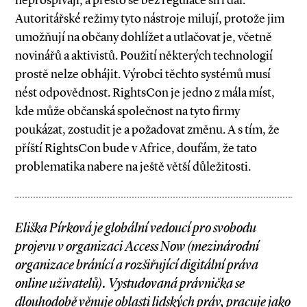
neprospívají, a přesto se bez regulace šíří dál.
Autoritářské režimy tyto nástroje milují, protože jim
umožňují na občany dohlížet a utlačovat je, včetně
novinářů a aktivistů. Použití některých technologií
prostě nelze obhájit. Výrobci těchto systémů musí
nést odpovědnost. RightsCon je jedno z mála míst,
kde může občanská společnost na tyto firmy
poukázat, zostudit je a požadovat změnu. A s tím, že
příští RightsCon bude v Africe, doufám, že tato
problematika nabere na ještě větší důležitosti.
Eliška Pírková je globální vedoucí pro svobodu
projevu v organizaci Access Now (mezinárodní
organizace bránící a rozšiřující digitální práva
online uživatelů). Vystudovaná právnička se
dlouhodobě věnuje oblasti lidských práv, pracuje jako