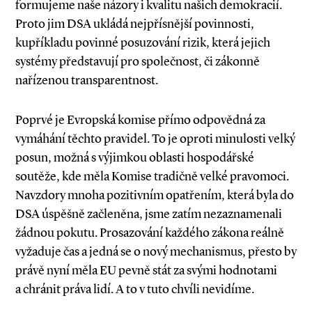
formujeme naše názory i kvalitu našich demokracií.
Proto jim DSA ukládá nejpřísnější povinnosti,
kupříkladu povinné posuzování rizik, která jejich
systémy představují pro společnost, či zákonně
nařízenou transparentnost.
Poprvé je Evropská komise přímo odpovědná za
vymáhání těchto pravidel. To je oproti minulosti velký
posun, možná s výjimkou oblasti hospodářské
soutěže, kde měla Komise tradičně velké pravomoci.
Navzdory mnoha pozitivním opatřením, která byla do
DSA úspěšně začleněna, jsme zatím nezaznamenali
žádnou pokutu. Prosazování každého zákona reálně
vyžaduje čas a jedná se o nový mechanismus, přesto by
právě nyní měla EU pevně stát za svými hodnotami
a chránit práva lidí. A to v tuto chvíli nevidíme.