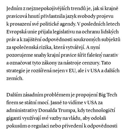
Jedním z nejznepokojivějších trendů je, jak si krajně
pravicová hnutí přivlastnila jazyk svobody projevu
k prosazení své politické agendy. V posledních letech
Evropská unie přijala legislativu na ochranu lidských
práv a k zajištění odpovědnosti soukromých subjektů
za společenská rizika, která vytvářejí. A nyní
pozorujeme snahy krajní pravice šířit falešný narativ
a označovat tyto zákony za nástroje cenzury. Tato
strategie je rozšířená nejen v EU, ale i v USA a dalších
zemích.
Dalším zásadním problémem je propojení Big Tech
firem se státní mocí. Jasně to vidíme v USA za
administrativy Donalda Trumpa, kdy technologičtí
giganti využívají své vazby na vládu, aby odolali
pokusům o regulaci nebo přivedení k odpovědnosti