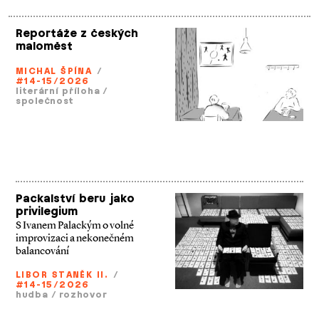
Reportáže z českých
maloměst
MICHAL ŠPÍNA
/
#14-15/2026
literární příloha
/
společnost
Packalství beru jako
privilegium
S Ivanem Palackým o volné
improvizaci a nekonečném
balancování
LIBOR STANĚK II.
/
#14-15/2026
hudba
/
rozhovor