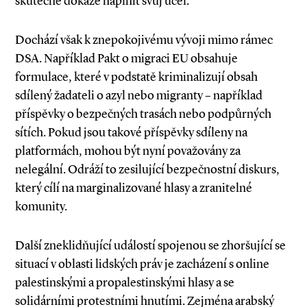
skutečně dokáže naplnit svůj účel.
Dochází však k znepokojivému vývoji mimo rámec
DSA. Například Pakt o migraci EU obsahuje
formulace, které v podstatě kriminalizují obsah
sdílený žadateli o azyl nebo migranty – například
příspěvky o bezpečných trasách nebo podpůrných
sítích. Pokud jsou takové příspěvky sdíleny na
platformách, mohou být nyní považovány za
nelegální. Odráží to zesilující bezpečnostní diskurs,
který cílí na marginalizované hlasy a zranitelné
komunity.
Další zneklidňující událostí spojenou se zhoršující se
situací v oblasti lidských práv je zacházení s online
palestinskými a propalestinskými hlasy a se
solidárními protestními hnutími. Zejména arabský