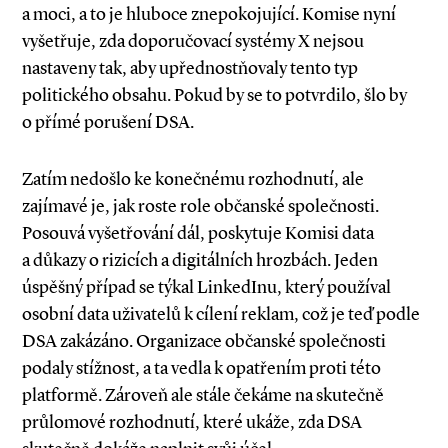
a moci, a to je hluboce znepokojující. Komise nyní
vyšetřuje, zda doporučovací systémy X nejsou
nastaveny tak, aby upřednostňovaly tento typ
politického obsahu. Pokud by se to potvrdilo, šlo by
o přímé porušení DSA.
Zatím nedošlo ke konečnému rozhodnutí, ale
zajímavé je, jak roste role občanské společnosti.
Posouvá vyšetřování dál, poskytuje Komisi data
a důkazy o rizicích a digitálních hrozbách. Jeden
úspěšný případ se týkal LinkedInu, který používal
osobní data uživatelů k cílení reklam, což je teď podle
DSA zakázáno. Organizace občanské společnosti
podaly stížnost, a ta vedla k opatřením proti této
platformě. Zároveň ale stále čekáme na skutečně
průlomové rozhodnutí, které ukáže, zda DSA