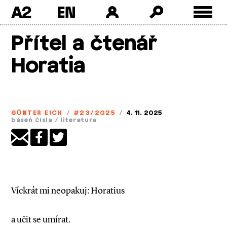
A2
Skip
Přítel a čtenář
to
content
Horatia
GÜNTER EICH
/
#23/2025
/
4. 11. 2025
báseň čísla
/
literatura
Víckrát mi neopakuj: Horatius
a učit se umírat.