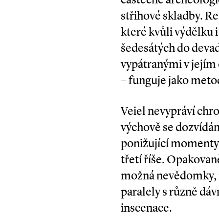
střihové skladby. R
které kvůli výdělku
šedesátých do devad
vypátranými v jejím
– funguje jako meto
Veiel nevypráví chro
výchově se dozvídám
ponižující momenty 
třetí říše. Opakovan
možná nevědomky, mo
paralely s různě dáv
inscenace.