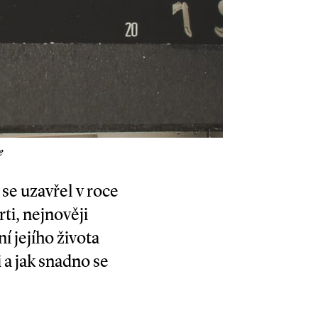
e
se uzavřel v roce
ti, nejnověji
í jejího života
i a jak snadno se