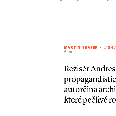
MARTIN ŠRAJER
/
#24
film
Režisér Andres
propagandistic
autorčina archiv
které pečlivě r