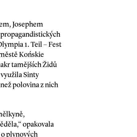
erem, Josephem
 propagandistických
Olympia 1. Teil – Fest
 městě Końskie
sakr tamějších Židů
využila Sinty
 než polovina z nich
umělkyně,
ěděla,“ opakovala
a o plynových