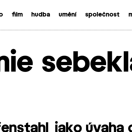
o
film
hudba
umění
společnost
m
ie sebek
efenstahl jako úvaha