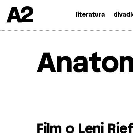
A2
literatura
divadl
Skip
to
content
Anatom
Film o Leni Ri