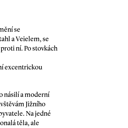
mění se
ahl a Veielem, se
proti ní. Po stovkách
lní excentrickou
 násilí a moderní
ávštěvám Jižního
byvatele. Na jedné
onalá těla, ale