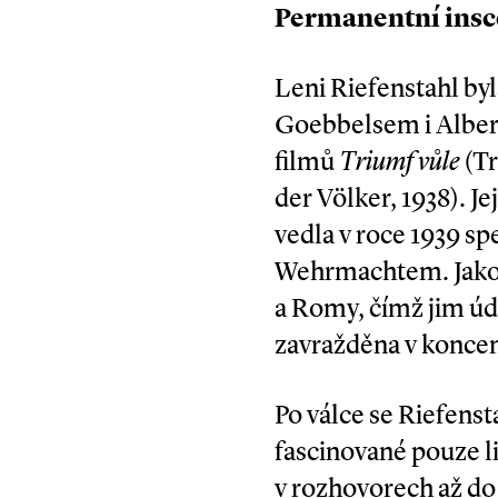
Permanentní ins
Leni Riefenstahl by
Goebbelsem i Albert
filmů
Triumf vůle
(Tr
der Völker, 1938). 
vedla v roce 1939 sp
Wehrmachtem. Jako
a Romy, čímž jim úda
zavražděna v koncen
Po válce se Riefenst
fascinované pouze l
v rozhovorech až do 