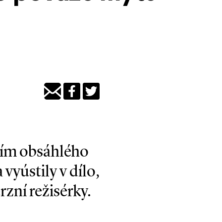
tím obsáhlého
 vyústily v dílo,
rzní režisérky.