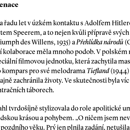
cenace
la řadu let v úzkém kontaktu s Adolfem Hitl
em Speerem, a to nejen kvůli přípravě svých
iumph des Willens, 1935) a
Přehlídka národů
(
Její kolaborace měla mnoho podob. V polském
eciální filmovou jednotku, která zachytila ma
 kompars pro své melodrama
Tiefland
(1944) 
jně zachránila životy. Ve skutečnosti byla víc
tračních táborech.
ahl tvrdošíjně stylizovala do role apolitické 
idskou krásou a pohybem. „O ničem jsem nev
pozdního věku. Prý jen plnila zadání, netušil