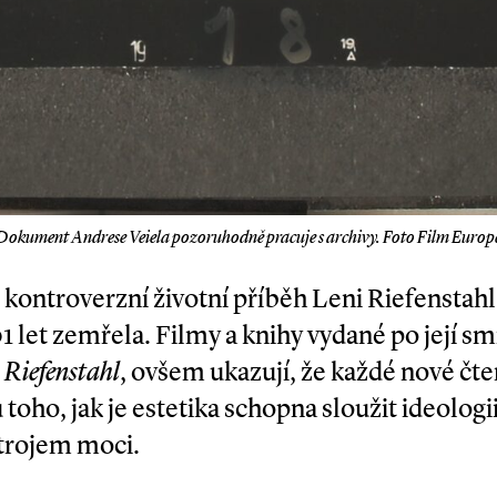
Dokument Andrese Veiela pozoruhodně pracuje s archivy. Foto Film Europ
 kontroverzní životní příběh Leni Riefenstahl 
1 let zemřela. Filmy a knihy vydané po její smr
t
Riefenstahl
, ovšem ukazují, že každé nové čten
toho, jak je estetika schopna sloužit ideologi
trojem moci.