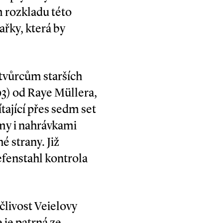
 rozkladu této
ařky, která by
i tvůrcům starších
93) od Raye Müllera,
tající přes sedm set
lmy i nahrávkami
 strany. Již
efenstahl kontrola
člivost Veielovy
 je patrná ze