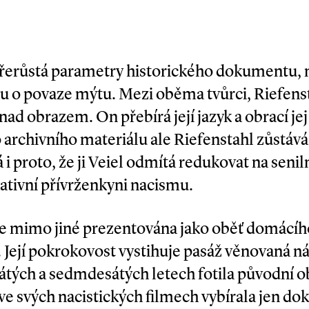
přerůstá parametry historického dokumentu, 
u o povaze mýtu. Mezi oběma tvůrci, Riefenst
ad obrazem. On přebírá její jazyk a obrací jej 
archivního materiálu ale Riefenstahl zůstává
i proto, že ji Veiel odmítá redukovat na seni
tivní přívrženkyni nacismu.
 mimo jiné prezentována jako oběť domácího
Její pokrokovost vystihuje pasáž věnovaná n
átých a sedmdesátých letech fotila původní o
 ve svých nacistických filmech vybírala jen dok