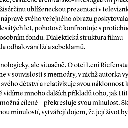
ežisérčinu ublíženeckou prezentaci v televizn
 i nápravě svého veřejného obrazu poskytovala
esátých let, pohotově konfrontuje s protic
 osobním fondu. Dialektická struktura filmu –
da odhalování lží a sebeklamů.
nologicky, ale situačně. O otci Leni Riefensta
e v souvislosti s memoáry, v nichž autorka vy
svého dětství a relativizuje svou náklonnos
ě vidíme mnoho dalších příkladů toho, jak Hit
žná cíleně – překresluje svou minulost. Sk
nou minulostí, vytvářejí dojem, že její život 