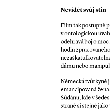
Nevidět svůj stín
Film tak postupně 
v ontologickou úvah
odehrává boj o moc n
hodin zpracovaného 
nezaškatulkovatelná 
dámu nebo manipula
Německá tvůrkyně je
emancipovaná žena. 
Súdánu, kde v šedes
straně si stejně jako