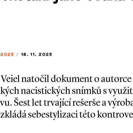
/2025
/
18. 11. 2025
 Veiel natočil dokument o autorce
kých nacistických snímků s využi
u. Šest let trvající rešerše a výroba
ozkládá sebestylizaci této kontrove