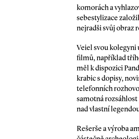
komorách a vyhlazov
sebestylizace založi
nejradši svůj obraz r
Veiel svou kolegyni 
filmů, například tř
měl k dispozici Pand
krabic s dopisy, nov
telefonních rozhovo
samotná rozsáhlost p
nad vlastní legendou
Rešerše a výroba amb
částečně archeologic