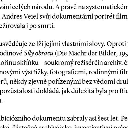
ání celých národů. A právě na systematickém
l Andres Veiel svůj dokumentární portrét film
ežírovala i po smrti.
usvědčuje ze lži jejími vlastními slovy. Oprot
íhodinové
Síly obrazu
(Die Machr der Bilder, 19
ořinu skříňku – soukromý režisérčin archiv, čí
inovými výstřižky, fotografiemi, rodinnými fi
rů, někdy zjevně pořízenými bez vědomí druhé
ozůstalosti dokládá, jak důležitá byla pro Ri
.
iciózního dokumentu zabraly asi šest let. Pe
ké, částečně archivářsko­-investigativní práce