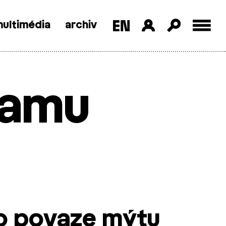
ultimédia
archiv
lamu
 o povaze mýtu