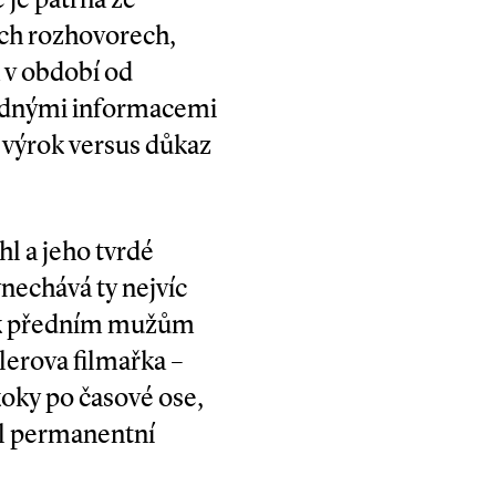
ích rozhovorech,
 v období od
hůdnými informacemi
 výrok versus důkaz
hl a jeho tvrdé
nechává ty nejvíc
t k předním mužům
lerova filmařka –
oky po časové ose,
byl permanentní