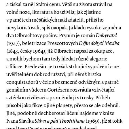
a získal za něj Státní cenu. Většinu života strávil na
volné noze, literatura ho uživila; jak zjistíme
v pamětech měšťáckých nakladatelů, příliš ho
nevykořisťovali, spíš naopak. Já kladu vysoko zejména
dva Olbrachtovy počiny. Prvním je román
Dobyvatel
(1947), beletrizace Prescottových
Dějin dobytí Mexika
(1843, česky 1964), již Olbracht napsal za okupace,
a mohli bychom tam tedy hledat různé alegorie
a filiace. Především je to však strhující vyprávění o ne­
uvěřitelném dobrodružství, při němž hrstka
conquistadorů v čele s bezmezně odvážným a patrně
geniál­ním vůdcem Cortézem rozvrátila vzkvétající
aztéckou civilizaci a proměnila ji v trosky. Příběh
působí jako fikce z jiné planety, přesto se ale odehrál.
Jiné, podobně dechberoucí líčení najdeme v knize
Ivana Slavíka
Sláva a pád Tenočtitlanu
(1969), jíž si tolik
cenil Ivan Diviš a opakovaně ji vyzdvihoval.