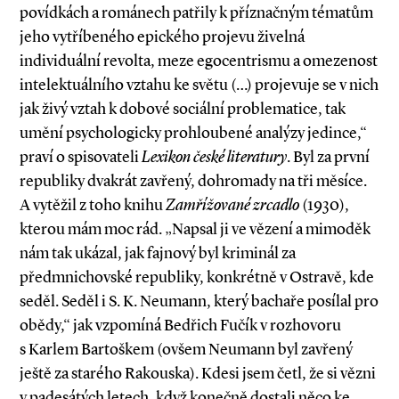
povídkách a románech patřily k příznačným tématům
jeho vytříbeného epického projevu živelná
individuální revolta, meze egocentrismu a omezenost
intelektuálního vztahu ke světu (…) projevuje se v nich
jak živý vztah k dobové sociální problematice, tak
umění psychologicky prohloubené analýzy jedince,“
praví o spisovateli
Lexikon české literatury
. Byl za první
republiky dvakrát zavřený, dohromady na tři měsíce.
A vytěžil z toho knihu
Zamřížované zrcadlo
(1930),
kterou mám moc rád. „Napsal ji ve vězení a mimoděk
nám tak ukázal, jak fajnový byl kriminál za
předmnichovské republiky, konkrétně v Ostravě, kde
seděl. Seděl i S. K. Neumann, který bachaře posílal pro
obědy,“ jak vzpomíná Bedřich Fučík v rozhovoru
s Karlem Bartoškem (ovšem Neumann byl zavřený
ještě za starého Rakouska). Kdesi jsem četl, že si vězni
v padesátých letech, když konečně dostali něco ke