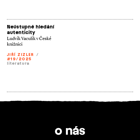
Neústupné hledání
autenticity
Ludvík Vaculík v České
knižnici
JIŘÍ ZIZLER
/
#19/2025
literatura
o nás