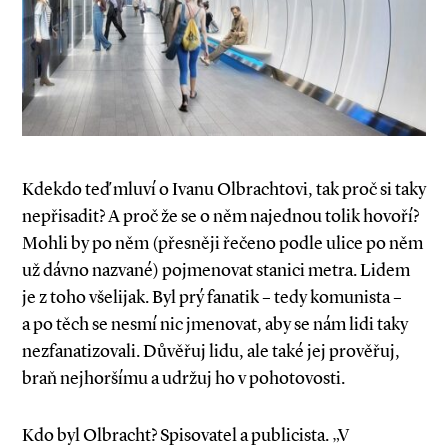
Kdekdo teď mluví o Ivanu Olbrachtovi, tak proč si taky
nepřisadit? A proč že se o něm najednou tolik hovoří?
Mohli by po něm (přesněji řečeno podle ulice po něm
už dávno nazvané) pojmenovat stanici metra. Lidem
je z toho všelijak. Byl prý fanatik – tedy komunista –
a po těch se nesmí nic jmenovat, aby se nám lidi taky
nezfanatizovali. Důvěřuj lidu, ale také jej prověřuj,
braň nejhoršímu a udržuj ho v pohotovosti.
Kdo byl Olbracht? Spisovatel a publicista. „V