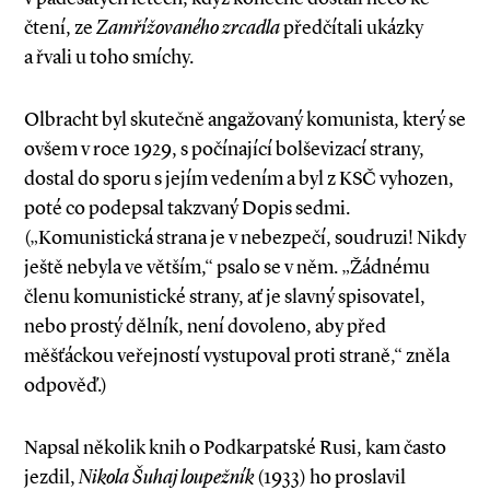
čtení, ze
Zamřížovaného zrcadla
předčítali ukázky
a řvali u toho smíchy.
Olbracht byl skutečně angažovaný komunista, který se
ovšem v roce 1929, s počínající bolševizací strany,
dostal do sporu s jejím vedením a byl z KSČ vyhozen,
poté co podepsal takzvaný Dopis sedmi.
(„Komunistická strana je v nebezpečí, soudruzi! Nikdy
ještě nebyla ve větším,“ psalo se v něm. „Žádnému
členu komunistické strany, ať je slavný spisovatel,
nebo prostý dělník, není dovoleno, aby před
měšťáckou veřejností vystupoval proti straně,“ zněla
odpověď.)
Napsal několik knih o Podkarpatské Rusi, kam často
jezdil,
Nikola Šuhaj loupežník
(1933) ho proslavil