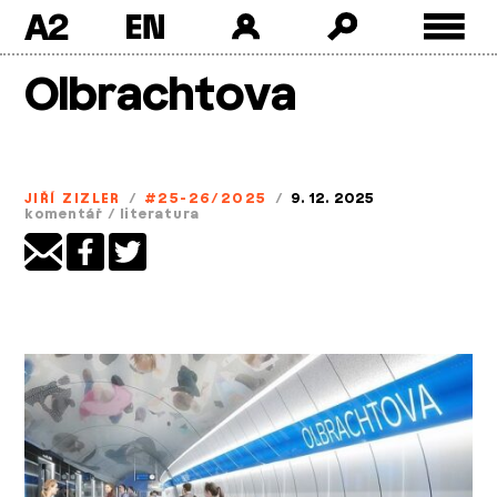
A2
Skip
Olbrachtova
to
content
JIŘÍ ZIZLER
/
#25-26/2025
/
9. 12. 2025
komentář
/
literatura