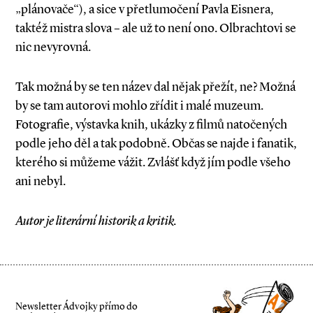
„plánovače“), a sice v přetlumočení Pavla Eisnera,
taktéž mistra slova – ale už to není ono. Olbrachtovi se
nic nevyrovná.
Tak možná by se ten název dal nějak přežít, ne? Možná
by se tam autorovi mohlo zřídit i malé muzeum.
Fotografie, výstavka knih, ukázky z filmů natočených
podle jeho děl a tak podobně. Občas se najde i fanatik,
kterého si můžeme vážit. Zvlášť když jím podle všeho
ani nebyl.
Autor je literární historik a kritik.
Newsletter Ádvojky přímo do