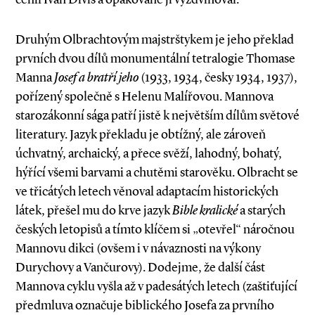
Druhým Olbrachtovým majstrštykem je jeho překlad
prvních dvou dílů monumentální tetralogie Thomase
Manna
Josef a bratří jeho
(1933, 1934, česky 1934, 1937),
pořízený společně s Helenu Malířovou. Mannova
starozákonní sága patří jistě k největším dílům světové
literatury. Jazyk překladu je obtížný, ale zároveň
úchvatný, archaický, a přece svěží, lahodný, bohatý,
hýřící všemi barvami a chutěmi starověku. Olbracht se
ve třicátých letech věnoval adaptacím historických
látek, přešel mu do krve jazyk
Bible kralické
a starých
českých letopisů a tímto klíčem si „otevřel“ náročnou
Mannovu dikci (ovšem i v návaznosti na výkony
Durychovy a Vančurovy). Dodejme, že další část
Mannova cyklu vyšla až v padesátých letech (zaštiťující
předmluva označuje biblického Josefa za prvního