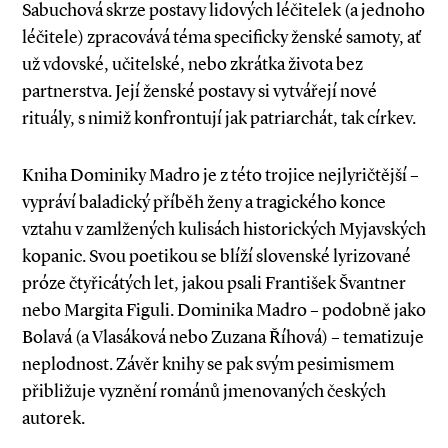
Sabuchová skrze postavy lidových léčitelek (a jednoho
léčitele) zpracovává téma specificky ženské samoty, ať
už vdovské, učitelské, nebo zkrátka života bez
partnerstva. Její ženské postavy si vytvářejí nové
rituály, s nimiž konfrontují jak patriarchát, tak církev.
Kniha Dominiky Madro je z této trojice nejlyričtější –
vypráví baladický příběh ženy a tragického konce
vztahu v zamlžených kulisách historických Myjavských
kopanic. Svou poetikou se blíží slovenské lyrizované
próze čtyřicátých let, jakou psali František Švantner
nebo Margita Figuli. Dominika Madro – podobně jako
Bolavá (a Vlasáková nebo Zuzana Říhová) – tematizuje
neplodnost. Závěr knihy se pak svým pesimismem
přibližuje vyznění románů jmenovaných českých
autorek.