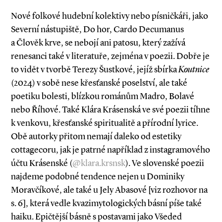
Nové folkové hudební kolektivy nebo písničkáři, jako
Severní nástupiště, Do hor, Cardo Decumanus
a Člověk krve, se nebojí ani patosu, který zažívá
renesanci také v literatuře, zejména v poezii. Dobře je
to vidět v tvorbě Terezy Šustkové, jejíž sbírka
Koutnice
(2024) v sobě nese křesťanské poselství, ale také
poetiku bolesti, blízkou románům Madro, Bolavé
nebo Říhové. Také Klára Krásenská ve své poezii tíhne
k venkovu, křesťanské spiritualitě a přírodní lyrice.
Obě autorky přitom nemají daleko od estetiky
cottagecoru, jak je patrné například z instagramového
účtu Krásenské (
@klara.krsnsk
). Ve slovenské poezii
najdeme podobné tendence nejen u Dominiky
Moravčíkové, ale také u Jely Abasové [viz rozhovor na
s. 6], která vedle kvazimytologických básní píše také
haiku. Epičtější básně s postavami jako Všeded