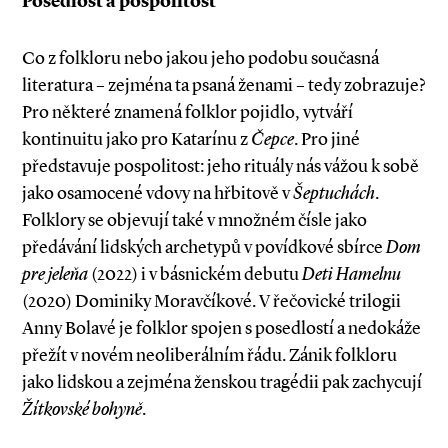
Posedlost a pospolitost
Co z folkloru nebo jakou jeho podobu současná
literatura – zejména ta psaná ženami – tedy zobrazuje?
Pro některé znamená folklor pojidlo, vytváří
kontinuitu jako pro Katarínu z
Čepce
. Pro jiné
představuje pospolitost: jeho rituá­ly nás vážou k sobě
jako osamocené vdovy na hřbitově v
Šeptuchách
.
Folklory se objevují také v množném čísle jako
předávání lidských archetypů v povídkové sbírce
Dom
pre jeleňa
(2022) i v básnickém debutu
Deti Hamelnu
(2020) Dominiky Moravčíkové. V řečovické trilogii
Anny Bolavé je folklor spojen s posedlostí a nedokáže
přežít v novém neoliberálním řádu. Zánik folkloru
jako lidskou a zejména ženskou tragédii pak zachycují
Žítkovské bohyně
.