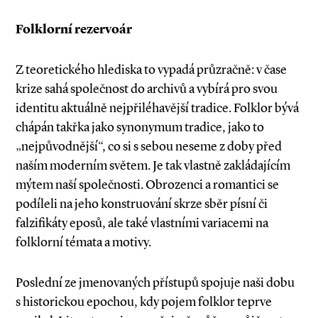
Folklorní rezervoár
Z teoretického hlediska to vypadá průzračně: v čase
krize sahá společnost do archivů a vybírá pro svou
identitu aktuálně nejpřiléhavější tradice. Folklor bývá
chápán takřka jako synonymum tradice, jako to
„nejpůvodnější“, co si s sebou neseme z doby před
naším moderním světem. Je tak vlastně zakládajícím
mýtem naší společnosti. Obrozenci a romantici se
podíleli na jeho konstruování skrze sběr písní či
falzifikáty eposů, ale také vlastními varia­­cemi na
folklorní témata a motivy.
Poslední ze jmenovaných přístupů spojuje naši dobu
s historickou epochou, kdy pojem folklor teprve