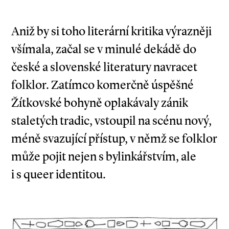
Aniž by si toho literární kritika výrazněji
všímala, začal se v minulé dekádě do
české a slovenské literatury navracet
folklor. Zatímco komerčně úspěšné
Žítkovské bohyně oplakávaly zánik
staletých tradic, vstoupil na scénu nový,
méně svazující přístup, v němž se folklor
může pojit nejen s bylinkářstvím, ale
i s queer identitou.