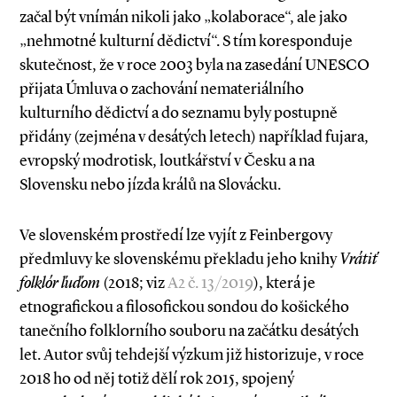
začal být vnímán nikoli jako „kolaborace“, ale jako
„nehmotné kulturní dědictví“. S tím koresponduje
skutečnost, že v roce 2003 byla na zasedání UNESCO
přijata Úmluva o zachování nemateriálního
kulturního dědictví a do seznamu byly postupně
přidány (zejména v desátých letech) například fujara,
evropský modrotisk, loutkářství v Česku a na
Slovensku nebo jízda králů na Slovácku.
Ve slovenském prostředí lze vyjít z Feinbergovy
předmluvy ke slovenskému překladu jeho knihy
Vrátiť
folklór ľuďom
(2018; viz
A2 č. 13/2019
), která je
etnografickou a filosofickou sondou do košického
tanečního folklorního souboru na začátku desátých
let. Autor svůj tehdejší výzkum již historizuje, v roce
2018 ho od něj totiž dělí rok 2015, spojený