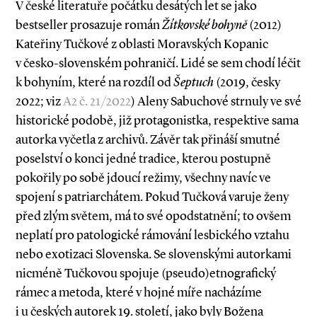
V české literatuře počátku desátých let se jako
bestseller prosazuje román
Žítkovské bohyně
(2012)
Kateřiny Tučkové z oblasti Moravských Kopanic
v česko­-slovenském pohraničí. Lidé se sem chodí léčit
k bohyním, které na rozdíl od
Šeptuch
(2019, česky
2022; viz
A2 č. 21/2022
) Aleny Sabuchové strnuly ve své
historické podobě, již protagonistka, respektive sama
autorka vyčetla z archivů. Závěr tak přináší smutné
poselství o konci jedné tradice, kterou postupně
pokořily po sobě jdoucí režimy, všechny navíc ve
spojení s patriarchátem. Pokud Tučková varuje ženy
před zlým světem, má to své opodstatnění; to ovšem
neplatí pro patologické rámování lesbického vztahu
nebo exotizaci Slovenska. Se slovenskými autorkami
nicméně Tučkovou spojuje (pseudo)etnografický
rámec a metoda, které v hojné míře nacházíme
i u českých autorek 19. století, jako byly Božena