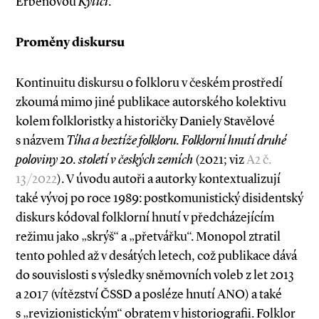
Erbenovou
Kyticí
.
Proměny diskursu
Kontinuitu diskursu o folkloru v českém prostředí
zkoumá mimo jiné publikace autorského kolektivu
kolem folkloristky a historičky Danie­ly Stavělové
s názvem
Tíha a beztíže folkloru. Folklorní hnutí druhé
poloviny 20. století v českých zemích
(2021; viz
A2 č.
13/2022
). V úvodu autoři a autorky kontextualizují
také vývoj po roce 1989: postkomunistický disidentský
diskurs kódoval folklorní hnutí v předcházejícím
režimu jako „skrýš“ a „přetvářku“. Monopol ztratil
tento pohled až v desátých letech, což publikace dává
do souvislosti s výsledky sněmovních voleb z let 2013
a 2017 (vítězství ČSSD a posléze hnutí ANO) a také
s „revizionistickým“ obratem v historiografii. Folklor