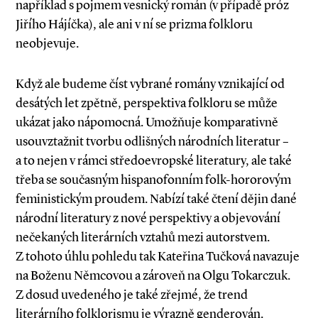
například s pojmem vesnický román (v případě próz
Jiřího Hájíčka), ale ani v ní se prizma folkloru
neobjevuje.
Když ale budeme číst vybrané romány vznikající od
desátých let zpětně, perspektiva folkloru se může
ukázat jako nápomocná. Umožňuje komparativně
usouvztažnit tvorbu odlišných národních literatur –
a to nejen v rámci středoevropské literatury, ale také
třeba se současným hispanofonním folk­-hororovým
feministickým proudem. Nabízí také čtení dějin dané
národní literatury z nové perspektivy a objevování
nečekaných literárních vztahů mezi autorstvem.
Z tohoto úhlu pohledu tak Kateřina Tučková navazuje
na Boženu Němcovou a zároveň na Olgu Tokarczuk.
Z dosud uvedeného je také zřejmé, že trend
literárního folklorismu je výrazně genderován.