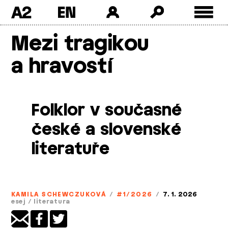
A2
Skip
Mezi tragikou
to
content
a hravostí
Folklor v současné
české a slovenské
literatuře
KAMILA SCHEWCZUKOVÁ
/
#1/2026
/
7. 1. 2026
esej
/
literatura