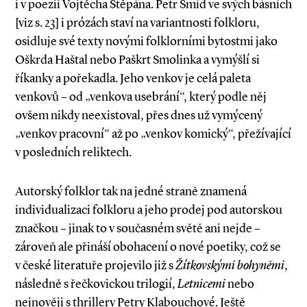
i v poezii Vojtěcha Štěpána. Petr Šmíd ve svých básních
[viz s. 23] i prózách staví na variantnosti folkloru,
osidluje své texty novými folklorními bytostmi jako
Oškrda Haštal nebo Paškrt Smolinka a vymýšlí si
říkanky a pořekadla. Jeho venkov je celá paleta
venkovů – od „venkova usebrání“, který podle něj
ovšem nikdy neexistoval, přes dnes už vymýcený
„venkov pracovní“ až po „venkov komický“, přežívající
v posledních reliktech.
Autorský folklor tak na jedné straně znamená
individualizaci folkloru a jeho prodej pod autorskou
značkou – jinak to v současném světě ani nejde –
zároveň ale přináší obohacení o nové poetiky, což se
v české literatuře projevilo již s
Žítkovskými bohyněmi
,
následně s řečkovickou trilogií,
Letnicemi
nebo
nejnověji s thrillery Petry Klabouchové. Ještě