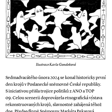
Ilustrace Karla Gondeková
Sedmadvacátého února 2024 se konal historicky první
den krojů v Poslanecké sněmovně České republiky.
S iniciativou přišla trojice politiků z ANO a TOP
09. Celou scenerii doprovázela etnografická výstava
rekonstruo­vaných krojů, slavnostně zahájená téhož
dne. Předsedkyně Sněmovny Markéta Pekarová