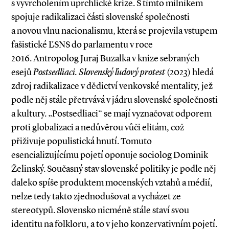
s vyvrcholením uprchlické krize. S tímto milníkem
spojuje radikalizaci části slovenské společnosti
a novou vlnu nacionalismu, která se projevila vstupem
fašistické ĽSNS do parlamentu v roce
2016. Antropolog Juraj Buzalka v knize sebraných
esejů
Postsedliaci. Slovenský ľudový protest
(2023) hledá
zdroj radikalizace v dědictví venkovské mentality, jež
podle něj stále přetrvává v jádru slovenské společnosti
a kultury. „Postsedliaci“ se mají vyznačovat odporem
proti globalizaci a nedůvěrou vůči elitám, což
přiživuje populistická hnutí. Tomuto
esencializujícímu pojetí oponuje sociolog Dominik
Želinský. Současný stav slovenské politiky je podle něj
daleko spíše produktem mocenských vztahů a médií,
nelze tedy takto zjednodušovat a vycházet ze
stereotypů. Slovensko nicméně stále staví svou
identitu na folkloru, a to v jeho konzervativním pojetí.