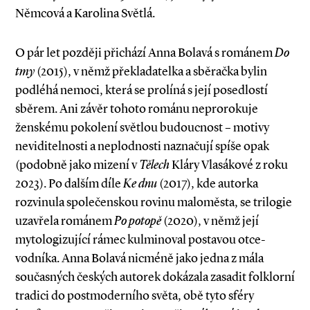
Němcová a Karolina Světlá.
O pár let později přichází Anna Bolavá s ro­mánem
Do
tmy
(2015), v němž překladatelka a sběračka bylin
podléhá nemoci, která se prolíná s její posedlostí
sběrem. Ani závěr tohoto románu neprorokuje
ženskému pokolení světlou budoucnost – motivy
neviditelnosti a neplodnosti naznačují spíše opak
(podobně jako mizení v
Tělech
Kláry Vlasákové z roku
2023). Po dalším díle
Ke dnu
(2017), kde autorka
rozvinula společenskou rovinu maloměsta, se trilogie
uzavřela románem
Po potopě
(2020), v němž její
mytologizující rámec kulminoval postavou otce­-
vodníka. Anna Bolavá nicméně jako jedna z mála
současných českých autorek dokázala zasadit folklorní
tradici do postmoderního světa, obě tyto sféry