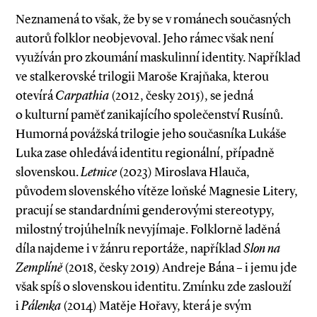
Neznamená to však, že by se v románech současných
autorů folklor neobjevoval. Jeho rámec však není
využíván pro zkoumání maskulinní identity. Například
ve stalkerovské trilogii Maroše Krajňaka, kterou
otevírá
Carpathia
(2012, česky 2015), se jedná
o kulturní paměť zanikajícího společenství Rusínů.
Humorná povážská trilogie jeho současníka Lukáše
Luka zase ohledává identitu regionální, případně
slovenskou.
Letnice
(2023) Miroslava Hlauča,
původem slovenského vítěze loňské Magnesie Litery,
pracují se standardními genderovými stereotypy,
milostný trojúhelník nevyjímaje. Folklorně laděná
díla najdeme i v žánru reportáže, například
Slon na
Zemplíně
(2018, česky 2019) Andreje Bána – i jemu jde
však spíš o slovenskou identitu. Zmínku zde zaslouží
i
Pálenka
(2014) Matěje Hořavy, která je svým