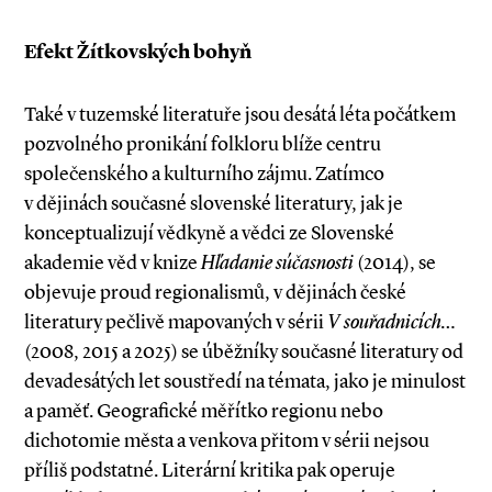
Efekt Žítkovských bohyň
Také v tuzemské literatuře jsou desátá léta počátkem
pozvolného pronikání folkloru blíže centru
společenského a kulturního zájmu. Zatímco
v dějinách současné slovenské literatury, jak je
konceptualizují vědkyně a vědci ze Slovenské
akademie věd v knize
Hľadanie súčasnosti
(2014), se
objevuje proud regionalismů, v dějinách české
literatury pečlivě mapovaných v sérii
V souřadnicích…
(2008, 2015 a 2025) se úběžníky současné literatury od
devadesátých let soustředí na témata, jako je minulost
a paměť. Geografické měřítko regionu nebo
dichotomie města a venkova přitom v sérii nejsou
příliš podstatné. Literární kritika pak operuje