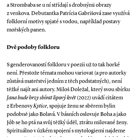
a Strombaba se u ní střídají s drobnými obrazy
z venkova. Debutantka Patrícia Gabrišová zase využívá
folklorní motivy spjaté s vodou, například postavy
mořských panen.
Dvě podoby folkloru
S genderovaností folkloru v poezii už to tak horké
není. Přestože témata mohou variovat (a pro autorky
zůstává mateřství jedním z těch podstatných), není
těžké najít ani autory. Miloš Doležal, který svou sbírku
Jana bude brzy sbírat lipový květ
(2022) uvádí citátem
z Erbenovy
Kytice
, spojuje ženu se sběrem bylin
podobně jako Bolavá. V básních oslovuje Boha a jako
Jób se ho ptá na svůj těžký úděl, ztrátu milované ženy.
Spirituálno v úzkém spojení s mytologie­mi najdeme