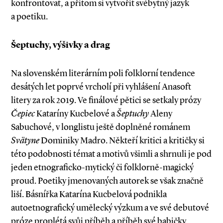
konfrontovat, a přitom si vytvořit svébytný jazyk
a poetiku.
Šeptuchy, výšivky a drag
Na slovenském literárním poli folklorní tendence
desátých let poprvé vrcholí při vyhlášení Anasoft
litery za rok 2019. Ve finálové pětici se setkaly prózy
Čepiec
Kataríny Kucbelové a
Šeptuchy
Aleny
Sabuchové, v longlistu ještě doplněné románem
Svätyne
Dominiky Madro. Někteří kritici a kritičky si
této podobnosti témat a motivů všimli a shrnuli je pod
jeden etnograficko­-mytický či folklorně­-magický
proud. Poetiky jmenovaných autorek se však značně
liší. Básnířka Katarína Kucbelová podnikla
autoetnografický umělecký výzkum a ve své debutové
próze proplétá svůj příběh a příběh své babičky