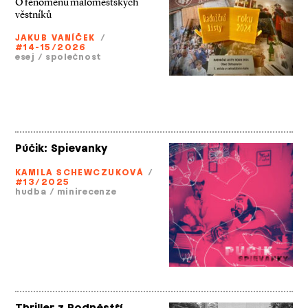
O fenoménu maloměstských
věstníků
JAKUB VANÍČEK
/
#14-15/2026
esej
/
společnost
Púčik: Spievanky
KAMILA SCHEWCZUKOVÁ
/
#13/2025
hudba
/
minirecenze