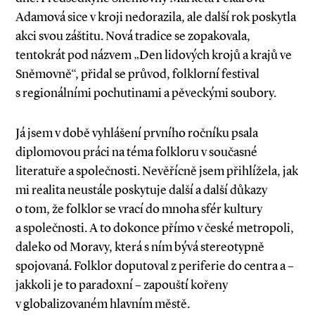
Adamová sice v kroji nedorazila, ale další rok poskytla
akci svou záštitu. Nová tradice se zopakovala,
tentokrát pod názvem „Den lidových krojů a krajů ve
Sněmovně“, přidal se průvod, folklorní festival
s regionálními pochutinami a pěveckými soubory.
Já jsem v době vyhlášení prvního ročníku psala
diplomovou práci na téma folkloru v současné
literatuře a společnosti. Nevěřícně jsem přihlížela, jak
mi realita neustále poskytuje další a další důkazy
o tom, že folklor se vrací do mnoha sfér kultury
a společnosti. A to dokonce přímo v české metropoli,
daleko od Moravy, která s ním bývá stereotypně
spojovaná. Folklor doputoval z periferie do centra a –
jakkoli je to paradoxní – zapouští kořeny
v globalizovaném hlavním městě.