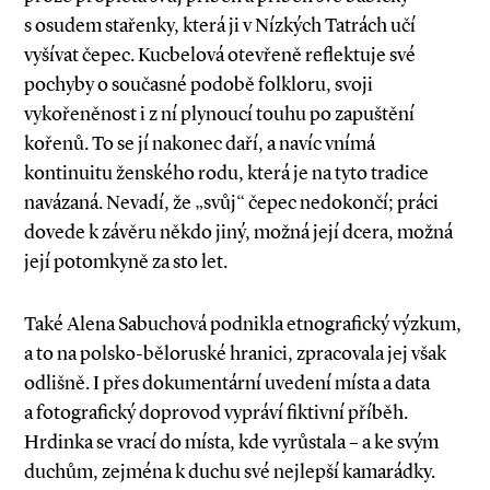
s osudem stařenky, která ji v Nízkých Tatrách učí
vyšívat čepec. Kucbelová otevřeně reflektuje své
pochyby o současné podobě folkloru, svoji
vykořeněnost i z ní plynoucí touhu po zapuštění
kořenů. To se jí nakonec daří, a navíc vnímá
kontinuitu ženského rodu, která je na tyto tradice
navázaná. Nevadí, že „svůj“ čepec nedokončí; práci
dovede k závěru někdo jiný, možná její dcera, možná
její potomkyně za sto let.
Také Alena Sabuchová podnikla etnografický výzkum,
a to na polsko­-běloruské hranici, zpracovala jej však
odlišně. I přes dokumentární uvedení místa a data
a fotografický doprovod vypráví fiktivní příběh.
Hrdinka se vrací do místa, kde vyrůstala – a ke svým
duchům, zejména k duchu své nejlepší kamarádky.