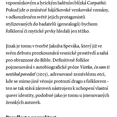
vzpomínkovým a lyrickým laděním blízká
Carpathii
.
Pokud jde o zmíněné hájíčkovské venkovské romány,
v odkouzleném světě jejich protagonistů
stylizovaných do badatelů (genealogů) bychom
folklorní či mytické prvky hledali jen těžko.
Jinak je tomu v tvorbě Jakuba Speváka, který již ve
svém debutu prozkoumává vesnické prostředí a sahá
pro obraznost do Bible. Definitivně folklor
pojmenovává v autobiografické próze
Všetko, čo som ti
nestihol povedať
(2025), adresované zemřelému otci,
kde se mimo jiné věnuje protnutí dragu s folklorem –
ten se tak stává zároveň nástrojem k uchopení vlastní
queer identity, podobně jako je tomu u jmenovaných
ženských autorek.