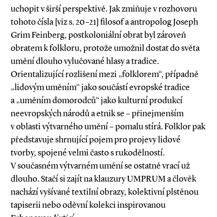
uchopit v širší perspektivě. Jak zmiňuje v rozhovoru
tohoto čísla [viz s. 20–21] filosof a antropolog Joseph
Grim Feinberg, postkoloniální obrat byl zároveň
obratem k folkloru, protože umožnil dostat do světa
umění dlouho vylučované hlasy a tradice.
Orientalizující rozlišení mezi „folklorem“, případně
„lidovým uměním“ jako součástí evropské tradice
a „uměním domorodců“ jako kulturní produkcí
neevropských národů a etnik se – přinejmenším
v oblasti výtvarného umění – pomalu stírá. Folklor pak
představuje shrnující pojem pro projevy lidové
tvorby, spojené velmi často s rukodělností.
V současném výtvarném umění se ostatně vrací už
dlouho. Stačí si zajít na klauzury UMPRUM a člověk
nachází vyšívané textilní obrazy, kolektivní plstěnou
tapiserii nebo oděvní kolekci inspirovanou