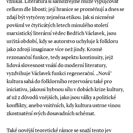
vznikal. Literatura si samozřejmě může vypůjčovat
celkem dle libosti; její hranice se proměňují a dnes se
zdají být vytyčeny zejména etikou. Jak si nicméně
povšiml ve čtyřicátých letech minulého století
marxistický literární vědec Bedřich Václavek, jsou
určitá období, kdy se autorstvo uchyluje k folkloru
jako zdroji imaginace více než jindy. Kromě
rezonanční funkce, tedy aspektu kontinuity, jejž
lidová slovesnost vnáší do moderní literatury,
vyzdvihuje Václavek funkci regenerační. „Nová“
kultura sahá do folklorního rezervoáru také pro
iniciativu, jakousi hybnou sílu v dobách krize kultury,
ať už z důvodů vnějších, jako jsou války a politické
konflikty, anebo vnitřních, kdy kultura ustrne vinou
zkostnatění svých dosavadních schémat.
Také novější teoretické rámce se snaží tento jev