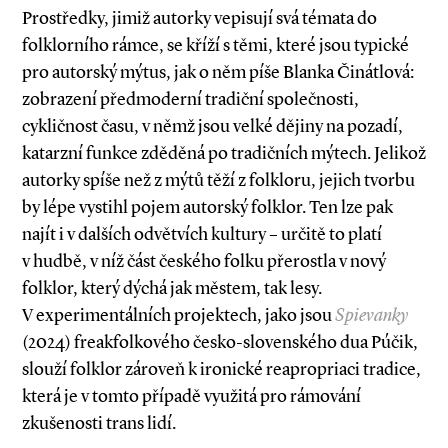
Prostředky, jimiž autorky vepisují svá témata do
folklorního rámce, se kříží s těmi, které jsou typické
pro autorský mýtus, jak o něm píše Blanka Činátlová:
zobrazení předmoderní tradiční společnosti,
cykličnost času, v němž jsou velké dějiny na pozadí,
katarzní funkce zděděná po tradičních mýtech. Jelikož
autorky spíše než z mýtů těží z folkloru, jejich tvorbu
by lépe vystihl pojem autorský folklor. Ten lze pak
najít i v dalších odvětvích kultury – určitě to platí
v hudbě, v níž část českého folku přerostla v nový
folklor, který dýchá jak městem, tak lesy.
V experimentálních projektech, jako jsou
Spievanky
(2024) freakfolkového česko­-slovenského dua Púčik,
slouží folklor zároveň k ironické reapropriaci tradice,
která je v tomto případě využitá pro rámování
zkušenosti trans lidí.