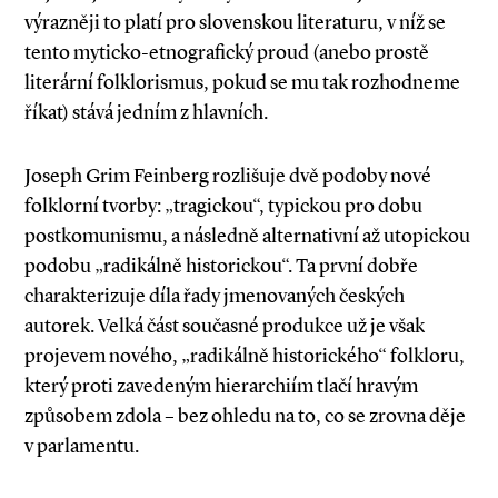
výrazněji to platí pro slovenskou literaturu, v níž se
tento myticko­-etnografický proud (anebo prostě
literární folklorismus, pokud se mu tak rozhodneme
říkat) stává jedním z hlavních.
Joseph Grim Feinberg rozlišuje dvě podoby nové
folklorní tvorby: „tragickou“, typickou pro dobu
postkomunismu, a následně alternativní až utopickou
podobu „radikálně historickou“. Ta první dobře
charakterizuje díla řady jmenovaných českých
autorek. Velká část současné produkce už je však
projevem nového, „radikálně historického“ folkloru,
který proti zavedeným hierarchiím tlačí hravým
způsobem zdola – bez ohledu na to, co se zrovna děje
v parlamentu.