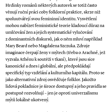
Hrdinky románů některých autorek se totiž často
věnují ruční práci coby folklorní praktice, skrze niž
spoluutvářejí svou femininní identitu. Vysvětlení
mohou nabízet feministické teorie kladoucí důraz na
umlčování žen a jejich systematické vylučování
z dominantních diskursů, jak o něm mluví například
Mary Beard nebo Magdalena Szczuka. Zdroje
imaginace čerpají ženy v mýtech (třeba o Arachné, jež
vyzvala Athénu k soutěži v tkaní), které jsou sice
kanonické a dnes i globální, ale předpokládají
specifický typ vzdělání a kulturního kapitálu. Proto se
jako alternativní zdroj osvědčuje folklor. Jakožto
lidová pokladnice je široce dostupný a jeho pravidla se
postupně rozvolňují – jen je oproti univerzalismu
mýtů lokálně ukotvený.