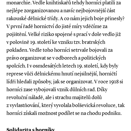
monarchie. Vedle knihtiskařů tehdy horníci platili za
nejlépe zorganizovanou a navíc nejbojovnější část
rakouské dělnické třídy. A co nám jejich boje přinesly?
V první řadě hornictví do jisté míry vděčíme za
pojištění. Velké riziko spojené s prací v dole vedlo již
v polovině 19. století ke vzniku tzv. bratrských
pokladen. Vedle toho horníci setrvale bojovali za
právo organizovat se v odborech a politických
spolcích. I v osmdesátých letech 19. století, kdy byly
represe vůči dělnickému hnutí nejsilnější, horničtí
lídři hledali způsoby, jak se organizovat. V roce 1918 si
horníci zase vybojovali vznik důlních rad. Díky
revoluční náladě, ale i strachu majitelů dolů
z vyvlastňování, který vyvolala bolševická revoluce, tak
horníci získali možnost podílet se na chodu podniku.
Solidarita s horníky