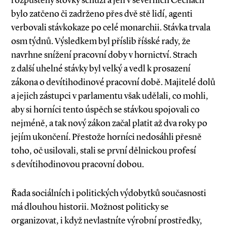
rozpuštěny stovky schůzí a jen v severních Čechách
bylo zatčeno či zadrženo přes dvě stě lidí, agenti
verbovali stávkokaze po celé monarchii. Stávka trvala
osm týdnů. Výsledkem byl příslib říšské rady, že
navrhne snížení pracovní doby v hornictví. Strach
z další uhelné stávky byl velký a vedl k prosazení
zákona o devítihodinové pracovní době. Majitelé dolů
a jejich zástupci v parlamentu však udělali, co mohli,
aby si horníci tento úspěch se stávkou spojovali co
nejméně, a tak nový zákon začal platit až dva roky po
jejím ukončení. Přestože horníci nedosáhli přesně
toho, oč usilovali, stali se první dělnickou profesí
s devítihodinovou pracovní dobou.
Řada sociálních i politických výdobytků současnosti
má dlouhou historii. Možnost politicky se
organizovat, i když nevlastníte výrobní prostředky,