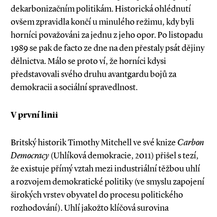
dekarbonizačním politikám. Historická ohlédnutí
ovšem zpravidla končí u minulého režimu, kdy byli
horníci považováni za jednu z jeho opor. Po listopadu
1989 se pak de facto ze dne na den přestaly psát dějiny
dělnictva. Málo se proto ví, že horníci kdysi
představovali svého druhu avantgardu bojů za
demokracii a sociální spravedlnost.
V první linii
Britský historik Timothy Mitchell ve své knize
Carbon
Democracy
(Uhlíková demokracie, 2011) přišel s tezí,
že existuje přímý vztah mezi industriální těžbou uhlí
a rozvojem demokratické politiky (ve smyslu zapojení
širokých vrstev obyvatel do procesu politického
rozhodování). Uhlí jakožto klíčová surovina