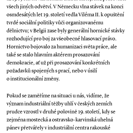
všech jiných odvětví. V Německu vlna stávek na konci
osmdesátých let 19. století vedla Viléma II. k opuštění
tvrdé sociální politiky vůči organizovanému
dělnictvu; v Belgii zase byly generální hornické stávky
rozhodující pro boj za všeobecné hlasovací právo.
Hornictvo bojovalo za humanizaci světa práce, ale
také se stalo hlavním aktérem prosazování
demokracie, ať už při prosazování konkrétních
požadavků spojených s prací, nebo v úsilí
o institucionální změny.
Pokud se zaměříme na situaci u nás, vidíme, že
význam industriální těžby uhlí v českých zemích
prudce vzrostl v druhé polovině 19. století, kdy se
zejména mostecká a ostravsko­-karvinská uhelná
pánev přetvářely v industriální centra rakouské