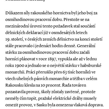
Důkazem síly rakouského hornictva byl jeho boj za
osmihodinovou pracovní dobu. Přestože se na
mezinárodní úrovni tento požadavek stal součástí
dělnických deklarací již v osmdesátých letech
19. století, v českých zemích dělnictvo na konci století
stále pracovalo i jedenáct hodin denně. Generální
stávku za osmihodinovou pracovní dobu začali
horníci plánovat v roce 1897, vypukla ale až v lednu
roku 1900 a jednalo se o největší stávku v habsburské
monarchii. Práci přerušilo přes 63 tisíc horníků ve
všech uhelných pánvích monarchie a těžba v celém
Rakousku klesla na 10 procent. Řada továren
pozastavila provoz, školy zůstaly zavřené, protože
neměly čím topit, pražské elektrické dráhy musely
omezit provoz, v Sasku byla omezena vlaková doprava.