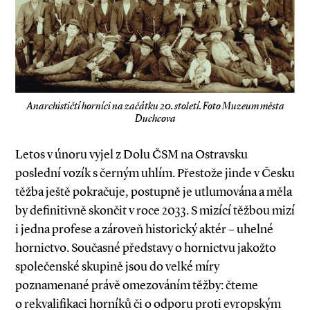
Anarchističtí horníci na začátku 20. století. Foto Muzeum města
Duchcova
Letos v únoru vyjel z Dolu ČSM na Ostravsku
poslední vozík s černým uhlím. Přestože jinde v Česku
těžba ještě pokračuje, postupně je utlumována a měla
by definitivně skončit v roce 2033. S mizící těžbou mizí
i jedna profese a zároveň historický aktér – uhelné
hornictvo. Současné představy o hornictvu jakožto
společenské skupině jsou do velké míry
poznamenané právě omezováním těžby: čteme
o rekvalifikaci horníků či o odporu proti evropským