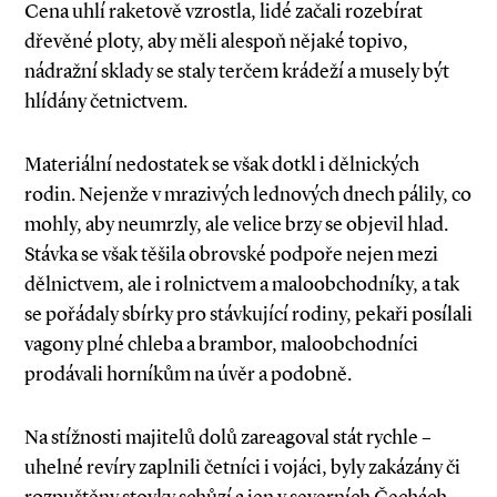
Cena uhlí raketově vzrostla, lidé začali rozebírat
dřevěné ploty, aby měli alespoň nějaké topivo,
nádražní sklady se staly terčem krádeží a musely být
hlídány četnictvem.
Materiální nedostatek se však dotkl i dělnických
rodin. Nejenže v mrazivých lednových dnech pálily, co
mohly, aby neumrzly, ale velice brzy se objevil hlad.
Stávka se však těšila obrovské podpoře nejen mezi
dělnictvem, ale i rolnictvem a maloobchodníky, a tak
se pořádaly sbírky pro stávkující rodiny, pekaři posílali
vagony plné chleba a brambor, maloobchodníci
prodávali horníkům na úvěr a podobně.
Na stížnosti majitelů dolů zareagoval stát rychle –
uhelné revíry zaplnili četníci i vojáci, byly zakázány či