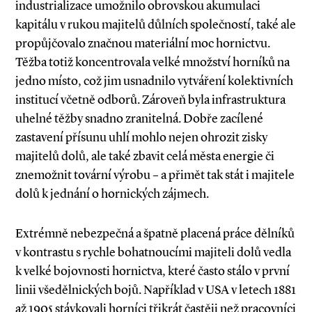
industrializace umožnilo obrovskou akumulaci
kapitálu v rukou majitelů důlních společností, také ale
propůjčovalo značnou materiální moc hornictvu.
Těžba totiž koncentrovala velké množství horníků na
jedno místo, což jim usnadnilo vytváření kolektivních
institucí včetně odborů. Zároveň byla infrastruktura
uhelné těžby snadno zranitelná. Dobře zacílené
zastavení přísunu uhlí mohlo nejen ohrozit zisky
majitelů dolů, ale také zbavit celá města energie či
znemožnit tovární výrobu – a přimět tak stát i majitele
dolů k jednání o hornických zájmech.
Extrémně nebezpečná a špatně placená práce dělníků
v kontrastu s rychle bohatnoucími majiteli dolů vedla
k velké bojovnosti hornictva, které často stálo v první
linii všedělnických bojů. Například v USA v letech 1881
až 1905 stávkovali horníci třikrát častěji než pracovníci