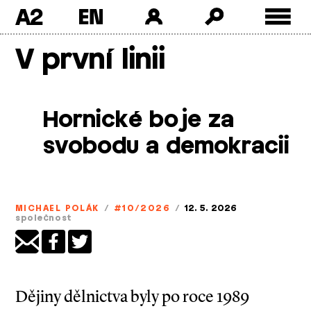
A2
Skip
V první linii
to
content
Hornické boje za
svobodu a demokracii
MICHAEL POLÁK
/
#10/2026
/
12. 5. 2026
společnost
Dějiny dělnictva byly po roce 1989