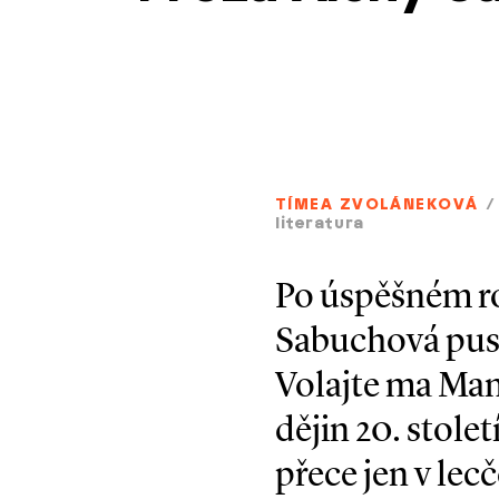
TÍMEA ZVOLÁNEKOVÁ
/
literatura
Po úspěšném ro
Sabuchová pusti
Volajte ma Mand
dějin 20. stole
přece jen v lecč