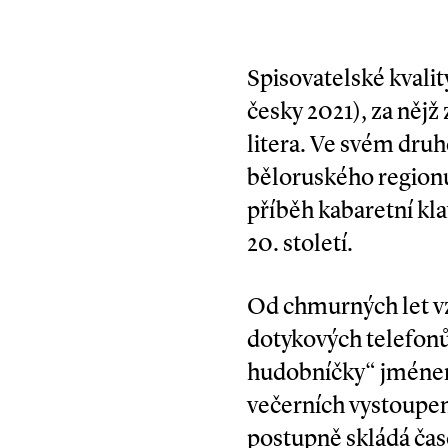
Spisovatelské kvalit
česky 2021), za nějž
litera. Ve svém dru
běloruského regio­nu
příběh kabaretní kl
20. století.
Od chmurných let vz
dotykových telefonů
hudobníčky“ jménem
večerních vystoupen
postupně skládá čas