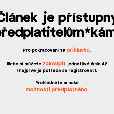
Článek je přístupn
předplatitelům*kám
přihlaste
Pro pokračování se
.
zakoupit
Nebo si můžete
jednotlivé číslo A2
(nejprve je potřeba se registrovat).
Prohlédněte si naše
možnosti předplatného
.