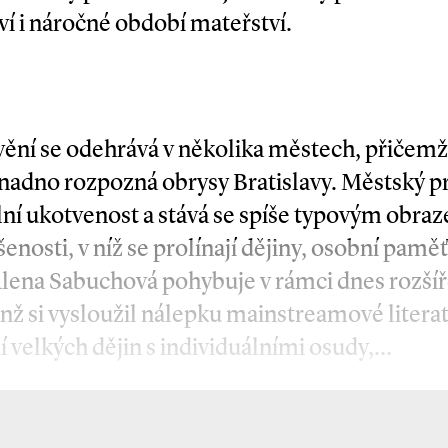
ví i náročné období mateřství.
ávění se odehrává v několika městech, přičemž
adno rozpozná obrysy Bratislavy. Městský pr
lní ukotvenost a stává se spíše typovým obra
nosti, v níž se prolínají dějiny, osobní pamě
Alena Sabuchová pohybuje v rámci dnes rozš
enž si vysloužil nálepku mainstreamové literat
í velkých dějin s individuálními osudy,…