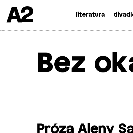
A2
literatura
divadl
Skip
to
content
Bez ok
Próza Aleny S