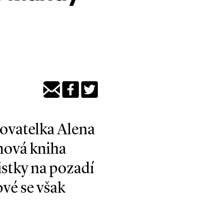
ovatelka Alena
 nová kniha
istky na pozadí
ové se však