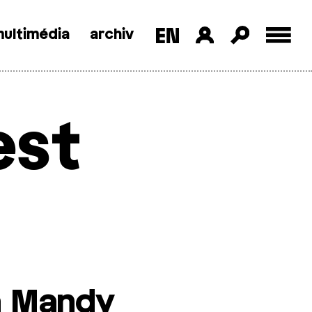
ultimédia
archiv
est
a Mandy