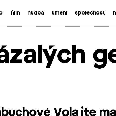
o
film
hudba
umění
společnost
m
ázalých g
abuchové Volajte m