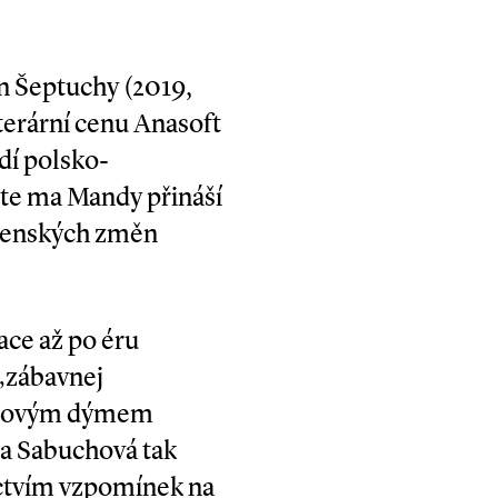
án Šeptuchy (2019,
iterární cenu Anasoft
í polsko­-
ajte ma Mandy přináší
ečenských změn
ce až po éru
 „zábavnej
retovým dýmem
na Sabuchová tak
ictvím vzpomínek na