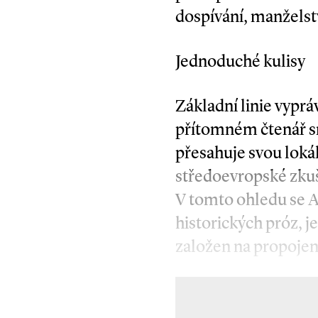
dospívání, manželst
Jednoduché kulisy
Základní linie vypr
přítomném čtenář sn
přesahuje svou loká
středoevropské zkuše
V tomto ohledu se 
historických próz, j
založen na propojen