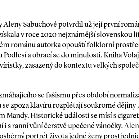
y Aleny Sabuchové potvrdil už její první rom
 získala v roce 2020 nejznámější slovenskou l
hém románu autorka opouští folklorní prostřed
 Podlesí a obrací se do minulosti. Kniha Vol
avíristky, zasazený do kontextu velkých spol
máhajícího se fašismu přes období normaliza
 se zpoza klavíru rozplétají soukromé dějiny
 Mandy. Historické události se mísí s ciga
í i s ranní vůní čerstvě upečené vánočky. Ale
osběrný portrét života jedné ženy prostředn