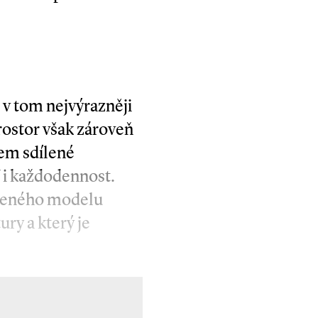
 v tom nejvýrazněji
ostor však zároveň
zem sdílené
ť i každodennost.
ířeného modelu
ury a který je