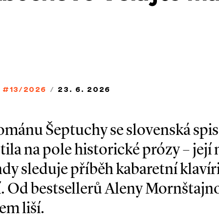
#13/2026
/
23. 6. 2026
mánu Šeptuchy se slovenská spis
la na pole historické prózy – její
y sleduje příběh kabaretní klavír
tí. Od bestsellerů Aleny Mornštajn
em liší.