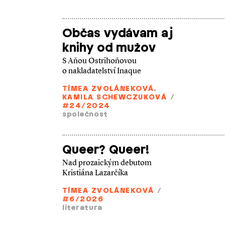
Občas vydávam aj
knihy od mužov
S Aňou Ostrihoňovou
o nakladatelství Inaque
TÍMEA ZVOLÁNEKOVÁ
,
KAMILA SCHEWCZUKOVÁ
/
#24/2024
společnost
Queer? Queer!
Nad prozaickým debutom
Kristiána Lazarčíka
TÍMEA ZVOLÁNEKOVÁ
/
#6/2026
literatura