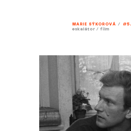
MARIE SÝKOROVÁ
/
#5
eskalátor
/
film