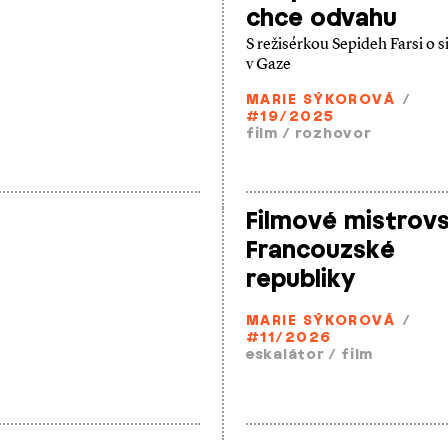
chce odvahu
S režisérkou Sepideh Farsi o s
v Gaze
MARIE SÝKOROVÁ
/
#19/2025
film
/
rozhovor
Filmové mistrovs
Francouzské
republiky
MARIE SÝKOROVÁ
/
#11/2026
eskalátor
/
film