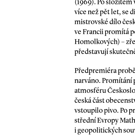
(1969). Po složitém
více než pět let, se
mistrovské dílo čes
ve Francii promítá
Homolkových) – zřej
představují skutečn
Předpremiéra proběh
narváno. Promítání 
atmosféru ­Českoslo
česká část obecenstv
vstoupilo pivo. Po p
střední Evropy Math
i geopolitických sou