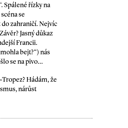
“. Spálené řízky na
 scéna se
do zahraničí. Nejvíc
 Závěr? Jasný důkaz
ejší Francii.
mohla bejt?“) nás
šlo se na pivo…
t­-Tropez? Hádám, že
lismus, nárůst