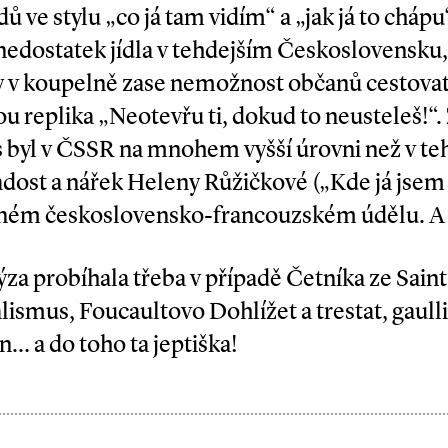
ů ve stylu „co já tam vidím“ a „jak já to chápu
 nedostatek jídla v tehdejším Československu,
v koupelně zase nemožnost občanů cestovat 
ou replika „Neotevřu ti, dokud to neusteleš!“.
 byl v ČSSR na mnohem vyšší úrovni než v tehd
dost a nářek Heleny Růžičkové („Kde já jsem 
ném československo­-francouzském údělu. A 
ýza probíhala třeba v případě Četníka ze Sain
nalismus, Foucaultovo Dohlížet a trestat, gaul
… a do toho ta jeptiška!