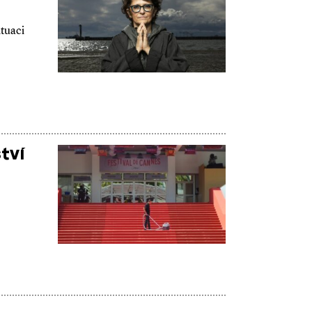
ituaci
tví