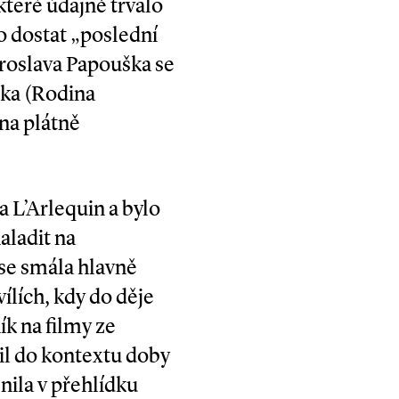
teré údajně trvalo
lo dostat „poslední
aroslava Papouška se
lka (Rodina
na plátně
 L’Arlequin a bylo
aladit na
se smála hlavně
ílích, kdy do děje
ík na filmy ze
il do kontextu doby
nila v přehlídku