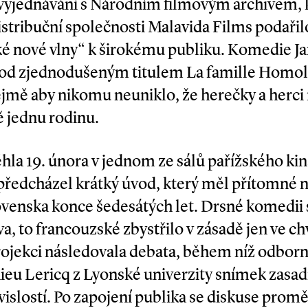
 vyjednávání s Národním filmovým archivem, k
 distribuční společnosti Malavida Films podaři
ké nové vlny“ k širokému publiku. Komedie J
 pod zjednodušeným titulem La famille Homo
mě aby nikomu neuniklo, že herečky a herci 
ě jednu rodinu.
la 19. února v jednom ze sálů pařížského kina
předcházel krátký úvod, který měl přítomné n
venska konce šedesátých let. Drsné komedii 
a, to francouzské zbystřilo v zásadě jen ve chv
rojekci následovala debata, během níž odborn
ieu Lericq z Lyonské univerzity snímek zasad
vislostí. Po zapojení publika se diskuse promě