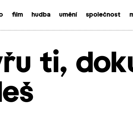
o
film
hudba
umění
společnost
m
řu ti, dok
leš