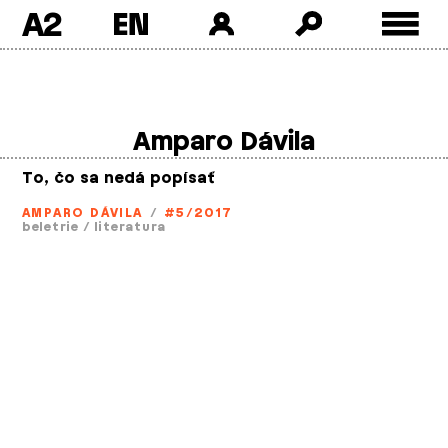
A2
Skip
to
content
Amparo Dávila
To, čo sa nedá popísať
AMPARO DÁVILA
/
#5/2017
beletrie
/
literatura