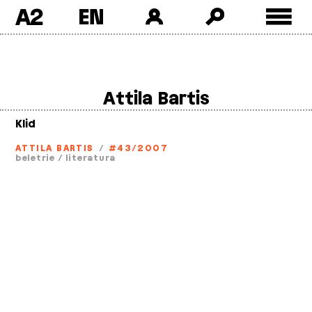
A2
Skip
to
content
Attila Bartis
Klid
ATTILA BARTIS
/
#43/2007
beletrie
/
literatura