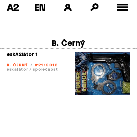
A2
Skip
to
content
B. Černý
eskA2látor 1
B. ČERNÝ
/
#21/2012
eskalátor
/
společnost