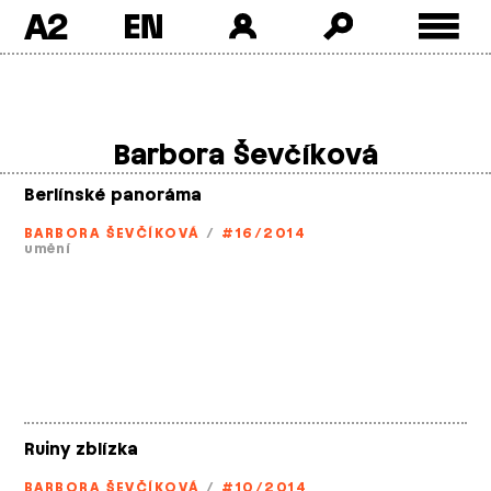
A2
Skip
to
content
Barbora Ševčíková
Berlínské panoráma
BARBORA ŠEVČÍKOVÁ
/
#16/2014
umění
Ruiny zblízka
BARBORA ŠEVČÍKOVÁ
/
#10/2014