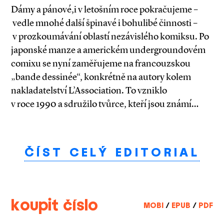
Dámy a pánové,i v letošním roce pokračujeme –
vedle mnohé další špinavé i bohulibé činnosti –
v prozkoumávání oblastí nezávislého komiksu. Po
japonské manze a americkém undergroundovém
comixu se nyní zaměřujeme na francouzskou
„bande dessinée“, konkrétně na autory kolem
nakladatelství L’Association. To vzniklo
v roce 1990 a sdružilo tvůrce, kteří jsou známí…
ČÍST CELÝ EDITORIAL
koupit číslo
MOBI
/
EPUB
/
PDF