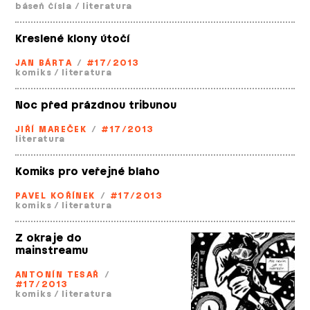
báseň čísla
/
literatura
Kreslené klony útočí
JAN BÁRTA
/
#17/2013
komiks
/
literatura
Noc před prázdnou tribunou
JIŘÍ MAREČEK
/
#17/2013
literatura
Komiks pro veřejné blaho
PAVEL KOŘÍNEK
/
#17/2013
komiks
/
literatura
Z okraje do
mainstreamu
ANTONÍN TESAŘ
/
#17/2013
komiks
/
literatura