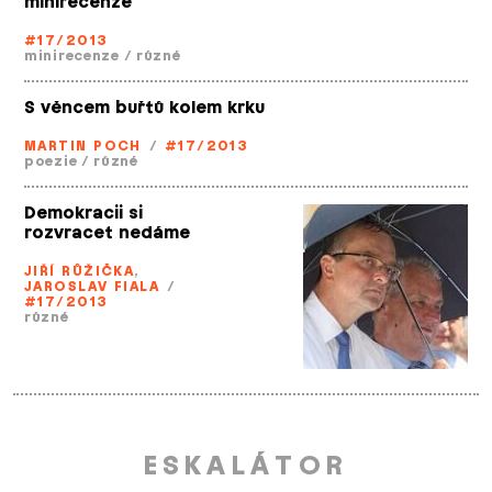
minirecenze
#17/2013
minirecenze
/
různé
S věncem buřtů kolem krku
MARTIN POCH
/
#17/2013
poezie
/
různé
Demokracii si
rozvracet nedáme
JIŘÍ RŮŽIČKA
,
JAROSLAV FIALA
/
#17/2013
různé
ESKALÁTOR