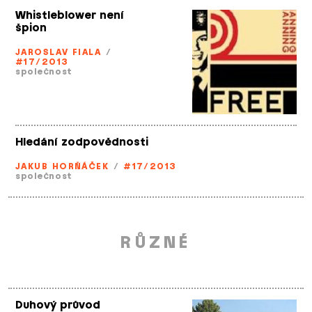
Whistleblower není
špion
JAROSLAV FIALA
/
#17/2013
společnost
Hledání zodpovědnosti
JAKUB HORŇÁČEK
/
#17/2013
společnost
RŮZNÉ
Duhový průvod