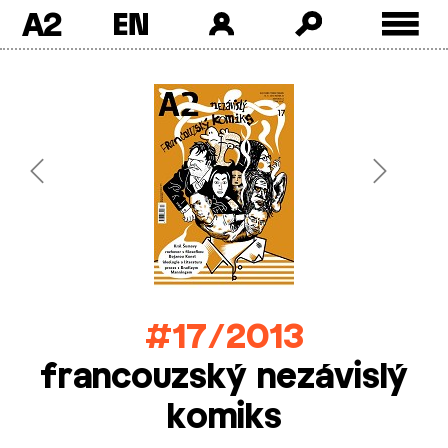
A2
Skip
to
content
Previous
Next
#17/2013
francouzský nezávislý
komiks