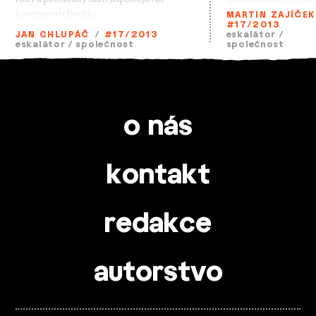
konzumní choutky.
MARTIN ZAJÍČEK
#17/2013
JAN CHLUPÁČ
/
#17/2013
eskalátor
/
eskalátor
/
společnost
společnost
o nás
kontakt
redakce
autorstvo