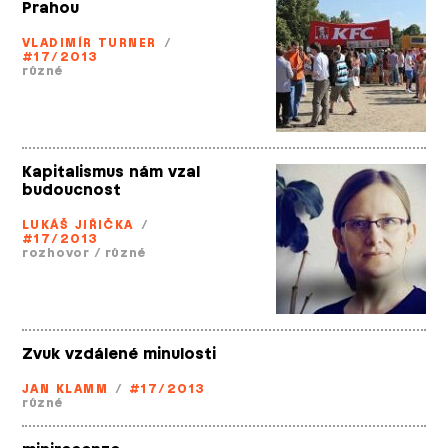
Prahou
VLADIMÍR TURNER
/
#17/2013
různé
Kapitalismus nám vzal
budoucnost
LUKÁŠ JIŘIČKA
/
#17/2013
rozhovor
/
různé
Zvuk vzdálené minulosti
JAN KLAMM
/
#17/2013
různé