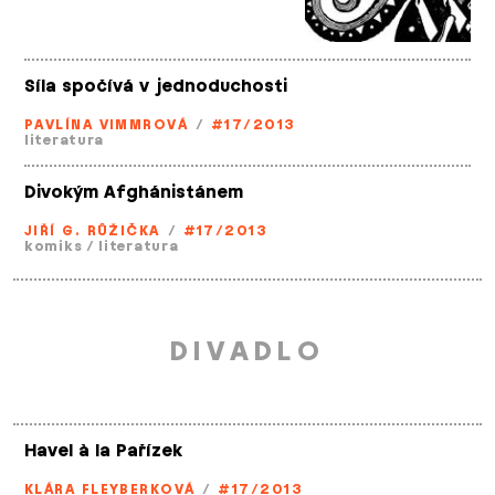
Síla spočívá v jednoduchosti
PAVLÍNA VIMMROVÁ
/
#17/2013
literatura
Divokým Afghánistánem
JIŘÍ G. RŮŽIČKA
/
#17/2013
komiks
/
literatura
DIVADLO
Havel à la Pařízek
KLÁRA FLEYBERKOVÁ
/
#17/2013