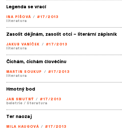
Legenda se vrací
INA PÍŠOVÁ
/
#17/2013
literatura
Zasolit dějinám, zasolit otci – literární zápisník
JAKUB VANÍČEK
/
#17/2013
literatura
Čichám, čichám člověčinu
MARTIN SOUKUP
/
#17/2013
literatura
Hmotný bod
JAN SMUTNÝ
/
#17/2013
beletrie
/
literatura
Ter naozaj
MILA HAUGOVÁ
/
#17/2013