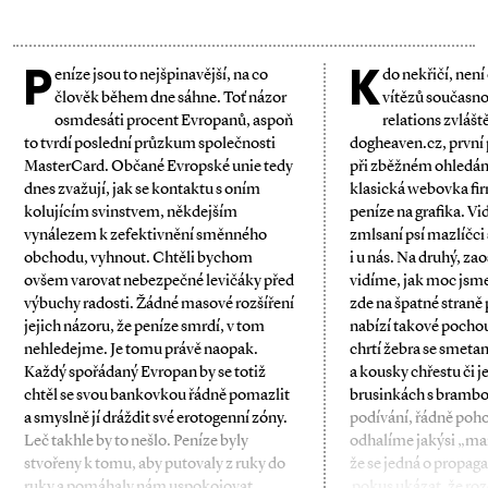
P
K
eníze jsou to nejšpinavější, na co
do nekřičí, není
člověk během dne sáhne. Toť názor
vítězů současnos
osmdesáti procent Evropanů, aspoň
relations zvlášt
to tvrdí poslední průzkum společnosti
dogheaven.cz, první p
MasterCard. Občané Evropské unie tedy
při zběžném ohledán
dnes zvažují, jak se kontaktu s oním
klasická webovka fi
kolujícím svinstvem, někdejším
peníze na grafika. Vid
vynálezem k zefektivnění směnného
zmlsaní psí mazlíčci 
obchodu, vyhnout. Chtěli bychom
i u nás. Na druhý, z
ovšem varovat nebezpečné levičáky před
vidíme, jak moc jsme 
výbuchy radosti. Žádné masové rozšíření
zde na špatné straně
jejich názoru, že peníze smrdí, v tom
nabízí takové pochou
nehledejme. Je tomu právě naopak.
chrtí žebra se smet
Každý spořádaný Evropan by se totiž
a kousky chřestu či j
chtěl se svou bankovkou řádně pomazlit
brusinkách s brambo
a smyslně jí dráždit své erotogenní zóny.
podívání, řádně poho
Leč takhle by to nešlo. Peníze byly
odhalíme jakýsi „man
stvořeny k tomu, aby putovaly z ruky do
že se jedná o propaga
ruky a pomáhaly nám uspokojovat
pokus ukázat, že ro