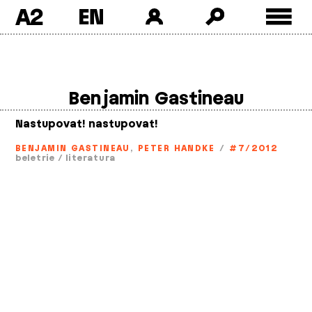
A2
Skip
to
content
Benjamin Gastineau
Nastupovat! nastupovat!
BENJAMIN GASTINEAU
,
PETER HANDKE
/
#7/2012
beletrie
/
literatura