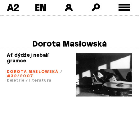
A2
Skip
to
content
Dorota Masłowská
Ať dýdžej nebalí
gramce
DOROTA MASŁOWSKÁ
/
#32/2007
beletrie
/
literatura