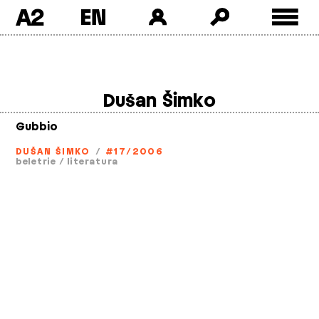
A2
Skip
to
content
Dušan Šimko
Gubbio
DUŠAN ŠIMKO
/
#17/2006
beletrie
/
literatura