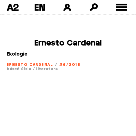
A2
Skip
to
content
Ernesto Cardenal
Ekologie
ERNESTO CARDENAL
/
#6/2018
báseň čísla
/
literatura