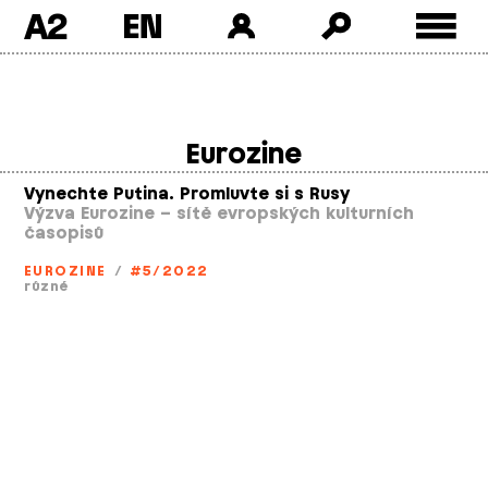
A2
Skip
to
content
Eurozine
Vynechte Putina. Promluvte si s Rusy
Výzva Eurozine – sítě evropských kulturních
časopisů
EUROZINE
/
#5/2022
různé