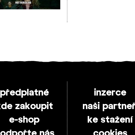
předplatné
inzerce
kde zakoupit
naši partneř
e-shop
ke stažení
odpořte nás
cookies