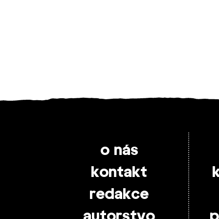
o nás
kontakt
redakce
autorstvo
p