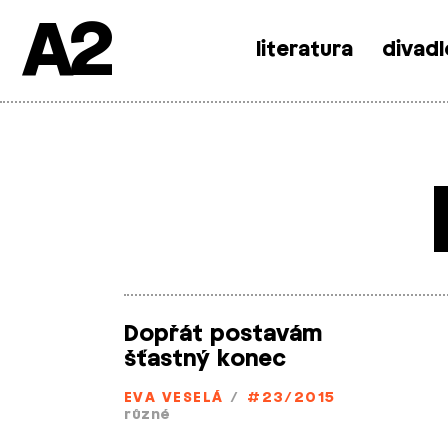
A2
literatura
divadl
Skip
to
content
Dopřát postavám
šťastný konec
EVA VESELÁ
/
#23/2015
různé