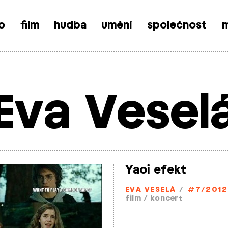
o
film
hudba
umění
společnost
m
Eva Vesel
Yaoi efekt
EVA VESELÁ
/
#7/2012
film
/
koncert