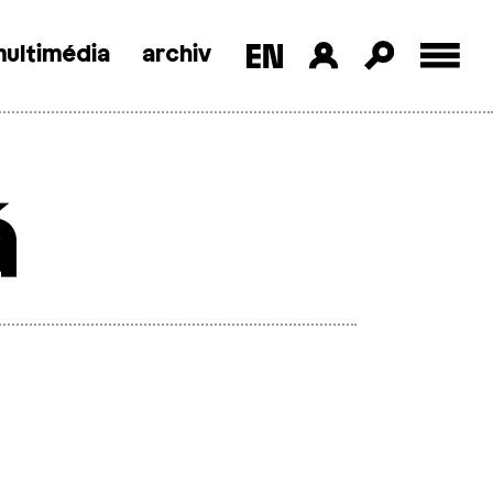
ultimédia
archiv
á