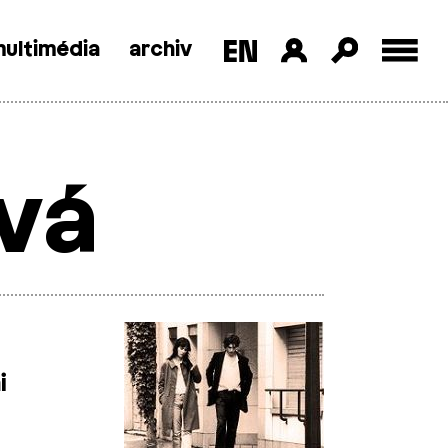
ultimédia
archiv
vá
i