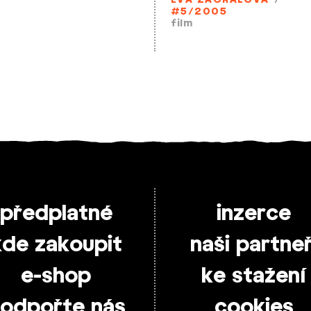
EVA ZAORALOVÁ
/
#5/2005
film
předplatné
inzerce
kde zakoupit
naši partneř
e-shop
ke stažení
odpořte nás
cookies