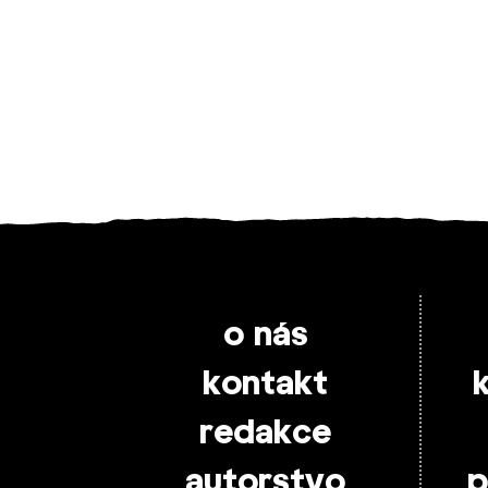
o nás
kontakt
redakce
autorstvo
p