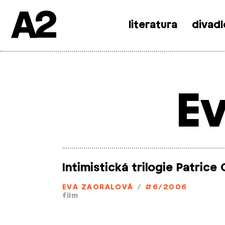
A2
literatura
divadl
Skip
to
content
E
Intimistická trilogie Patrice
EVA ZAORALOVÁ
/
#6/2006
film