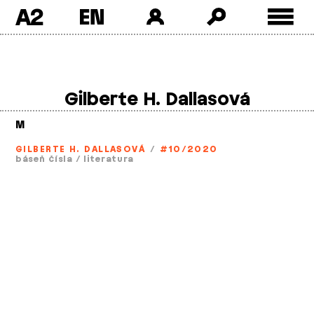
A2
Skip
to
content
Gilberte H. Dallasová
M
GILBERTE H. DALLASOVÁ
/
#10/2020
báseň čísla
/
literatura