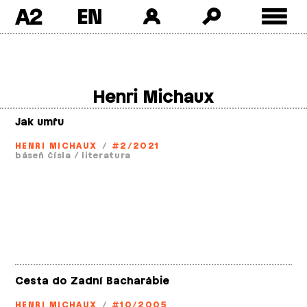
A2
Skip
to
content
Henri Michaux
Jak umřu
HENRI MICHAUX
/
#2/2021
báseň čísla
/
literatura
Cesta do Zadní Bacharábie
HENRI MICHAUX
/
#10/2005