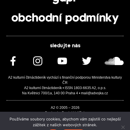
obchodní podmínky
sledujte nás
A2 kulturní čtrnáctideník vychází s finanční podporou Ministerstva kultury
ČR
A2 kulturní čtrnáctideník • ISSN 1803-6635 A2, o.p.s.
Na Květnici 700/1a, 140 00 Praha 4 • mail@advojka.cz
A2 © 2005 – 2026
Design by Daniel Vojtíšek
Built by JASA-IT & ChSoft
Používáme soubory cookies, abychom vám zajistili co nejlepší
zážitek z našich webových stránek.